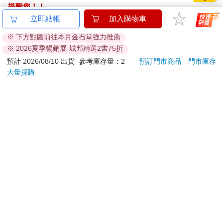
提醒您！！
金石堂及銀行均不會請您操作ATM! 如接獲電話要求您前往
立即結帳
加入購物車
蔡欣頤的事讓我的心情一直很低落，本來還想著出來一趟能散散
ATM提款機，請不要聽從指示，以免受騙上當！
心，誰知在爺爺奶奶家幾乎沒什麼事可做，反倒無聊得發慌，不
※ 下方點圖前往本月金石堂強力推薦
到一個小時我就想回去了。
※ 2026夏季暢銷展-城邦精選2書75折
退換貨須知：
**提醒您，鑑賞期不等於試用期，退回商品須為全新狀態**
預計 2026/08/10 出貨
參考庫存量：2
預訂門市商品
門市庫存
幸好爸媽也沒打算久留，吃過午飯就準備打道回府。
大量採購
依據「消費者保護法」第19條及行政院消費者保護處公告之
「通訊交易解除權合理例外情事適用準則」，以下商品購買
多津和陽津卻不肯回家，爺爺為了他們特地買下最新款的電視遊
後，除商品本身有瑕疵外，將不提供7天的猶豫期：
樂器，兩人正玩得不亦樂乎，屁股簡直就像是被黏在客廳沙發上
一樣。
易於腐敗、保存期限較短或解約時即將逾期。（如：生
鮮食品）
見狀，爸媽索性決定讓他們留在這裡玩個痛快，約好晚上再過來
依消費者要求所為之客製化給付。（客製化商品）
接人。
報紙、期刊或雜誌。（含MOOK、外文雜誌）
經消費者拆封之影音商品或電腦軟體。
回程途中，我搖下車窗，天邊幾朵濃厚的烏雲蠢蠢欲動，好似隨
非以有形媒介提供之數位內容或一經提供即為完成之線
時都會飄過來。
上服務，經消費者事先同意始提供。（如：電子書、電
子雜誌、下載版軟體、虛擬商品…等）
媽媽忽然說她想買些東西，要爸爸把車停在市集附近的巷子裡，
已拆封之個人衛生用品。（如：內衣褲、刮鬍刀、除毛
再步行前往。
刀…等）