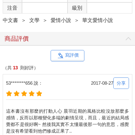
「陳津津，我是說真的，今後我真的想跟蔡欣頤好好相處。可是
注音
級別
如果我突然當著眾人的面過去找她，她一定會嚇得立刻跑開。」
姚淇話聲誠懇，漂亮的面容浮現一絲愧色，「我知道之前我的所
中文書
＞
文學
＞
愛情小說
＞
華文愛情小說
作所為很過分，所以妳才會不肯相信我，假如妳不放心，妳也可
以一塊過來，到時妳就知道我說的是不是實話了。」
商品評價
姚淇的轉變實在令我備感意外。
可能她真的已經改過自新了吧，我確實被她的所言打動。
寫評價
於是下一堂下課，我走到蔡欣頤的座位旁邊，告訴她姚淇約她在
（共
13
則好評）
自習課的時候去音樂教室單獨談話。
分享
53********656 說：
2017-08-27
蔡欣頤似乎也知道過去姚淇很看不慣她，一聽我這麼說，她驚訝
之餘，神色明顯流露出不安。直到我表明自己願意陪同她前去
時，她才鬆了一口氣，唇角微微彎起。
這本書沒有那麼的打動人心 晨羽近期的風格比較沒放那麼多
「太好了，有津津妳在，我就放心了，謝謝妳。」她再三向我道
感情，反而以那種變化多端的劇情呈現，而且，最近的結局感
謝。
覺都不是很好啊~ 然後我其實不太懂最後那一句的意思，感覺
很快就到了下午的自習課，見老師不在，不少同學都離開座位跑