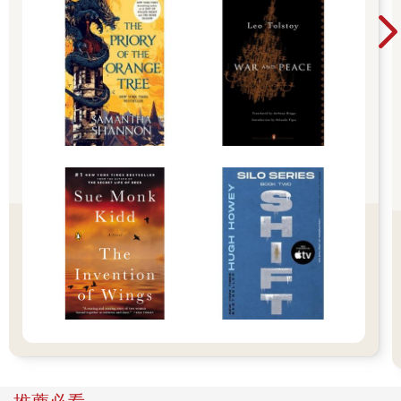
像兩隻緊緊纏住獵物的章魚，甩都甩不掉。
我氣得痛罵：「姚淇，妳太過分了！妳以為這樣欺負她，之後還
可以沒事嗎？」
姚淇毫不在意，「妳去跟別人說呀，我才不怕。陳津津妳不是最
喜歡當正義使者嗎？之前教訓我的時候那麼神氣，現在還不是只
能眼睜睜站在旁邊看菜瓜布挨打？哼，我只不過演演戲裝個可
憐，妳居然就信了，還真的乖乖把人領過來，簡直就是個大笨
蛋！」
蔡欣頤雙頰紅腫不堪，眼淚撲簌簌落下，卻不敢大聲嚎哭，蜷縮
著身體蹲在地上，像隻可憐的小獸。
她的眼淚與柔弱沒能讓姚淇收手，姚淇接著拿出一把剪刀，宣稱
要剪毀蔡欣頤身上的蕾絲裙，讓她光著兩隻大腿回去。
當蔡欣頤淒厲的哭喊聲一傳進耳裡，心中陡然升起的怒氣讓我瞬
間失去理智，使出全身力氣狠踹那兩個男生的小腿，趁他們痛得
略微鬆開手時，我急衝過去將姚淇用力推開。