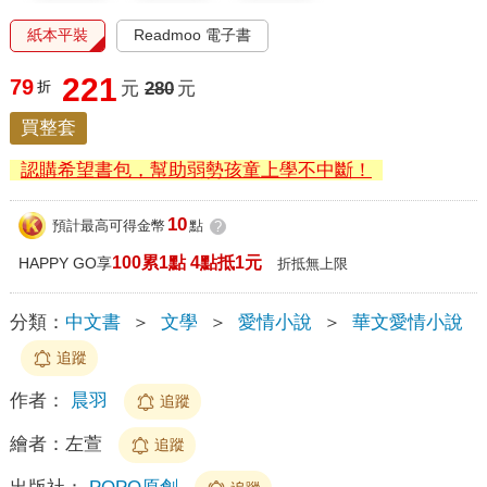
紙本平裝
Readmoo 電子書
221
79
折
元
280
元
買整套
認購希望書包，幫助弱勢孩童上學不中斷！
10
預計最高可得金幣
點
?
100累1點 4點抵1元
HAPPY GO享
折抵無上限
分類：
中文書
＞
文學
＞
愛情小說
＞
華文愛情小說
追蹤
作者：
晨羽
追蹤
繪者：
左萱
追蹤