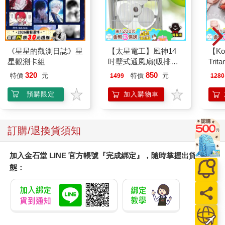
的姚淇，在教室裡親暱地大聲喚了蔡欣頤的名字。
姚淇喚的是蔡欣頤的本名，而非那個充滿嘲笑意味的綽號。
不知為何，蔡欣頤居然跟姚淇她們突然親近起來。
《星星的觀測日誌》星
【太星電工】風神14
【Ko
星觀測卡組
吋壁式通風扇(吸排風
Tri
後來她們每天下課都會聚在一起說說笑笑，放學也會結伴同行，
機)
MN5
320
850
特價
元
特價
元
1499
1280
感情好到令班上同學跌破眼鏡，先前姚淇對蔡欣頤的那場霸凌，
就像是從來沒發生過一樣。
預購限定
加入購物車
我不明白這是怎麼回事。
我只明白了一件事：蔡欣頤最後願意再次接納的，並不是從頭到
訂購/退換貨須知
尾竭力維護她的我，而是曾經狠狠傷害她的姚淇。
加入金石堂 LINE 官方帳號『完成綁定』，隨時掌握出貨動
這樣的結果讓我感到茫然。
態：
＊
某個週日，家裡的滷味店沒有營業，大姊和她那位天使同學約好
去逛街，二姊也和朋友去了遊樂園，爸媽開車載我和兩個弟弟去
到爺爺奶奶家。