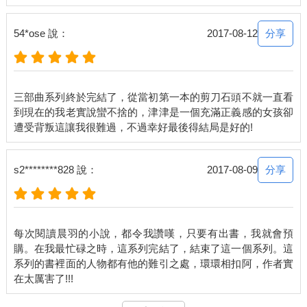
去找人聊天。只要交談的音量不要太大，個性溫和的班長和風紀
股長都傾向對此睜一隻眼閉一隻眼。
分享
54*ose 說：
2017-08-12
我往姚淇的座位看去，她人已經不在教室，而她過去那三個小跟
班正聚在一塊嘻嘻哈哈地閒聊。我便朝座位後方的蔡欣頤使了個
眼色，兩人悄悄地從後門溜出教室。
三部曲系列終於完結了，從當初第一本的剪刀石頭不就一直看
到現在的我老實說蠻不捨的，津津是一個充滿正義感的女孩卻
抵達音樂教室時，透過敞開的窗戶，我瞥見姚淇獨自站在裡面。
我和蔡欣頤才一前一後步入音樂教室，身後的門就倏地被關起，
兩個藏匿在門後的別班男生跳了出來，截斷了我們的退路。
分享
s2********828 說：
2017-08-09
姚淇笑容滿面，「陳津津，謝謝妳幫我把菜瓜布帶過來，辛苦妳
嘍。」
每次閱讀晨羽的小說，都令我讚嘆，只要有出書，我就會預
察覺到不對勁的蔡欣頤，驚愕地朝我看來，眼中寫滿不可置信。
購。在我最忙碌之時，這系列完結了，結束了這一個系列。這
系列的書裡面的人物都有他的難引之處，環環相扣阿，作者實
就在這時，剛剛明明在教室裡聊天的那三個小跟班，竟跟著推門
走進音樂教室，她們應該是在我和蔡欣頤離開教室之後，尾隨我
們而來。