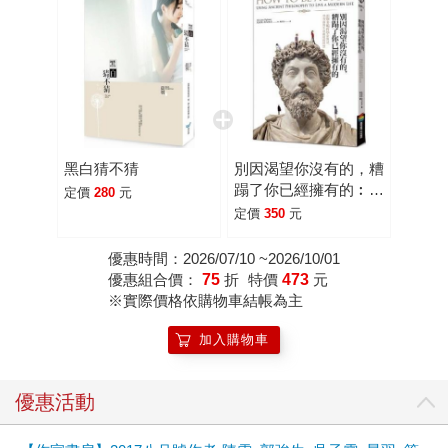
私房推薦書單： 《2015215331168》 《2018560358163》
《2015460025584》 《2019478397602》
《2018579655130》 《2011760246544》 晨羽正在閱讀：
《2018560421799》 《2015215331168》
《2018560312653》 《2018860008577》
《2019478397602》 《2018611441325》 新書著作：
《2018560421959》 我害怕愛你，愛總是伴隨著傷害。 沒
黑白猜不猜
別因渴望你沒有的，糟
有一種創傷是甜美的，即便那傷是你所給予的。 有個人曾告
蹋了你已經擁有的︰跟
定價
280
元
訴我，他認為這世間的愛分為四種。 一是親情，二是友情，
斯多噶哲學家對話，學
定價
350
元
三是愛情，四是普世之愛，真正的無私之愛。 「那你對我是
習面對生命處境的智慧
屬於哪一種？」我問他。 「妳是第五種。」 我以為我可以保
優惠時間：2026/07/10 ~2026/10/01
優惠組合價：
75
折
特價
473
元
護得了別人，因此幾次挺身而出，做出了自以為仗義的舉
※實際價格依購物車結帳為主
動， 卻讓那個全心信任我的古怪男孩從此墜入悲傷的深淵。
我好想為他盡情哭泣，為我曾經犯下的錯誤懺悔，為我和他
加入購物車
只能這樣潦草結束， 可是我所有的悲傷只能被困在心底，無
法演化成淚，無從宣洩。 這樣的我還可以過得好好的嗎？我
優惠活動
應該要受到懲罰吧。 我懷著惶恐的心，小心翼翼地與幸福保
持距離。 直到遇見那個男人，他說我可以放下歉疚，可以自