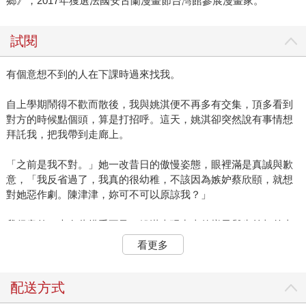
鄉》，2017年獲選法國安古蘭漫畫節台灣館參展漫畫家。
試閱
有個意想不到的人在下課時過來找我。
自上學期鬧得不歡而散後，我與姚淇便不再多有交集，頂多看到
對方的時候點個頭，算是打招呼。這天，姚淇卻突然說有事情想
拜託我，把我帶到走廊上。
「之前是我不對。」她一改昔日的傲慢姿態，眼裡滿是真誠與歉
意，「我反省過了，我真的很幼稚，不該因為嫉妒蔡欣頤，就想
對她惡作劇。陳津津，妳可不可以原諒我？」
我很意外，也有些措手不及，姚淇表現出來的樣子與先前相差太
大，我注意到她甚至不再用「菜瓜布」這個帶有貶義的綽號來稱
看更多
呼蔡欣頤，而且那三個總是跟在姚淇身後的女生今天竟然都沒出
現。
配送方式
「妳那三個跟班呢？怎麼只有妳一個人？」我問。