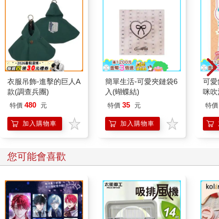
雖說最後我幫蔡欣頤擺脫姚淇的惡意挑釁，然而當初帶她到音樂
教室的人是我，說服她接受邀請，讓她相信姚淇是出於善意的人
也是我，是我讓她遭逢那樣的慘事。
況且，從姚淇與我的對談中，蔡欣頤已然得知若不是我之前先惹
上了姚淇，姚淇也不會更將蔡欣頤視為眼中釘，還將對我的厭惡
一併發洩在她身上。
衣服吊飾-進擊的巨人A
簡單生活-可愛夾鏈袋6
可愛
款(調查兵團)
入(蝴蝶結)
咪吹
因此即便我向蔡欣頤道歉，她雖然說沒有生我的氣，卻也不敢再
信任我。
480
35
特價
元
特價
元
特價
加入購物車
加入購物車
「我知道姚淇很討厭我穿新衣服來學校，可是我媽媽很希望我能
穿上她做的衣服，如果我不肯穿，她會很生氣，我也沒有辦法
呀，又不是我自己願意穿這些衣服的……」蔡欣頤含淚的目光中
您可能會喜歡
有著委屈與無奈，也有著一絲隱隱的恨意。
之後蔡欣頤就不肯再跟我交談了，更正確來說，是她從此就把我
視為空氣了。
就在這起事件落幕後的一個月，有一天放學，右手已經拆下石膏