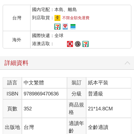
國內宅配：本島、離島
「……我已經跟她們絕交了，因為她們又提議要欺負蔡欣頤，可
是我不想再做這種事，所以出言相勸，沒想到她們很生氣，說我
到店取貨：
台灣
不限金額免運費
變得好無聊，不願意再跟我一起了。」她面色黯淡。
國際快遞：全球
我半信半疑，「那妳想拜託我什麼事？」
海外
港澳店取：
姚淇抬頭，用無比真誠的口吻說：「我想和蔡欣頤做朋友，妳能
不能在今天自習課的時候，幫我約她到音樂教室去？我想單獨找
詳細資料
她說幾句話。」
我微微皺眉，「為什麼妳不自己去約她？」
語言
中文繁體
裝訂
紙本平裝
「我沒跟蔡欣頤說過話，而且我覺得，蔡欣頤應該知道之前我不
ISBN
9789869470636
分級
普通級
太喜歡她，要是我約她私下談話，也許她會懷疑我是不是想找她
麻煩，所以才想請妳幫忙。」
商品規
頁數
352
21*14.8CM
格
我沒有作聲，只是定定地望著姚淇，坦白說，我並不完全信任
她，卻也想不透她為何要騙我。
適讀年
出版地
台灣
全齡適讀
齡