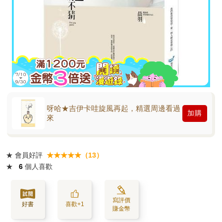
呀哈★吉伊卡哇旋風再起，精選周邊看過
加購
來
★
會員好評
★★★★★（13）
★
6
個人喜歡
寫評價
好書
喜歡+1
賺金幣