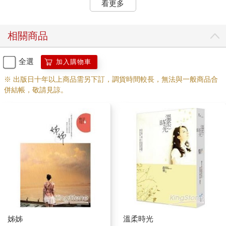
看更多
察覺到自己羊入虎口，我警戒地問：「你們想幹麼？」
相關商品
「沒想幹麼呀，上午我不是跟妳說過，我希望有機會可以和蔡欣
頤一塊玩嗎？」姚淇比了個手勢，三個小跟班旋即將教室裡的窗
簾全部放下來，並鎖上前後門。
全選
加入購物車
「妳騙人的吧？」我咬牙。
※ 出版日十年以上商品需另下訂，調貨時間較長，無法與一般商品合
併結帳，敬請見諒。
「我是說真的啦。」她眨眨眼，接著又對兩個男生比了個手勢。
那兩個男生立刻走到我旁邊，分別架住我一邊肩膀，讓我無法動
彈。
蔡欣頤則被姚淇的三個跟班逼到牆角，嚇得臉上血色盡失。
姚淇施施然走到蔡欣頤面前，笑吟吟地打量了她一陣。
「菜瓜布，我們來玩個遊戲吧？」姚淇笑容可掬，彷彿她和蔡欣
頤是什麼親密的朋友。「我一直很想和妳玩這個遊戲呢。」
姊姊
溫柔時光