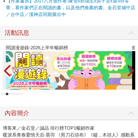
【作家書房】2017八月號作者-陳雪x郭強生x吳子雲x晨羽x笭
欺欺人， 讓自己好過一點，並不是種罪惡。 我可能會喜歡上
菁，看作家們正在閱讀的書，以及他們推薦的書。金石堂城中店
這個男人，我有強烈的預感，儘管他心中有個念念不忘的女
／台中店／漢神店同期展出中
孩。 所以我告訴自己，我還沒有喜歡上他，絕對還沒有。 他
不是說了嗎？如果可以讓自己好過一點，我可以自欺欺
活動訊息
人……
閱讀漫遊錄-2026上半年暢銷榜
飢
內容簡介
博客來／金石堂／誠品 排行榜TOP1暢銷作家
暖淚系青春愛情天后‧晨羽 《剪刀石頭布》《噓，木頭人》感動系