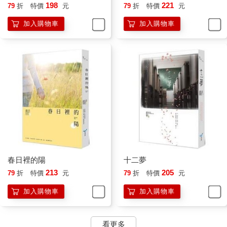
蔡欣頤用力吞了一口口水，害怕得連聲音都在打顫，「……什麼
198
221
79
折
特價
元
79
折
特價
元
遊戲？」
加入購物車
加入購物車
「黑白猜呀，是不是很簡單？妳不要這麼緊張啦，沒事的。」姚
淇說完便舉起右手，做出猜拳的準備動作，「先玩一場吧。」
雖然姚淇笑得親切，但其他三人的凶狠目光讓蔡欣頤不敢放下心
來，只能無助地看了看我，再看向姚淇。
「開始嘍。黑—白—猜！」姚淇發令，她出了剪刀。
蔡欣頤在恐懼中匆匆出了石頭，她贏了姚淇，所以接著由她舉起
微微顫抖的食指，對著姚淇的臉，結結巴巴地說完剩下的口令，
「男、男生女生……配！」
春日裡的陽
十二夢
蔡欣頤的食指一往左邊劃去，姚淇的頭就同時往右邊轉，第一回
213
205
79
折
特價
元
79
折
特價
元
合結束。
加入購物車
加入購物車
「看吧，都跟妳說沒事了。」姚淇莞爾一笑，「再玩一次？」
看更多
旁觀兩人詭異又平和的猜拳過程，我心中正疑惑著，就看到第二