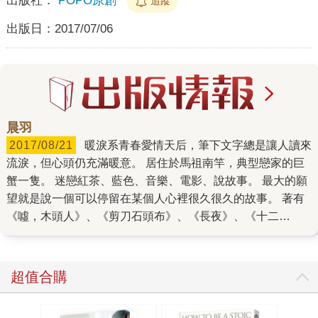
出版社：
POPO原創
追蹤
出版日：
2017/07/06
晨羽
2017/08/21
暖淚系青春愛情天后，筆下文字總是讓人讀來
流淚，但心頭仍充滿暖意。 居住於馬祖南竿，典型戀家的巨
蟹一隻。 迷戀紅茶、藍色、音樂、電影、說故事。 最大的願
望就是說一個可以停留在某個人心裡很久很久的故事。 著有
《噓，木頭人》、《剪刀石頭布》、《長夜》、《十二
夢》、《春日裡的陽》、《溫柔時光》、《紙星星》、《姊
姊》、《來自天堂的雨》、《月亮先生》、《載著流星的
人》、《別來無恙》、《藍空》、《深海》等暢銷愛情小
超值合購
說。 個人專頁：www.popo.tw/users/peddys/books FB粉
絲團：晨羽小小窩 www.facebook.com/150242531673796