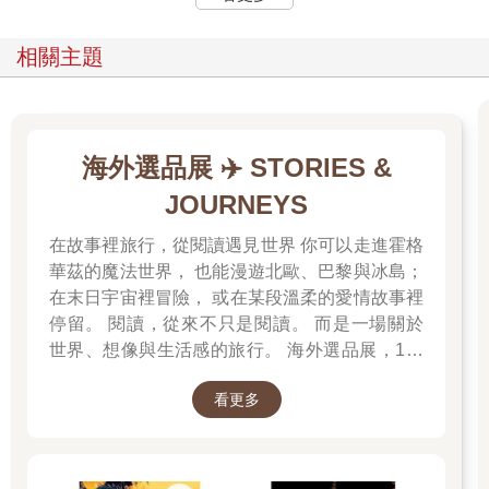
回合是姚淇贏了。
相關主題
姚淇姿態優雅地對蔡欣頤舉起右手，待那句口令一說完，她的手
卻是朝蔡欣頤的左臉狠狠揮落。
「姚淇，妳幹麼打她？」我大驚失色，想要衝過去阻止姚淇，偏
海外選品展 ✈️ STORIES &
偏那兩個抓著我肩膀的男生手上卻絲毫不鬆，怎麼樣都無法掙
脫。
JOURNEYS
「這樣不是比較刺激好玩嗎？」姚淇樂不可支，「繼續玩吧。」
在故事裡旅行，從閱讀遇見世界 你可以走進霍格
華茲的魔法世界， 也能漫遊北歐、巴黎與冰島；
痛哭失聲的蔡欣頤，在姚淇的脅迫下不得不繼續與她進行下一回
在末日宇宙裡冒險， 或在某段溫柔的愛情故事裡
合，姚淇姿態大方地宣稱，蔡欣頤也可以用她這種方式划拳。
停留。 閱讀，從來不只是閱讀。 而是一場關於
世界、想像與生活感的旅行。 海外選品展，1折
但是蔡欣頤哪敢真的動手打姚淇？因此就算她贏了，仍乖乖照著
起 限量空運商品，先搶先贏 週週商品更新
遊戲原本的規則行事；然而只要姚淇贏了，她就會繼續挨巴掌。
看更多
沒過多久，蔡欣頤白嫩的雙頰已然變得又紅又腫。
我氣憤難平，多次想上前阻止，姚淇帶來的那兩個臭男生卻始終