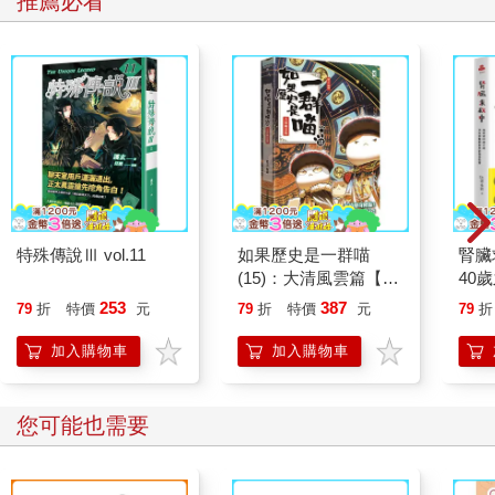
推薦必看
姚淇重重撞上旁邊擺放樂器的木櫃，櫃子頂端的兩個紙箱掉下，
裡面滿滿的三角鐵、鈴鼓如落石般砸在她身上。
前一刻還笑得肆意張狂的姚淇，被我突如其來的反擊給嚇傻了，
怔愣地看著我，直到回過神後，她才不顧形象地放聲大哭，直嚷
著她的右手好痛。
音樂教室後面就是學校老師的宿舍，樂器墜地的一連串巨大聲
響，似乎驚動了在宿舍裡休息的幾位老師，沒多久外頭便傳來一
陣由遠而近的腳步聲與交談聲。
特殊傳說Ⅲ vol.11
如果歷史是一群喵
腎臟
兩個男生見苗頭不對，立刻奪門而出逃之夭夭，而我們一群女生
(15)：大清風雲篇【萌
40
反應不及，就這麼被老師逮個正著。
貓漫畫學歷史】
就告
253
387
79
折
特價
元
79
折
特價
元
79
折
帶頭霸凌蔡欣頤的姚淇，理當該受到最嚴厲的處罰。
加入購物車
加入購物車
但我那一推造成她右手的小指些微骨折，必須裹上石膏一段時
間，老師便認為她已得到教訓，不再對她究責；而我為了保護蔡
您可能也需要
欣頤而讓姚淇受傷，自然也免不了被罰，所幸懲處算輕，只需抄
寫課文三十遍即可。