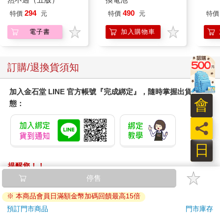
294
490
特價
元
特價
元
特價
電子書
加入購物車
訂購/退換貨須知
加入金石堂 LINE 官方帳號『完成綁定』，隨時掌握出貨動
會
態：
員
日
提醒您！！
金石堂及銀行均不會請您操作ATM! 如接獲電話要求您前往
停售
ATM提款機，請不要聽從指示，以免受騙上當！
※ 本商品會員日滿額金幣加碼回饋最高15倍
退換貨須知：
預訂門市商品
門市庫存