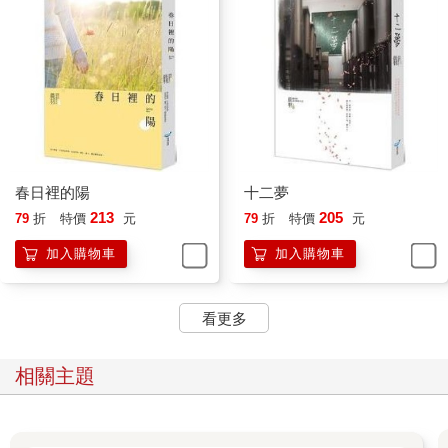
春日裡的陽
十二夢
213
205
79
折
特價
元
79
折
特價
元
加入購物車
加入購物車
看更多
相關主題