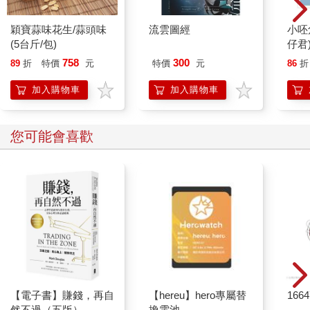
穎寶蒜味花生/蒜頭味
流雲圖經
小呸
(5台斤/包)
仔君
758
300
89
折
特價
元
特價
元
86
折
加入購物車
加入購物車
您可能會喜歡
【電子書】賺錢，再自
【hereu】hero專屬替
166
然不過（五版）
換電池