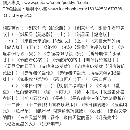
個人專頁：www.popo.tw/users/peddys/books
FB粉絲團：晨羽小小窩 www.facebook.com/150242531673796
IG：chenyu253
相關著作：《別來無恙【紀念版】》《別來無恙【限量作者印簽
版】》《紙星星【紀念版】（上）》《紙星星【紀念版】
（下）》《來自天堂的雨【紀念版】（上）》《來自天堂的雨
【紀念版】（下）》《流沙》《流沙【限量作者親簽版】》《赤
瞳者04母親（完）》《赤瞳者04母親（完）【番外明信片珍藏
版】》《赤瞳者03宿主》《赤瞳者03宿主【明信片珍藏版】》
《看見雪的日子》《赤瞳者02英雄》《赤瞳者02英雄【明信片珍
藏版】》《赤瞳者01記憶》《赤瞳者01記憶【博客來獨家限量
版】》《如果你也聽說》《來自何方（下）》《來自何方
（上）》《來自何方（上）【明信片珍藏版】》《深海》《藍
空》《黑白猜不猜》《噓，木頭人》《噓，木頭人【限量番外書
衣版】》《剪刀石頭布》《長夜》《長夜(書衣＋筆記本珍藏版)》
《十二夢》《十二夢(雙面書衣珍藏版)》《春日裡的陽》《溫柔時
光》《紙星星》《紙星星_限定通路珍藏版》《姊姊》《來自天堂
的雨》《來自天堂的雨：番外—來自天堂的雪》《月亮先生》
《載著流星的人》《別來無恙》