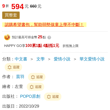
594
9
折
元
660
元
買整套
認購希望書包，幫助弱勢孩童上學不中斷！
25
預計最高可得金幣
點
?
100累1點 4點抵1元
HAPPY GO享
折抵無上限
分類：
中文書
＞
文學
＞
愛情小說
＞
華文愛情小說
追蹤
作者：
晨羽
追蹤
繪者：
左萱
追蹤
出版社：
POPO原創
追蹤
出版日：
2022/10/29