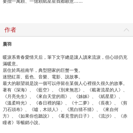
要摺一萬顆、一億顆紙星星我都願意……
作者
晨羽
暖淚系青春愛情天后，筆下文字總是讓人讀來流淚，但心頭仍充
滿暖意。
居住於馬祖南竿，典型戀家的巨蟹一隻。
迷戀紅茶、藍色、音樂、電影、說故事。
最大的願望就是說一個可以停留在某個人心裡很久很久的故事。
著有《深海》、《藍空》、《別來無恙》、《載著流星的人》、
《月亮先生》、《來自天堂的雨》、《姊姊》、《紙星星》、
《溫柔時光》、《春日裡的陽》、《十二夢》、《長夜》、《剪
刀石頭布》、《噓，木頭人》、《黑白猜不猜》、《來自何
方》、《如果你也聽說》、《看見雪的日子》、《流沙》、《赤
瞳者》等暢銷小說。