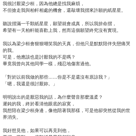
我很討厭梁少桓，因為他總是找我麻煩，
不但搶走我與柏軒相處的機會，還敲壞我摺來許願的紙星星。
聽說摺滿一千顆紙星星，願望就會成真，所以我拚命摺，
希望有一天柏軒能喜歡上我，然而這個願望終究沒有實現。
我以為梁少桓會狠狠嘲笑我的天真，但他只是默默陪伴失戀痛哭
的我。
可是，他應該也是討厭我的不是嗎？
畢竟我曾向其他同學一樣，殘忍地傷害過他。
「對於以前我做的那些……你是不是還沒有原諒我？」
「嗯，我還是很討厭妳。」
明明說出的是厭惡我的話，為什麼聲音那麼溫柔？
遲鈍的我，終於看清他眼底的寂寞，
我想陪在梁少桓身邊，像他陪著我那樣，可是他卻突然從我的世
界消失。
我好想見他，如果可以再見到他，