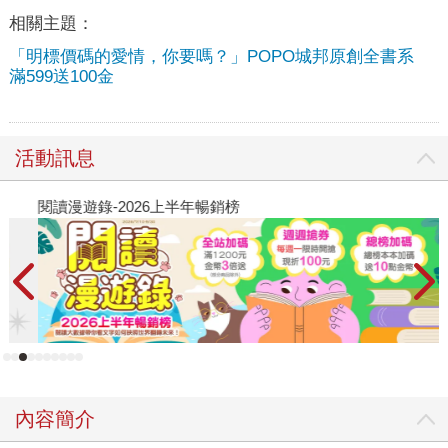
相關主題：
「明標價碼的愛情，你要嗎？」POPO城邦原創全書系
滿599送100金
活動訊息
閱讀漫遊錄-2026上半年暢銷榜
飢
內容簡介