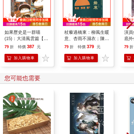
如果歷史是一群喵
杖藜過橋東：柳風生暖
演員
(15)：大清風雲篇【萌
意、杏雨不濕衣；陳亮
底外
貓漫畫學歷史】
恭談以心轉境的適齡漫
387
379
79
折
特價
元
79
折
特價
元
79
折
想
加入購物車
加入購物車
您可能也需要