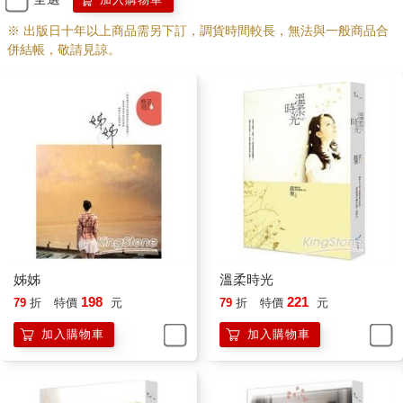
※ 出版日十年以上商品需另下訂，調貨時間較長，無法與一般商品合
併結帳，敬請見諒。
姊姊
溫柔時光
198
221
79
折
特價
元
79
折
特價
元
加入購物車
加入購物車