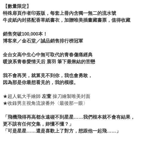
【數量限定】
特殊扉頁作者印簽版，每套上冊內含獨一無二的流水號
牛皮紙內封搭配香草紙書衣，加贈唯美插畫藏書票，值得收藏
銷售突破100,000本！
博客來／金石堂／誠品銷售排行榜冠軍
全台女高中生心中無可取代的青春傷痛經典
暖淚系青春愛情天后 晨羽 筆下最揪結的苦戀
我不會再哭，就算見不到你，我也會勇敢，
因為那是你最想看見的，我的模樣。
★超人氣大手繪師
左萱
操刀繪製唯美封面
★收錄男主視角流淚番外〈最後那一眼〉
「飛機飛得再高都永遠碰不到星星……我們根本就不會有結果，
更不該有任何交集，妳懂不懂？」
「可是星星……還是喜歡上了對方，想跟他一起飛……」