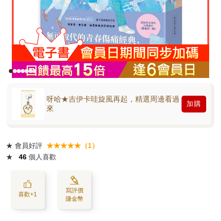
呀哈★吉伊卡哇旋風再起，精選周邊看過
加購
來
★
會員好評
★★★★★（1）
★
46
個人喜歡
寫評價
喜歡+1
賺金幣