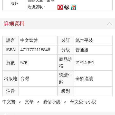
海外
港澳店取：
詳細資料
語言
中文繁體
裝訂
紙本平裝
ISBN
4717702118846
分級
普通級
商品規
頁數
576
21*14.8*1
格
適讀年
出版地
台灣
全齡適讀
齡
注音
級別
中文書
＞
文學
＞
愛情小說
＞
華文愛情小說