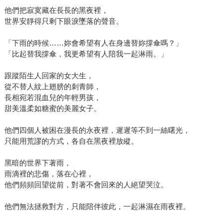
他們把寂寞藏在長長的黑夜裡，
世界安靜得只剩下眼淚墜落的聲音。
「下雨的時候……妳會希望有人在身邊替妳撐傘嗎？」
「比起替我撐傘，我更希望有人陪我一起淋雨。」
跟蹤陌生人回家的女大生，
從不替人紋上翅膀的刺青師，
長相宛若混血兒的年輕男孩，
甜美溫柔如糖蜜的美麗女子。
他們四個人被困在漫長的永夜裡，遲遲等不到一絲曙光，
只能用荒謬的方式，各自在黑夜裡放縱。
黑暗的世界下著雨，
雨滴裡的悲傷，落在心裡，
他們頻頻回望從前，對著不會回來的人絕望哭泣。
他們無法拯救對方，只能陪伴彼此，一起淋濕在雨夜裡。