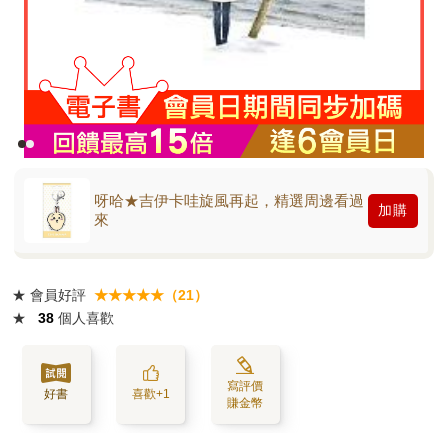
呀哈★吉伊卡哇旋風再起，精選周邊看過
加購
來
★
會員好評
★★★★★（21）
★
38
個人喜歡
寫評價
好書
喜歡+1
賺金幣