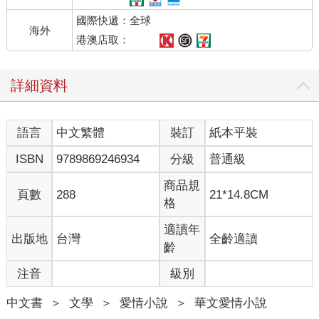
上鎖。
國際快遞：全球
海外
她不禁牽動嘴角，心頭湧上一絲興奮和喜悅。
港澳店取：
但她沒有進去，反而輕輕掩上了門，掉頭離開。
詳細資料
直到隔天，她又跟蹤那個男人來到這棟大樓，才尾隨他溜進樓
裡。
語言
中文繁體
裝訂
紙本平裝
由於隔了一小段距離，男人從頭到尾都沒有發現有人跟著他進了
ISBN
9789869246934
分級
普通級
樓。
商品規
頁數
288
21*14.8CM
男人在五樓一扇門前站定，掏出鑰匙開門，她屏息站在四樓的樓
格
梯間，透過間隙望著他。直到他進屋十分鐘後，她才躡手躡腳地
站在男人家門前，仔細觀察起來。
適讀年
出版地
台灣
全齡適讀
齡
這棟大樓一共有六層，男人就住在第五層。
注音
級別
面前的暗紅色鐵門斑駁生鏽，白色內門也已經泛黃掉漆，和她想
中文書
＞
文學
＞
愛情小說
＞
華文愛情小說
像中很不一樣，她原以為對方住的地方會看起來更體面、更有