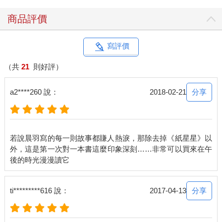
「個性」一點。
商品評價
此時已是深夜十一點半，她不曉得男人是否會再出門。
但無論如何，她已經知道他所居住的樓層，也可以自由進出這棟
寫評價
大樓，如此一來，明天就不必待在外頭吹冷風了。這麼一想，她
竟有些心滿意足。
（共
21
則好評）
隔日，她便不再到對方上班的地方等待，而是算準他的下班時
分享
a2****260 說：
2018-02-21
間，早一步先跑來大樓等他回來。
只要聽見鐵門關門聲自一樓傳來，她就會從六樓的樓梯間往下窺
探，確認是不是男人回家了。
若說晨羽寫的每一則故事都賺人熱淚，那除去掉《紙星星》以
外，這是第一次對一本書這麼印象深刻……非常可以買來在午
而今天，是她坐在這裡等待的第三天。
她一邊吃著熱騰騰的關東煮，一邊低頭滑手機，覺得累了，就抬
頭環顧四周，站起來舒展四肢。
分享
ti*********616 說：
2017-04-13
醜陋的壁癌布滿一整片白牆，天花板有幾處還垂掛著蜘蛛網，她
不禁納悶，怎麼會有人願意住在這麼破舊的大樓裡？這棟大樓無