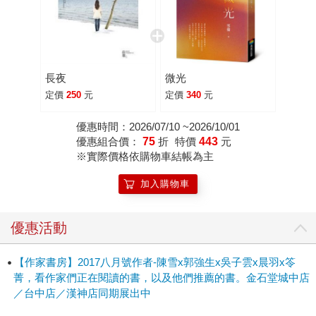
《2018560421799》 《2015215331168》
《2018560312653》 《2018860008577》
《2019478397602》 《2018611441325》 新書著作：
《2018560421959》 我害怕愛你，愛總是伴隨著傷害。 沒
長夜
微光
有一種創傷是甜美的，即便那傷是你所給予的。 有個人曾告
定價
250
元
定價
340
元
訴我，他認為這世間的愛分為四種。 一是親情，二是友情，
三是愛情，四是普世之愛，真正的無私之愛。 「那你對我是
優惠時間：2026/07/10 ~2026/10/01
屬於哪一種？」我問他。 「妳是第五種。」 我以為我可以保
優惠組合價：
75
折
特價
443
元
※實際價格依購物車結帳為主
護得了別人，因此幾次挺身而出，做出了自以為仗義的舉
動， 卻讓那個全心信任我的古怪男孩從此墜入悲傷的深淵。
加入購物車
我好想為他盡情哭泣，為我曾經犯下的錯誤懺悔，為我和他
只能這樣潦草結束， 可是我所有的悲傷只能被困在心底，無
優惠活動
法演化成淚，無從宣洩。 這樣的我還可以過得好好的嗎？我
應該要受到懲罰吧。 我懷著惶恐的心，小心翼翼地與幸福保
【作家書房】2017八月號作者-陳雪x郭強生x吳子雲x晨羽x笭
持距離。 直到遇見那個男人，他說我可以放下歉疚，可以自
菁，看作家們正在閱讀的書，以及他們推薦的書。金石堂城中店
欺欺人， 讓自己好過一點，並不是種罪惡。 我可能會喜歡上
／台中店／漢神店同期展出中
這個男人，我有強烈的預感，儘管他心中有個念念不忘的女