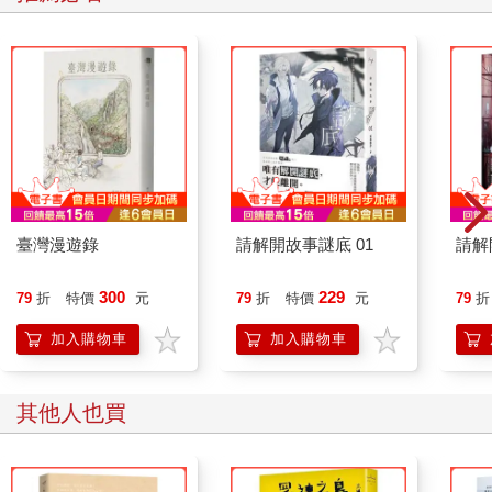
去濃濃睡意。
就在神思恍然之際，她靠著牆闔上眼皮，不自覺昏沉睡去。
「小姐，小姐！」
一道清亮的嗓音喚醒了她。
昏暗中，她看見眼前有一團模糊人影。
臺灣漫遊錄
請解開故事謎底 01
請解
她用力眨了眨眼睛，才看清是一名穿著帽T的年輕男子正在搖晃她
的肩膀。她嚇了一大跳，環顧四周，意識到自己還身處於這棟大
樓裡。
300
229
79
折
特價
元
79
折
特價
元
79
折
加入購物車
加入購物車
她警戒的朝對方喊道：「你是誰呀，在這裡幹麼？你想要做什
麼？」
其他人也買
男子盯著她一發不語，默默指向她身旁的灰色鐵門，「這裡是我
家。」
「你家？」她愣住，語氣狐疑，「真的嗎？可是我坐在這裡七天