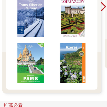
以及他脖子上被外套領口遮住一半的褐色刺青，她的臉不由得一
熱，喉嚨乾澀。
她緊張地做了幾次深呼吸，站起身來，打算張口喊他的名字。
沒想不到還來不及出聲，男人已經將門關上，走進屋裡。
她明白自己終究無法提起勇氣，忍不住懊惱地低嘆了聲，憤而將
關東煮的空杯往牆壁砸去，氣得紅了眼眶。
接下來的第四天及第五天，她仍然只能眼睜睜地看著男人從她面
前走進屋裡。
到了第七天，她終於受不了，給自己下了最後通牒。
今天，她一定要把那男人叫住。沒有把話告訴他，她絕對不回
去！
午夜十二點，男人還沒回來。
凌晨一點，她的意識逐漸模糊，無論再怎麼用力揉眼睛，也揉不
推薦必看