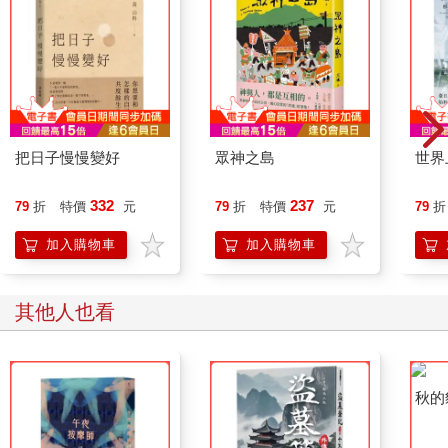
了，從沒看過半個人進出，也完全沒聽到屋裡有任何動靜啊！」
聞言，男子微微揚起眉，原本平靜無波的面容，出現了一絲變
化。
「妳在這裡坐了七天？」
把日子慢慢變好
眾神之島
世界
「對呀！」
332
237
79
折
特價
元
79
折
特價
元
79
折
「妳是這棟大樓的住戶？」
加入購物車
加入購物車
「不是呀！」
對方再度陷入沉默。
其他人也看
見他從褲子口袋抽出手機，她連忙驚慌阻止，「等一下，你該不
會要報警吧？我不是什麼可疑人物啦！我什麼也沒做，就只是晚
上坐在這裡而已，真的什麼也沒做！」
秋的
「妳怎麼進來的？」他的聲音添上了一分冷硬。