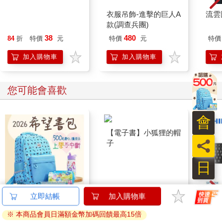
「妳再不回答，我就報警了。」他沉聲威脅。
衣服吊飾-進擊的巨人A
流雲
款(調查兵團)
「唉唷，你別這麼凶嘛！」她焦急地擺擺手，吞吞吐吐說道：
38
480
84
折
特價
元
特價
元
特價
「我……我不能說啦！」
加入購物車
加入購物車
他瞇起眼眸，「為什麼？」
您可能會喜歡
「除、除非你保證不會報警，那我才考慮告訴你！」她抬起下
巴，眼神執拗。
會
男子輕笑一聲，「小姐，妳是不是沒搞清楚狀況？妳擅自闖進大
【電子書】小狐狸的帽
樓，又莫名其妙大半夜的坐在我家門口，憑什麼和我談條件？妳
員
子
要是不解釋，我也沒興趣打探，但妳若再不走，我就要馬上報警
了。」
日
「好嘛好嘛，知道了啦，不過就是坐在你家門口而已，又沒做什
麼壞事，奇怪！」她不滿地咕噥，抓起身旁的包包，正要邁步離
立即結帳
加入購物車
開之際，又倏地停下，回頭問：「欸，你明天會找房東來嗎？」
2026第12屆希望書包
PHI
※ 本商品會員日滿額金幣加碼回饋最高15倍
組／文具組
鍵盤滑
他擰眉，不解地望著她。