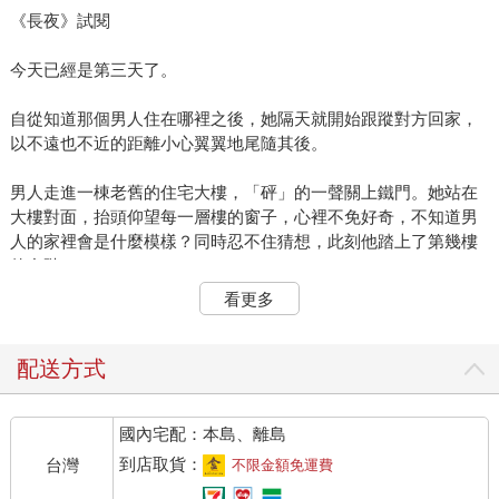
《長夜》試閱
今天已經是第三天了。
自從知道那個男人住在哪裡之後，她隔天就開始跟蹤對方回家，
以不遠也不近的距離小心翼翼地尾隨其後。
男人走進一棟老舊的住宅大樓，「砰」的一聲關上鐵門。她站在
大樓對面，抬頭仰望每一層樓的窗子，心裡不免好奇，不知道男
人的家裡會是什麼模樣？同時忍不住猜想，此刻他踏上了第幾樓
的台階？
看更多
這時，一名機車騎士載著一名短髮女孩駛近，停在那棟大樓的門
口。
配送方式
機車騎士停好了車，直接伸手就將大樓鐵門推開，與短髮女孩一
塊走了進去。
國內宅配：本島、離島
她猶疑半晌，才跟著走到門前輕輕一推，門果然輕易地打開了，
到店取貨：
台灣
不限金額免運費
她這才發現鐵門上的四段鎖已經故障，就算闔上門，也無法自動