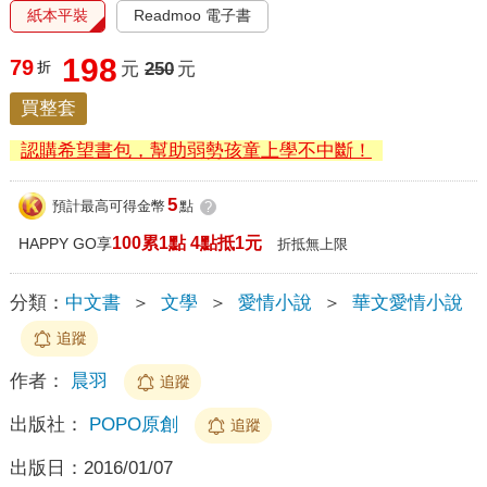
紙本平裝
Readmoo 電子書
198
79
折
元
250
元
買整套
認購希望書包，幫助弱勢孩童上學不中斷！
5
預計最高可得金幣
點
?
100累1點 4點抵1元
HAPPY GO享
折抵無上限
分類：
中文書
＞
文學
＞
愛情小說
＞
華文愛情小說
追蹤
作者：
晨羽
追蹤
出版社：
POPO原創
追蹤
出版日：
2016/01/07