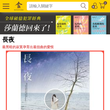
0
長夜
最黑暗的寂寞孕育出最扭曲的愛恨