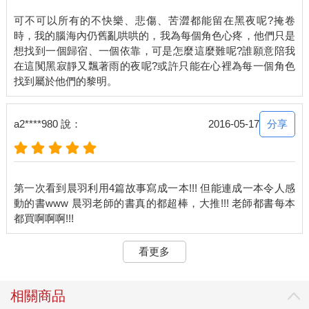
時無刻不散發出一股冷清的感覺，彷彿隨時都會有幽靈跑出來似
可不可以所有的不快樂、悲傷、苦澀都能留在黑夜呢?掩卷
的，十分陰森恐怖。
時，我的腦海內仍舊亂哄哄的，我為每個角色心疼，他們只是
一陣冷風從樓梯間大敞的窗戶吹來，打斷了她的想像，她瑟瑟打
想找到一個歸宿、一個依靠，可是怎麼這麼難呢?誰願意陪我
了個哆嗦，眼角餘光瞄到一旁的灰色鐵門。
在這闃黑寂靜又飄著雨的夜呢?或許只能在心裡為每一個角色
等待樓下男人回家的這三天，她不曾見過有人從六樓的這扇門進
出。
分享
a2****980 說：
2016-05-17
不曉得是住在裡頭的人出遠門，還是這戶根本就沒人居住，不管
怎樣，沒人在也好，這樣就不會有人發現她守在這裡了。
打了個呵欠，她繼續玩手機，不時點開臉書查看，頁面始終停在
第一次看到晨羽利用4篇故事寫成一本!!! 但能連成一本令人感
一個女人的個人專頁上。
動的書www 晨羽老師的書真的都超棒，大推!!! 老師都書每本
沒多久，她的目光忽然定住，牢牢的盯著手機，那個女人更新動
態了。
看更多
一張照片無預警地竄進她的視線，讓她頓時全身一僵。
相關商品
照片裡的女人，雙手捧著插上蠟燭的生日蛋糕，與一個男人站在