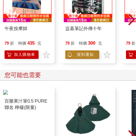
「一樓鐵門的鎖故障，所以我……」
男子眸光銳利，「妳打算做什麼？」
午夜按摩師
盜墓筆記外傳十年
她兩手緊抓長裙側襬，咬住下脣，一言不發。
435
300
79
折
特價
元
79
折
特價
元
79
折
此時一道強光突然刺進她的瞳孔，她難受的瞇起雙眼，等到習慣
加入購物車
貨到通知
光線以後才慢慢睜開。
原來是男子將樓梯間的日光燈打開，連同照亮了他的臉。她有些
您可能也需要
驚訝地發現，男子有一雙十分漂亮的眼睛，瞳孔顏色比一般人還
要來得淡，就像水一樣澄澈晶亮，他的嘴脣細薄，鼻子直挺，有
著一張宛如混血兒的面孔。
從外表來看，他的年齡應該和她沒差多少，以男生的個頭來說，
百樂果汁筆0.5 PURE
他不算太高，但還是高過她一顆頭。
聯名 檸檬(限量)
不曉得是否燈光太亮，他的臉蛋乍看之下顯得特別蒼白，沒什麼
血色，他身上穿著一件墨綠色帽T，肩膀跟帽子的部分溼溼的，像
是剛淋了一場雨回來。