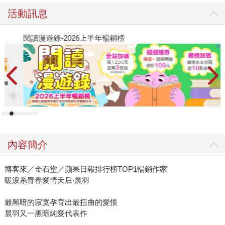
孩。 所以我告訴自己，我還沒有喜歡上他，絕對還沒有。 他
活動訊息
不是說了嗎？如果可以讓自己好過一點，我可以自欺欺
人……
閱讀漫遊錄-2026上半年暢銷榜
飢
內容簡介
博客來／金石堂／蘋果日報排行榜TOP1暢銷作家
暖淚系青春愛情天后‧晨羽
最黑暗的寂寞孕育出最扭曲的愛恨
晨羽又一黑暗純愛代表作