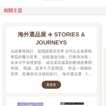
她像個木頭人般僵立不動，儘管低溫使她的手指冰冷一片，她依
相關主題
舊顫抖著手，在留言欄裡快速打出一連串字句：「小三小三小三
小三！」
她呼吸急促，恨不得撕爛照片裡那女人噁心做作的笑臉，讓全世
界都知道那女人是多麼不要臉，又有多麼不知廉恥！
海外選品展 ✈️ STORIES &
JOURNEYS
但就在發送留言的前一刻，她的食指懸在半空中，遲遲沒有落
下。
在故事裡旅行，從閱讀遇見世界 你可以走進霍格
華茲的魔法世界， 也能漫遊北歐、巴黎與冰島；
百般複雜的情緒在她的胸口翻攪，像是掀起一波波滔天巨浪，使
在末日宇宙裡冒險， 或在某段溫柔的愛情故事裡
她久久無法平息。
停留。 閱讀，從來不只是閱讀。 而是一場關於
就在這時，一陣腳步聲從一樓大門傳了過來。
世界、想像與生活感的旅行。 海外選品展，1折
起 限量空運商品，先搶先贏 週週商品更新
她倏地回神，繃緊神經，低頭往樓下看去。
看更多
住在五樓的男人站在門前，拿出鑰匙準備開門。
從她的角度向下看，剛好可以從正上方看到他戴著的黑色頭巾，