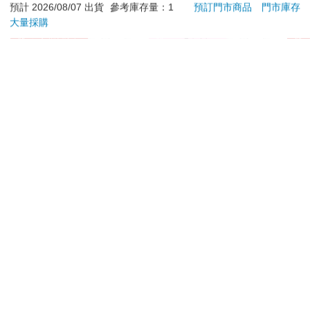
預計 2026/08/07 出貨
參考庫存量：1
預訂門市商品
門市庫存
500
259
51
折
特價
元
特價
元
499
大量採購
「可不可以別告訴房東一樓門鎖故障的事呀？」
加入購物車
電子書
「……為什麼？」
訂購/退換貨須知
「因為房東如果把鎖換掉，我就進不來啦！」
加入金石堂 LINE 官方帳號『完成綁定』，隨時掌握出貨動
看著眼前的女子私闖民宅還一副理直氣壯的模樣，他實在不知道
該生氣還是該笑。
態：
「謝謝妳的提醒。除了通知房東換鎖之外，我還會告訴房東這裡
半夜曾有可疑人士出沒，請他轉告大家注意。」他冷冷地回應，
掏出鑰匙打開門鎖進屋，半句話也不跟她多說，迅速將門帶上。
提醒您！！
她一時之間無法反應，頓了一下才走下五樓，在那名有著刺青的
金石堂及銀行均不會請您操作ATM! 如接獲電話要求您前往
男子家門前佇立了一會兒，才沮喪地走到一樓大門。
ATM提款機，請不要聽從指示，以免受騙上當！
時間已經將近凌晨三點。
退換貨須知：
**提醒您，鑑賞期不等於試用期，退回商品須為全新狀態**
大樓外的世界正在下雨，她看著雨，想起剛才被淋溼的那個帽Ｔ