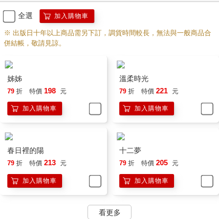
一塊。
全選
加入購物車
男子十分親暱地摟住女子的肩，並且親吻她的臉頰，兩人臉上帶
※ 出版日十年以上商品需另下訂，調貨時間較長，無法與一般商品合
著笑，表情洋溢著滿滿幸福。
併結帳，敬請見諒。
今天真的很開心，謝謝大家的祝福。
今年最最最讓我感到幸福的事，就是遇見了我的北鼻。
姊姊
溫柔時光
親愛的北鼻，謝謝你給我的驚喜，害我感動到哭惹……希望往後
的生日，都能有你陪在我的身邊，我愛尼：）— 覺得被愛。
198
221
79
折
特價
元
79
折
特價
元
加入購物車
加入購物車
這篇動態才發布短短一分鐘，底下就湧入了許多留言。
「生日快樂，你們要幸福喔～」
「甜到長螞蟻啦！」
春日裡的陽
十二夢
「好羨慕喔，生日快樂！」
213
205
79
折
特價
元
79
折
特價
元
「超閃der～」
加入購物車
加入購物車
一則又一則的回應與祝福映入眼簾，讓她心頭登時湧上一股強烈
的憎惡，渾身血液瞬間往頭頂直衝，久久無法將視線從手機螢幕
上移開。
看更多