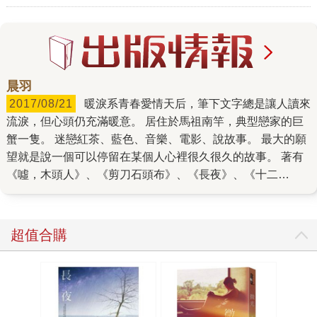
晨羽
2017/08/21
暖淚系青春愛情天后，筆下文字總是讓人讀來
流淚，但心頭仍充滿暖意。 居住於馬祖南竿，典型戀家的巨
蟹一隻。 迷戀紅茶、藍色、音樂、電影、說故事。 最大的願
望就是說一個可以停留在某個人心裡很久很久的故事。 著有
《噓，木頭人》、《剪刀石頭布》、《長夜》、《十二
夢》、《春日裡的陽》、《溫柔時光》、《紙星星》、《姊
姊》、《來自天堂的雨》、《月亮先生》、《載著流星的
人》、《別來無恙》、《藍空》、《深海》等暢銷愛情小
超值合購
說。 個人專頁：www.popo.tw/users/peddys/books FB粉
絲團：晨羽小小窩 www.facebook.com/150242531673796
私房推薦書單： 《2015215331168》 《2018560358163》
《2015460025584》 《2019478397602》
《2018579655130》 《2011760246544》 晨羽正在閱讀：