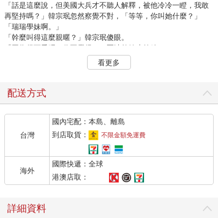
「話是這麼說，但美國大兵才不聽人解釋，被他冷冷一瞪，我敢
再堅持嗎？」韓宗珉忽然察覺不對，「等等，你叫她什麼？」
「瑞瑞學妹啊。」
「幹麼叫得這麼親暱？」韓宗珉傻眼。
「因為很可愛呀，你不覺得？」夏沛然嬉皮笑臉。
「你跟她沒有熟到可以這麼叫她吧？」這讓韓宗珉想起中午時的
看更多
鬧劇，語氣轉為嚴肅，「還有，你知不知道你剛才的行為會令馮
瑞軒多難堪？要是因為你而壞了我的事，你就死定了！」
夏沛然挑眉，「我只是向她告白，跟你有什麼關係？難不成你也
配送方式
看上她了？」
韓宗珉連忙否認，「才沒有，你是不是在裝傻？我不是跟你說過
國內宅配：本島、離島
馮瑞軒的來歷了嗎？」
「有嗎？我只知道你常跑去找這位學妹。」夏沛然掏掏耳朵，一
到店取貨：
台灣
不限金額免運費
副完全沒印象的樣子。
韓宗珉拿他沒轍，只得耐著性子說明：「她是被譽為『天才少
國際快遞：全球
女』的游泳新星。國一參加全中運就奪下四面金牌，刷新全國紀
海外
錄，去年更一舉拿下六面金牌，打破維持了十七年的國女組紀
港澳店取：
錄，是備受關注的泳壇之星！」
夏沛然露出恍然大悟的表情，「原來是學校特招的游泳人才，難
詳細資料
怪你要對她獻殷勤。」