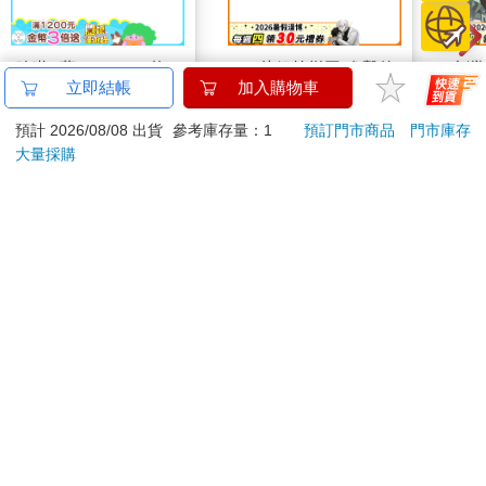
哆啦A夢Supercard悠
520片銀箔拼圖-進擊的
台灣O
立即結帳
加入購物車
遊卡-偷看一下【受託
巨人A款
代銷】
150
550
特價
元
特價
元
特價
預計 2026/08/08 出貨
參考庫存量：1
預訂門市商品
門市庫存
大量採購
加入購物車
加入購物車
您可能會喜歡
MOTOR汽車百科8月
吉伊卡哇 造型貼紙-粉
【ZO