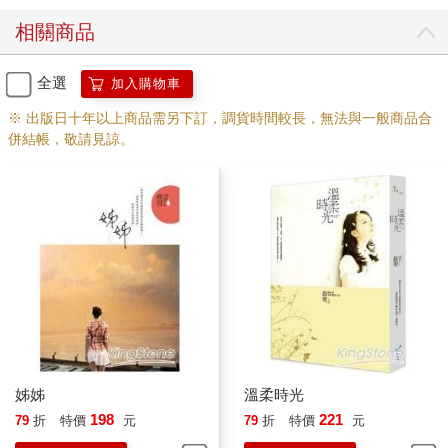
「確實情有可原，那你為何非要說服她加入游泳隊，逼她面對那
相關商品
些傷痛？」夏沛然不以為然，「還有一點很奇怪，要是她不再游
泳了，又是怎麼申請進德役的？」
「這我就不知道了，我只是……不忍心看她的天賦被埋沒，她真
全選
加入購物車
的是很難得的天才，要是她永遠放棄游泳就太可惜了。」韓宗珉
※ 出版日十年以上商品需另下訂，調貨時間較長，無法與一般商品合
吶吶地說。
併結帳，敬請見諒。
「會嗎？」夏沛然聳肩。
「當然！不過你說到重點了，既然她會轉來德役，表示她內心深
處應該並未完全放棄游泳，只是需要一段時間擺脫過去的陰影。
你想想，如果我能幫她擺脫陰影，重新加入游泳隊，這樣不只教
練高興，我也……夏沛然你有沒有在聽我說話？」見夏沛然吊兒
郎當地對窗外路過的學姊燦笑揮手，韓宗珉不高興地大聲嚷嚷。
「有有有，我有在聽，但我覺得你太多管閒事了。你不去理她，
她終究也會進游泳隊的。」夏沛然懶洋洋打了個呵欠。
「為什麼？」
「不然呢？沒有天才游泳少女的光環，她在德役不就沒了用
處？」
「你何必說成這樣？」韓宗珉擰眉。
姊姊
溫柔時光
本來就是，還是她還有其他過人的才華？是聰明到不行的學霸？
198
221
79
折
特價
元
79
折
特價
元
或是家裡有錢？認識哪個大名鼎鼎的人物？」