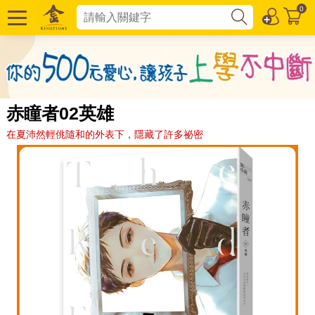
0
赤瞳者02英雄
在夏沛然輕佻隨和的外表下，隱藏了許多祕密