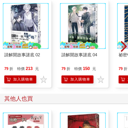
請解開故事謎底 02
請解開故事謎底 04
祕密
213
150
79
折
特價
元
79
折
特價
元
79
折
加入購物車
加入購物車
其他人也買