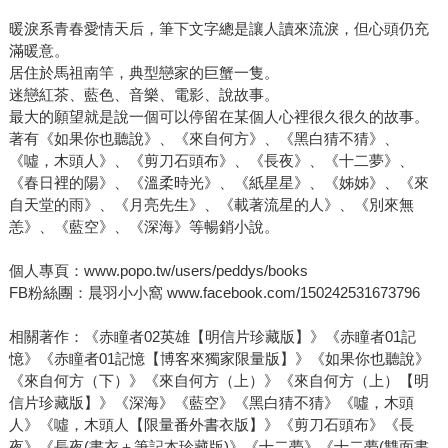
暖淚系青春愛情天后，筆下文字總是讓人讀來流淚，但心頭仍充
滿暖意。
居住於馬祖南竿，典型戀家的巨蟹一隻。
迷戀紅茶、藍色、音樂、電影、說故事。
最大的願望就是說一個可以停留在某個人心裡很久很久的故事。
著有《如果你也聽說》、《來自何方》、《黑白猜不猜》、
《噓，木頭人》、《剪刀石頭布》、《長夜》、《十二夢》、
《春日裡的陽》、《溫柔時光》、《紙星星》、《姊姊》、《來
自天堂的雨》、《月亮先生》、《載著流星的人》、《別來無
恙》、《藍空》、《深海》等暢銷小說。
個人專頁：www.popo.tw/users/peddys/books
FB粉絲團：晨羽小小窩 www.facebook.com/150242531673796
相關著作：《赤瞳者02英雄【明信片珍藏版】》《赤瞳者01記
憶》《赤瞳者01記憶【博客來獨家限量版】》《如果你也聽說》
《來自何方（下）》《來自何方（上）》《來自何方（上）【明
信片珍藏版】》《深海》《藍空》《黑白猜不猜》《噓，木頭
人》《噓，木頭人【限量番外書衣版】》《剪刀石頭布》《長
夜》《長夜(書衣＋筆記本珍藏版)》《十二夢》《十二夢(雙面書