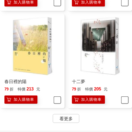
這一串話把韓宗珉問倒了，「我、我不確定，她功課不錯，但不
加入購物車
加入購物車
算頂尖。據我所知，她家境也很普通，沒聽說過有什麼人
脈……」
「這就對啦，沒財力沒背景，又沒有能力的學生，根本別想進德
役。若她不肯為德役一展長才，可是會被唾棄的。既然享受了德
役的資源，也該有所付出。你也是這麼努力過來的，不是嗎？」
夏沛然這話說得涼薄，儘管是不爭的事實，韓宗珉還是感覺內心
五味雜陳，卻也不得不認同，不管馮瑞軒內心的創傷有多深，既
然選擇來到德役，終有一天還是得迫於壓力而低頭。
畢竟他們和夏沛然這種人身分不同。
春日裡的陽
十二夢
213
205
79
折
特價
元
79
折
特價
元
加入購物車
加入購物車
看更多