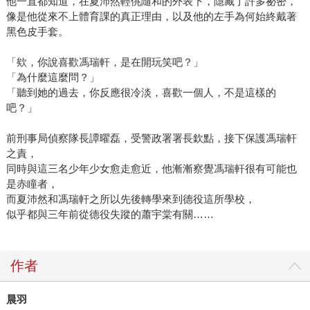
他一直都知道，在夏沛然輕佻隨和的外表下，隱藏了許多祕密，
像是他從來不上體育課的真正理由，以及他的左手為何始終戴著
黑色皮手套。
「欸，你說喜歡馮瑞軒，是在開玩笑吧？」
「為什麼這麼問？」
「聽到她的過去，你反應很冷淡，喜歡一個人，不是這樣的
吧？」
前刑事局偵察隊長譚曜磊，受警政署署長欽點，接下保護馮瑞軒
之責，
同時與這三名少年少女愈走愈近，他漸漸察覺馮瑞軒很有可能也
是赤瞳者，
而夏沛然和馮瑞軒之所以先後轉學來到德役這所學校，
似乎都與三年前從德役失蹤的蕭宇棠有關……
作者
晨羽