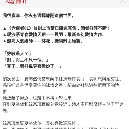
內容簡介
我很慶幸，你沒有選擇離開這個世界。
▲《赤瞳者01》首刷上市當日飆速完售，讀者好評不斷！
▲暖淚系青春愛情天后——晨羽，最新奇幻愛情力作。
▲超高人氣繪師——林花，擔綱封面繪製。
「妳殺過人？」
「對，而且不只一個。」
「完了，我好像更喜歡妳了。」
初次見面，夏沛然便當眾向學妹馮瑞軒表白，表明想與她交往。
馮瑞軒曾是備受關注的泳壇之星，卻由於殘酷過往所留下的陰
影，
她放棄了游泳，也幾乎不與同學往來，
直到夏沛然和韓宗珉百般刻意接近，她才不再那麼拒人於千里之
外。
韓宗珉懷疑夏沛然並非真心喜歡馮瑞軒，