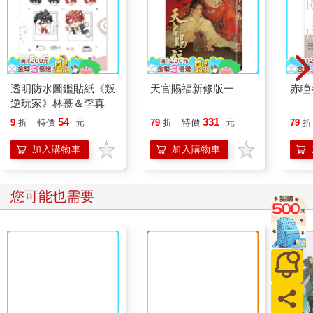
透明防水圖鑑貼紙《叛
天官賜福新修版一
赤瞳
逆玩家》林慕＆李真
54
331
9
折
特價
元
79
折
特價
元
79
折
加入購物車
加入購物車
您可能也需要