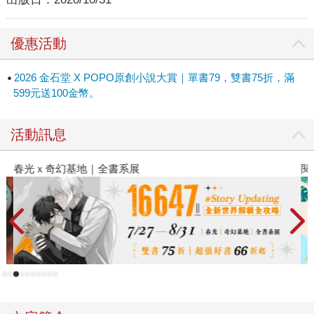
優惠活動
2026 金石堂 X POPO原創小說大賞｜單書79，雙書75折，滿
599元送100金幣。
活動訊息
春光ｘ奇幻基地｜全書系展
閱