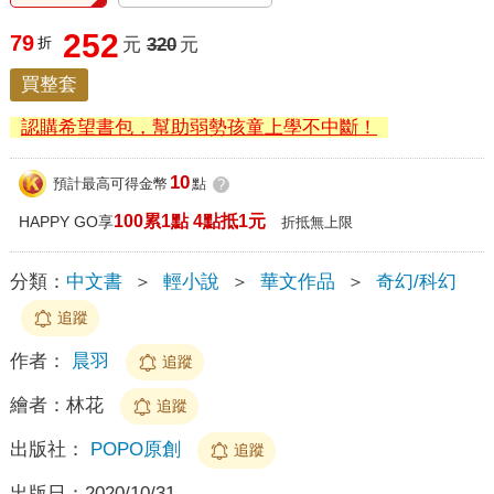
252
79
折
元
320
元
買整套
認購希望書包，幫助弱勢孩童上學不中斷！
10
預計最高可得金幣
點
?
100累1點 4點抵1元
HAPPY GO享
折抵無上限
分類：
中文書
＞
輕小說
＞
華文作品
＞
奇幻/科幻
追蹤
作者：
晨羽
追蹤
繪者：
林花
追蹤
出版社：
POPO原創
追蹤
出版日：
2020/10/31