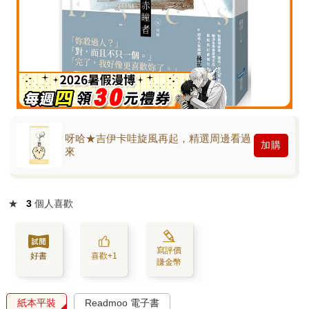
呀哈★吉伊卡哇旋風再起，精選周邊看過
加購
來
★
3
個人喜歡
寫評價
好書
喜歡+1
賺金幣
紙本平裝
Readmoo 電子書