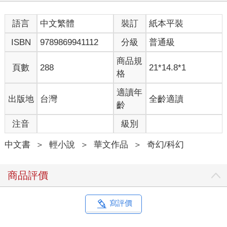
「怎麼這麼說！我是擔心她國三才轉來，可能會適應不良，才稍
微幫點忙。」韓宗珉有些心虛。
語言
中文繁體
裝訂
紙本平裝
「最好是！我看是你們游泳隊教練要你這麼做的吧？否則你一個
高中部的學長，關心國中部的轉學生，也未免太雞婆了。」
ISBN
9789869941112
分級
普通級
「不是啦，是我自願的。」
夏沛然笑容曖昧，「你還說不是喜歡她。」
商品規
頁數
288
21*14.8*1
「就說不是了。」韓宗珉無奈坦言，「我只是承諾教練，要說服
格
她一年後加入游泳隊，才會想跟她拉近關係。」
「她現在不就是游泳隊的？」夏沛然不解。
適讀年
出版地
台灣
全齡適讀
「馮瑞軒沒進游泳隊，她不再游泳了。去年全中運結束之後，她
齡
就沒有參加過任何一場游泳競賽。」韓宗珉嘆口氣，瞥了他一
注音
級別
眼，「你還記得去年六月的台中大地震嗎？」
「當然記得，怎麼了？」
中文書
＞
輕小說
＞
華文作品
＞
奇幻/科幻
「地震發生時，馮瑞軒就讀的學校正好在舉辦游泳錦標賽，室內
游泳池場館倒塌，造成重大傷亡，選手在泳池裡被崩落的天花板
砸中，觀眾困在瓦礫堆裡被活活壓死，十多人不幸罹難。」韓宗
商品評價
珉低聲說：「馮瑞軒雖然並未參賽，但人也在現場，據說是為了
幫隊友加油打氣。」
「瑞瑞學妹因為這件事不再游泳？」
寫評價
「嗯，我覺得應該是這樣。眼睜睜看著最親近的隊友、老師，還
有同學們死得那麼慘，她怎麼可能不留下陰影？」