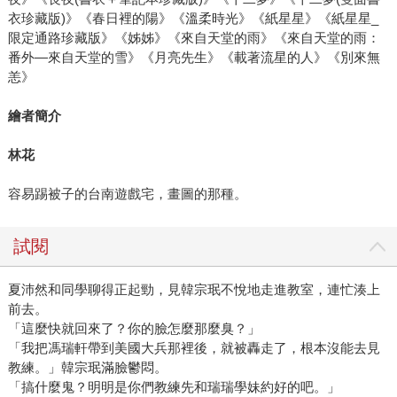
衣珍藏版)》《春日裡的陽》《溫柔時光》《紙星星》《紙星星_
限定通路珍藏版》《姊姊》《來自天堂的雨》《來自天堂的雨：
番外—來自天堂的雪》《月亮先生》《載著流星的人》《別來無
恙》
繪者簡介
林花
容易踢被子的台南遊戲宅，畫圖的那種。
試閱
夏沛然和同學聊得正起勁，見韓宗珉不悅地走進教室，連忙湊上
前去。
「這麼快就回來了？你的臉怎麼那麼臭？」
「我把馮瑞軒帶到美國大兵那裡後，就被轟走了，根本沒能去見
教練。」韓宗珉滿臉鬱悶。
「搞什麼鬼？明明是你們教練先和瑞瑞學妹約好的吧。」