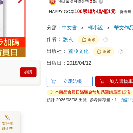
5
預計最高可得金幣
點
?
100累1點 4點抵1元
HAPPY GO享
折抵無
分類：
中文書
＞
輕小說
＞
華文作
作者：
護玄
追蹤
?
出版社：
蓋亞文化
追蹤
?
出版日：
2018/04/12
加購
立即結帳
加入購物車
※ 本商品會員日滿額金幣加碼回饋最高15倍
預計 2026/08/08 出貨
參考庫存量：1
預訂
寫評價
賺金幣