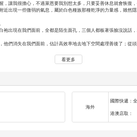
醒，讓我很擔心，不過萊恩要我別想太多，只要妥善休息就會恢復，
附近出現一些微弱的氣息，屬於白色種族那種乾淨的力量感，雖然隱
。
白袍出現在我們面前，全都是陌生面孔，三個人都板著張臉沒說話，
，他們消失在我們面前，估計高效率地去地下空間處理善後了；從頭
累。
看更多
，不過我看千冬歲的狀況不適合繼續待下去，應該要先回安全地方好
案。
冷冷笑了聲，倒是沒有白眼看我，只是拿說笑話一樣的嘲諷語氣開口
，你認為這隻海怪在迴光返照的最後時間裡面不會衝過來對你復仇嗎
國際快遞：
海外
嗎！
港澳店取：
吧，拿來復仇真的好嗎海怪！
，仰望黑壓壓的上方，全都是葉子和樹枝，什麼毛也沒有。