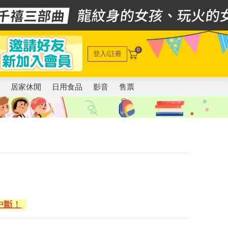
0
登入/註冊
電
居家休閒
日用食品
影音
售票
中斷！