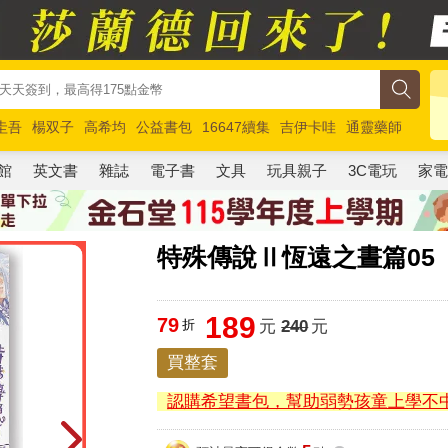
圭吾
楊双子
高希均
公益書包
16647續集
吉伊卡哇
通靈藥師
路邊攤新作
馬斯克
玩具總動員5
超慢跑
館
英文書
雜誌
電子書
文具
玩具親子
3C電玩
家
特殊傳說Ⅱ恆遠之晝篇05
189
79
折
元
240
元
買整套
認購希望書包，幫助弱勢孩童上學不