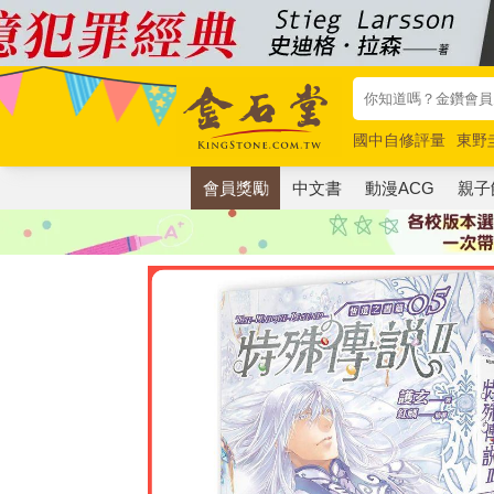
國中自修評量
東野
唯紅花綻放
奧德賽
會員獎勵
中文書
動漫ACG
親子