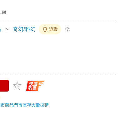
上限
品
＞
奇幻/科幻
追蹤
?
門市商品
門市庫存
大量採購