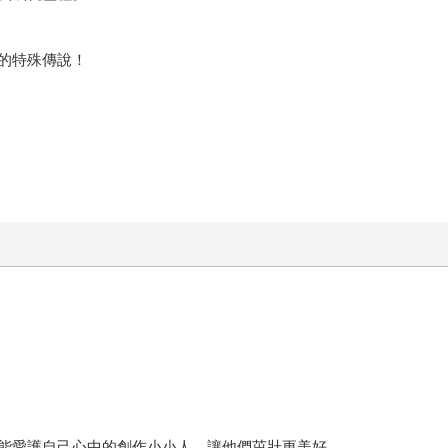
的特殊傳說！
能愛護自己心中的創作小小人，讓他們茁壯更美好。