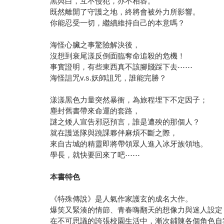
黑與白，互不侵犯，亦不相容。
既然離開了守護之地，終將會被外力所影響。
你能忍受一切，繼續維持自己的本意嗎？
海怪心臟之事驚險解決後，
沒想到衰尾漾反倒面臨奪命追殺的危機！
事實證明，有些東西真不該腳賤踩下去⋯⋯
海怪詛咒v.s.妖師詛咒，誰能完勝？
漾漾黑色力量突然暴衝，為旅程埋下不定因子；
塵封舊書帶來命運的套路，
謎之矮人宣告邪惡預言，誰是遭殃的那個人？
就在護送隊與蹺課夥伴麻煩不斷之際，
來自古城的精靈即將帶領眾人進入冰牙族領地。
學長，就快要回來了吧⋯⋯
本書特色
《特殊傳說》是人氣作家護玄的成名大作。
爆笑又緊湊的情節、青春嗨翻天的想像力與迷人設定
在不可思議的誇張校園生活中，漸次鋪陳各個角色自