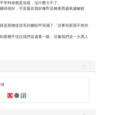
平常時候都是這樣，沒什麼大不了。
藏得很好，可是最近我好像對這種東西越來越敏銳
就是那種從頭毛到腳趾甲寫滿了「沒事別惹我不然你
到尾幾乎沒往我們這邊看一眼，活像我們這一大票人
好休養。就算萊恩說不用擔心，但是旁邊的人怎麼可
：「那是海怪，被陰影影響過的海怪，心臟剛解除封
？」
全球