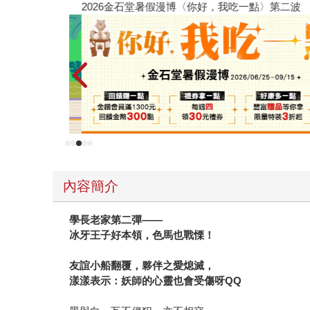
2026金石堂暑假漫博〈你好，我吃一點〉第二波
內容簡介
學長老家第二彈——
冰牙王子好本領，色馬也戰慄！
友誼小船翻覆，夥伴之愛熄滅，
漾漾表示：妖師的心靈也會受傷呀QQ