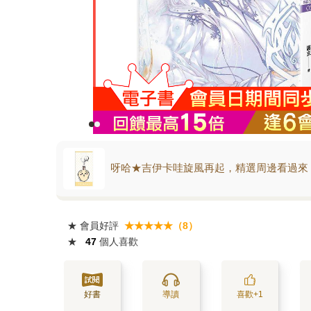
呀哈★吉伊卡哇旋風再起，精選周邊看過來
★
會員好評
★★★★★（8）
★
47
個人喜歡
好書
導讀
喜歡+1