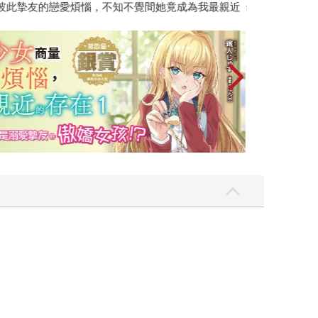
彼此摯友的戀愛煩惱，不知不覺間她竟成為我最親近
台灣角川2026