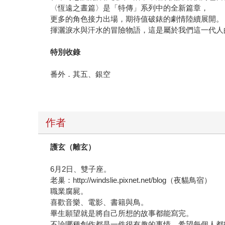
〈恆遠之晝篇〉是「特傳」系列中的全新篇章，
更多的角色接力出場，期待值破錶的劇情陸續展開。
揮灑淚水與汗水的冒險物語，這是屬於我們這一代人
特別收錄
番外．其五、銀空
作者
護玄（離玄）
6月2日、雙子座。
老巢：http://windslie.pixnet.net/blog（夜貓鳥宿）
職業腐屍。
喜歡音樂、電影、書籍與鳥。
畢生願望就是將自己所想的故事都能寫完。
不論哪種創作都是一件很有趣的事情，希望每個人都