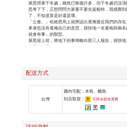
萊恩揹著千冬歲，雖然已恢復許多，但千冬歲仍沒清
思考了下，正想問問大家要不要先返船時，我感覺到
了，不知道算是好還是壞。
「公會。」哈維恩馬上就辨認出逐漸接近我們的存在
來者也沒有遮掩自己的意思，很快地一名紫袍與兩名
就會有事」的類型。
萊恩迎上前，將地下的事簡略向那三人報告，很快地
都是裝飾品。
這樣也好啦，不然還要花精神和他們溝通，感覺會很
「要先回船上嗎？」雖然之前好像說的是明天中午前
能會不擔心，就像他們也會擔憂我一樣。
「不，恐怕得速戰速決。」萊恩給了我一個很謎的答
配送方式
我疑惑地看著我的好友，等解釋。
「您不會以為你那腳什麼後遺症都沒有吧？」哈維恩
印那瞬間牠必定會感應到，接著你又一腳把心臟踩爛
國內宅配：本島、離島
我靠！我還真沒想到這點！
到店取貨：
台灣
不限金額免運費
而且你居然還知道這海怪會迴光返照衝過來找我復仇
迴光返照應該是先和牠的家人道別然後分配遺產才對
我默默地抬起腳，看見腳底還黏著的渣渣，嘆了口氣
把腳底在地上左右轉幾下，感覺無語問蒼天啊。