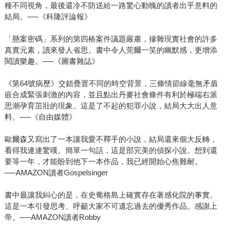
種不同視角，最後還冷不防送給一路驚心動魄的讀者出乎意料的
結局。──《科隆評論報》
「懸案密碼」系列的第四樁案件議題嚴肅，摻雜現實社會的許多
真實元素，讀來發人省思。書中令人莞爾一笑的幽默感，更增添
閱讀樂趣。──《圖書雜誌》
《第64號病歷》交錯疊置不同的時空背景，三條情節線毫無矛盾
嵌合成緊張刺激的內容，並且點出丹麥社會條件有利於極端右派
思潮孕育茁壯的現象。這是了不起的犯罪小說，結局大大出人意
料。──《自由媒體》
歐爾森又寫出了一本讓我愛不釋手的小說，結局還來個大反轉，
看得我連連驚嘆。簡單一句話，這是部完美的偵探小說。想到還
要等一年，才能盼到他下一本作品，我已經開始心焦難耐。
──AMAZON讀者Gospelsinger
書中最讓我糾心的是，在史葡格島上確實存在著感化院的事實。
這是一本引發思考、呼籲大家不可遺忘過去的優秀作品。感謝上
帝。──AMAZON讀者Robby