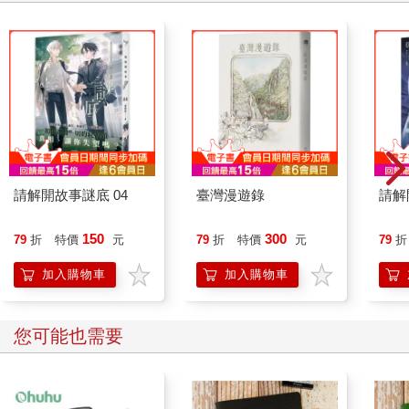
請解開故事謎底 04
臺灣漫遊錄
請解
150
300
79
折
特價
元
79
折
特價
元
79
折
加入購物車
加入購物車
您可能也需要