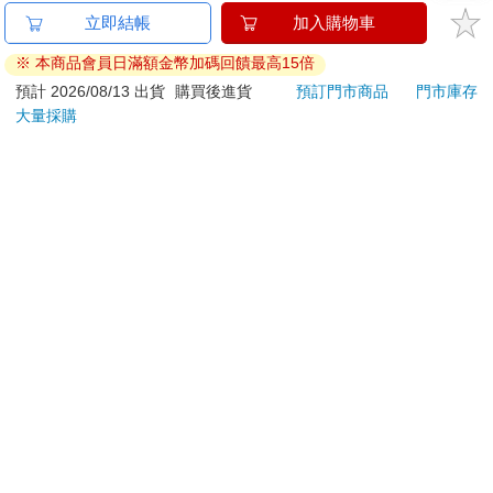
提醒您！！
金石堂及銀行均不會請您操作ATM! 如接獲電話要求您前往
ATM提款機，請不要聽從指示，以免受騙上當！
退換貨須知：
**提醒您，鑑賞期不等於試用期，退回商品須為全新狀態**
依據「消費者保護法」第19條及行政院消費者保護處公告之
「通訊交易解除權合理例外情事適用準則」，以下商品購買
後，除商品本身有瑕疵外，將不提供7天的猶豫期：
易於腐敗、保存期限較短或解約時即將逾期。（如：生
鮮食品）
依消費者要求所為之客製化給付。（客製化商品）
報紙、期刊或雜誌。（含MOOK、外文雜誌）
經消費者拆封之影音商品或電腦軟體。
非以有形媒介提供之數位內容或一經提供即為完成之線
上服務，經消費者事先同意始提供。（如：電子書、電
子雜誌、下載版軟體、虛擬商品…等）
已拆封之個人衛生用品。（如：內衣褲、刮鬍刀、除毛
刀…等）