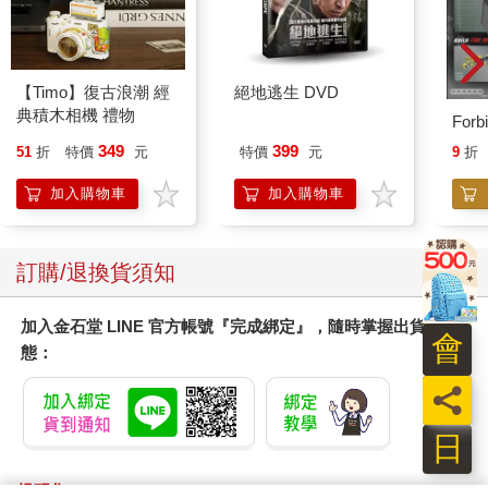
【Timo】復古浪潮 經
絕地逃生 DVD
典積木相機 禮物
Forb
349
399
51
折
特價
元
特價
元
9
折
加入購物車
加入購物車
訂購/退換貨須知
加入金石堂 LINE 官方帳號『完成綁定』，隨時掌握出貨動
會
態：
員
日