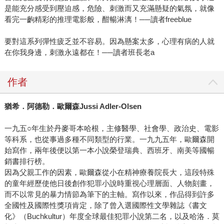
是能充分感受到壓迫感，危險、刺激而又充滿懸疑的氣氛，就像
看完一齣精彩的推理電影般，酣暢淋漓！──讀者freeblue
要對這系列彈性疲乏並不容易。因為懸案太多，心理有病的人就
在你我身邊，刺激永遠都在！──讀者班長老a
作者
猶希．阿德勒．歐爾森Jussi Adler-Olsen
一九五○年生於丹麥哥本哈根，主修醫學、社會學、政治史、電影
等科系，也從事過多種不同類型的行業。一九九五年，歐爾森開
始寫作，兩年後便以第一本小說榮登瑞典、西班牙、南美等國暢
銷書排行榜。
因為父親工作的因素，歐爾森從小在精神療養院長大，這段特殊
的童年經歷使他日後創作犯罪小說時重視心理層面、人物刻畫，
而不以常見的暴力情節為筆下的主軸。寫作以來，作品得到許多
全國性及國際性獎項肯定，除了曾入選國際性文學雜誌《書文
化》（Buchkultur）年度全球最佳犯罪小說第二名，以及哈洛．莫