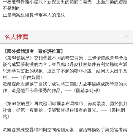
一枚硬幣伴隨小屋底下新挖掘出的箱屍而曝光，上面沾染的跡證
不是別的，
正是懸案組組長卡爾本人的指紋……
名人推薦
【國外媒體讀者一致好評推薦】
《第64號病歷》交錯疊置不同的時空背景，三條情節線毫無矛盾
嵌合成緊張刺激的內容，並且點出丹麥社會條件有利於極端右派
思潮孕育茁壯的現象。這是了不起的犯罪小說，結局大大出乎意
料。──《自由媒體》
歐爾森此次超越了自我，成功將三個動人故事編織成跨時空的大
作。這是他至今最優秀的作品。──《薩赫森時報》
《第64號病歷》再次證明歐爾森布局機巧、節奏緊湊、勇於批判
社會，從第一頁開始，便能緊緊抓住讀者的目光。──《書區網
站》
歐爾森熟練交疊時間與空間兩個元素，靈活轉換凶手與受害者兩