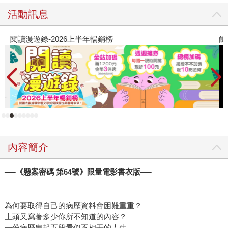
活動訊息
閱讀漫遊錄-2026上半年暢銷榜
飢
內容簡介
──
《懸案密碼 第64號》限量電影書衣版──
為何要取得自己的病歷資料會困難重重？
上頭又寫著多少你所不知道的內容？
一份病歷串起五段看似不相干的人生、