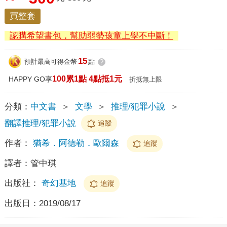
買整套
認購希望書包，幫助弱勢孩童上學不中斷！
15
預計最高可得金幣
點
?
100累1點 4點抵1元
HAPPY GO享
折抵無上限
分類：
中文書
＞
文學
＞
推理/犯罪小說
＞
翻譯推理/犯罪小說
追蹤
作者：
猶希．阿德勒．歐爾森
追蹤
譯者：
管中琪
出版社：
奇幻基地
追蹤
出版日：
2019/08/17