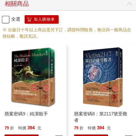
相關商品
全選
加入購物車
※ 出版日十年以上商品需另下訂，調貨時間較長，無法與一般商品合
併結帳，敬請見諒。
懸案密碼9：純潔殺手
懸案密碼8：第2117號受難
者
394
394
79
折
特價
元
79
折
特價
元