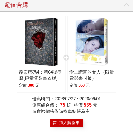
超值合購
懸案密碼4：第64號病
愛上謊言的女人（限量
歷(限量電影書衣版)
電影書封版）
定價
380
元
定價
360
元
優惠時間：2026/07/27 ~2026/09/01
優惠組合價：
75
折
特價
555
元
※實際價格依購物車結帳為主
加入購物車