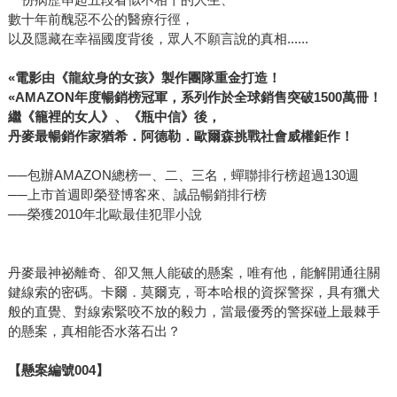
數十年前醜惡不公的醫療行徑，
以及隱藏在幸福國度背後，眾人不願言說的真相......
«
電影由《龍紋身的女孩》製作團隊重金打造！
«AMAZON
年度暢銷榜冠軍，系列作於全球銷售突破1500萬冊！
繼《籠裡的女人》、《瓶中信》後，
丹麥最暢銷作家猶希．阿德勒．歐爾森挑戰社會威權鉅作！
──包辦AMAZON總榜一、二、三名，蟬聯排行榜超過130週
──上市首週即榮登博客來、誠品暢銷排行榜
──榮獲2010年北歐最佳犯罪小說
丹麥最神祕離奇、卻又無人能破的懸案，唯有他，能解開通往關
鍵線索的密碼。卡爾．莫爾克，哥本哈根的資探警探，具有獵犬
般的直覺、對線索緊咬不放的毅力，當最優秀的警探碰上最棘手
的懸案，真相能否水落石出？
【懸案編號004】