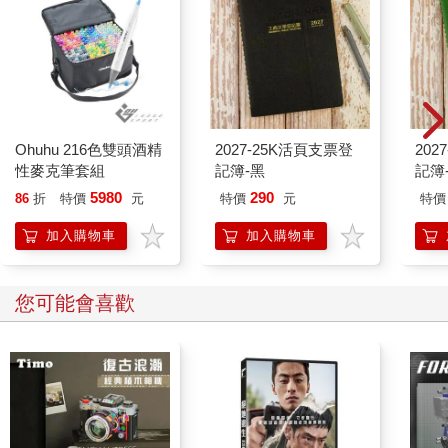
Ohuhu 216色雙頭酒精
2027-25K活頁支票登
202
性麥克筆套組
記簿-黑
記簿
5980
290
86
折
特價
元
特價
元
特價
加入購物車
加入購物車
您可能會喜歡