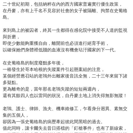
二十世紀初期，包括納粹在內的西方國家普遍實行優生政策，
在丹麥，亦有上千名不見容於社會的女子被隔離、拘禁在史葡格
島。
來到島上的被囚者，終其一生都得在感化院中接受不人道的監視
與折磨，
即使少數能夠重獲自由，離開前也必須進行絕育手術，
以確保她們身體裡低賤的血液沒有機會玷汙國家的下一代。
在史葡格島的制度廢黜多年後，
一樁發生於哥本哈根的失蹤案件引起懸案組的注意，
某個經營應召站的老鴇外出離家後音訊全無，二十三年來留下諸
多疑點。
更為離奇的是，當年那名老鴇失蹤的短短兩週內，
還有其餘四人也以雷同的狀況，自丹麥土地上消失得無影無蹤！
老鴇、護士、律師、漁夫、機車維修工，乍看身分迥異、素無交
集的五個人，
卻因為一張史葡格島的病歷牽起彼此間黑暗的過去。
值此同時，讓卡爾失去昔日搭檔的「釘槍事件」也有了新線索，