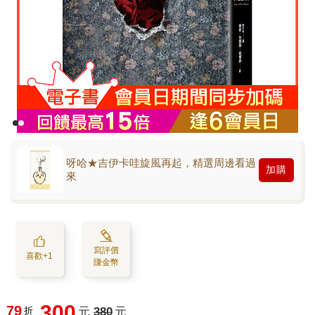
呀哈★吉伊卡哇旋風再起，精選周邊看過
加購
來
寫評價
喜歡+1
賺金幣
300
79
折
元
380
元