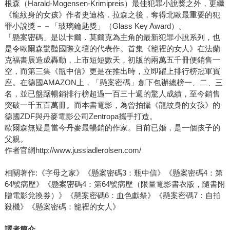
根森（Harald-Mogensen-Krimipreis）最佳犯罪小說獎之外，更繼
《龍紋身的女孩》作者史迪格．拉森之後，奪得北歐最重要的犯
罪小說獎－－「玻璃鑰匙獎」（Glass Key Award）。
「懸案密碼」是以卡爾．莫爾克為主角的最新犯罪小說系列，也
是令歐爾森驚豔國際文壇的代表作。首集《籠裡的女人》在法蘭
克福書展造成轟動，上市短短數天，初版的兩萬五千冊便銷售一
空，而第三集《瓶中信》更是在推出時，立即躍上排行榜冠軍寶
座。在德國AMAZON上，「懸案密碼」創下包辦總榜一、二、三
名，並已盤踞暢銷排行榜超過一百三十週的驚人成績，至今銷售
突破一千五百萬冊。而本書電影，為曾拍攝《龍紋身的女孩》的
德國ZDF與丹麥電影公司Zentropa攜手打造。
歐爾森無疑是當今丹麥最暢銷的作家。目前已婚，是一個孩子的
父親。
作者官網http://www.jussiadlerolsen.com/
相關著作:《字母之家》《懸案密碼3：瓶中信》《懸案密碼4：第
64號病歷》《懸案密碼4：第64號病歷（限量電影書衣版，隨書附
贈電影兌換券）》《懸案密碼6：血色獻祭》《懸案密碼7：自拍
殺機》《懸案密碼：籠裡的女人》
譯者簡介