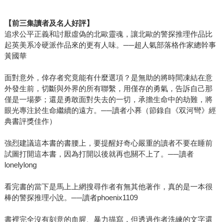
【前三集讀者及名人好評】
追求公平正義和討厭虛偽的北歐靈魂，讓北歐的警探推理作品比
起英美系冷硬派作品來的更有人味。──超人氣部落格作家總幹事
黃國華
面對意外，倖存者究竟能有什麼選項？是無助的將時間凍結在意
外發生前，切斷與外界的所有聯繫，用僅存的勇氣，告訴自己那
僅是一場夢；還是勇敢面對失去的一切，承擔生命中的劫難，將
眼光專注於生命繼續的遠方。──讀者小奡（節錄自《双河彎》經
典書評獎佳作）
強烈建議這本書的書腰上，要提醒好奇心嚴重的讀者不要在睡前
試圖打開這本書，因為打開以後就再也關不上了。──讀者
lonelylong
看完書的當下是馬上上網搜尋作者有無其他著作，真的是一本很
棒的警探推理小說。──讀者phoenix1109
書裡完全沒有刻意的血腥、暴力描寫，但透過作者洗練的文字還