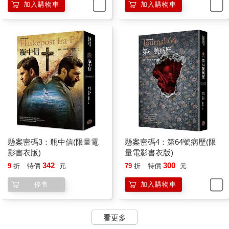
加入購物車
加入購物車
懸案密碼3：瓶中信(限量電
懸案密碼4：第64號病歷(限
影書衣版)
量電影書衣版)
342
300
9
折
特價
元
79
折
特價
元
停售
加入購物車
看更多