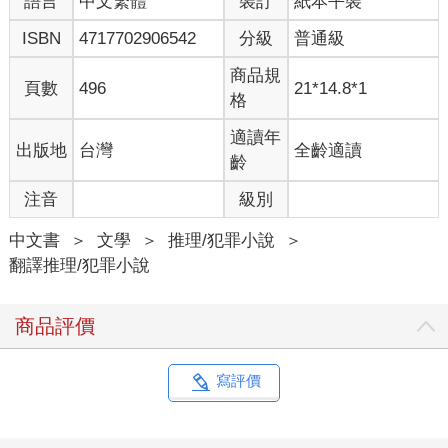
語言
中文繁體
裝訂
紙本平裝
ISBN
4717702906542
分級
普通級
商品規
頁數
496
21*14.8*1
格
適讀年
出版地
台灣
全齡適讀
齡
注音
級別
中文書
＞
文學
＞
推理/犯罪小說
＞
翻譯推理/犯罪小說
商品評價
寫評價