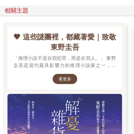
相關主題
🖤 這些謎團裡，都藏著愛｜致敬
東野圭吾
「推理小說不是在寫犯罪，而是在寫人。」 東野
圭吾是當代最具影響力的推理小說家之一，自
《放學後》榮獲江戶川亂步獎出道以來，四十餘
看更多
年間創作超過百部作品，留下《白夜行》、《嫌
疑犯X的獻身》、《惡意》、《新參者》、《解
憂雜貨店》等無數經典，陪伴一代又一代讀者，
也讓推理小說跨越了類型文學的界線。 在他的故
事裡，推理從來不是終點。每一樁案件的背後，
都藏著人性的幽微、親情的牽絆、愛情的遺憾，
以及對生命最深刻的凝視。當真相揭曉的那一
刻，留在讀者心中的，往往不是兇手是誰，而是