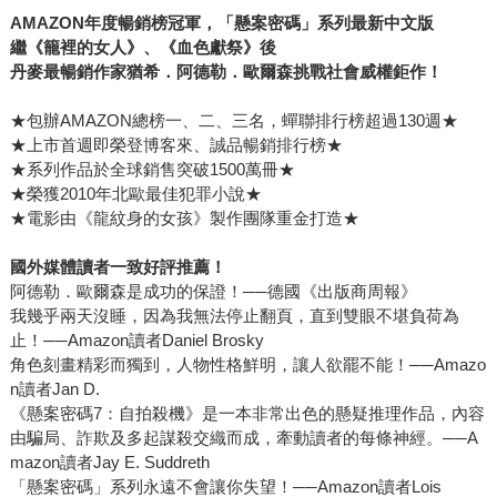
AMAZON
年度暢銷榜冠軍，「懸案密碼」系列最新中文版
繼《籠裡的女人》、《血色獻祭》後
丹麥最暢銷作家猶希．阿德勒．歐爾森挑戰社會威權鉅作！
★包辦AMAZON總榜一、二、三名，蟬聯排行榜超過130週★
★上市首週即榮登博客來、誠品暢銷排行榜★
★系列作品於全球銷售突破1500萬冊★
★榮獲2010年北歐最佳犯罪小說★
★電影由《龍紋身的女孩》製作團隊重金打造★
國外媒體讀者一致好評推薦！
阿德勒．歐爾森是成功的保證！──德國《出版商周報》
我幾乎兩天沒睡，因為我無法停止翻頁，直到雙眼不堪負荷為
止！──Amazon讀者Daniel Brosky
角色刻畫精彩而獨到，人物性格鮮明，讓人欲罷不能！──Amazo
n讀者Jan D.
《懸案密碼7：自拍殺機》是一本非常出色的懸疑推理作品，內容
由騙局、詐欺及多起謀殺交織而成，牽動讀者的每條神經。──A
mazon讀者Jay E. Suddreth
「懸案密碼」系列永遠不會讓你失望！──Amazon讀者Lois