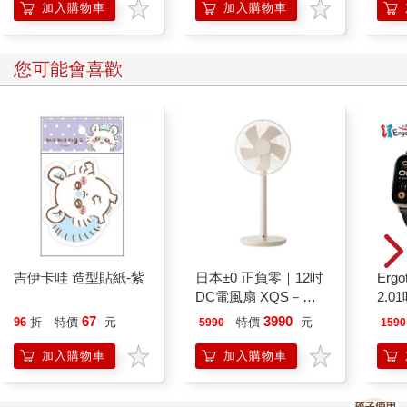
蒂貓
加入購物車
加入購物車
樂蒂 
您可能會喜歡
吉伊卡哇 造型貼紙-紫
日本±0 正負零｜12吋
Ergot
DC電風扇 XQS－
2.
Y620 象牙白
67
3990
96
折
特價
元
特價
元
5990
1590
加入購物車
加入購物車