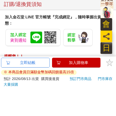
訂購/退換貨須知
加入金石堂 LINE 官方帳號『完成綁定』，隨時掌握出貨動
會
態：
員
日
提醒您！！
金石堂及銀行均不會請您操作ATM! 如接獲電話要求您前往
ATM提款機，請不要聽從指示，以免受騙上當！
退換貨須知：
**提醒您，鑑賞期不等於試用期，退回商品須為全新狀態**
依據「消費者保護法」第19條及行政院消費者保護處公告之
「通訊交易解除權合理例外情事適用準則」，以下商品購買
後，除商品本身有瑕疵外，將不提供7天的猶豫期：
易於腐敗、保存期限較短或解約時即將逾期。（如：生
鮮食品）