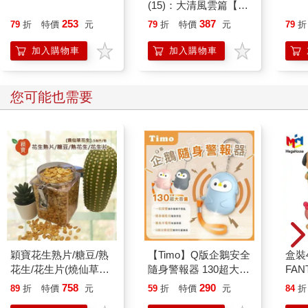
(15)：大清風雲篇【萌
貓漫畫學歷史】
253
387
79
折
特價
元
79
折
特價
元
79
折
加入購物車
加入購物車
您可能也需要
穎寶花生熟片/糖豆/熟
【Timo】Q版企鵝安全
盒裝
花生/花生片(燒仙草花
隨身警報器 130超大分
FAN
生)-5台斤
貝企鵝警報器 造型隨
熱帶
758
290
89
折
特價
元
59
折
特價
元
84
折
身安全防狼神器
圖 