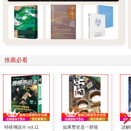
推薦必看
特殊傳說Ⅲ vol.11
如果歷史是一群喵
請解