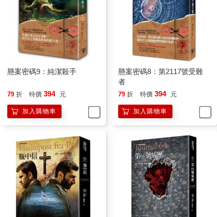
懸案密碼9：純潔殺手
懸案密碼8：第2117號受難
者
394
394
79
折
特價
元
79
折
特價
元
加入購物車
加入購物車