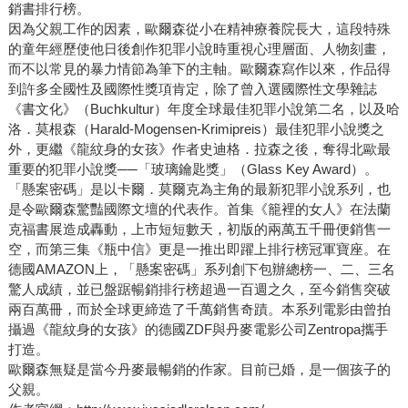
銷書排行榜。
因為父親工作的因素，歐爾森從小在精神療養院長大，這段特殊
的童年經歷使他日後創作犯罪小說時重視心理層面、人物刻畫，
而不以常見的暴力情節為筆下的主軸。歐爾森寫作以來，作品得
到許多全國性及國際性獎項肯定，除了曾入選國際性文學雜誌
《書文化》（Buchkultur）年度全球最佳犯罪小說第二名，以及哈
洛．莫根森（Harald-Mogensen-Krimipreis）最佳犯罪小說獎之
外，更繼《龍紋身的女孩》作者史迪格．拉森之後，奪得北歐最
重要的犯罪小說獎──「玻璃鑰匙獎」（Glass Key Award）。
「懸案密碼」是以卡爾．莫爾克為主角的最新犯罪小說系列，也
是令歐爾森驚豔國際文壇的代表作。首集《籠裡的女人》在法蘭
克福書展造成轟動，上市短短數天，初版的兩萬五千冊便銷售一
空，而第三集《瓶中信》更是一推出即躍上排行榜冠軍寶座。在
德國AMAZON上，「懸案密碼」系列創下包辦總榜一、二、三名
驚人成績，並已盤踞暢銷排行榜超過一百週之久，至今銷售突破
兩百萬冊，而於全球更締造了千萬銷售奇蹟。本系列電影由曾拍
攝過《龍紋身的女孩》的德國ZDF與丹麥電影公司Zentropa攜手
打造。
歐爾森無疑是當今丹麥最暢銷的作家。目前已婚，是一個孩子的
父親。