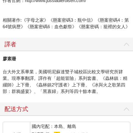
作者官網：http://www.jussiadlerolsen.com/
相關著作:《字母之家》《懸案密碼3：瓶中信》《懸案密碼4：第
64號病歷》《懸案密碼6：血色獻祭》《懸案密碼：籠裡的女人》
譯者
廖素珊
台大外文系畢業，美國明尼蘇達雙子城校區比較文學研究所肄
業。現專事翻譯。譯作有「超能冒險」系列套書、《蟲林鎮：精
綴師》上下冊、《蟲林鎮2守護者》上下冊、《冰與火之歌第四
部：群鴉盛宴》、「黑寡婦」系列等四十餘本書。
配送方式
國內宅配：本島、離島