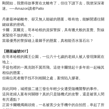
剛開始，我覺得故事實在太離奇了，但往下讀下去，我便深深著
迷。──Amazon讀者Patto
丹麥最神祕離奇、卻又無人能破的懸案，唯有他，能解開通往關
鍵線索的密碼。
卡爾．莫爾克，哥本哈根的資探警探，具有獵犬般的直覺、對線
索緊咬不放的毅力，
當最優秀的警探碰上最棘手的懸案，真相能否水落石出？
【懸案編號
007
】
在哥本哈根的國王公園，一位六十七歲的老婦人被人發現陳屍在
地上，
手提包裡的一萬克朗不翼而飛。這使卡爾憶起十多年前一起極其
相似的懸案，
但兩位死者幾乎找不到相關之處，案情陷入膠著。
與此同時，城裡接二連三發生年輕少女遭受隨機襲擊的事件。
這與老婦人案有何關聯？真的只是隨機式的攻擊，還是被害人間
有共通點？
正當卡爾蠟燭兩頭燒，一名被害少女手機中的自拍照，串起了所