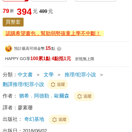
394
79
折
元
499
元
買整套
認購希望書包，幫助弱勢孩童上學不中斷！
15
預計最高可得金幣
點
?
100累1點 4點抵1元
HAPPY GO享
折抵無上限
分類：
中文書
＞
文學
＞
推理/犯罪小說
＞
翻譯推理/犯罪小說
追蹤
作者：
猶希．阿德勒．歐爾森
追蹤
譯者：
廖素珊
出版社：
奇幻基地
追蹤
出版日：
2018/06/02