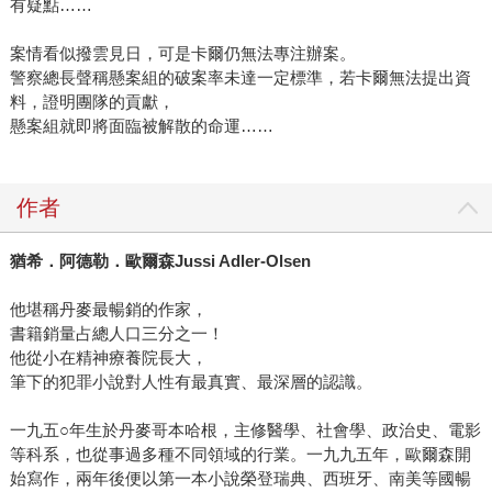
有疑點……
案情看似撥雲見日，可是卡爾仍無法專注辦案。
警察總長聲稱懸案組的破案率未達一定標準，若卡爾無法提出資
料，證明團隊的貢獻，
懸案組就即將面臨被解散的命運……
作者
猶希．阿德勒．歐爾森
Jussi Adler-Olsen
他堪稱丹麥最暢銷的作家，
書籍銷量占總人口三分之一！
他從小在精神療養院長大，
筆下的犯罪小說對人性有最真實、最深層的認識。
一九五○年生於丹麥哥本哈根，主修醫學、社會學、政治史、電影
等科系，也從事過多種不同領域的行業。一九九五年，歐爾森開
始寫作，兩年後便以第一本小說榮登瑞典、西班牙、南美等國暢