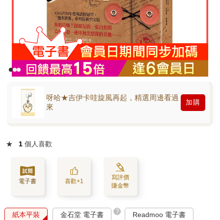
呀哈★吉伊卡哇旋風再起，精選周邊看過
加購
來
★
1
個人喜歡
寫評價
電子書
喜歡+1
賺金幣
?
紙本平裝
金石堂 電子書
Readmoo 電子書