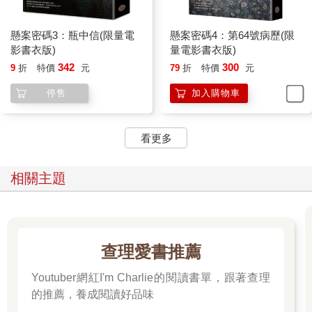
懸案密碼3：瓶中信(限量電
懸案密碼4：第64號病歷(限
影書衣版)
量電影書衣版)
342
300
9
折
特價
元
79
折
特價
元
停售
加入購物車
看更多
相關主題
查理愛書推薦
Youtuber網紅I'm Charlie的閱讀書單，跟著查理
的推薦，養成閱讀好品味