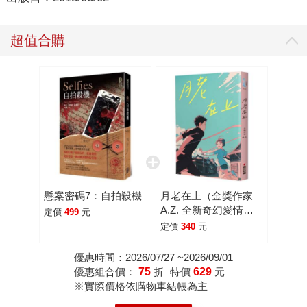
超值合購
懸案密碼7：自拍殺機
月老在上（金獎作家
A.Z. 全新奇幻愛情鉅
定價
499
元
獻，台南四大月老神助
定價
340
元
攻，拯救史上最坎坷的
最坎坷的姻緣線！）
優惠時間：2026/07/27 ~2026/09/01
優惠組合價：
75
折
特價
629
元
※實際價格依購物車結帳為主