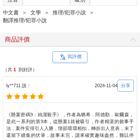
她趕上了。「我的車！」麥克斯大叫。他好愛那輛車。
中文書
＞
文學
＞
推理/犯罪小說
＞
兩人經過籬笆時，她看見一雙男人的腿從車後頭露出來。
翻譯推理/犯罪小說
好奇怪！他為什麼在這種天氣躺在雪裡？她只來得及這麼想，一
個爆炸聲轟然響起，整棟建築物的窗戶都爆破成玻璃暴風雪。第
二個爆炸緊接著引爆，震波將麥克斯連人帶嬰兒車從她手中扯
商品評價
飛，也把她拋到後方幾公尺之外。
等她最後終於能站起來，周遭盡是一片火海和煙霧。眼前的修車
廠整個崩毀，她的車子也翻了過來，就在離她幾公尺遠處。
寫評價
她心跳怦怦加速，轉著身體到處查看。
「麥克斯！」她尖叫，接著再也聽不到自己的聲音。
（共
1
則好評）
另一次爆炸再度來襲。
分享
ly**711 說：
2024-11-04
第二章 馬庫斯
二○二○年十一月三十日星期一
《懸案密碼9：純潔殺手》，作者為猶希．阿德勒．歐爾森，
是此一系列的第9本，從懸案1就被吸引，作者精湛的敘事手
當凶殺組組長馬庫斯．亞各布森發現他的首席警官正垂著頭坐在
法，案件安排引人入勝，情節環環相扣，轉折出人意表，末了
辦公桌後，眼睛緊閉，嘴巴大張，他想著，這成何體統！
還留下續集的伏筆，故事未完，讀來確實趣味盎然，難以停
他輕輕推一推桌下的腳丫。