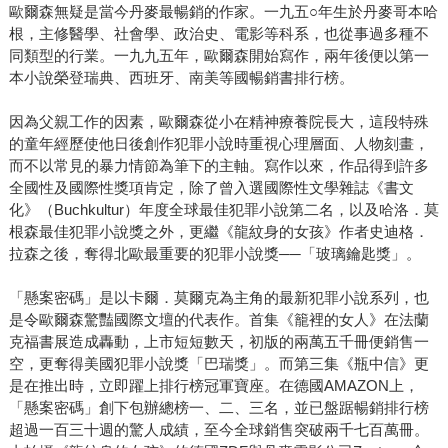
歐爾森無疑是當今丹麥最暢銷的作家。一九五○年生於丹麥哥本哈
根，主修醫學、社會學、政治史、電影等科系，也從事過多種不
同類型的行業。一九九五年，歐爾森開始寫作，兩年後便以第一
本小說榮登瑞典、西班牙、南美等國暢銷書排行榜。
因為父親工作的因素，歐爾森從小在精神療養院長大，這段特殊
的童年經歷使他日後創作犯罪小說時重視心理層面、人物刻畫，
而不以常見的暴力情節為筆下的主軸。寫作以來，作品得到許多
全國性及國際性獎項肯定，除了曾入選國際性文學雜誌《書文
化》（Buchkultur）年度全球最佳犯罪小說第二名，以及哈洛．莫
根森最佳犯罪小說獎之外，更繼《龍紋身的女孩》作者史迪格．
拉森之後，奪得北歐最重要的犯罪小說獎──「玻璃鑰匙獎」。
「懸案密碼」是以卡爾．莫爾克為主角的最新犯罪小說系列，也
是令歐爾森驚豔國際文壇的代表作。首集《籠裡的女人》在法蘭
克福書展造成轟動，上市短短數天，初版的兩萬五千冊便銷售一
空，更奪得美國犯罪小說獎「巴瑞獎」。而第三集《瓶中信》更
是在推出時，立即躍上排行榜冠軍寶座。在德國AMAZON上，
「懸案密碼」創下包辦總榜一、二、三名，並已盤踞暢銷排行榜
超過一百三十週的驚人成績，至今全球銷售突破兩千七百萬冊。