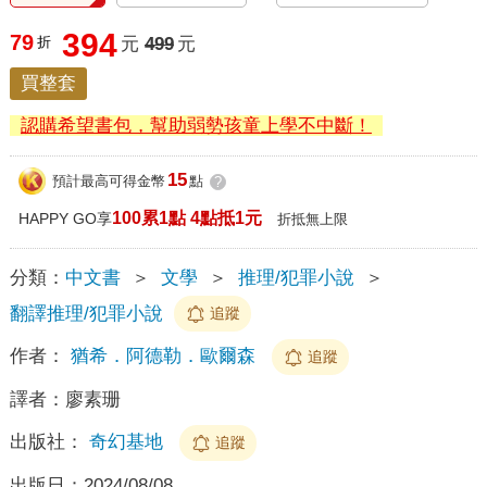
394
79
折
元
499
元
買整套
認購希望書包，幫助弱勢孩童上學不中斷！
15
預計最高可得金幣
點
?
100累1點 4點抵1元
HAPPY GO享
折抵無上限
分類：
中文書
＞
文學
＞
推理/犯罪小說
＞
翻譯推理/犯罪小說
追蹤
作者：
猶希．阿德勒．歐爾森
追蹤
譯者：
廖素珊
出版社：
奇幻基地
追蹤
出版日：
2024/08/08