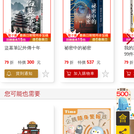
闆也死於爆炸，所以他縱火又會得到什麼？也沒有任何和幫派牽
連的可能性，因為所有的死者後來都被辨認為技師，全都沒有犯
罪紀錄。
老闆的妻子哀慟欲絕。在她的同意下，馬庫斯仔細檢查了修車廠
裡寥寥幾份可用的紀錄。
「妳丈夫或他的家人曾和任何人有過節嗎？」他問，「有沒有無
力支付的債務？敵人？有沒有曾經遭到對手威脅？」
盜墓筆記外傳十年
祕密中的祕密
我的
妻子對每個問題搖頭，她完全一頭霧水。她說她的丈夫是位幹練
99
的技師，可不是做文書工作的料。在那一行又有誰擅長文書呢？
300
537
馬庫斯不得不承認這個事實。這個小生意確實符合上述說法，他
79
折
特價
元
79
折
特價
元
79
折
們沒有僱用會計；任何信件、顧客紀錄或財務報表也都隨著煙霧
貨到通知
加入購物車
消失—如果這些東西曾經存在的話。妻子說，納稅申報期限快到
了，有很多事要做，但修車廠只開了幾個月，所以毫無疑問它沒
有問題。
您可能也需要
幾週後現場清理完畢，他們仍舊毫無頭緒。只有一個明顯卻毫無
意義的疑點，那是個警覺心強的鑑識人員在報告中提到的，和其
餘人的結論相較下顯得很突兀。而馬庫斯是在許多年後，在最近
的一次細讀下才注意到。
會
鑑識人員寫道：入口大門外幾公尺遠處，就在金屬欄杆旁，有個
九公分高的鹽柱。
員