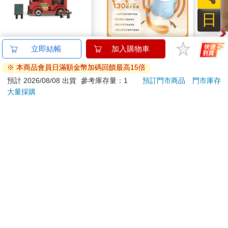
接著是一個本該引起警覺的小備註：那是食鹽，不是道路用鹽。
日
迷你拼拼車-pizza餐車
【Timo】Q版企鵝安全
SN
立即結帳
加入購物車
隨身警報器 130超大分
刻》
※ 本商品會員日滿額金幣加碼回饋最高15倍
貝企鵝警報器 造型隨
207
290
9
折
特價
元
59
折
特價
元
特價
身安全防狼神器
預計 2026/08/08 出貨
參考庫存量：1
預訂門市商品
門市庫存
大量採購
加入購物車
加入購物車
您可能會喜歡