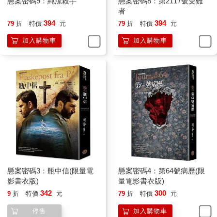
懸案密碼9：純潔殺手
懸案密碼8：第2117號受難
他起抬頭。「嗯，一個女人死在她的六十歲生日，除了這點沒有
者
任何異狀。怎麼了？」
394
394
馬庫斯嚴肅地瞪了他一眼。「我來告訴你怎麼了，這讓我想起我
79
折
特價
元
79
折
特價
元
跟你第一次碰面的時候。」
加入購物車
加入購物車
「真的？真是個不幸的聯想。你說第一次？在什麼時候？」
「一九八八年一月。那時候你是康根大道警察局的巡佐，而我是
凶殺組的警官。」
卡爾稍微挺起身子。「你到底怎麼會記得？一九八八年的時候你
甚至不認識我。」
「我會記得是因為，你和你同僚是第一批趕到爆炸的修車廠的
人，那裡燒著大火。我還記得你照顧一個半昏迷的女人，她的小
孩在爆炸中身亡。」
馬庫斯看著他手下最棒的調查人員眼神呆滯了一會兒，接著拿起
報紙再次細讀。他在泛淚嗎？難以置信。
「瑪嘉．皮特森，」他慢慢說著，「那個瑪嘉．皮特森？」
馬庫斯點頭。「沒錯。兩個星期前，我跟泰耶．蒲羅被叫到她的
懸案密碼3：瓶中信(限量電
懸案密碼4：第64號病歷(限
公寓執行任務。她已經吊死在走廊好幾天了，不用怎麼查，就可
影書衣版)
量電影書衣版)
以確定她的死因是自殺。她身下的地板上有張小男孩的照片，可
342
300
9
折
特價
元
79
折
特價
元
能原本握在手裡，直到死後才掉下來。」他搖搖頭。「客廳桌上
有個發霉的蛋糕，連碰都沒碰，上面用藍色糖霜整齊地寫著『瑪
停售
加入購物車
嘉六十歲，麥克斯三歲』。有點奇怪的是，蛋糕是用兩個十字架