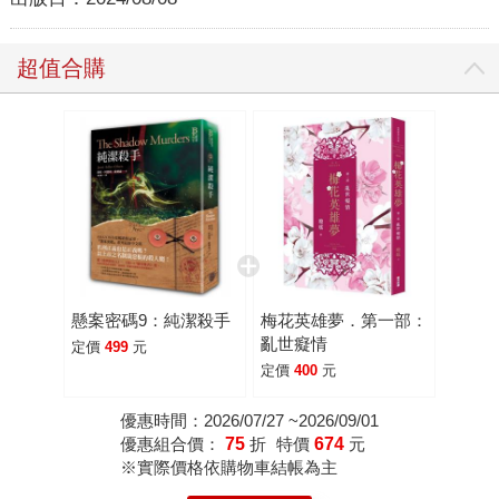
超值合購
懸案密碼9：純潔殺手
梅花英雄夢．第一部：
亂世癡情
定價
499
元
定價
400
元
優惠時間：2026/07/27 ~2026/09/01
優惠組合價：
75
折
特價
674
元
※實際價格依購物車結帳為主