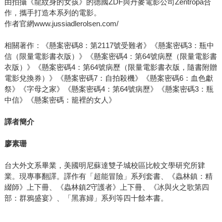
由拍攝《龍紋身的女孩》的德國ZDF與丹麥電影公司Zentropa合
作，攜手打造本系列的電影。
作者官網www.jussiadlerolsen.com/
相關著作：《懸案密碼8：第2117號受難者》《懸案密碼3：瓶中
信（限量電影書衣版）》《懸案密碼4：第64號病歷（限量電影書
衣版）》《懸案密碼4：第64號病歷（限量電影書衣版，隨書附贈
電影兌換券）》《懸案密碼7：自拍殺機》《懸案密碼6：血色獻
祭》《字母之家》《懸案密碼4：第64號病歷》《懸案密碼3：瓶
中信》《懸案密碼：籠裡的女人》
譯者簡介
廖素珊
台大外文系畢業，美國明尼蘇達雙子城校區比較文學研究所肄
業。現專事翻譯。譯作有「超能冒險」系列套書、《蟲林鎮：精
綴師》上下冊、《蟲林鎮2守護者》上下冊、《冰與火之歌第四
部：群鴉盛宴》、「黑寡婦」系列等四十餘本書。