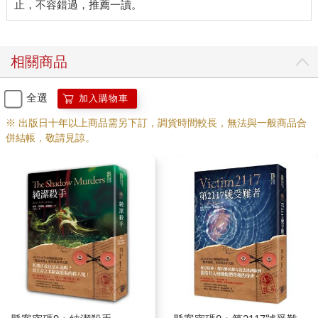
「希望我沒打斷任何重要的事，卡爾。」他苦笑著說。
卡爾似乎疲倦到對他的諷刺毫無反應。
「嗯，那得看你怎麼定義『重要』，馬庫斯，」他打個呵欠，
「我只是在測試從桌邊到我腳丫的距離完不完美。」
相關商品
馬庫斯點點頭。警察總局的地下室正在翻修，逼得他的懸案組同
事得搬離原地，而對於這個國家最漫無秩序的部門，竟搬到這麼
全選
加入購物車
靠近他在南港瓦片半島的新辦公室這點，他可一點也開心不起
來。這裡是哥本哈根警察調查局的最新駐所，而卡爾．莫爾克脾
※ 出版日十年以上商品需另下訂，調貨時間較長，無法與一般商品合
氣暴躁的臭臉，加上蘿思．克努森不斷咆哮的組合，真的會把任
併結帳，敬請見諒。
何人逼瘋。他真希望卡爾小組能盡快被送回警察總局的地牢，尤
其是在這新冠肺炎爆發的可怕的一年，但馬庫斯知道他不會如願
以償。
「看一下這個，卡爾。」他打開檔案夾，指著一張從報紙撕下的
訃聞，「你怎麼想？」
卡爾揉揉眼睛後細讀。
瑪嘉．皮特森
生於一九六○年十一月十一日，死於二○二○年十一月十一日
家人將深深懷念