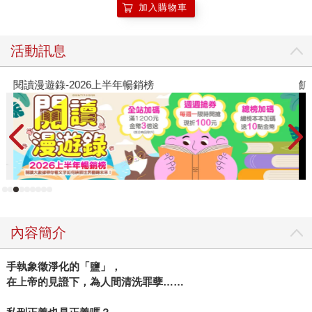
加入購物車
活動訊息
閱讀漫遊錄-2026上半年暢銷榜
飢
內容簡介
手執象徵淨化的「鹽」，
在上帝的見證下，為人間清洗罪孽……