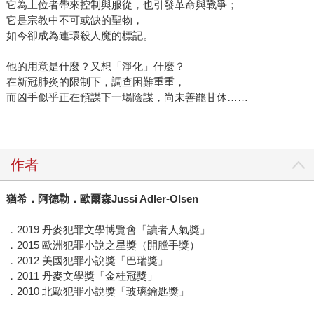
它為上位者帶來控制與服從，也引發革命與戰爭；
它是宗教中不可或缺的聖物，
如今卻成為連環殺人魔的標記。
他的用意是什麼？又想「淨化」什麼？
在新冠肺炎的限制下，調查困難重重，
而凶手似乎正在預謀下一場陰謀，尚未善罷甘休……
作者
猶希．阿德勒．歐爾森Jussi Adler-Olsen
．2019 丹麥犯罪文學博覽會「讀者人氣獎」
．2015 歐洲犯罪小說之星獎（開膛手獎）
．2012 美國犯罪小說獎「巴瑞獎」
．2011 丹麥文學獎「金桂冠獎」
．2010 北歐犯罪小說獎「玻璃鑰匙獎」