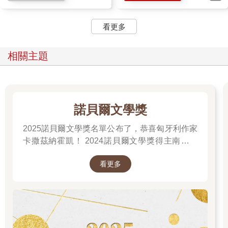
裝飾，而不是小旗子或蠟燭。名字後面各有一個十字架。」
「好吧。」卡爾放下訃聞，往後重重一靠。「聽起來很沮喪。自
看更多
殺，你確定？」
「是的，我確定。她的葬禮在昨天舉行，我參加了。除了我、牧
相關主題
師，和一位年邁女士，小禮拜堂完全是空的，沒有比這更令人沮
喪的事了。我在葬禮後和那女士說話，她是死者的一位表姊，原
來她就是訃聞裡的『家人』。」
卡爾望著他，一臉深思。「你說那麼久以前你也在爆炸現場？我
不記得了。我記得那場雪和寒風，還有很多其他的事，單單不記
諾貝爾文學獎
得你。」
馬庫斯聳聳肩。超過三十年前的事，他沒必要記得。
2025諾貝爾文學獎名單公布了，恭喜匈牙利作家
「熊熊烈火燒得太大，消防隊無法確認爆炸是怎麼發生的。」馬
卡撒茲納霍凱！ 2024諾貝爾文學獎得主南韓女
庫斯說，「但不管怎樣，我們查出修車廠也是間違法的車身噴漆
作家──韓江 新書出版。更多精彩好看的得獎作
廠，所以建築物裡存放很多易燃物，多到事情很容易出錯。還
看更多
品
有，是的，我也在意外發生不久後抵達現場，那是個巧合，因為
我剛好在那一帶出任務。」
卡爾對自己點點頭。「我記得小男孩死了。一看就知道，他嬌小
的身體就躺在路邊，腦袋卻在雪堆裡冒出來。那種景象絕不可能
馬上忘記。我緊緊抓住他母親，才能阻止她衝過去親眼看見自己
的孩子變得多可怕。」他抬頭。「馬庫斯，你為什麼會去參加瑪