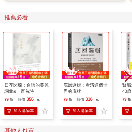
卡爾看起來正絞盡腦汁，卻徒勞無功。
「也許蘿思或阿薩德會記得。」卡爾最後說。
馬庫斯搖搖頭。「我不認為喔，那是在他們到職之前。那哈迪
推薦必看
呢？」
「哈迪現在又在瑞士接受治療，馬庫斯。」
「我知道，但你聽說過一種聰明的發明叫電話吧，卡爾？」
「當然，好，我會打電話給他。」他皺眉，「看來你已經想那個
案子一陣子了，馬庫斯。幫我溫習一下當年在南港發生的案情，
好嗎？」
他點點頭，感到如釋重負。
馬庫斯告訴他，第二聲爆炸響起時，他們正在修車廠附近的公寓
搜索，結果那裡的窗戶猛烈爆破，玻璃碎片四散，深深插入木製
品和家具。好在馬庫斯和同僚當時人在面對後院的臥室，所以安
日花閃爍：台語的美麗
底層邏輯：看清這個世
腎臟
然無恙。儘管如此，這還是讓住在裡面的那個可悲毒蟲完全崩
詞彙&一百首詩
界的底牌
40
潰，他在公寓裡替維斯特布洛的幾名重刑犯藏了武器。毒蟲嚇得
就告
開始語無倫次，說當他還是小男孩，曾經歷過煤氣廠在法爾比的
356
316
79
折
特價
元
79
折
特價
元
79
折
那場爆炸。
加入購物車
加入購物車
馬庫斯躡手躡腳走到廚房，進入從爆破的窗戶吹進的西伯利亞寒
風中，隨即看見漆黑雲朵般的濃濃煙霧，還有幾條街外的屋頂上
熊熊火焰燃燒著，至少有二十五公尺高。
其他人也買
幾分鐘後，馬庫斯和巡佐去到那裡，只見已經有一輛閃著警燈的