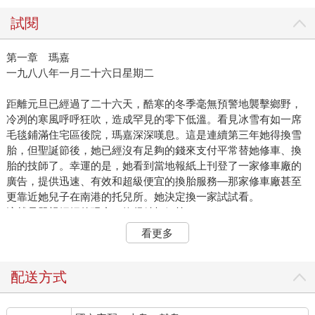
試閱
第一章 瑪嘉
一九八八年一月二十六日星期二
距離元旦已經過了二十六天，酷寒的冬季毫無預警地襲擊鄉野，
冷冽的寒風呼呼狂吹，造成罕見的零下低溫。看見冰雪有如一席
毛毯鋪滿住宅區後院，瑪嘉深深嘆息。這是連續第三年她得換雪
胎，但聖誕節後，她已經沒有足夠的錢來支付平常替她修車、換
胎的技師了。幸運的是，她看到當地報紙上刊登了一家修車廠的
廣告，提供迅速、有效和超級便宜的換胎服務—那家修車廠甚至
更靠近她兒子在南港的托兒所。她決定換一家試試看。
這就是單親媽媽的現實，妳得精打細算。
那家店叫「奧維．懷德修車廠」，也做車身噴漆。老闆渾身散發
看更多
男性魅力，活脫脫就像那種從小就把強壯的手臂埋在汽車引擎裡
長大的男人，看起來值得信任。
瑪嘉鬆了一大口氣，事情會順利的。
配送方式
「我們會檢查全車的狀況。」他邊說邊對兩名技師點頭，他們正
用手電筒照著用千斤頂舉起來的車底。