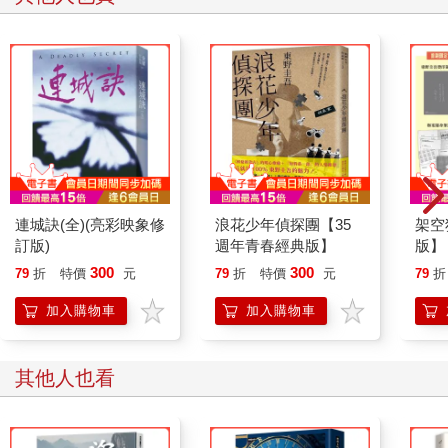
巡邏車擋住入口。就在院子門口，一位年輕同僚的手臂緊緊擁住
一名婦女。眼前混亂至極，燃燒的殘骸和瀝青正在冒煙，更多黑
色煙柱裊裊而上。馬庫斯左邊有個孩子顯然當場死亡，小小的身
軀俯臥著，毫無生氣，臉埋在深雪中。
那時，建築物中央的火焰至少有四十公尺高，空氣中的熱氣幾乎
讓他們招架不住。一輛雪鐵龍Dyane 被爆炸拋得整個翻過來，殘
骸和零件在融冰中散落，而融冰很快就覆蓋大部分的區域。
左邊幾輛展示代售的車則像丟在垃圾場的廢棄車般被壓得扁扁
的。
一輛廂型車在前面不遠處被碎石堆壓扁，從它後面露出一雙燒焦
連城訣(全)(亮彩映象修
浪花少年偵探團【35
架空
的裸腿。這顯然是建築裡曾有過生命的唯一跡象。
訂版)
週年青春經典版】
版】
幾小時後，消防隊才將火勢控制住，但馬庫斯留在現場，亦步亦
40
300
300
79
折
特價
元
79
折
特價
元
79
折
趨地跟隨同僚和消防隊，看他們有什麼發現。
與蝙
在午夜之前，他們在建築物內部深處發現另外四具屍體，屍體徹
作！
加入購物車
加入購物車
底燒焦，幾乎無法辨識性別。儘管四個人頭部都有類似的鈍傷，
但他們無法立即確定那是強烈爆炸造成的，還是修車廠裡架上的
金屬器材被爆炸拋射後導致的。
其他人也看
雖然他們極有可能是在處理一場意外，馬庫斯仍在之後的幾天內
按照慣例，調查某些人也許會有行凶動機。他們排除了保險詐欺
的嫌疑，因為儘管法規嚴格，修車廠卻沒有投保；最重要的是老