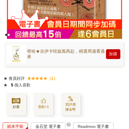
呀哈★吉伊卡哇旋風再起，精選周邊看過
加購
來
★
會員好評
★★★★★（1）
★
5
個人喜歡
寫評價
好書
喜歡+1
賺金幣
?
紙本平裝
金石堂 電子書
Readmoo 電子書