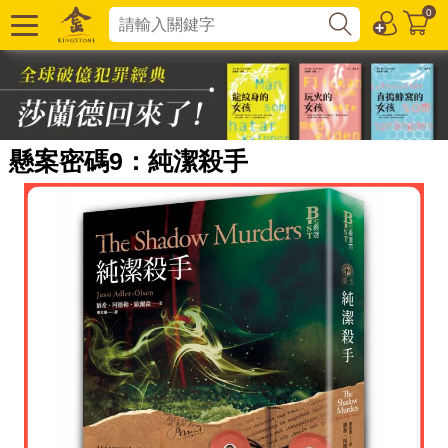
0
懸案密碼9：純潔殺手