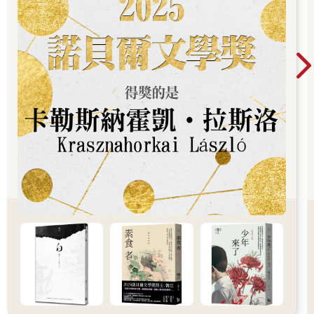
嘉的葬禮？」
「為什麼？」他嘆口氣，「我從以前就放不下那個案子，甚至當
年我就覺得事有蹊蹺。」他輕敲桌上的檔案夾，「現在我有幾天
時間能好好重讀和思索案情。」
「你的結論是什麼？爆炸不是意外？」
「我想我從來不真的相信那是場意外吧，不過鑑識報告的第二頁
上有句話，是我當年沒注意到的。也許那個三十多年前的我，當
下沒有太多理由要注意那句話。」
他將那頁從檔案中抽出，推向卡爾。「我用螢光筆畫了那句
話。」
卡爾．莫爾克傾身向前。他讀了讀用黃色螢光筆畫出的句子幾
次，接著抬頭看馬庫斯，他臉上的表情讓他的眼珠顏色變得更深
沉。
「鹽？」他說了這個字，又重複好幾次。
馬庫斯點點頭。「我看得出來，你和我有一樣的懷疑。」
「關於鹽的案子，對。但那是什麼時候的案子？給我一點提
示。」
「我沒辦法確切知道是你經手過的哪個案子，但有另一件也牽扯
到鹽，對吧？」
「是的，好像是有這麼一個案子。」