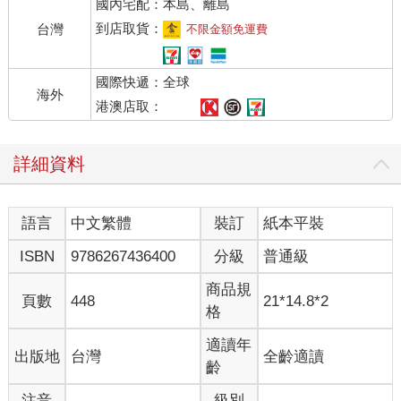
國內宅配：本島、離島
「幾小時就能換好。我們有點忙，妳應該看得出來。」
不到四十五分鐘，她接到電話。當時她正在工作。
到店取貨：
台灣
不限金額免運費
又快，服務又好。當她聽到修車廠男人的聲音時想著，但她的微
笑馬上消失。
國際快遞：全球
「這可能會很複雜，」他說，「我們發現妳夏季輪胎的後輪磨損
海外
不均，所以猜想懸吊系統可能有問題。但真正的問題是妳的後軸
港澳店取：
殼，或後軸，有些人這樣叫它。這樣的話情況就整個不一樣
了。」
詳細資料
瑪嘉握緊話筒。「後軸？所以你能把它焊接好吧，對不對？」
他的聲音聽起來很嚴肅。「我們會再看看，但妳最好不要抱太大
希望，因為它侵蝕得很厲害，可能需要整個換掉。」
語言
中文繁體
裝訂
紙本平裝
瑪嘉深吸口氣，她甚至不敢想會有多貴。
「等我去托兒所接我兒子後，會過去一趟。」她注意到她放在桌
ISBN
9786267436400
分級
普通級
上的手開始顫抖。她要拿什麼錢來付？沒有車，她又該怎麼
辦……
商品規
頁數
448
21*14.8*2
「妳說妳會過來一趟是嗎？行，我們五點關門。」他冷淡地回
格
答。
幫小孩穿脫雪衣很費時，所以等瑪嘉終於用嬰兒車推著麥克斯抵
適讀年
出版地
台灣
全齡適讀
達修車廠，已經五點過後不久了。她非常緊張，當她看見巷尾的
齡
鐵門還是開的，和她那輛在門口停得稍微突出的車頭時，不由得
注音
級別
鬆一大口氣。雪積到了車輪鋁圈。