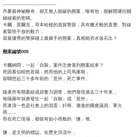
-----------------------------------
丹麥最神祕離奇、卻又無人能破的懸案，唯有他，能解開通往關
鍵線索的密碼。
卡爾．莫爾克，哥本哈根的資探警探，具有獵犬般的直覺、對線
索緊咬不放的毅力，
當最優秀的警探碰上最棘手的懸案，真相能否水落石出？
懸案編號009
卡爾納悶，一起「自殺」案件怎會落到懸案組來？
死因看似昭然若揭，然而他的上司馬庫斯，
卻聯想起三十多年前的「意外」死亡事件。
隨著所有懸案組成員奮力調查，他們發現過去三十年來，
每隔兩年就會發生一起「自殺」或「意外」，
死者清一色是社會上的混蛋：奸商、激進的國會議員、軍火
商……
而在死亡現場，都留有如小塔般的「鹽」堆。
鹽，是文明的標誌。在歷史洪流中，