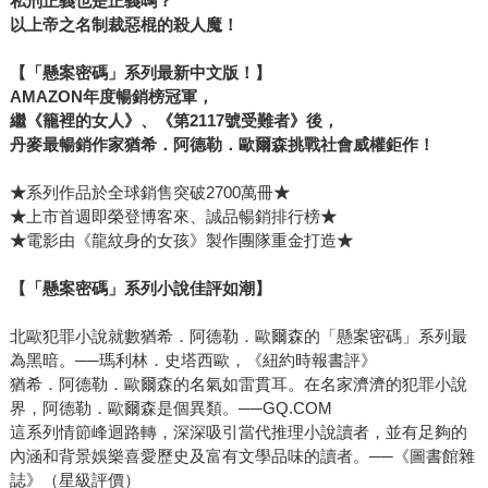
私刑正義也是正義嗎？
以上帝之名制裁惡棍的殺人魔！
【「懸案密碼」系列最新中文版！】
AMAZON
年度暢銷榜冠軍，
繼《籠裡的女人》、《第2117號受難者》後，
丹麥最暢銷作家猶希．阿德勒．歐爾森挑戰社會威權鉅作！
★
系列作品於全球銷售突破2700萬冊
★
★
上市首週即榮登博客來、誠品暢銷排行榜
★
★
電影由《龍紋身的女孩》製作團隊重金打造
★
【「懸案密碼」系列小說佳評如潮】
北歐犯罪小說就數猶希．阿德勒．歐爾森的「懸案密碼」系列最
為黑暗。──瑪利林．史塔西歐，《紐約時報書評》
猶希．阿德勒．歐爾森的名氣如雷貫耳。在名家濟濟的犯罪小說
界，阿德勒．歐爾森是個異類。──GQ.COM
這系列情節峰迴路轉，深深吸引當代推理小說讀者，並有足夠的
內涵和背景娛樂喜愛歷史及富有文學品味的讀者。──《圖書館雜
誌》（星級評價）