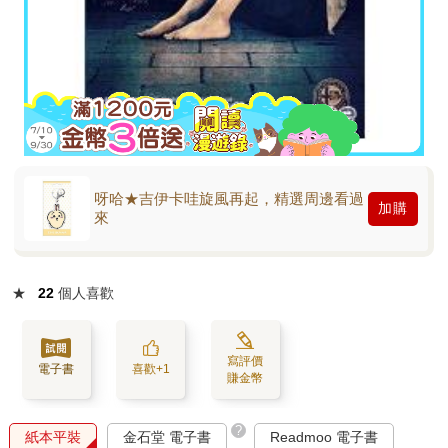
呀哈★吉伊卡哇旋風再起，精選周邊看過
加購
來
★
22
個人喜歡
寫評價
電子書
喜歡+1
賺金幣
?
紙本平裝
金石堂 電子書
Readmoo 電子書