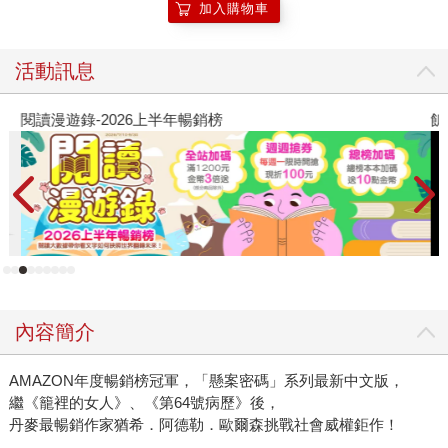
加入購物車
活動訊息
閱讀漫遊錄-2026上半年暢銷榜
飢
內容簡介
AMAZON年度暢銷榜冠軍，「懸案密碼」系列最新中文版，
繼《籠裡的女人》、《第64號病歷》後，
丹麥最暢銷作家猶希．阿德勒．歐爾森挑戰社會威權鉅作！