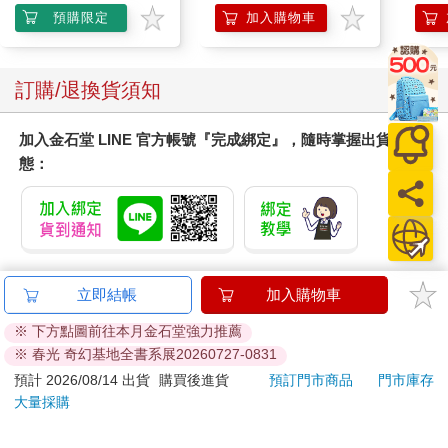
2210
預購限定
加入購物車
訂購/退換貨須知
加入金石堂 LINE 官方帳號『完成綁定』，隨時掌握出貨動
態：
提醒您！！
立即結帳
加入購物車
金石堂及銀行均不會請您操作ATM! 如接獲電話要求您前往
※ 下方點圖前往本月金石堂強力推薦
ATM提款機，請不要聽從指示，以免受騙上當！
※ 春光 奇幻基地全書系展20260727-0831
退換貨須知：
預計 2026/08/14 出貨
購買後進貨
預訂門市商品
門市庫存
**提醒您，鑑賞期不等於試用期，退回商品須為全新狀態**
大量採購
依據「消費者保護法」第19條及行政院消費者保護處公告之