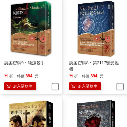
懸案密碼9：純潔殺手
懸案密碼8：第2117號受難
者
394
394
79
折
特價
元
79
折
特價
元
加入購物車
加入購物車