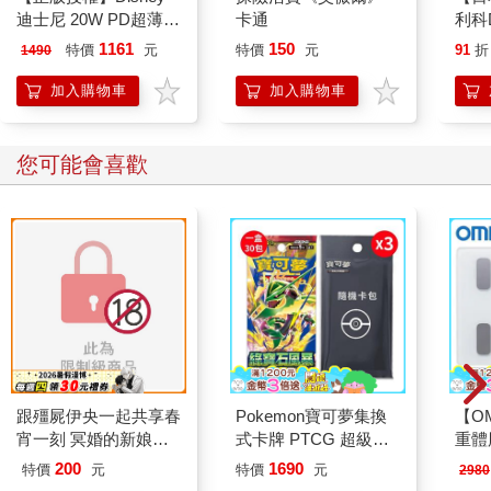
迪士尼 20W PD超薄磁
卡通
利科
吸無線快充行動電源
四合
1161
150
特價
元
特價
元
91
折
1490
5000mAh
瑚灰(
加入購物車
加入購物車
您可能會喜歡
跟殭屍伊央一起共享春
Pokemon寶可夢集換
【O
宵一刻 冥婚的新娘番
式卡牌 PTCG 超級進
重體
外篇
化 擴充包 綠寶石風暴
212
200
1690
特價
元
特價
元
2980
（+隨機彈3包）
電動