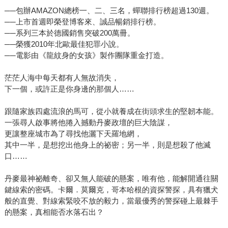
──包辦AMAZON總榜一、二、三名，蟬聯排行榜超過130週。
──上市首週即榮登博客來、誠品暢銷排行榜。
──系列三本於德國銷售突破200萬冊。
──榮獲2010年北歐最佳犯罪小說。
──電影由《龍紋身的女孩》製作團隊重金打造。
茫茫人海中每天都有人無故消失，
下一個，或許正是你身邊的那個人……
跟隨家族四處流浪的馬可，從小就養成在街頭求生的堅韌本能。
一張尋人啟事將他捲入撼動丹麥政壇的巨大陰謀，
更讓整座城市為了尋找他灑下天羅地網，
其中一半，是想挖出他身上的祕密；另一半，則是想殺了他滅
口……
丹麥最神祕離奇、卻又無人能破的懸案，唯有他，能解開通往關
鍵線索的密碼。卡爾．莫爾克，哥本哈根的資探警探，具有獵犬
般的直覺、對線索緊咬不放的毅力，當最優秀的警探碰上最棘手
的懸案，真相能否水落石出？