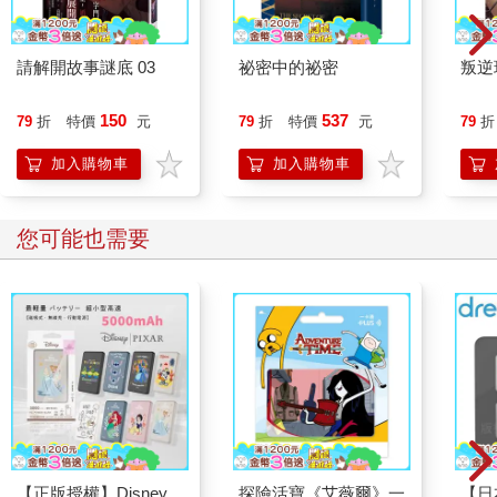
請解開故事謎底 03
祕密中的祕密
叛逆
150
537
79
折
特價
元
79
折
特價
元
79
折
加入購物車
加入購物車
您可能也需要
【正版授權】Disney
探險活寶《艾薇爾》一
【日