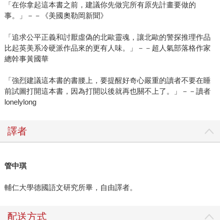
「在你拿起這本書之前，建議你先做完所有原先計畫要做的
事。」－－《美國奧勒岡新聞》
「追求公平正義和討厭虛偽的北歐靈魂，讓北歐的警探推理作品
比起英美系冷硬派作品來的更有人味。」－－超人氣部落格作家
總幹事黃國華
「強烈建議這本書的書腰上，要提醒好奇心嚴重的讀者不要在睡
前試圖打開這本書，因為打開以後就再也關不上了。」－－讀者
lonelylong
譯者
管中琪
輔仁大學德國語文研究所畢，自由譯者。
配送方式