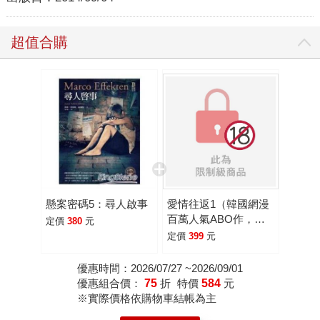
超值合購
懸案密碼5：尋人啟事
愛情往返1（韓國網漫
百萬人氣ABO作，無
定價
380
元
聖光火辣開車！）
定價
399
元
優惠時間：2026/07/27 ~2026/09/01
優惠組合價：
75
折
特價
584
元
※實際價格依購物車結帳為主