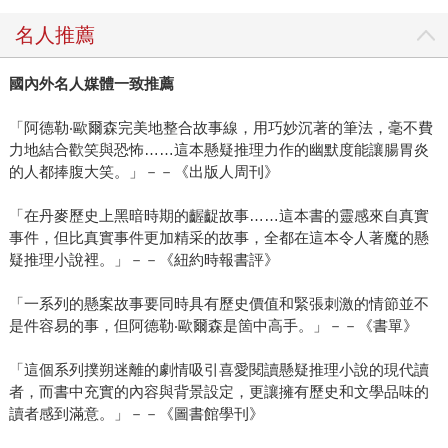
名人推薦
國內外名人媒體一致推薦
「阿德勒‧歐爾森完美地整合故事線，用巧妙沉著的筆法，毫不費
力地結合歡笑與恐怖……這本懸疑推理力作的幽默度能讓腸胃炎
的人都捧腹大笑。」－－《出版人周刊》
「在丹麥歷史上黑暗時期的齷齪故事……這本書的靈感來自真實
事件，但比真實事件更加精采的故事，全都在這本令人著魔的懸
疑推理小說裡。」－－《紐約時報書評》
「一系列的懸案故事要同時具有歷史價值和緊張刺激的情節並不
是件容易的事，但阿德勒‧歐爾森是箇中高手。」－－《書單》
「這個系列撲朔迷離的劇情吸引喜愛閱讀懸疑推理小說的現代讀
者，而書中充實的內容與背景設定，更讓擁有歷史和文學品味的
讀者感到滿意。」－－《圖書館學刊》