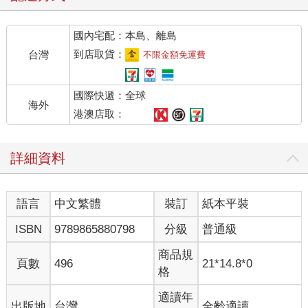
國內宅配：本島、離島
到店取貨：
台灣
不限金額免運費
國際快遞：全球
海外
港澳店取：
詳細資料
語言
中文繁體
裝訂
紙本平裝
ISBN
9789865880798
分級
普通級
商品規
頁數
496
21*14.8*0
格
適讀年
出版地
台灣
全齡適讀