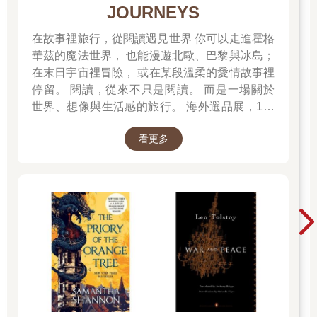
JOURNEYS
在故事裡旅行，從閱讀遇見世界 你可以走進霍格
華茲的魔法世界， 也能漫遊北歐、巴黎與冰島；
在末日宇宙裡冒險， 或在某段溫柔的愛情故事裡
停留。 閱讀，從來不只是閱讀。 而是一場關於
世界、想像與生活感的旅行。 海外選品展，1折
起 限量空運商品，先搶先贏 週週商品更新
看更多