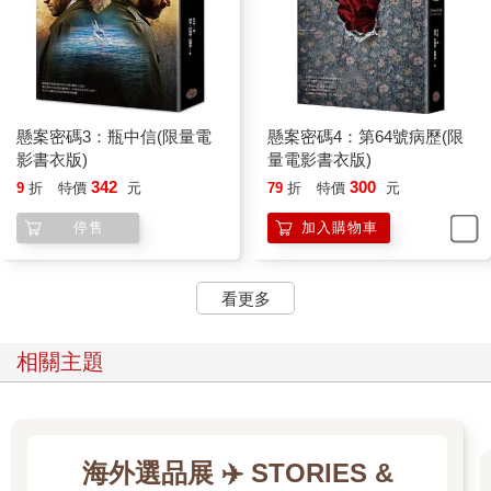
懸案密碼3：瓶中信(限量電
懸案密碼4：第64號病歷(限
影書衣版)
量電影書衣版)
342
300
9
折
特價
元
79
折
特價
元
停售
加入購物車
看更多
相關主題
海外選品展 ✈️ STORIES &