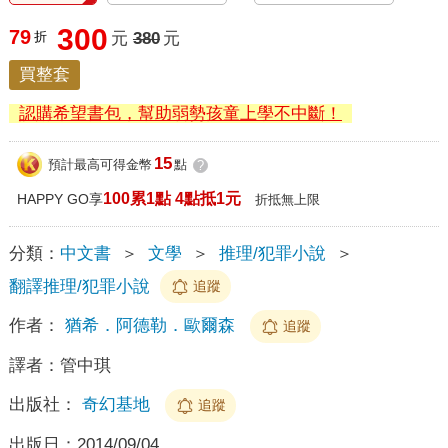
300
79
折
元
380
元
買整套
認購希望書包，幫助弱勢孩童上學不中斷！
15
預計最高可得金幣
點
?
100累1點 4點抵1元
HAPPY GO享
折抵無上限
分類：
中文書
＞
文學
＞
推理/犯罪小說
＞
翻譯推理/犯罪小說
追蹤
作者：
猶希．阿德勒．歐爾森
追蹤
譯者：
管中琪
出版社：
奇幻基地
追蹤
出版日：
2014/09/04