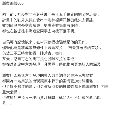
懸案編號005
兩年前，丹麥對非洲聚落展開每年五千萬克朗的金援計畫，
計畫中的駐外人員在發出一則神祕簡訊後從此失去音訊。
收到簡訊的外交官威廉．史塔克察覺事有蹊蹺，
卻也在被派往非洲追查同事去向後下落不明。
自馬可有記憶以來，在街頭偷拐搶騙就是他的工作。
儘管他總是將成果無條件上繳給左拉──吉普賽家族的首領，
仍然三不五時會換得一陣斥責、毒打。
某天，忍無可忍的馬可決心脫離左拉的掌控，
卻在逃跑途中意外發現一具男屍，將他推向更為駭人的深淵。
懸案組因為無意間發現的尋人啟事調查起史塔克失蹤案，
卻因為一名男孩的出現讓原本棘手的案情更加錯綜複雜，
但卡爾不知道的是，那男孩所引發的蝴蝶效應不僅讓懸案組面臨
重大危機，
也使得他被捲入一場由貪汙舞弊、醜惡人性所組成的政治風
暴……