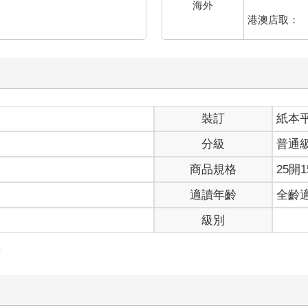
海外
港澳店取：
裝訂
紙本
分級
普通
商品規格
25開1
適讀年齡
全齡
級別
事