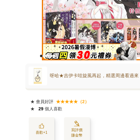
呀哈★吉伊卡哇旋風再起，精選周邊看過來
★
會員好評
★★★★★（2）
★
29
個人喜歡
寫評價
喜歡+1
賺金幣