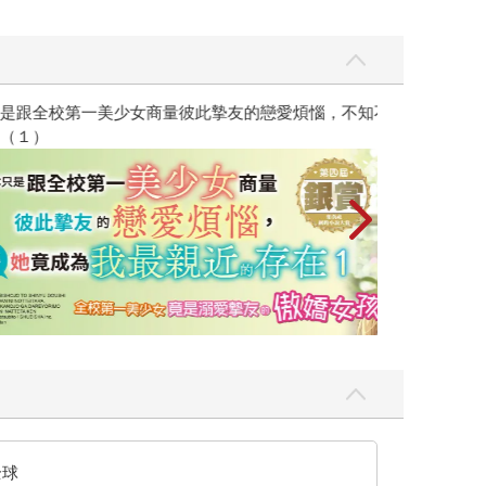
彼此摯友的戀愛煩惱，不知不覺間她竟成為我最親近
台灣角川2026
全球