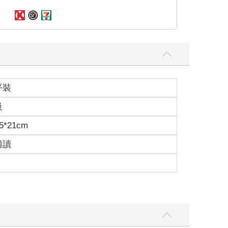
平裝
級
5*21cm
適讀