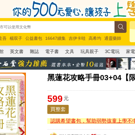
圭吾
楊双子
公益書包
16647續集
吉伊卡哇
高希均
通靈藥師
路邊攤新作
馬斯克
玩具總動員5
超慢跑
館
英文書
雜誌
電子書
文具
玩具親子
3C電玩
家
黑蓮花攻略手冊03+04【
599
元
買整套
認購希望書包，幫助弱勢孩童上學不