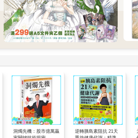
洞燭先機：股市億萬贏
逆轉胰島素阻抗 21天
家關鍵技術揭密
重啟健康代謝：精準控