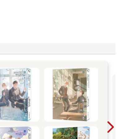
【
這
作
動
化
化！