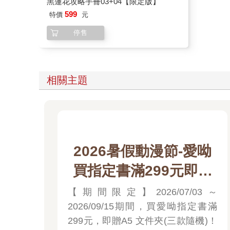
黑蓮花攻略手冊03+04【限定版】
599
特價
元
停售
相關主題
2026暑假動漫節-愛呦
買指定書滿299元即贈
A5 文件夾(三款隨機)
【期間限定】2026/07/03～
2026/09/15期間，買愛呦指定書滿
299元，即贈A5 文件夾(三款隨機)！