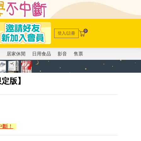
0
登入/註冊
電
居家休閒
日用食品
影音
售票
限定版】
中斷！