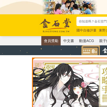
國中自修評量
東野
唯紅花綻放
奧德賽
會員獎勵
中文書
動漫ACG
親子