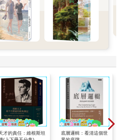
劇原
畫看
天才的責任：維根斯坦
底層邏輯：看清這個世
剛剛好
傳(上下冊不分售)
界的底牌
相絆，