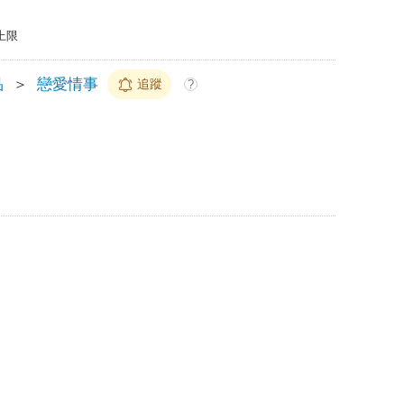
上限
品
＞
戀愛情事
追蹤
?