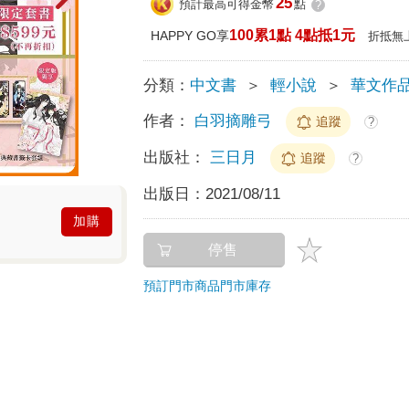
25
預計最高可得金幣
點
?
100累1點 4點抵1元
HAPPY GO享
折抵無
分類：
中文書
＞
輕小說
＞
華文作
作者：
白羽摘雕弓
追蹤
?
出版社：
三日月
追蹤
?
出版日：
2021/08/11
加購
停售
預訂門市商品
門市庫存