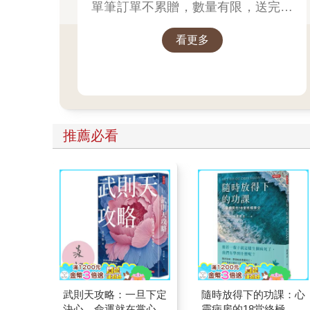
單筆訂單不累贈，數量有限，送完為
止！
看更多
推薦必看
武則天攻略：一旦下定
隨時放得下的功課：心
決心，命運就在掌心！
靈病房的18堂終極學