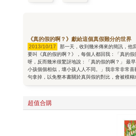
《真的假的啊？》獻給這個真假難分的世界
2013/10/17
那一天，收到幾米傳來的簡訊，他寫：「新書書名叫：真的假的啊，好嗎？」我一愣，脫口說：「真的假的啊？」 那一天，我跟每個同事說幾米新書
要叫《真的假的啊？》，每個人都回我：「真的假
呀，反而幾米很驚訝地說：「真的假的啊？」 最
小孩個個相似，壞小孩人人不同。」我非常非常喜
句拿掉，以免整本書關於真與假的對比，會被模糊
由此也可以看到幾米作品的某些精神，被公認為好
乖的、好的、有禮貌的。但有多少人會去反省這種
對如此工廠標準化一貫作業價值觀的反思，重點不
超值合購
總在可愛有趣之外，想要多帶一點什麼給大家。可