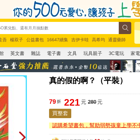
圭吾
楊双子
公益書包
16647續集
吉伊卡哇
高希均
通靈藥師
路邊攤新作
馬斯克
玩具總動員5
超慢跑
館
英文書
雜誌
電子書
文具
玩具親子
3C電玩
家
真的假的啊？（平裝）
221
79
折
元
280
元
買整套
認購希望書包，幫助弱勢孩童上學不