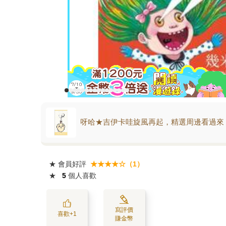
呀哈★吉伊卡哇旋風再起，精選周邊看過來
★
會員好評
★★★★☆（1）
★
5
個人喜歡
寫評價
喜歡+1
賺金幣