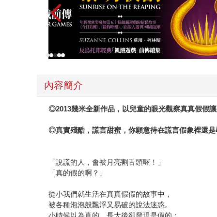
內容簡介
◎2013幾米全新作品，以兒童的眼光觀察真真假假
◎真實殘酷，謊言甜蜜，你願意待在謊言假象裡還是
「說謊的人，會被月亮割舌頭喔！」
「真的假的啊？」
從小我們就生活在真真假假的故事中，
被各種泡泡般飄浮又易破的說法迷惑。
小時候以為真的，長大後卻發現是假的；