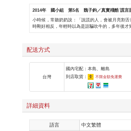
2014年
國小組
第5名
魏子鈞／真實殘酷˙謊言
小時候，常聽奶奶說：「說謊的人，會被月亮割舌
時剛好相反，年輕時以為是誆騙吹牛的，多年後才
配送方式
國內宅配：本島、離島
到店取貨：
台灣
不限金額免運費
詳細資料
語言
中文繁體