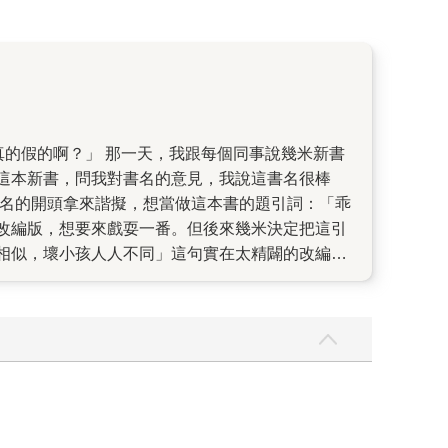
這本新書，問我對書名的意見，我說這書名很棒
著名的開頭拿來諧擬，想當做這本書的題引詞：「乖
改編版，想要來戲耍一番。但後來幾米決定把這引
相似，壞小孩人人不同」這句實在太精闢的改編。
型壓模一番，變成符合特定模子的樣貌才會被說是
》用討喜可愛的畫面，卻很清楚地和讀者分享幾米
 很多讀者都希望幾米創作可愛有趣的故事，而幾米
活繼續可愛有趣下去。