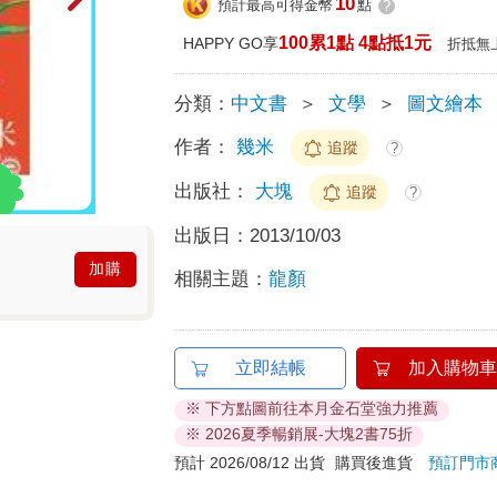
10
預計最高可得金幣
點
?
100累1點 4點抵1元
HAPPY GO享
折抵無
分類：
中文書
＞
文學
＞
圖文繪本
作者：
幾米
追蹤
?
出版社：
大塊
追蹤
?
出版日：
2013/10/03
加購
相關主題：
龍顏
立即結帳
加入購物車
※ 下方點圖前往本月金石堂強力推薦
※ 2026夏季暢銷展-大塊2書75折
預計 2026/08/12 出貨
購買後進貨
預訂門市