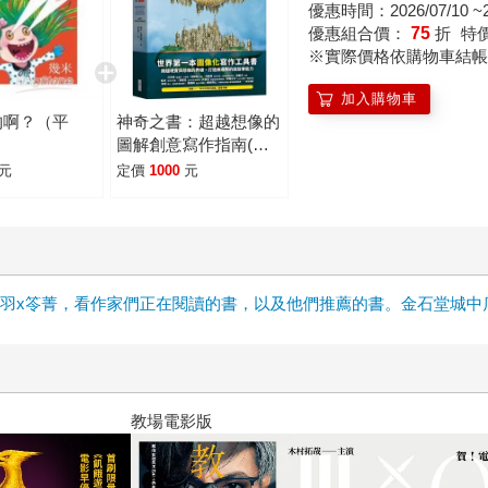
優惠時間：2026/07/10 ~20
優惠組合價：
75
折
特
※實際價格依購物車結帳
加入購物車
的啊？（平
神奇之書：超越想像的
圖解創意寫作指南(絕
世擴充版)
元
定價
1000
元
雲x晨羽x笭菁，看作家們正在閱讀的書，以及他們推薦的書。金石堂城
十字殺手【艾迪．弗林系列 前傳