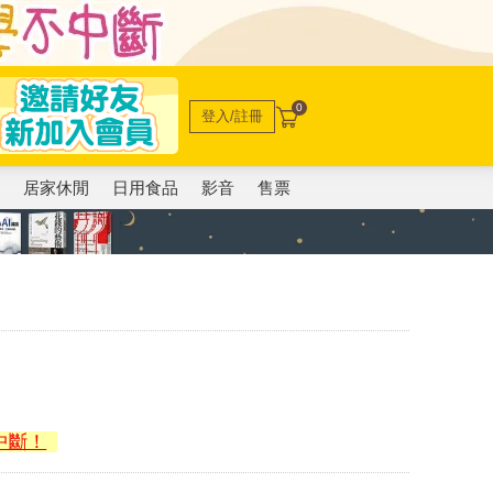
0
登入/註冊
電
居家休閒
日用食品
影音
售票
中斷！