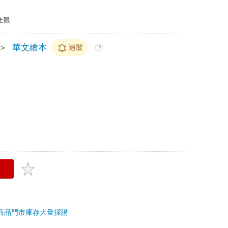
上限
＞
華文繪本
追蹤
?
商品
門市庫存
大量採購