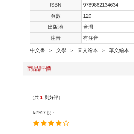
ISBN
9789862134634
頁數
120
出版地
台灣
注音
有注音
中文書
＞
文學
＞
圖文繪本
＞
華文繪本
商品評價
（共
1
則好評）
la*917 說：