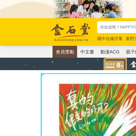
國中自修評量
東野
唯紅花綻放
奧德賽
會員獎勵
中文書
動漫ACG
親子