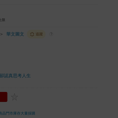
上限
＞
華文圖文
追蹤
?
卻認真思考人生
商品
門市庫存
大量採購