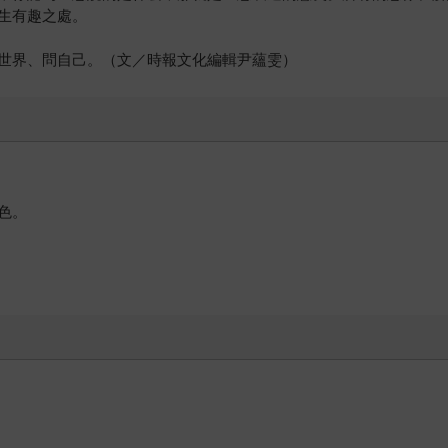
生有趣之處。
世界、問自己。（文／時報文化編輯尹蘊雯）
色。