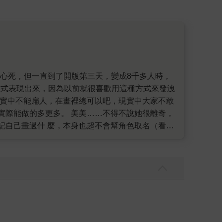
方式表現出來，因為以前就很喜歡用這種方式來發洩
現實中不能扁人，在畫裡總可以吧，現實中大家不敢
實際能做的多更多。 美美……不得不說她很離奇，
記自己畫過什 麼，本身也超不會幫角色取名（看到
名「美 美」……因此有了第一個神回覆出現「美美
蟻般大小，也會立刻被秒認出，甚至現在很不合理的
心的罵她三八機。噢～對！「三八機」一直是我很喜
有一小部分的成就是靠美美……只有一小部分（很不
漂亮的衣服為什麼只有瘦子可以穿？雖然現代社會
為女神，其實是件高興的事，因為這樣讓很多沒自