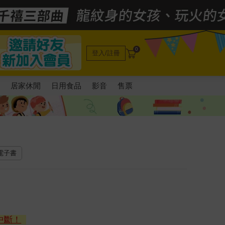
0
登入/註冊
電
居家休閒
日用食品
影音
售票
 電子書
中斷！