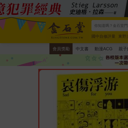
國中自修評量
東野
唯紅花綻放
奧德賽
會員獎勵
中文書
動漫ACG
親子