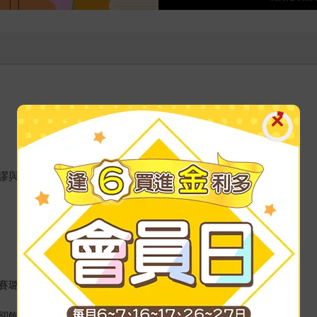
謬與無奈。
賽璐璐材質印製，
卻飽含豐富的情感。