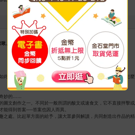
掰啾啾、翻白眼吧！溫蒂妮小姐
如此赤裸地說出這麼現實的一面，有重重被賞了一巴掌的感覺。怎麼辦
奇妙的……
的圖文創作之一。不同於一般所謂的酸文或速食文，它不直接抨擊或
才能得到答案──答案也因人而異。
趣之處。比起單方面的給予，讓大眾參與解讀，共同創造出作品的精