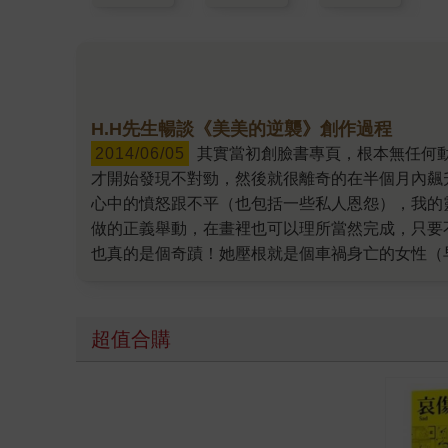
H.H先生暢談《美美的逆襲》創作過程
2014/06/05
其實當初創臉書專頁，根本無任何動機，純粹是為了跟好友分享，看到有300個好友加入時，真的開心死，但一直到了開版第三天，變成8千多人時，
才開始發現不對勁，然後就很離奇的在半個月內飆
心中的憤怒跟不平（也包括一些私人恩怨），我的
做的正義舉動，在畫裡也可以理所當然完成，只要
也真的是個奇蹟！她壓根就是個車禍身亡的女性（
很多人可以幫自己的一些物品取名，真心很佩服）
不是車禍掛了嗎？」 從此她成為票房保證，粉絲
被稱為女神，與 時尚接軌。說真的，到現在我都
超值合購
歡拿來罵朋友的詞，聽說在長輩界裡是一句非常粗
甘願），但其實主要還是想藉由美美來讓大家知道
表現出來的現實是這樣，但我可以用美美這角色去
信的女孩，也可以找到那一點點的自信心，縱然美