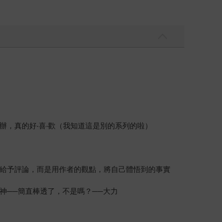
，真的好‧喜‧歡（我知道這是別的系列的啦）
給予評論，而是用作者的觀點，將自己體悟到的事實
神──簡直棒透了，不是嗎？──大力