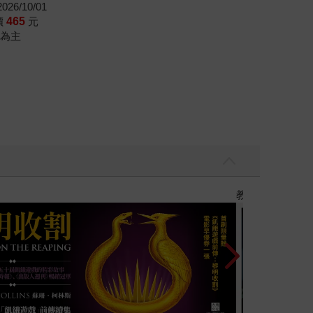
26/10/01
價
465
元
為主
】
世界上最透明的