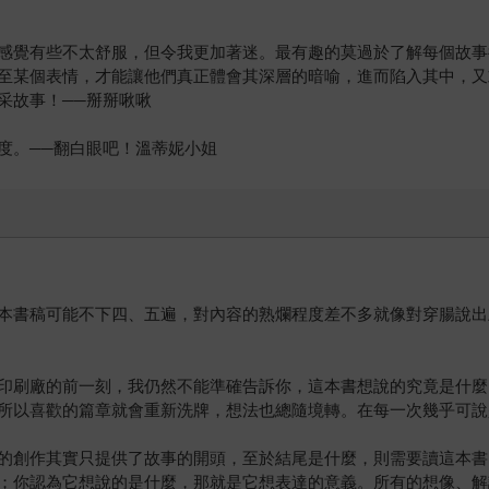
感覺有些不太舒服，但令我更加著迷。最有趣的莫過於了解每個故事
至某個表情，才能讓他們真正體會其深層的暗喻，進而陷入其中，又
采故事！──掰掰啾啾
度。──翻白眼吧！溫蒂妮小姐
本書稿可能不下四、五遍，對內容的熟爛程度差不多就像對穿腸說出
印刷廠的前一刻，我仍然不能準確告訴你，這本書想說的究竟是什麼
所以喜歡的篇章就會重新洗牌，想法也總隨境轉。在每一次幾乎可說
的創作其實只提供了故事的開頭，至於結尾是什麼，則需要讀這本書
；你認為它想說的是什麼，那就是它想表達的意義。所有的想像、解