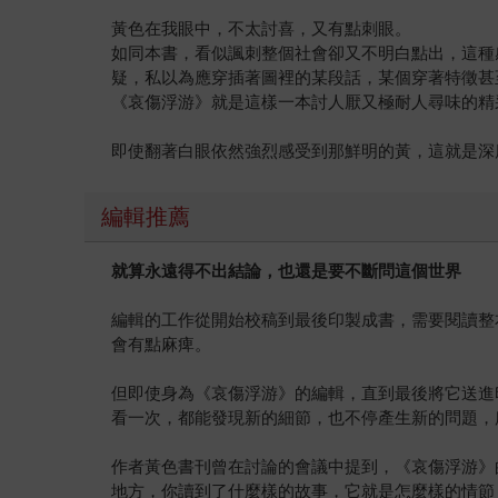
黃色在我眼中，不太討喜，又有點刺眼。
如同本書，看似諷刺整個社會卻又不明白點出，這種
疑，私以為應穿插著圖裡的某段話，某個穿著特徵甚
《哀傷浮游》就是這樣一本討人厭又極耐人尋味的精
即使翻著白眼依然強烈感受到那鮮明的黃，這就是深
編輯推薦
就算永遠得不出結論，也還是要不斷問這個世界
編輯的工作從開始校稿到最後印製成書，需要閱讀整
會有點麻痺。
但即使身為《哀傷浮游》的編輯，直到最後將它送進
看一次，都能發現新的細節，也不停產生新的問題，
作者黃色書刊曾在討論的會議中提到，《哀傷浮游》
地方，你讀到了什麼樣的故事，它就是怎麼樣的情節