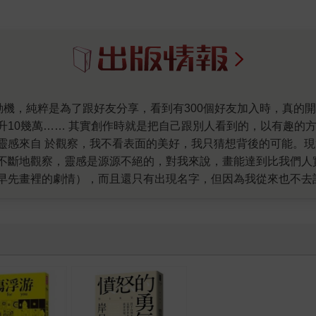
升10幾萬…… 其實創作時就是把自己跟別人看到的，以有趣的
靈感來自 於觀察，我不看表面的美好，我只猜想背後的可能。
不斷地觀察，靈感是源源不絕的，對我來說，畫能達到比我們人
早先畫裡的劇情），而且還只有出現名字，但因為我從來也不去
，誰知道下一篇就畫了一個倒霉的胖妹，然後有點懶惰的幫她取
們沒她不看，沒人可以取代她（我嘗試過），就算把她畫得如螞
還在為此震撼中，為了她，我這大男人要去研究時尚，有時是真
俗的罵人用詞，但我就覺得很好笑。 好啦不得不說，H.H先生
，自信並不一定要來自外表，美麗的妝為什麼只有美女可以畫？
幫大家實現各種想做的事，就像美美也能進入時尚圈，也能被稱
美還是一個離奇的角色無誤。