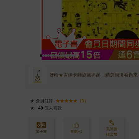
呀哈★吉伊卡哇旋風再起，精選周邊看過來
★
會員好評
★★★★★（3）
★
49
個人喜歡
寫評價
電子書
喜歡+1
賺金幣