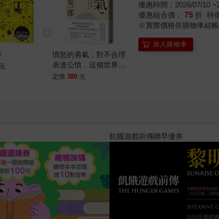
優惠時間：2026/07/10 ~20
優惠組合價：
75
折
特
※實際價格依購物車結帳
加入購物車
游
憤怒的勇氣：對不合理
表達公憤﹐這個世界與
元
你的人生就會改變。
定價
380
元
十字殺手【艾迪．弗林系列 前傳