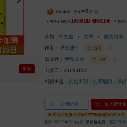
5
預計最高可得金幣
點
?
100累1點 4點抵1元
HAPPY GO享
折抵無
分類：
中文書
＞
文學
＞
圖文繪本
作者：
黃色書刊
追蹤
?
出版社：
時報文化
追蹤
?
加購
出版日：
2014/01/07
相關主題：
黃色書刊｜笑著翻開，最後
立即結帳
加入購物車
※ 本商品會員日滿額金幣加碼回饋最高15倍
預計 2026/08/11 出貨
購買後進貨
預訂門市