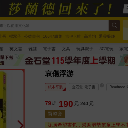
圭吾
楊双子
公益書包
16647續集
吉伊卡哇
高希均
通靈藥師
路邊攤新作
馬斯克
玩具總動員5
超慢跑
館
英文書
雜誌
電子書
文具
玩具親子
3C電玩
家
哀傷浮游
?
紙本平裝
金石堂 電子書
Readmoo
190
79
折
元
240
元
買整套
認購希望書包，幫助弱勢孩童上學不