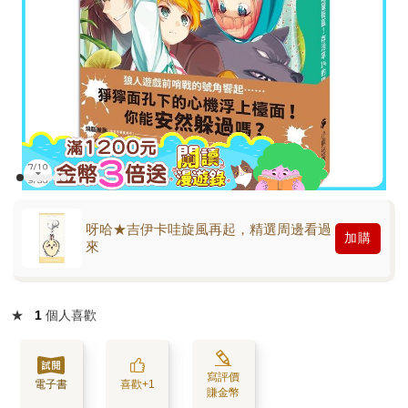
呀哈★吉伊卡哇旋風再起，精選周邊看過
加購
來
★
1
個人喜歡
寫評價
電子書
喜歡+1
賺金幣