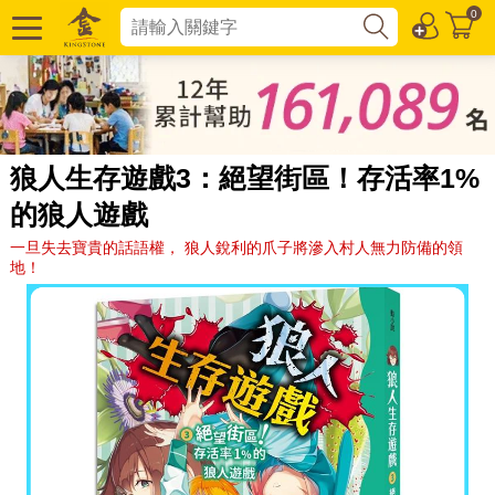
0
狼人生存遊戲3：絕望街區！存活率1%
的狼人遊戲
一旦失去寶貴的話語權， 狼人銳利的爪子將滲入村人無力防備的領
地！