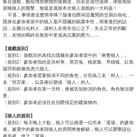
集合遊戲，貌似增加整體的複雜度，但若是成功達陣，便能免除
當晚狼人的襲擊，無疑是逃脫本次狼人遊戲的一大利器！
不過，事情會這麼簡單嗎？隨著伯爵與惡魔間的交易白熱化，
隱身在參加者當中的狼人毫不隱藏的顯露本性，用著激烈的話
語，企圖分化村人，讓村人在喪失信心之下，失去正常的判斷
力，友情的羈絆在無形中更成為沉重的壓力……
【遊戲規則】
〔規則1〕遊戲目的為找出隱藏在參加者當中的「兩隻狼人」。
〔規則2〕參加者指的是赤村隼、黑宮兔、桃原梟、早綠狐、紅島
揚羽和銀條魚虎六個人。
〔規則3〕參加者需要扮演不同的角色，分別為三名「村人」、一
名「預言家」，以及兩位變成「狼人」的人。
〔規則4〕參加者在第一天時，會被告知扮演的角色。角色無法變
更。
〔規則5〕參加者必須住在伯爵指定的建築物內。
【狼人的規則】
〔規則1〕每天晚上十點，狼人可以挑選一位尚未「退場」的參加
者。被選中的參加者與狼人的房間將會解鎖，狼人可以襲擊該位
參加者，使之「退場」。