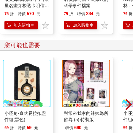
量名畫穿梭透卡明信片
科學事件檔案
林：
套組】
族．
570
284
75
折
特價
元
79
折
特價
元
79
折
加入購物車
加入購物車
您可能也需要
小呸角-直式易拉扣證
對常來我家的辣妹為所
小呸
件組(黑色)
欲為 (5) 特裝版
件組
59
660
59
折
特價
元
特價
元
59
折