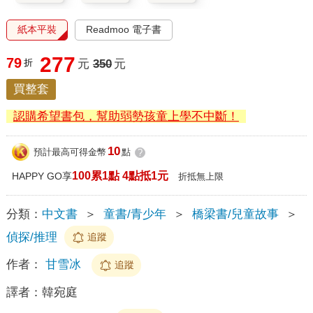
紙本平裝
Readmoo 電子書
277
79
折
元
350
元
買整套
認購希望書包，幫助弱勢孩童上學不中斷！
10
預計最高可得金幣
點
?
100累1點 4點抵1元
HAPPY GO享
折抵無上限
分類：
中文書
＞
童書/青少年
＞
橋梁書/兒童故事
＞
偵探/推理
追蹤
作者：
甘雪冰
追蹤
譯者：
韓宛庭