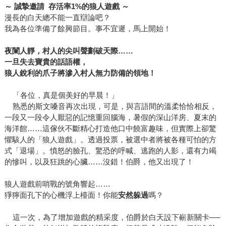
～
誠摯邀請
存活率
1%
的狼人遊戲
～
漫長的白天總不能一直辯論吧？
我為各位準備了餘興節目。事不宜遲，馬上開始！
夜闌人靜，村人的尖叫聲劃破天際……
一旦失去寶貴的話語權，
狼人銳利的爪子將滲入村人無力防備的領地！
「各位，真是個美好的早晨！」
熟悉的斯文嗓音再次出現，可是，與言語間的溫柔恰恰相反，
一段又一段令人厭惡的記憶重回腦海，暑假的深山洋房、夏末的
海洋館……這傢伙不斷精心打造他口中饒富趣味，但實際上卻驚
懼駭人的「狼人遊戲」。透過投票，被選中者將被各種可怕的方
式「退場」。憤怒的臉孔、驚恐的呼喊、逃跑的人影，還有力竭
的慘叫，以及狂跳的心臟……沒錯！伯爵，他又出現了！
狼人遊戲前哨戰的號角響起……
猙獰面孔下的心機浮上檯面！你能
安然躲過
嗎？
這一次，為了增加遊戲的精采度，伯爵於白天設下嶄新關卡──