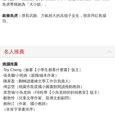
魚虎尊稱她為「大小姐」。
銀條魚虎：
擅長武藝、力氣很大的高個子女生，很崇拜紅島揚
羽。
名人推薦
燒腦推薦
‧Tey Cheng（臉書【小學生都看什麼書】版主）
‧張美蘭∕小熊媽（親職∕繪本作家）
‧陳家盈（翻轉讀書繪文學工作坊負責人）
‧傅宓慧（桃園市龍星國小圖書館閱讀推動教師）
‧黃慧瑜∕小魚老師（FB粉專【小魚老師的斜槓教室】版主）
‧鄒敦怜（兒童文學作家、龍傳文創顧問）
‧賴秋江（作家、國小教師）
（依首字筆畫排序）