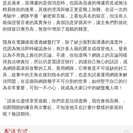
是反過來，當傳遞的是假消息時，也因為迅速的傳遞而造成無法
輕易收拾的後果，其後的澄清與修正更是難上加難。在這一次的
考驗中，網路平臺「祕密留言板」上看似具名的留言，但沒有人
能保證發言者的真實身分，真假訊息穿插其中，讓主角們對彼此
的猜疑日漸升高，無形中增加了遊戲的難度。
隱身在電腦後面透過鍵盤打字，除了缺少面對面溝通的溫度外，
也因為無法即時確認身分，有許多人藉此匿名或假冒他人，發表
以為不用負上責任的言論。不過，你知道嗎？網路上的言論同樣
得負法律責任，所以仍是需謹言慎行，勿讓自己無心的話語，成
為網路霸凌與攻擊的工具。善用網路，它將會是不可或缺的好工
具，故事中的主角在接到指令的當下，也是先試著運用網路來解
決問題，在這個與網路幾乎不可分割的世界，如何堅守自己的行
為非常重要，可別一不小心，就成為大家口中的鍵盤魔人唷！
「請各位盡情享受遊戲，你們若是玩得盡興，我也會很高興。」
伯爵開朗的嗓音再次響起，不知道他又在計畫什麼樣的新規則
呢？敬請期待。
配送方式