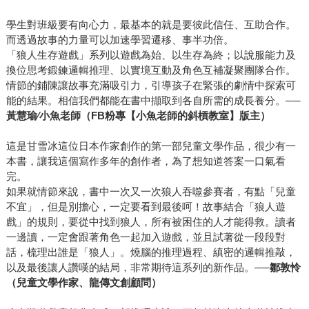
學生對班級要有向心力，最基本的就是要彼此信任、互助合作。
而透過故事的力量可以加速學習遷移、事半功倍。
「狼人生存遊戲」系列以遊戲為始、以生存為終；以說服能力及
換位思考鍛鍊邏輯推理、以實境互動及角色互補凝聚團隊合作。
情節的鋪陳讓故事充滿吸引力，引導孩子在緊張的劇情中探索可
能的結果。相信我們都能在書中擷取到各自所需的成長養分。──
黃慧瑜∕小魚老師（FB粉專【小魚老師的斜槓教室】版主）
這是甘雪冰這位日本作家創作的第一部兒童文學作品，很少有一
本書，讓我這個寫作多年的創作者，為了想知道答案一口氣看
完。
如果就情節來說，書中一次又一次狼人吞噬參賽者，有點「兒童
不宜」，但是別擔心，一定要看到最後呵！故事結合「狼人遊
戲」的規則，要從中找到狼人，所有被困住的人才能得救。讀者
一邊讀，一定會跟著角色一起加入遊戲，並且試著從一段段對
話，梳理出誰是「狼人」。燒腦的推理過程、縝密的邏輯推敲，
以及最後讓人讚嘆的結局，非常期待這系列的新作品。──
鄒敦怜
（兒童文學作家、龍傳文創顧問）