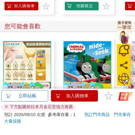
加入購物車
預購限定
您可能會喜歡
日本ROHTO樂敦-
Thomas & Friends:
【T
立即結帳
加入購物車
HADALABO肌研極潤
Hide & Seek: Lift-the-
系列
※ 下方點圖前往本月金石堂強力推薦
金緻7重玻尿酸高效保
flap book
禮物
976
345
65
折
特價
元
9
折
特價
元
49
折
濕潤澤特濃精華乳液
預計 2026/08/10 出貨
參考庫存量：1
預訂門市商品
門市庫存
140ml/金瓶(Premium
大量採購
加入購物車
加入購物車
臉部肌膚護理乳霜,素
顏保養乾肌水凝乳)