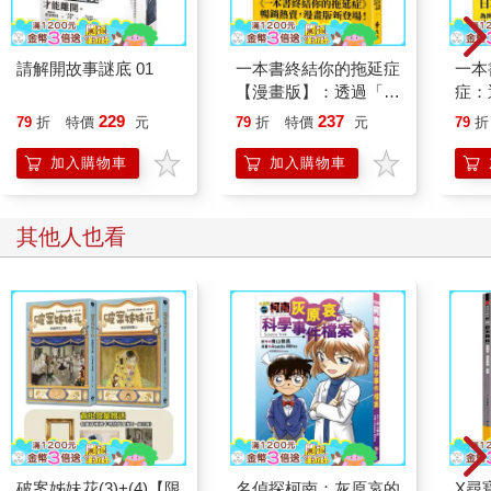
請解開故事謎底 01
一本書終結你的拖延症
一本
【漫畫版】：透過「小
症：
行動」打開大腦的行動
開大
229
237
79
折
特價
元
79
折
特價
元
79
折
開關，懶人也能變身
人也
「行動派」的37個科
的3
加入購物車
加入購物車
學方法
其他人也看
破案姊妹花(3)+(4)【限
名偵探柯南：灰原哀的
X尋