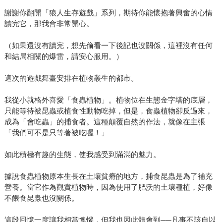
謝謝你翻開「狼人生存遊戲」系列，期待你能懷抱著興奮的心情
讀完它，那我會非常開心。
（如果還沒有讀完，想先偷看一下後記也沒關係，這裡沒有任何
和結局相關的爆雷，請安心服用。）
這次的遊戲舞臺安排在植物叢生的都市。
我從小就格外喜愛「食蟲植物」。植物位在生態金字塔的底層，
只能等待被昆蟲或植食性動物吃掉，但是，食蟲植物卻反過來，
成為「會吃蟲」的捕食者。這種顛覆自然的作法，就像在主張
「我們可不是只等著被吃喔！」
如此積極有趣的生態，使我感受到滿滿的魅力。
據說食蟲植物原本生長在土壤貧瘠的地方，捕食昆蟲是為了補充
營養。當它作為觀賞植物時，因為使用了肥沃的土壤種植，好像
不餵食昆蟲也沒關係。
這段回憶一度讓我相當懊惱，但我也因此體會到──凡事不該自以