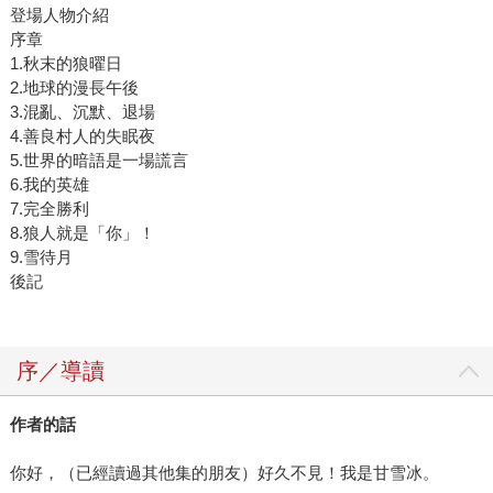
登場人物介紹
序章
1.秋末的狼曜日
2.地球的漫長午後
3.混亂、沉默、退場
4.善良村人的失眠夜
5.世界的暗語是一場謊言
6.我的英雄
7.完全勝利
8.狼人就是「你」！
9.雪待月
後記
序／導讀
作者的話
你好，（已經讀過其他集的朋友）好久不見！我是甘雪冰。