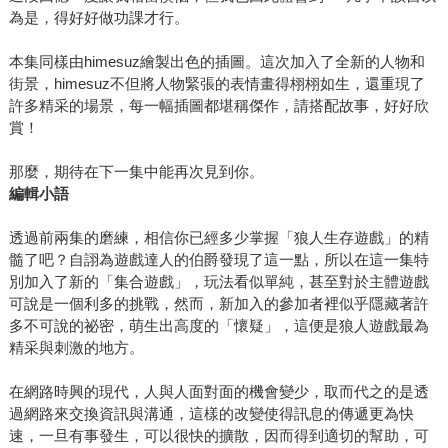
為是，得好好做功課才行。
本集同樣由himesuz繪製出色的插圖。這次加入了全新的人物和
街景，himesuz不但將人物緊張的表情畫得栩栩如生，還重現了
許多精采的場景，每一幅插圖都堪稱傑作，請搭配故事，好好欣
賞！
那麼，期待在下一集中能再次見到你。
編輯小語
透過前兩集的磨練，相信你已經多少掌握「狼人生存遊戲」的精
髓了吧？自詡為遊戲達人的伯爵發現了這一點，所以在這一集特
別加入了新的「集合遊戲」，玩法看似單純，甚至對於主體遊戲
可說是一個利多的挑戰，然而，新加入的參加者裡似乎隱藏著許
多不可說的祕密，萌生出高度的「懷疑」，這便是狼人遊戲最為
精采與刺激的地方。
在網路時興的現代，人與人面對面的機會變少，取而代之的是透
過網路來交換資訊與溝通，這樣的改變使得訊息的傳遞更為快
速，一旦有事發生，可以很快的擴散，因而得到適切的幫助，可