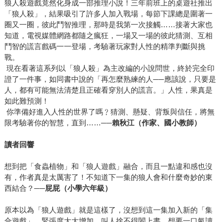
狼人殺遊戲竟然化身成一部推理小說！三年前班上的桌遊社推出
「狼人殺」，結果吸引了許多人加入戰場，每節下課總是圍著一
圈又一圈，彼此鬥智推理，那時是我第一次接觸……接著大家也
知道，電視媒體網路都隨之瘋狂，一場又一場的彼此猜測、互相
鬥智的謊言戲碼一一登場，考驗著玩家對人性的精準判斷與挑
戰。
現在看著這系列以「狼人殺」為主改編的小說問世，終於完全印
證了一件事，如同書中說的「再怎麼熟練的人──應該說，只要是
人，都有可能無法清楚且正確看穿別人的謊言。」人性，果真是
如此難預測！
你準備好進入人性的世界了嗎﹖猜測、懸疑、背叛與信任，將無
限考驗著你的智慧，直到……──
賴秋江（作家、國小教師）
讀者回響
想到把「食蟲植物」和「狼人遊戲」融合，而且一點違和感也沒
有，作者真是太厲害了！不知道下一集的狼人會和什麼奇妙的東
西結合？──
屁屁（小學六年級）
原本以為「狼人遊戲」就是這樣了，沒想到這一集加入新的「集
合遊戲」，緊張度大大增加，叫人捨不得闔上書，想要一口氣讀