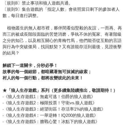
〔規則8〕禁止事項和狼人遊戲共通。
〔規則9〕集合遊戲的「指定人數」會依照當日剩下的參加者人
數，每日進行調整。
植物叢生的無人都市裡，夥伴間看似堅毅的友誼，一而再、再
而三的被成長階段面臨的苦楚消磨，爭執不休的冤家、有著階級
之分的知己，以及相互關心的青梅竹馬，他們能否從互動的言語
與行為中突破僵局，找回默契？又有誰能存活到最後，見證衝擊
的結局？
解鎖下一道關卡，分秒必爭！
故事的每一個細節，都暗藏著無可抹滅的線索；
村人的每一個行動，都將改變彼此的未來！
★
「狼人生存遊戲」系列
（更多續集陸續推出，敬請期待！）
‧《狼人生存遊戲1：無處可逃！伯爵的狼人遊戲》
‧《狼人生存遊戲2：極限投票！守衛vs.狼人遊戲》
‧《狼人生存遊戲3：絕望街區！存活率1%的狼人遊戲》
‧《狼人生存遊戲4：一舉逆轉！IQ200的狼人遊戲》
‧《狼人生存遊戲5：膽戰心驚！冰點下的狼人遊戲》