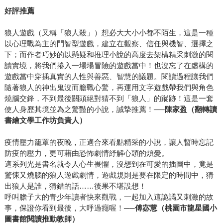
好評推薦
狼人遊戲（又稱「狼人殺」）想必大大小小都不陌生，這是一種
以心理戰為主的鬥智型遊戲，建立在觀察、信任與機智、選擇之
下；而作者巧妙的以懸疑和推理小說的高度去架構精采刺激的閱
讀實境，將我們捲入一場場冒險的遊戲當中！也沒忘了在虛構的
遊戲當中穿插真實的人性與善惡、智慧的議題。閱讀過程讓我們
隨著狼人的神出鬼沒而膽戰心驚，再運用文字遊戲帶我們與角色
燒腦交鋒，不到最後關頭絕對猜不到「狼人」的蹤跡！這是一套
使人身歷其境並為之驚豔的小說，誠摯推薦！──
陳家盈（翻轉讀
書繪文學工作坊負責人）
疫情壓力籠罩的夜晚，正適合來看點精采的小說，讓人暫時忘記
防疫的壓力，更可藉由恐怖劇情紓解心頭的煩憂。
這系列光是書名就令人心生畏懼，沒想到在可愛的插圖中，竟是
驚悚又燒腦的狼人遊戲劇情，遊戲規則是要在限定的時間中，猜
出狼人是誰，猜錯的話……後果不堪設想！
呼叫膽子大的青少年讀者快來觀戰，一起加入這詭譎又刺激的故
事，保證你看到最後，大呼過癮喔！──
傅宓慧（桃園市龍星國小
圖書館閱讀推動教師）