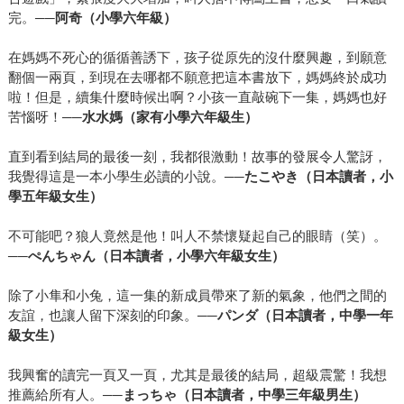
完。──
阿奇（小學六年級）
在媽媽不死心的循循善誘下，孩子從原先的沒什麼興趣，到願意
翻個一兩頁，到現在去哪都不願意把這本書放下，媽媽終於成功
啦！但是，續集什麼時候出啊？小孩一直敲碗下一集，媽媽也好
苦惱呀！──
水水媽（家有小學六年級生）
直到看到結局的最後一刻，我都很激動！故事的發展令人驚訝，
我覺得這是一本小學生必讀的小說。
──たこやき（日本讀者，小
學五年級女生）
不可能吧？狼人竟然是他！叫人不禁懷疑起自己的眼睛（笑）。
──ぺんちゃん（日本讀者，小學六年級女生）
除了小隼和小兔，這一集的新成員帶來了新的氣象，他們之間的
友誼，也讓人留下深刻的印象。──
パンダ（日本讀者，中學一年
級女生）
我興奮的讀完一頁又一頁，尤其是最後的結局，超級震驚！我想
推薦給所有人。
──まっちゃ（日本讀者，中學三年級男生）