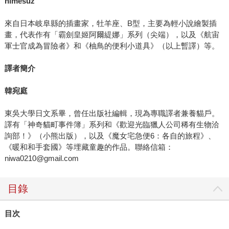
himesuz
來自日本岐阜縣的插畫家，牡羊座、B型，主要為輕小說繪製插
畫，代表作有「霸劍皇姬阿爾緹娜」系列（尖端），以及《航宙
軍士官成為冒險者》和《柚鳥的便利小道具》（以上暫譯）等。
譯者簡介
韓宛庭
東吳大學日文系畢，曾任出版社編輯，現為專職譯者兼養貓戶。
譯有「神奇貓町事件簿」系列和《歡迎光臨獵人公司稀有生物洽
詢部！》（小熊出版），以及《魔女宅急便6：各自的旅程》、
《暖和和手套國》等埋藏童趣的作品。聯絡信箱：
niwa0210@gmail.com
目錄
目次