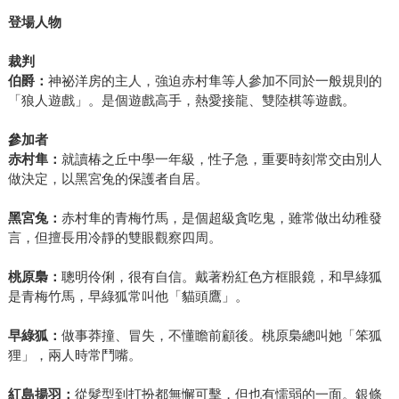
登場人物
裁判
伯爵：
神祕洋房的主人，強迫赤村隼等人參加不同於一般規則的
「狼人遊戲」。是個遊戲高手，熱愛接龍、雙陸棋等遊戲。
參加者
赤村隼：
就讀椿之丘中學一年級，性子急，重要時刻常交由別人
做決定，以黑宮兔的保護者自居。
黑宮兔：
赤村隼的青梅竹馬，是個超級貪吃鬼，雖常做出幼稚發
言，但擅長用冷靜的雙眼觀察四周。
桃原梟：
聰明伶俐，很有自信。戴著粉紅色方框眼鏡，和早綠狐
是青梅竹馬，早綠狐常叫他「貓頭鷹」。
早綠狐：
做事莽撞、冒失，不懂瞻前顧後。桃原梟總叫她「笨狐
狸」，兩人時常鬥嘴。
紅島揚羽：
從髮型到打扮都無懈可擊，但也有懦弱的一面。銀條