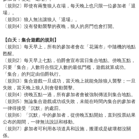
〔規則2〕即使有兩隻狼人在場，每天晚上也只限一位參加者「退
場」。
〔規則3〕狼人無法讓狼人「退場」。
〔規則4〕沒有發動襲擊的夜晚，狼人的房門也會打開。
【白天：集合遊戲的規則】
〔規則1〕每天早上，所有的參加者會在「花滿市」中隨機的地點
甦醒。
〔規則2〕每天早上七點，伯爵會宣布當日集合地點。傍晚五點，
只要「集合」人數符合指定人數的最低門檻，遊戲就算成功。
「集合」的判定由伯爵執行。
〔規則3〕集合遊戲一旦成功，當天晚上就能免除狼人襲擊；一旦
失敗，當天晚上狼人則會發動襲擊。
〔規則4〕傍晚五點一過，所有參加者會被強制傳送到集合地點。
〔規則5〕無論集合遊戲成功或失敗，未能在時間內集合的參加者
一律得接受「沉默」的處罰。
〔規則6〕「沉默」中的參加者，從傍晚五點開始，直到投票結果
公布的期間，一律無法說話和移動。
〔規則7〕參加者可利用各項道具和設施，搬運或是破壞都沒關
係。