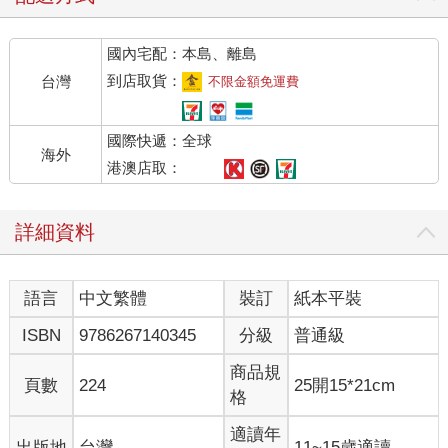
國內宅配：本島、離島
到店取貨：
台灣
不限金額免運費
國際快遞：全球
海外
港澳店取：
詳細資料
語言
中文繁體
裝訂
紙本平裝
ISBN
9786267140345
分級
普通級
商品規
頁數
224
25開15*21cm
格
適讀年
出版地
台灣
11~15歲適讀