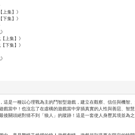
》
【上集】》
【下集】》
》
戲》
戲【上集】》
戲【下集】》
戲》
，這是一種以心理戰為主的鬥智型遊戲，建立在觀察、信任與機智、
遊戲當中！也沒忘了在虛構的遊戲當中穿插真實的人性與善惡、智慧
最後關頭絕對猜不到「狼人」的蹤跡！這是一套使人身歷其境並為之