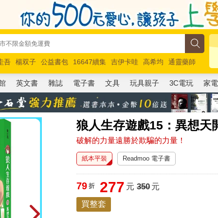
圭吾
楊双子
公益書包
16647續集
吉伊卡哇
高希均
通靈藥師
路邊攤新作
馬斯克
玩具總動員5
超慢跑
館
英文書
雜誌
電子書
文具
玩具親子
3C電玩
家
狼人生存遊戲15：異想天
破解的力量遠勝於欺騙的力量！
紙本平裝
Readmoo 電子書
277
79
折
元
350
元
買整套