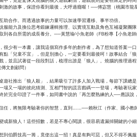
圖中，竟是驚悚又燒腦的狼人遊戲劇情，遊戲規則是要在限定的時間
刺激的故事，保證你看到最後，大呼過癮喔！──傅宓慧（桃園市龍
互助合作。而透過故事的力量可以加速學習遷移、事半功倍。
說服能力及換位思考鍛鍊邏輯推理、以實境互動及角色互補凝聚團隊
取到各自所需的成長養分。──黃慧瑜∕小魚老師（FB粉專【小魚老
，很少有一本書，讓我這個寫作多年的創作者，為了想知道答案一口
有點「兒童不宜」，但是別擔心，一定要看到最後呵！故事結合「狼
戲，並且試著從一段段對話，梳理出誰是「狼人」。燒腦的推理過程
龍傳文創顧問）
桌遊社推出「狼人殺」，結果吸引了許多人加入戰場，每節下課總是
一場又一場的彼此猜測、互相鬥智的謊言戲碼一一登場，考驗著玩家
終於完全印證了一件事，如同書中說的「再怎麼熟練的人──應該說
信任，將無限考驗著你的智慧，直到……──賴秋江（作家、國小教
變成新狼人！這些招數，若是不專心閱讀，很容易遺漏掉關鍵的小細
想到伯爵技高一籌，竟使出這一招！真是有夠可惡，但又不得不佩服