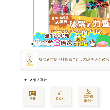
呀哈★吉伊卡哇旋風再起，精選周邊看過來
★
2
個人喜歡
寫評價
好書
喜歡+1
賺金幣