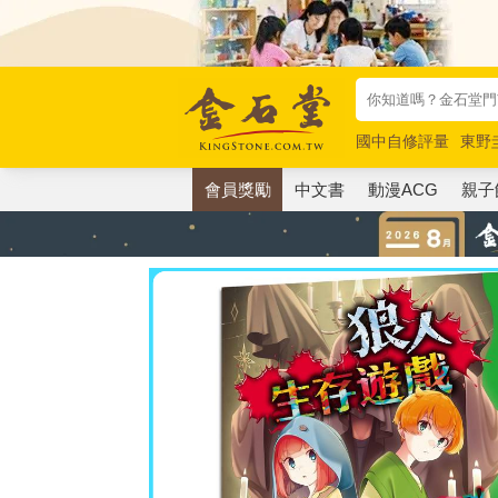
國中自修評量
東野
唯紅花綻放
奧德賽
會員獎勵
中文書
動漫ACG
親子