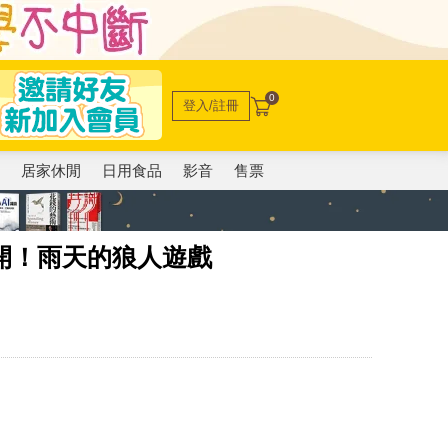
0
登入/註冊
電
居家休閒
日用食品
影音
售票
開！雨天的狼人遊戲