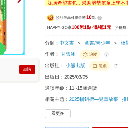
認購希望書包，幫助弱勢孩童上學不
10
預計最高可得金幣
點
?
100累1點 4點抵1元
HAPPY GO享
折抵無
分類：
中文書
＞
童書/青少年
＞
橋
作者：
甘雪冰
追蹤
?
出版社：
小熊出版
追蹤
?
加購
出版日：
2025/03/05
適讀年齡：
11~15歲適讀
相關主題：
2025暢銷榜—兒童故事
推
看更多