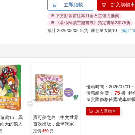
立即結帳
加入購物車
※ 下方點圖前往本月金石堂強力推薦
※ 《暑假閱讀主題書展》指定書單2本75折
預計 2026/08/08 出貨
庫存量大於10
預訂門
優惠時間：2026/07/01 ~2
優惠組合價：
75
折
特
※實際價格依購物車結
加入購物車
遊戲15：異
寶可夢之島（中文世界
！雨天的狼人遊
首次出版，全球獨家贈
品：寶可夢大集合海
元
定價
450
元