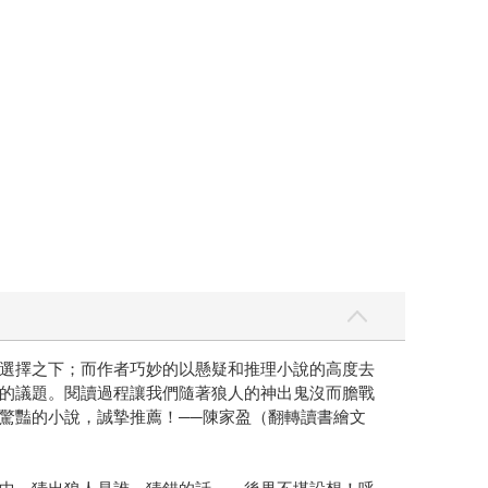
選擇之下；而作者巧妙的以懸疑和推理小說的高度去
的議題。閱讀過程讓我們隨著狼人的神出鬼沒而膽戰
驚豔的小說，誠摯推薦！──陳家盈（翻轉讀書繪文