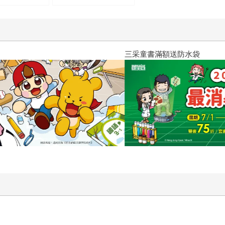
報）
三采童書滿額送防水袋