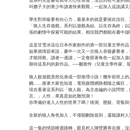
這系列光是書名就令人心生畏懼，沒想到在可愛的插
叫膽子大的青少年讀者快來觀戰，一起加入這詭譎又
學生對班級要有向心力，最基本的就是要彼此信任、
「狼人生存遊戲」系列以遊戲為始、以生存為終；以
張的劇情中探索可能的結果。相信我們都能在書中擷
這是甘雪冰這位日本作家創作的第一部兒童文學作品
如果就情節來說，書中一次又一次狼人吞噬參賽者，
才能得救。讀者一邊讀，一定會跟著角色一起加入遊
期待這系列的新作品。──鄒敦怜（兒童文學作家、
狼人殺遊戲竟然化身成一部推理小說！幾年前班上的
觸……接著大家也知道，電視媒體網路都隨之瘋狂，
現在看著這系列以「狼人殺」為主改編的小說問世，
言。」人性，果真是如此難預測！
你準備好進入人性的世界了嗎﹖猜測、懸疑、背叛與
全新的狼人角色加入，不僅能刪除規則，還能讓村人
這一集的情節峰迴路轉，眼見村人陣營勝券在握，沒