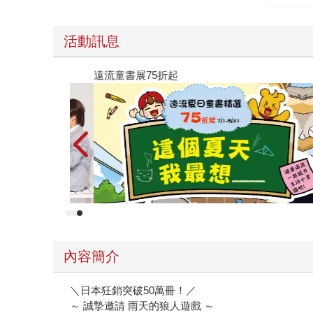
活動訊息
遠流童書展75折起
內容簡介
＼日本狂銷突破50萬冊！／
～ 誠摯邀請 雨天的狼人遊戲 ～