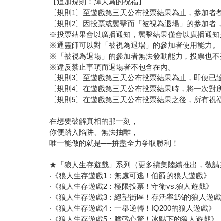
【追加規則：輝天鳥的祝福】
〔規則1〕至遊戲第三天公布投票結果為止，參加者
〔規則2〕因投票或襲擊而「被視為退場」的參加者
※投票結果會以廣播通知，襲擊結果僅會以廣播通知
※通靈師可以對「被視為退場」的參加者使用能力。
※「被視為退場」的參加者無法發動能力，投票也不
※違反禁止事項而退場者不包含在內。
〔規則3〕至遊戲第三天公布投票結果為止，即便已
〔規則4〕在遊戲第三天公布投票結果時，將一次對
〔規則5〕在遊戲第三天公布投票結果之後，所有祝
在想要破解真相的那一刻，
你便踏入陷阱、無法抽離，
唯一能做的就是──拚盡全力爭取勝利！
★「狼人生存遊戲」系列（更多續集陸續推出，敬請
‧《狼人生存遊戲1：無處可逃！伯爵的狼人遊戲》
‧《狼人生存遊戲2：極限投票！守衛vs.狼人遊戲》
‧《狼人生存遊戲3：絕望街區！存活率1%的狼人遊
‧《狼人生存遊戲4：一舉逆轉！IQ200的狼人遊戲》
‧《狼人生存遊戲5：膽戰心驚！冰點下的狼人遊戲》