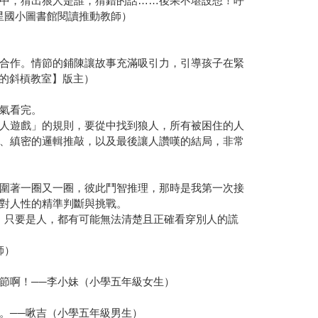
中，猜出狼人是誰，猜錯的話……後果不堪設想！呼
星國小圖書館閱讀推動教師）
合作。情節的鋪陳讓故事充滿吸引力，引導孩子在緊
師的斜槓教室】版主）
氣看完。
人遊戲」的規則，要從中找到狼人，所有被困住的人
、縝密的邏輯推敲，以及最後讓人讚嘆的結局，非常
圍著一圈又一圈，彼此鬥智推理，那時是我第一次接
對人性的精準判斷與挑戰。
，只要是人，都有可能無法清楚且正確看穿別人的謊
師）
節啊！──李小妹（小學五年級女生）
。──啾吉（小學五年級男生）