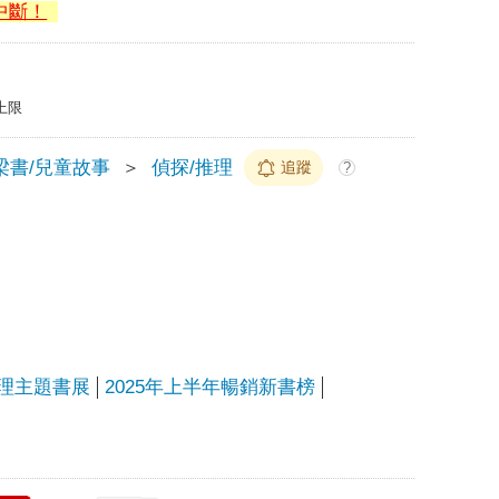
中斷！
上限
梁書/兒童故事
＞
偵探/推理
追蹤
?
理主題書展
2025年上半年暢銷新書榜