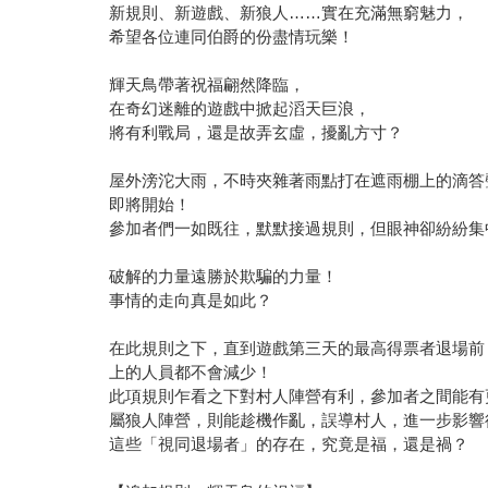
新規則、新遊戲、新狼人……實在充滿無窮魅力，
希望各位連同伯爵的份盡情玩樂！
輝天鳥帶著祝福翩然降臨，
在奇幻迷離的遊戲中掀起滔天巨浪，
將有利戰局，還是故弄玄虛，擾亂方寸？
屋外滂沱大雨，不時夾雜著雨點打在遮雨棚上的滴答
即將開始！
參加者們一如既往，默默接過規則，但眼神卻紛紛集
破解的力量遠勝於欺騙的力量！
事情的走向真是如此？
在此規則之下，直到遊戲第三天的最高得票者退場前
上的人員都不會減少！
此項規則乍看之下對村人陣營有利，參加者之間能有
屬狼人陣營，則能趁機作亂，誤導村人，進一步影響
這些「視同退場者」的存在，究竟是福，還是禍？