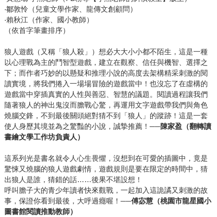
‧鄒敦怜（兒童文學作家、龍傳文創顧問）
‧賴秋江（作家、國小教師）
（依首字筆畫排序）
狼人遊戲（又稱「狼人殺」）想必大大小小都不陌生，這是一種
以心理戰為主的鬥智型遊戲，建立在觀察、信任與機智、選擇之
下；而作者巧妙的以懸疑和推理小說的高度去架構精采刺激的閱
讀實境，將我們捲入一場場冒險的遊戲當中！也沒忘了在虛構的
遊戲當中穿插真實的人性與善惡、智慧的議題。閱讀過程讓我們
隨著狼人的神出鬼沒而膽戰心驚，再運用文字遊戲帶我們與角色
燒腦交鋒，不到最後關頭絕對猜不到「狼人」的蹤跡！這是一套
使人身歷其境並為之驚豔的小說，誠摯推薦！──
陳家盈（翻轉讀
書繪文學工作坊負責人）
這系列光是書名就令人心生畏懼，沒想到在可愛的插圖中，竟是
驚悚又燒腦的狼人遊戲劇情，遊戲規則是要在限定的時間中，猜
出狼人是誰，猜錯的話……後果不堪設想！
呼叫膽子大的青少年讀者快來觀戰，一起加入這詭譎又刺激的故
事，保證你看到最後，大呼過癮喔！──
傅宓慧（桃園市龍星國小
圖書館閱讀推動教師）