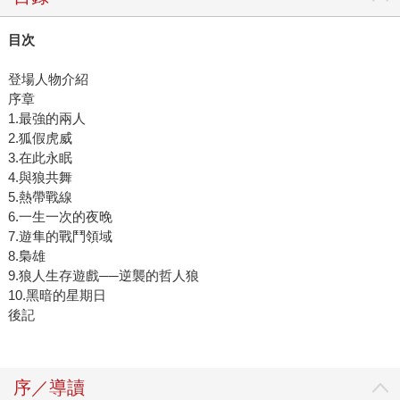
目次
登場人物介紹
序章
1.最強的兩人
2.狐假虎威
3.在此永眠
4.與狼共舞
5.熱帶戰線
6.一生一次的夜晚
7.遊隼的戰鬥領域
8.梟雄
9.狼人生存遊戲──逆襲的哲人狼
10.黑暗的星期日
後記
序／導讀