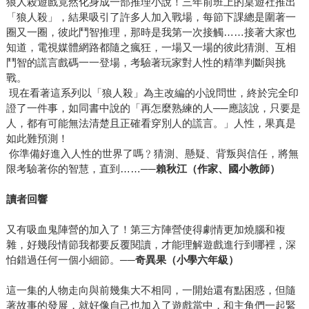
狼人殺遊戲竟然化身成一部推理小說！三年前班上的桌遊社推出
「狼人殺」，結果吸引了許多人加入戰場，每節下課總是圍著一
圈又一圈，彼此鬥智推理，那時是我第一次接觸……接著大家也
知道，電視媒體網路都隨之瘋狂，一場又一場的彼此猜測、互相
鬥智的謊言戲碼一一登場，考驗著玩家對人性的精準判斷與挑
戰。
現在看著這系列以「狼人殺」為主改編的小說問世，終於完全印
證了一件事，如同書中說的「再怎麼熟練的人──應該說，只要是
人，都有可能無法清楚且正確看穿別人的謊言。」人性，果真是
如此難預測！
你準備好進入人性的世界了嗎﹖猜測、懸疑、背叛與信任，將無
限考驗著你的智慧，直到……──
賴秋江（作家、國小教師）
讀者回響
又有吸血鬼陣營的加入了！第三方陣營使得劇情更加燒腦和複
雜，好幾段情節我都要反覆閱讀，才能理解遊戲進行到哪裡，深
怕錯過任何一個小細節。──
奇異果（小學六年級）
這一集的人物走向與前幾集大不相同，一開始還有點困惑，但隨
著故事的發展，就好像自己也加入了遊戲當中，和主角們一起緊