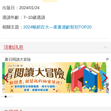
出版日：
2024/01/24
適讀年齡：
7~10歲適讀
相關主題：
2024暢銷百大—童書適齡類別TOP20
活動訊息
夏日閱讀大冒險
P