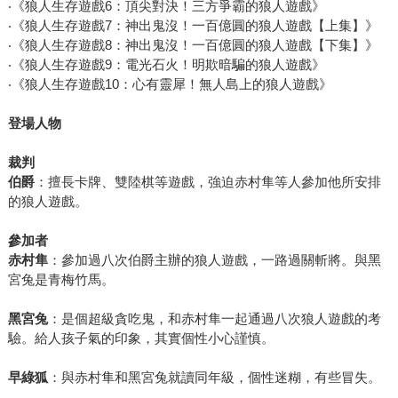
‧《狼人生存遊戲6：頂尖對決！三方爭霸的狼人遊戲》
‧《狼人生存遊戲7：神出鬼沒！一百億圓的狼人遊戲【上集】》
‧《狼人生存遊戲8：神出鬼沒！一百億圓的狼人遊戲【下集】》
‧《狼人生存遊戲9：電光石火！明欺暗騙的狼人遊戲》
‧《狼人生存遊戲10：心有靈犀！無人島上的狼人遊戲》
登場人物
裁判
伯爵
：擅長卡牌、雙陸棋等遊戲，強迫赤村隼等人參加他所安排
的狼人遊戲。
參加者
赤村隼
：參加過八次伯爵主辦的狼人遊戲，一路過關斬將。與黑
宮兔是青梅竹馬。
黑宮兔
：是個超級貪吃鬼，和赤村隼一起通過八次狼人遊戲的考
驗。給人孩子氣的印象，其實個性小心謹慎。
早綠狐
：與赤村隼和黑宮兔就讀同年級，個性迷糊，有些冒失。