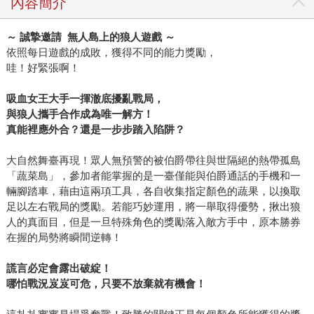
內容簡介
～
誠摯邀請
無人島上的狼人遊戲
～
依照每日遊戲的成敗，獲得不同的能力獎勵，
哇！好緊張啊！
吸血女王大手一揮澈底擾亂戰局，
與狼人攜手合作成為唯一解方！
真能裡應外合？還是一步步踏入陷阱？
大自然舞臺再現！眾人無預警的被伯爵帶往與世隔絕的熱帶孤島
「蔬菜島」，參加者能掌握的是一臺僅能與伯爵通話的手機和一
輛腳踏車，藉由這兩項工具，各自收集指定顏色的蔬果，以換取
足以左右戰局的獎勵。若能巧妙運用，將一舉取得優勢，揪出狼
人的真面目，但是一旦特殊角色的獎勵落入敵方手中，原本勝券
在握的局勢將瞬間逆轉！
謊言必定會露出破綻！
哪怕戰況岌岌可危，只要不放棄就有機會！