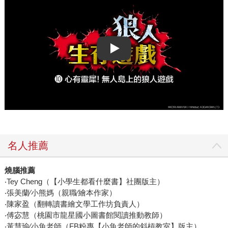
Play video
名人推薦
燒腦推薦
‧Tey Cheng（【小學生都看什麼書】社團版主）
‧張美蘭∕小熊媽（親職∕繪本作家）
‧陳家盈（翻轉讀書繪文學工作坊負責人）
‧傅宓慧（桃園市龍星國小圖書館閱讀推動教師）
‧黃慧瑜∕小魚老師（FB粉專【小魚老師的斜槓教室】版主）