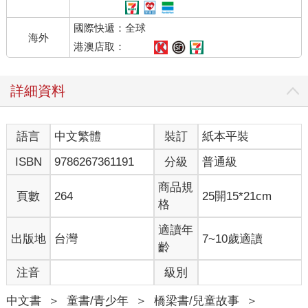
「我會用盡全力生還，請各位多多指教；我不是很熟悉狼人遊戲
該怎麼玩，想必會有很多地方做不好，屆時還請多多寬待。」
國際快遞：全球
海龍重新戴好帽子，把豎琴掛在腰間，接著從懷裡拿出一張紙，
海外
在上面快速的劃下幾筆，又將紙筆收入懷中。
港澳店取：
「海龍，你在做什麼？」
「我腦中浮現了旋律，想把它記下來，請別在意。」
詳細資料
「哦，我就覺得這名字有點耳熟，原來是龍興廣告公司的人
啊！」
海龍繃起嘴角。
語言
中文繁體
裝訂
紙本平裝
「小豹，你聽過他？」
「這傢伙是大型演藝公司的富二代，有錢程度連我家都比不
ISBN
9786267361191
分級
普通級
上。」
從瀏海的縫隙間可窺見小豹的眼睛。
商品規
頁數
264
25開15*21cm
「一個被父母逼迫，而走上演藝事業的神祕新銳歌手──上網搜尋
格
音樂相關的新聞，馬上就會跳出這傢伙的廣告。」
「我自知沒有音樂才華。」海龍毫無懼色的說：「我是真心熱愛
適讀年
出版地
台灣
7~10歲適讀
音樂，也請他們不要用這種方式推銷，可是沒有用，基於父母的
齡
愛、大人的面子、親戚間的政治角力，還有演藝公司的要求……
注音
級別
他們不允許我用普通的方式出道。如果走後門對你造成不快，我
在此道歉，對不起。」
中文書
＞
童書/青少年
＞
橋梁書/兒童故事
＞
「原來連你家都是這種狀況。」笑容從小豹的嘴角消失，他重新