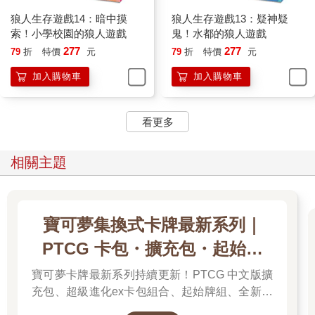
狼人生存遊戲14：暗中摸
狼人生存遊戲13：疑神疑
索！小學校園的狼人遊戲
鬼！水都的狼人遊戲
277
277
79
折
特價
元
79
折
特價
元
加入購物車
加入購物車
看更多
相關主題
寶可夢集換式卡牌最新系列｜
PTCG 卡包・擴充包・起始牌
組．最新卡牌＆組合一次看
寶可夢卡牌最新系列持續更新！PTCG 中文版擴
充包、超級進化ex卡包組合、起始牌組、全新周
邊一次彙整，新彈上市不漏接，快速找到你要的