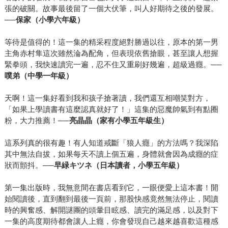
張的破關。故事最後留了一個大伏筆，叫人好期待之後的發展。
──
保家（小學六年級）
等待是值得的！這一集的精采程度絕對勝過以往，原本的第一男
主角赤村隼這次雖然淪為配角，但表現依舊搶眼，甚至讓人想握
緊拳頭，我快速讀完一遍，忍不住又重刷好幾遍，超級過癮。──
噗弟（中學一年級）
天啊！這一集好看到我和孩子搶著讀，我們還互相嘲笑對方，
「如果上學讀書有這麼認真就好了！」這集的惡魔帥氣到有點圈
粉，大力推薦！──
亮晶晶（家有小學五年級生）
這系列真的很有趣！有人知道戒斷「狼人癮」的方法嗎？我深陷
其中無法自拔，如果每天不讀上個五遍，身體就會因為成癮的症
狀而顫抖。──
早緑キツネ（日本讀者，小學五年級）
第一集出版時，我無意間在書店看到它，一眼便愛上這本書！開
始閱讀後，直到翻到最後一頁前，那股快感竟然無法停止，閱讀
時的興奮感、解開謎團的頭暈目眩感、讀完的滿足感，以及對下
一集的高度期待都會讓人上癮，你會發現自己越來越喜歡這種感