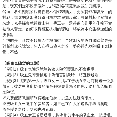
這扎扎實實是場爭奪戰！致勝的關鍵正是每個顏色所能獲得的獎
勵，玩家們無不絞盡腦汁，思索對各項蔬果的認知與辨識。
然而，看似輕鬆的採摘任務不僅仰賴腦力，更演變成考驗身手的
對戰，矯健的參加者取得目標根本易如反掌，可是對其他參加者
來說，光是採集就得費上好一番工夫，還得留心到手的作物不會
被他人奪走。如何取得相互抗衡的獎勵，將成為本次生存遊戲的
決勝點！
可怕的是，這次不只狼人伺機而動，再次加入的吸血鬼陣營更是
對勝利虎視眈眈，村人在揪出狼人之前，勢必得先剷除吸血鬼陣
營，不然……
【吸血鬼陣營的規則】
〔規則1〕吸血鬼陣營就算被狼人陣營襲擊也不會退場。
〔規則2〕吸血鬼陣營被選中為預言對象時，將直接退場。
〔規則3〕遊戲第一天，吸血女王可以在傍晚五點之前挑選一位參
加者，被選中者所扮演的角色將被覆蓋為吸血鬼，從此加入吸血
鬼陣營。
※只要能將意圖順利傳達給伯爵，挑選方法沒有限制。
※被吸血女王選中的參加者，如果已在白天的遊戲中獲得獎勵，
角色變更之後，獎勵也將延續。
〔規則4〕吸血女王若是退場，將帶著仍倖存的吸血鬼一起退場。