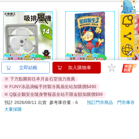
【太星電工】風神14
【電子書】星喵醫生
【日本
立即結帳
加入購物車
吋壁式通風扇(吸排風
3─ 聽聽我的煩惱吧-實
鷗】
※ 下方點圖前往本月金石堂強力推薦
機)
現自我
(8款
850
231
特價
元
特價
元
69
折
1499
Kit
※ FUNY冰晶渦輪手持製冷風扇全站加購價$490
企鵝
加入購物車
電子書
※ Q版企鵝安全隨身警報器全站不限金額加購價$99
預計 2026/08/11 出貨
參考庫存量：6
預訂門市商品
門市庫存
大量採購
訂購/退換貨須知
加入金石堂 LINE 官方帳號『完成綁定』，隨時掌握出貨動