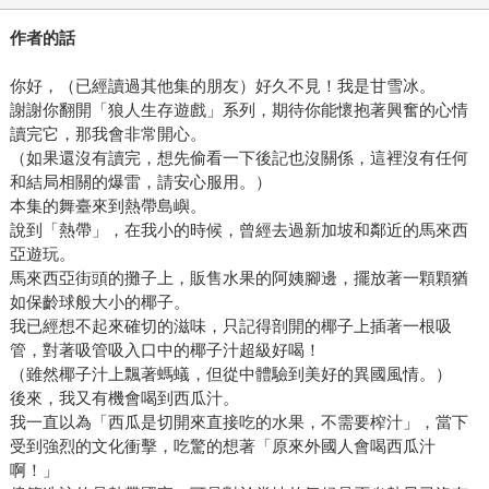
作者的話
你好，（已經讀過其他集的朋友）好久不見！我是甘雪冰。
謝謝你翻開「狼人生存遊戲」系列，期待你能懷抱著興奮的心情
讀完它，那我會非常開心。
（如果還沒有讀完，想先偷看一下後記也沒關係，這裡沒有任何
和結局相關的爆雷，請安心服用。）
本集的舞臺來到熱帶島嶼。
說到「熱帶」，在我小的時候，曾經去過新加坡和鄰近的馬來西
亞遊玩。
馬來西亞街頭的攤子上，販售水果的阿姨腳邊，擺放著一顆顆猶
如保齡球般大小的椰子。
我已經想不起來確切的滋味，只記得剖開的椰子上插著一根吸
管，對著吸管吸入口中的椰子汁超級好喝！
（雖然椰子汁上飄著螞蟻，但從中體驗到美好的異國風情。）
後來，我又有機會喝到西瓜汁。
我一直以為「西瓜是切開來直接吃的水果，不需要榨汁」，當下
受到強烈的文化衝擊，吃驚的想著「原來外國人會喝西瓜汁
啊！」