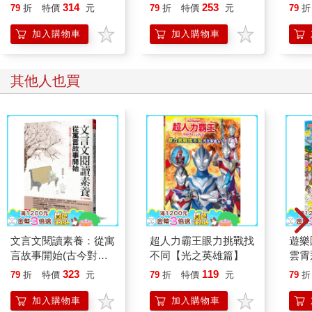
314
253
79
折
特價
元
79
折
特價
元
79
折
加入購物車
加入購物車
其他人也買
文言文閱讀素養：從寓
超人力霸王眼力挑戰找
遊樂
言故事開始(古今對照
不同【光之英雄篇】
雲霄
版)（隨書附贈120題文
36】
323
119
79
折
特價
元
79
折
特價
元
79
折
言文閱讀素養測驗）(4
版)
加入購物車
加入購物車