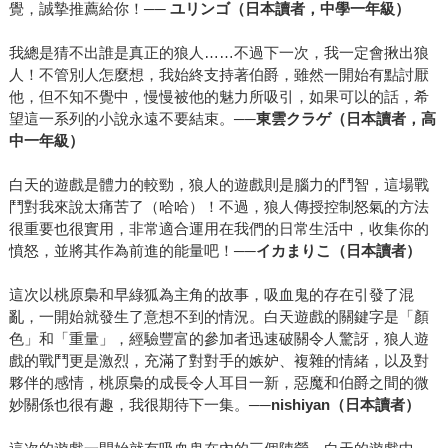
覺，誠摯推薦給你！──
ユリンゴ（日本讀者，中學一年級）
我總是猜不出誰是真正的狼人……不過下一次，我一定會揪出狼
人！不管別人怎麼想，我始終支持著伯爵，雖然一開始有點討厭
他，但不知不覺中，慢慢被他的魅力所吸引，如果可以的話，希
望這一系列的小說永遠不要結束。──
東雲クラゲ（日本讀者，高
中一年級）
白天的遊戲是體力的較勁，狼人的遊戲則是腦力的鬥智，這場戰
鬥對我來說太痛苦了（哈哈）！不過，狼人傳授控制怒氣的方法
很重要也很實用，非常適合運用在我們的日常生活中，收集你的
憤怒，並將其作為前進的能量吧！──
イカまりこ（日本讀者）
這次以桃原梟和早綠狐為主角的故事，吸血鬼的存在引發了混
亂，一開始就發生了意想不到的情況。白天遊戲的關鍵字是「顏
色」和「重量」，經驗豐富的參加者迅速破關令人驚訝，狼人遊
戲的戰鬥更是激烈，充滿了對對手的嫉妒、複雜的情緒，以及對
夥伴的感情，桃原梟的成長令人耳目一新，惡魔和伯爵之間的微
妙關係也很有趣，我很期待下一集。──
nishiyan
（日本讀者）