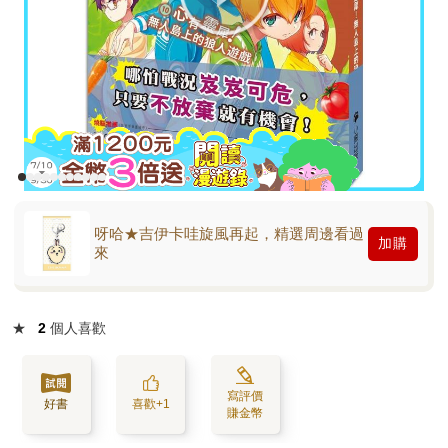
呀哈★吉伊卡哇旋風再起，精選周邊看過
加購
來
★
2
個人喜歡
寫評價
好書
喜歡+1
賺金幣