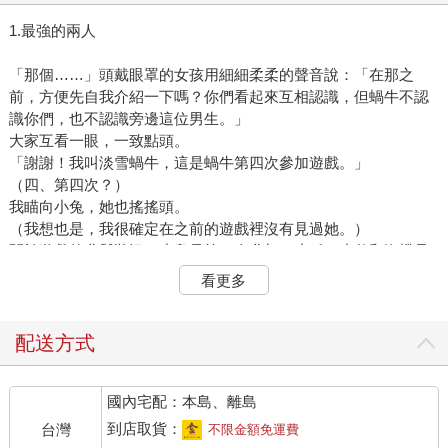
1.最強的兩人
「那個……」頭戴眼罩的女孩用細細柔柔的聲音說：「在那之
前，方便先自我介紹一下嗎？你們看起來互相認識，但蝸牛不認
識你們，也不認識旁邊這位男生。」
大家互看一眼，一致點頭。
「謝謝！我叫淡雪蝸牛，這是蝸牛第四次參加遊戲。」
（四、第四次？）
我瞄向小兔，她也搖搖頭。
（我想也是，我很確定在之前的遊戲裡沒有見過她。）
關於遊戲的參與狀況，小梟是第二次參加，小狐、小豹和海蝶是
第三次參加，我和小兔參加的次數應該最多，一共有九次，可是
看更多
我倆都對蝸牛這號人物沒印象。
「我叫蒼波院海龍。」
一個深邃富磁性的嗓音響起，懷抱豎琴的男孩脫下綴有羽毛的帽
配送方式
子朝我們敬禮，他的衣服上別著一個「海」字的胸針。
「我是第一次參加遊戲，不過約略知道基本流程，因為……我們
國內宅配：本島、離島
家族裡有親戚被迫參加過一次。」
海龍用指責的目光看向伯爵，伯爵依舊保持微笑。
到店取貨：
台灣
不限金額免運費