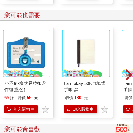
您可能也需要
小呸角-橫式易拉扣證
I am okay 50K自填式
I a
件組(藍色)
手帳 黑
手帳
59
130
59
折
特價
元
特價
元
特價
加入購物車
加入購物車
您可能會喜歡