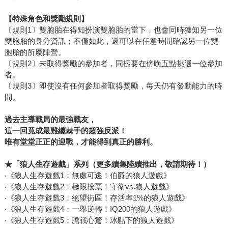
【特殊角色和獎勵規則】
〔規則1〕雙胞胎在得知扮演雙胞胎的當下，也會同時獲知另一位
雙胞胎的身分資訊；不僅如此，還可以在任意時間確認另一位雙
胞胎的所屬陣營。
〔規則2〕未取得獎勵的參加者，同樣要在傍晚五點挑選一位參加
者。
〔規則3〕即使沒有任何參加者取得獎勵，每天仍有發動能力的時
間。
過去主導戰局的最強戰友，
這一回竟成最難纏棘手的超強反派！
唯有堂堂正正的迎戰，才能得到真正的勝利。
★
「狼人生存遊戲」系列
（更多續集陸續推出，敬請期待！）
‧《狼人生存遊戲1：無處可逃！伯爵的狼人遊戲》
‧《狼人生存遊戲2：極限投票！守衛vs.狼人遊戲》
‧《狼人生存遊戲3：絕望街區！存活率1%的狼人遊戲》
‧《狼人生存遊戲4：一舉逆轉！IQ200的狼人遊戲》
‧《狼人生存遊戲5：膽戰心驚！冰點下的狼人遊戲》