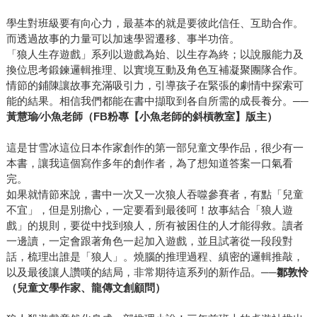
學生對班級要有向心力，最基本的就是要彼此信任、互助合作。
而透過故事的力量可以加速學習遷移、事半功倍。
「狼人生存遊戲」系列以遊戲為始、以生存為終；以說服能力及
換位思考鍛鍊邏輯推理、以實境互動及角色互補凝聚團隊合作。
情節的鋪陳讓故事充滿吸引力，引導孩子在緊張的劇情中探索可
能的結果。相信我們都能在書中擷取到各自所需的成長養分。──
黃慧瑜∕小魚老師（FB粉專【小魚老師的斜槓教室】版主）
這是甘雪冰這位日本作家創作的第一部兒童文學作品，很少有一
本書，讓我這個寫作多年的創作者，為了想知道答案一口氣看
完。
如果就情節來說，書中一次又一次狼人吞噬參賽者，有點「兒童
不宜」，但是別擔心，一定要看到最後呵！故事結合「狼人遊
戲」的規則，要從中找到狼人，所有被困住的人才能得救。讀者
一邊讀，一定會跟著角色一起加入遊戲，並且試著從一段段對
話，梳理出誰是「狼人」。燒腦的推理過程、縝密的邏輯推敲，
以及最後讓人讚嘆的結局，非常期待這系列的新作品。──
鄒敦怜
（兒童文學作家、龍傳文創顧問）