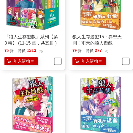
（未完）
「狼人生存遊戲」系列【第
狼人生存遊戲15：異想天
3 輯】 (11-15 集，共五冊 )
開！雨天的狼人遊戲
1313
277
75
折
特價
元
79
折
特價
元
加入購物車
加入購物車