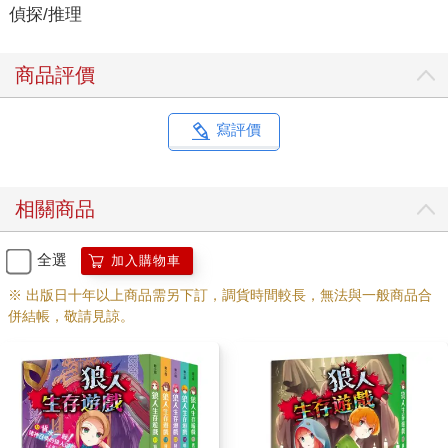
偵探/推理
整理瀏海蓋住雙眼，「明明身為父母，只要從旁稍微看顧就好，
他們卻老是放錯重點。」
待眾人簡單自我介紹完畢後，伯爵開口插話：「那麼，來實際看
商品評價
看色彩箱吧！請到餐廳的正門集合，租借手機也幫各位放在櫃檯
了。」
參加者魚貫出發，正當我要跟上隊伍尾端時，小兔叫住我。
寫評價
「小隼，你的脖子怎麼紅紅的？」
「咦？脖子？」
我反射性的按住脖子，但因為是在臉部正下方，我無法真的看
相關商品
見。
小兔緩步走來，把臉湊近我的頸邊，「是不是被蟲咬了？會痛、
會癢嗎？」
全選
加入購物車
其他參加者已走遠，露臺與大廳之間的玻璃門靜靜關上。
※ 出版日十年以上商品需另下訂，調貨時間較長，無法與一般商品合
「不會啊！怎麼辦？要跟伯爵說一聲，跟他拿藥……」
併結帳，敬請見諒。
「小隼。」
不知何時，小兔的雙眼望進我的眼眸，而不是脖子。
她用雙手抱住我的後頸，在耳邊低語：「成為我的僕人吧！」
我的思緒停滯，視野變得模糊，腦中閃過「吸血女王」四個字。
（呃……）
唉！騙人的吧？