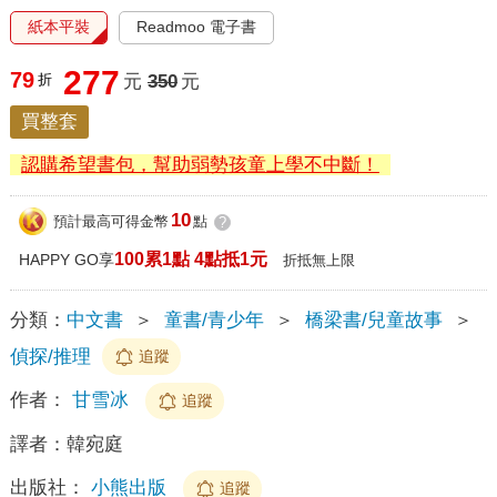
紙本平裝
Readmoo 電子書
277
79
折
元
350
元
買整套
認購希望書包，幫助弱勢孩童上學不中斷！
10
預計最高可得金幣
點
?
100累1點 4點抵1元
HAPPY GO享
折抵無上限
分類：
中文書
＞
童書/青少年
＞
橋梁書/兒童故事
＞
偵探/推理
追蹤
作者：
甘雪冰
追蹤
譯者：
韓宛庭
出版社：
小熊出版
追蹤