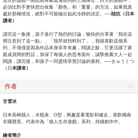
這次的遊戲一開始就有吸血鬼在內的三個陣營，白天的遊戲中，
必須比對手更快想出收集「顏色」和「重量」的方法，如果我真
處於那種情況，絕對不可能做出如此冷靜的決定。──
陸抗（日本
讀者）
讀完這一集後，孩子進行了熱烈的討論，愉快的分享著「我在這
裡注意到了這一點」、「我早就預料到了」，我很喜歡這個系
列，不僅僅是因為作品本身非常有趣，閱讀之餘，它更活躍了家
庭成員間的對話，加深了每個人的思考面向，誠摯推薦大人一起
閱讀，讀完後，和孩子一同盡情享受討論的過程。──きゅうくつ
（日
本讀者）
作者
甘雪冰
日本長崎縣人，水瓶座、O型，興趣是看電影和健走，喜歡喝南
非國寶茶。代表作為「狼人生存遊戲」系列，持續創作中。
繪者簡介