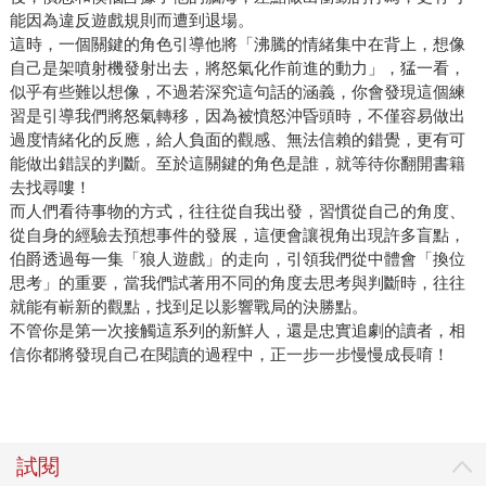
能因為違反遊戲規則而遭到退場。
這時，一個關鍵的角色引導他將「沸騰的情緒集中在背上，想像
自己是架噴射機發射出去，將怒氣化作前進的動力」，猛一看，
似乎有些難以想像，不過若深究這句話的涵義，你會發現這個練
習是引導我們將怒氣轉移，因為被憤怒沖昏頭時，不僅容易做出
過度情緒化的反應，給人負面的觀感、無法信賴的錯覺，更有可
能做出錯誤的判斷。至於這關鍵的角色是誰，就等待你翻開書籍
去找尋嘍！
而人們看待事物的方式，往往從自我出發，習慣從自己的角度、
從自身的經驗去預想事件的發展，這便會讓視角出現許多盲點，
伯爵透過每一集「狼人遊戲」的走向，引領我們從中體會「換位
思考」的重要，當我們試著用不同的角度去思考與判斷時，往往
就能有嶄新的觀點，找到足以影響戰局的決勝點。
不管你是第一次接觸這系列的新鮮人，還是忠實追劇的讀者，相
信你都將發現自己在閱讀的過程中，正一步一步慢慢成長唷！
試閱