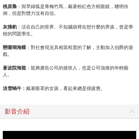
桃原梟
：與早綠狐是青梅竹馬，戴著粉紅色方框眼鏡，聰明伶
俐，但是對體力沒有自信。
灰拂豹
：活在自己的世界、不知腦袋裡在想什麼的男孩，曾是學
校的問題學生。
戀珊瑚海蝶
：對社會現況具相當程度的了解，主動加入伯爵的遊
戲。
蒼波院海龍
：龍興廣告公司的接班人，也是公司強推的年輕藝
人。
淡雪蝸牛：
戴著眼罩的女孩，看起來總是很疲憊。
影音介紹