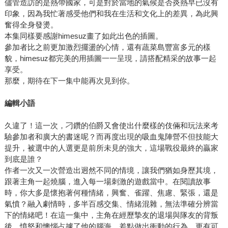
儘管造訪的是熱帶國家，可是對於當地的氣候是否炎熱早已沒有
印象，因為我忙著感受他們和我在生活和文化上的差異，為此興
奮得全身發燙。
本集同樣要感謝himesuz畫了如此出色的插圖。
參加者比之前更加激烈擺盪的心情，還有蔬菜島豐富多元的樣
貌，himesuz都完美的用插圖一一呈現，請搭配精采的故事一起
享受。
那麼，期待在下一集中能再次見到你。
編輯小語
久違了！這一次，刁鑽的伯爵又會使出什麼樣的伎倆和玩法來考
驗參加者和廣大的書迷呢？而再度出現的吸血鬼陣營不但技能大
提升，被選中的人選更是前所未見的強大，這場戰役最終的贏家
到底是誰？
作者一次又一次營造出迥然不同的情境，讓我們猶如身歷其境，
跟著主角一起燒腦，進入每一場刺激的遊戲當中。在閱讀故事
時，你大多是懷抱著何種情緒，興奮、雀躍、焦慮、緊張，還是
氣憤？融入劇情時，多半百感交集、情緒混雜，無法準確分辨當
下的情緒吧！在這一集中，主角在經歷摯友的退場與隊友的背叛
後，憤怒和懊惱占據了他的腦海，差點做出衝動的行為，更有可