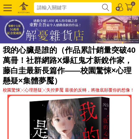
0
我的心臟是誰的（作品累計銷量突破40
萬冊！社群網路X爆紅鬼才新銳作家，
藤白圭最新長篇作——校園驚悚×心理
懸疑×集體夢魘）
校園驚悚╳心理懸疑╳失控夢魘 最後的反轉，將徹底顛覆你的想像！