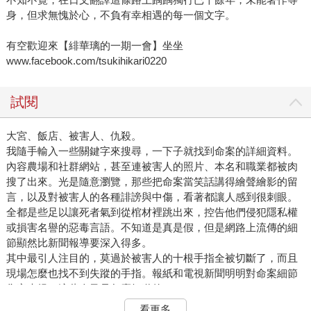
身，但求無愧於心，不負有幸相遇的每一個文字。
有空歡迎來【緋華璃的一期一會】坐坐
www.facebook.com/tsukihikari0220
試閱
大宮、飯店、被害人、仇殺。
我隨手輸入一些關鍵字來搜尋，一下子就找到命案的詳細資料。
內容農場和社群網站，甚至連被害人的照片、本名和職業都被肉
搜了出來。光是隨意瀏覽，那些把命案當笑話講得繪聲繪影的留
言，以及對被害人的各種誹謗與中傷，看著都讓人感到很刺眼。
全都是些足以讓死者氣到從棺材裡跳出來，控告他們侵犯隱私權
或損害名譽的惡毒言語。不知道是真是假，但是網路上流傳的細
節顯然比新聞報導要深入得多。
其中最引人注目的，莫過於被害人的十根手指全被切斷了，而且
現場怎麼也找不到失蹤的手指。報紙和電視新聞明明對命案細節
隻字未提，這些人又是怎麼知道的？
難不成是第一時間發現屍體的飯店人員洩漏出去的？
看更多