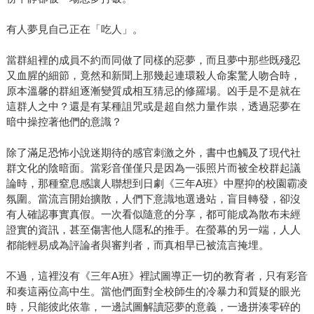
有人夢見自己正在「吃人」。
當群組裡的成員不約而同做了同樣的惡夢，而且夢中那些既殘忍
又血腥的細節，竟然和新聞上那幾起連環殺人命案驚人吻合時，
原本溫馨的群組逐漸變質成相互猜忌的修羅場。凶手是不是就在
這群人之中？還是有某種詛咒或是超自然力量作祟，透過惡夢在
暗中操控著他們的意識？
除了滿足恐怖小說迷期待的感官刺激之外，書中也觸及了現代社
群文化的陰暗面。當彩音僅僅只是因為一張照片而被全校群起議
論時，那種窒息感讓人聯想到日劇《三年A班》中壓抑的校園霸凌
氛圍。當流言開始擴散，人們下意識地選邊站，盲目轉發，卻沒
有人確認事實真假。一次看似隨意的分享，都可能成為散布未經
證實的資訊，甚至傷害他人隱私的推手。在螢幕的另一端，人人
都能輕易成為評論者與審判者，而真相早已被流言掩埋。
不過，這裡沒有《三年A班》裡試圖導正一切的教育者，只有彩音
和奏這兩位高中生。當他們面對全校師生的冷暴力和質疑的眼光
時，只能彼此依靠，一邊試圖解讀惡夢的意義，一邊拼湊零碎的