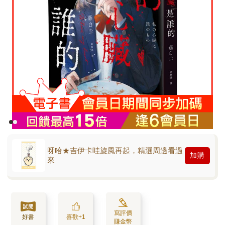
呀哈★吉伊卡哇旋風再起，精選周邊看過
加購
來
寫評價
好書
喜歡+1
賺金幣