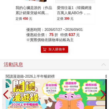
可能成為散布未經證實的資訊，甚至傷害他人隱私的推手。
在螢幕的另一端，人人都能輕易成為評論者與審判者，而真
我的心臟是誰的（作品
愛情往返1（韓國網漫
累計銷量突破40萬
百萬人氣ABO作，無
相早已被流言掩埋。 不過，這裡沒有《三年A班》裡試圖
冊！社群網路X爆紅鬼
聖光火辣開車！）
定價
450
元
定價
399
元
導正一切的教育者，只有彩音和奏這兩位高中生。當他們面
才新銳作家，藤白圭最
對全校師生的冷暴力和質疑的眼光時，只能彼此依靠，一邊
新長篇作——校園驚悚
優惠時間：2026/07/27 ~2026/09/01
試圖解讀惡夢的意義，一邊拼湊零碎的線索，隨著故事進入
×心理懸疑×集體夢
優惠組合價：
75
折
特價
637
元
下半場，節奏不斷加速，最終推向一個會嚇得讀者措手不
魘）
※實際價格依購物車結帳為主
及、甚至感到「瘋狂」的反轉結局。這也難怪日本讀者看完
加入購物車
後紛紛直呼：「真的有夠瘋，既恐怖又懸疑。」 如果你是
喜歡體驗驚悚恐怖和反轉結局的快感，這會是一部讓人意猶
未盡的恐怖小說！
活動訊息
閱讀漫遊錄-2026上半年暢銷榜
飢