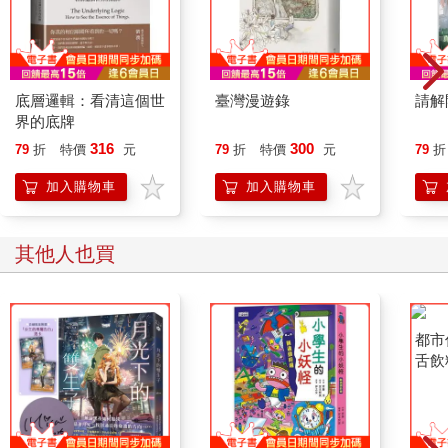
底層邏輯：看清這個世
臺灣漫遊錄
請解
界的底牌
316
300
79
折
特價
元
79
折
特價
元
79
折
加入購物車
加入購物車
其他人也買