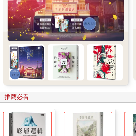
嗎？」
大概是身為年長者的自尊心，不允許自己被月下部先生摸頭吧。
光看文字就能想像她使性子的語氣，真不可思議。
月下部先生顯然沒把鬧脾氣的日向姐放在心上，立刻回了一句：
「我就是這個意思！」後面還附上一張有著OK的小熊貼圖。
「再說了，宮部姐也知道阿幸的腦子裡都是肌肉吧。
「要是真的犯下連續殺人那麼大的案子，不可能還逍遙法外吧？
「警察可沒有這麼蠢喔。」
月下部先生說得沒錯。在群組裡聊了這麼久，我們都很清楚阿幸
的性格。單純又老實，成績雖然不太好，但花在拳擊上的熱情是
別人的好幾倍。更重要的是，重情重義的他絕不可能做出這種事
情來。
「雄太說得沒錯。
「我真糟糕。完全不會看臉色，想到什麼就隨便亂講……
推薦必看
「阿幸不可能變成殺人凶手。」