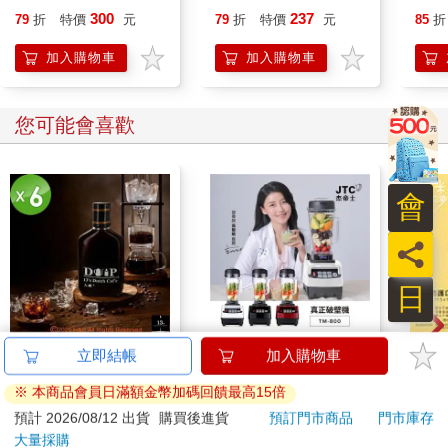
獎】
38】
讓你
300
237
79
折
特價
元
79
折
特價
元
85
折
加入購物車
加入購物車
您可能會喜歡
會
員
日
【13章】專業冰滴久
JTC杰帝士三匹馬力智
雙色
立即結帳
加入購物車
釀6入組（160ml/瓶）
能萬用調理機-TM-
罩（
※ 本商品會員日滿額金幣加碼回饋最高15倍
800-黑-公司貨(真正破
855
8300
8
折
特價
元
特價
元
特價
13500
壁機/高敏敏推薦)
預計 2026/08/12 出貨
購買後進貨
預訂門市商品
門市庫存
大量採購
加入購物車
加入購物車