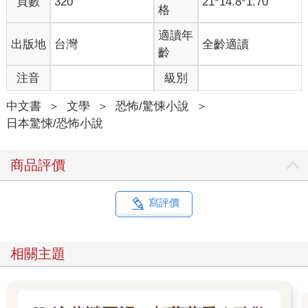
頁數
320
21*14.8*1.70
不知怎地，話題已經從批判有人拿命案當成遲到的藉口，變成熱
格
烈地猜測凶手的動機。但我突然想到的一件事。
「你們不覺得很像之前發生在東京都內的連續殺人案嗎……」
適讀年
出版地
台灣
全齡適讀
「妳是說那個模仿『新宿斷肢殺人案』的傢伙嗎？」
齡
「嗯。同樣都是身體有一部分不見了。」
注音
級別
「都內到大宮的距離不到一小時，倒也不是不可能。」
這時，日向姐打斷了我們的對話。
中文書
＞
文學
＞
恐怖/驚悚小說
＞
「那個……我想到一個非常瘋狂的可能性。」
日本驚悚/恐怖小說
接著，她傳了一個淚眼迷濛、渾身發抖的小熊貼圖。
「什麼可能性？」
「妳想到什麼了？」
商品評價
「發生在都內的連續殺人案，是不是跟阿幸做的夢有點像啊？」
突然冒出一個和連續殺人案八竿子打不著的名字，我嚇了一大
跳。更別說那還是完全出乎意料之外的驚悚內容，一時間害我不
寫評價
知該怎麼回答才好。
就連月下部先生也只回了一連串「咦？」「欸？」的簡短字眼。
日向姐完全不理會驚魂未定的我們，想到什麼就一股腦地打了出
相關主題
來。那些訊息像是連續施放的煙火，毫不間斷。就像前陣子她對
阿幸說的那些話一樣，這種想到什麼就說什麼的性格，是日向姐
的老毛病。
「阿幸不是說過嗎？」