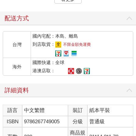
「好嚇人……」
光是想像，身體就忍不住發起抖來。光是殺人命案就已經夠可怕
了，還把十根手指一根根地切下來殺害，那已經不是正常人能做
配送方式
得出來的事。
我臉色鐵青地凝視著手機畫面。
國內宅配：本島、離島
日向姐傳來訊息。
「沒有找到被害人的手指這點好可怕啊。」
到店取貨：
台灣
不限金額免運費
「啊，我剛才也在留言板看到相同的想法。」
我立刻回覆，月下部先生也緊接著加入。
國際快遞：全球
「對吧？就像我剛才說的，事情恐怕不只是感情糾紛那麼簡
海外
單。」
港澳店取：
「雄太，你在說什麼呀。醫療疏失只是傳言不是嗎？」
「又不是在拍電視劇，後輩替前輩頂罪入獄這種事不可能發生
詳細資料
啦。」
「再說了，你可以去看看那些日本怪談就知道了。女人一旦因愛
成恨，可是很可怕的。」
語言
中文繁體
裝訂
紙本平裝
日向姐仍然堅持是男女之間的愛恨情仇。說到這裡，月下部先生
也舉了幾個出現在怪談或文學裡赫赫有名的女性角色。
ISBN
9786267749005
分級
普通級
「這麼說也是。像是阿岩、於七，還有清姬也很瘋狂呢。
「果然還是因為感情糾紛吧。」
商品規