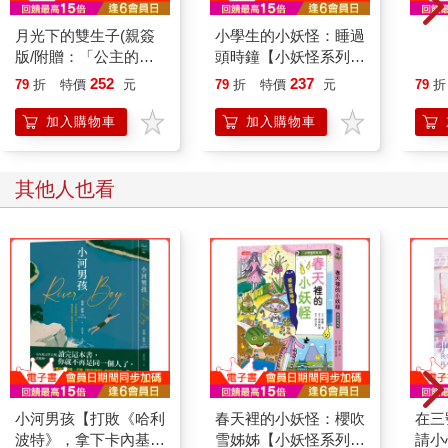
月光下的雙生子(親簽
小學生的小妖怪：睡過
都市
版/附贈：「公主的專
頭時鐘【小妖怪系列
舌飲
屬告白」透卡)
21】
19】
252
237
79
折
特價
元
79
折
特價
元
79
折
加入購物車
加入購物車
其他人也看
小河男孩【打敗《哈利
春天裡的小妖怪：櫻吹
在三
波特》，拿下卡內基首
雪姊姊【小妖怪系列
請小