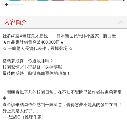
內容簡介
社群網路X爆紅鬼才新銳——日本新世代恐怖小說家，藤白圭
★作品累計銷量突破400,000冊★
☆ 一鳴驚人長篇代表作，震撼登場 ☆
當惡夢成真，你還敢睡嗎？
校園驚悚╳心理懸疑╳失控夢魘
最後的反轉，將徹底顛覆你的想像！
「開頭看似平凡的校園日常，在不知不覺間已被作者拉進惡夢當
中，
直至讀畢結局依然感到一陣涼意，覺得惡夢不是真的發生在自己
身上真是太好了。」
──黑貓C（推理作家）