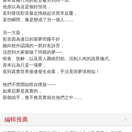
奏和青梅竹馬的彩音被分到同一班。
他原以為這是個好預兆，
直到發現彩音最近情緒起伏異常反覆，
某些瞬間，像是變成了另一個人……
另一方面，
彩音因為連日的噩夢而睡不好，
她向校外認識的一群好友訴苦，
沒想到大家都做了同樣的夢──
啃食、肢解，以及眾人圍繞烈焰、活剝人肉的詭異儀式。
原本以為只是一場夢，
直到真實世界接連發生命案，手法竟與夢境相似！
他們不禁開始暗自懷疑——
如果惡夢是真實的，
那個凶手，會不會其實就在他們之中……
編輯推薦