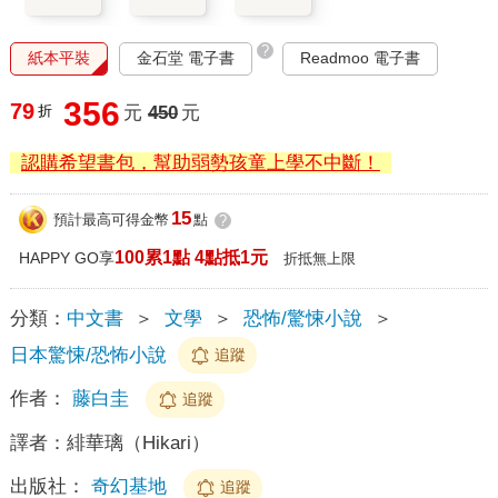
?
紙本平裝
金石堂 電子書
Readmoo 電子書
356
79
折
元
450
元
認購希望書包，幫助弱勢孩童上學不中斷！
15
預計最高可得金幣
點
?
100累1點 4點抵1元
HAPPY GO享
折抵無上限
分類：
中文書
＞
文學
＞
恐怖/驚悚小說
＞
日本驚悚/恐怖小說
追蹤
作者：
藤白圭
追蹤
譯者：
緋華璃（Hikari）
出版社：
奇幻基地
追蹤