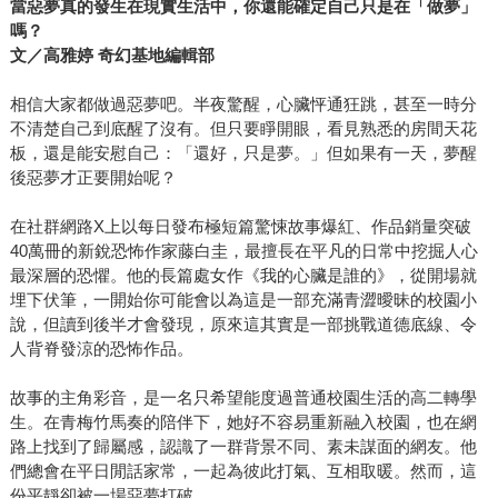
當惡夢真的發生在現實生活中，你還能確定自己只是在「做夢」
嗎？
文／高雅婷 奇幻基地編輯部
相信大家都做過惡夢吧。半夜驚醒，心臟怦通狂跳，甚至一時分
不清楚自己到底醒了沒有。但只要睜開眼，看見熟悉的房間天花
板，還是能安慰自己：「還好，只是夢。」但如果有一天，夢醒
後惡夢才正要開始呢？
在社群網路X上以每日發布極短篇驚悚故事爆紅、作品銷量突破
40萬冊的新銳恐怖作家藤白圭，最擅長在平凡的日常中挖掘人心
最深層的恐懼。他的長篇處女作《我的心臟是誰的》，從開場就
埋下伏筆，一開始你可能會以為這是一部充滿青澀曖昧的校園小
說，但讀到後半才會發現，原來這其實是一部挑戰道德底線、令
人背脊發涼的恐怖作品。
故事的主角彩音，是一名只希望能度過普通校園生活的高二轉學
生。在青梅竹馬奏的陪伴下，她好不容易重新融入校園，也在網
路上找到了歸屬感，認識了一群背景不同、素未謀面的網友。他
們總會在平日閒話家常，一起為彼此打氣、互相取暖。然而，這
份平靜卻被一場惡夢打破。