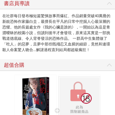
開場就埋下伏筆，一開始你可能會以為這是一部充滿青澀曖
書店員導讀
昧的校園小說，但讀到後半才會發現，原來這其實是一部挑
戰道德底線、令人背脊發涼的恐怖作品。 故事的主角彩
在社群每日發布極短篇驚悚故事而爆紅、作品銷量突破40萬冊的
音，是一名只希望能度過普通校園生活的高二轉學生。在青
新銳恐怖作家藤白圭，最擅長在平凡的日常中挖掘人心最深層的
梅竹馬奏的陪伴下，她好不容易重新融入校園，也在網路上
恐懼。他的長篇處女作《我的心臟是誰的》，一開始以為這是青
找到了歸屬感，認識了一群背景不同、素未謀面的網友。他
澀曖昧的校園小說，但讀到後半才會發現，原來這其實是一部挑
戰道德底線、令人背脊發涼的恐怖作品。 一群高中生集體做了
們總會在平日閒話家常，一起為彼此打氣、互相取暖。然
「吃人」的惡夢，且夢中那些既殘忍又血腥的細節，竟然和連環
而，這份平靜卻被一場惡夢打破。 有人夢見自己正在「吃
殺人命案驚人吻合...解謎過程直到結局都超級瘋狂！
人」。 當群組裡的成員不約而同做了同樣的惡夢，而且夢
中那些既殘忍又血腥的細節，竟然和新聞上那幾起連環殺人
超值合購
命案驚人吻合時，原本溫馨的群組逐漸變質成相互猜忌的修
羅場。凶手是不是就在這群人之中？還是有某種詛咒或是超
自然力量作祟，透過惡夢在暗中操控著他們的意識？ 除了
滿足恐怖小說迷期待的感官刺激之外，書中也觸及了現代社
群文化的陰暗面。當彩音僅僅只是因為一張照片而被全校群
起議論時，那種窒息感讓人聯想到日劇《三年A班》中壓抑的
校園霸凌氛圍。當流言開始擴散，人們下意識地選邊站，盲
目轉發，卻沒有人確認事實真假。一次看似隨意的分享，都