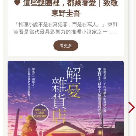
🖤 這些謎團裡，都藏著愛｜致敬
「說他做了各種殺人的夢。」
東野圭吾
「還說咬了自己殺的人，嘴裡充滿鐵鏽味。」
「新宿斷肢殺人案的凶手，不是也吃掉了被害人的一部分嗎？」
「推理小說不是在寫犯罪，而是在寫人。」 東野
「不僅如此，模仿犯也做了相同的事吧？」
圭吾是當代最具影響力的推理小說家之一，自
「阿幸也住在東京市區。」
「說不定是阿幸──」
《放學後》榮獲江戶川亂步獎出道以來，四十餘
我也知道她接下來想說什麼，但我不願讓曾經是伙伴的阿幸再一
看更多
年間創作超過百部作品，留下《白夜行》、《嫌
次被這樣貶低。
疑犯X的獻身》、《惡意》、《新參者》、《解
正想回「阿幸才不會這麼做」時，月下部先生已經冷靜地說：
憂雜貨店》等無數經典，陪伴一代又一代讀者，
「怎麼可能，妳想太多了吧。」
也讓推理小說跨越了類型文學的界線。 在他的故
輕鬆的語氣打破了群組裡的緊張氣氛。
事裡，推理從來不是終點。每一樁案件的背後，
「這次的連續殺人案本來就是非常獵奇、又容易撼動人心的事件
都藏著人性的幽微、親情的牽絆、愛情的遺憾，
吧？
以及對生命最深刻的凝視。當真相揭曉的那一
「再說了，新聞和八卦節目這幾天一直反覆拿十幾年前的命案來
刻，留在讀者心中的，往往不是兇手是誰，而是
做比較。
那些無法言說的情感。
「在那種疲勞轟炸之下，才會讓我們三個人把發生的連續殺人案
跟模仿犯畫上等號。
「聽到這裡，妳明白我想說什麼吧？」
日向姐立刻回覆。
「……你是說，他之所以做那種夢，是因為每天被新聞影響