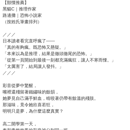
【顫慄推薦】
黑貓C｜推理作家
路邊攤｜恐怖小說家
（按姓氏筆畫排列）
／／／
日本讀者看完直呼瘋了——
「真的有夠瘋。既恐怖又懸疑。」
「本來以為是推理，結果是徹頭徹尾的恐怖。」
「從第一頁開始到最後一刻都充滿瘋狂，讓人不寒而慄。」
「太厲害了，結局讓人發抖。」
／／／
彩音從夢中驚醒，
嘴裡還殘留著鐵鏽味的餘韻，
她夢見自己滿手鮮血，啃咬著仍帶有餘溫的殘肢。
那滋味，竟令她欣喜若狂，
明明只是夢，為什麼這麼真實？
高二開學第一天，