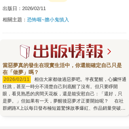
出版日：
2026/02/11
相關主題：
恐怖喔~膽小鬼慎入
當惡夢真的發生在現實生活中，你還能確定自己只是
在「做夢」嗎？
2026/02/11
相信大家都做過惡夢吧。半夜驚醒，心臟怦通
狂跳，甚至一時分不清楚自己到底醒了沒有。但只要睜開
眼，看見熟悉的房間天花板，還是能安慰自己：「還好，只
是夢。」但如果有一天，夢醒後惡夢才正要開始呢？ 在社
群網路X上以每日發布極短篇驚悚故事爆紅、作品銷量突破40
萬冊的新銳恐怖作家藤白圭，最擅長在平凡的日常中挖掘人
心最深層的恐懼。他的長篇處女作《我的心臟是誰的》，從