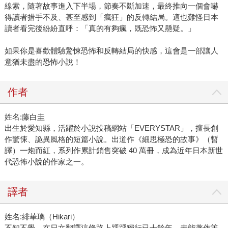
線索，隨著故事進入下半場，節奏不斷加速，最終推向一個會嚇
得讀者措手不及、甚至感到「瘋狂」的反轉結局。這也難怪日本
讀者看完後紛紛直呼：「真的有夠瘋，既恐怖又懸疑。」
如果你是喜歡體驗驚悚恐怖和反轉結局的快感，這會是一部讓人
意猶未盡的恐怖小說！
作者
姓名:藤白圭
出生於愛知縣，活躍於小說投稿網站「EVERYSTAR」，擅長創
作驚悚、詭異風格的短篇小說。出道作《細思極恐的故事》（暫
譯）一炮而紅，系列作累計銷售突破 40 萬冊，成為近年日本新世
代恐怖小說的作家之一。
譯者
姓名:緋華璃（Hikari）
不知不覺，在日文翻譯這條路上踽踽獨行已十餘年，未能著作等