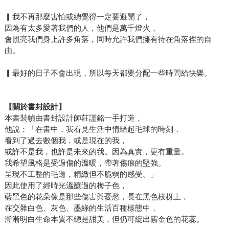
▎我不再那麼害怕或總覺得一定要避開了，
因為有太多愛著我們的人，他們是萬千燈火，
會照亮我們身上許多角落，同時允許我們擁有待在角落裡的自
由。
▎最好的日子不會出現，所以每天都要分配一些時間給快樂。
【關於書封設計】
本書裝幀由書封設計師莊謹銘一手打造，
他說：「在書中，我看見生活中情緒起毛球的時刻，
看到了過去數個我，或是現在的我，
或許不是我，也許是未來的我。因為真實，更有重量。
我希望風格是受過傷的溫暖，帶著傷痕的堅強。
呈現不工整的毛邊，精緻但不脆弱的感受。」
因此使用了經時光溫釀過的梅子色，
藍黑色的花朵像是那些傷害與憂愁，長在黑色枝枒上，
在交雜白色、灰色、墨綠的生活百種樣態中，
漸漸明白生命本質不總是甜美，但仍可綻出霧金色的花蕊。