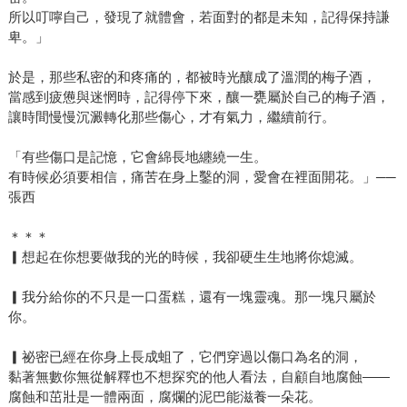
所以叮嚀自己，發現了就體會，若面對的都是未知，記得保持謙
卑。」
於是，那些私密的和疼痛的，都被時光釀成了溫潤的梅子酒，
當感到疲憊與迷惘時，記得停下來，釀一甕屬於自己的梅子酒，
讓時間慢慢沉澱轉化那些傷心，才有氣力，繼續前行。
「有些傷口是記憶，它會綿長地纏繞一生。
有時候必須要相信，痛苦在身上鑿的洞，愛會在裡面開花。」──
張西
＊＊＊
▎想起在你想要做我的光的時候，我卻硬生生地將你熄滅。
▎我分給你的不只是一口蛋糕，還有一塊靈魂。那一塊只屬於
你。
▎祕密已經在你身上長成蛆了，它們穿過以傷口為名的洞，
黏著無數你無從解釋也不想探究的他人看法，自顧自地腐蝕——
腐蝕和茁壯是一體兩面，腐爛的泥巴能滋養一朵花。