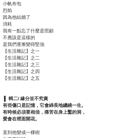
小帆布包
烈焰
因為他結婚了
消耗
我有一點忘了什麼是照顧
不應該是這樣的
是我們逐漸變得堅強
【生活雜記】之一
【生活雜記】之二
【生活雜記】之三
【生活雜記】之四
【生活雜記】之五
▌
輯二/
緣分並不究責
有些傷口是記憶，它會綿長地纏繞一生。
有時候必須要相信，痛苦在身上鑿的洞，
愛會在裡面開花。
直到他變成一棵樹