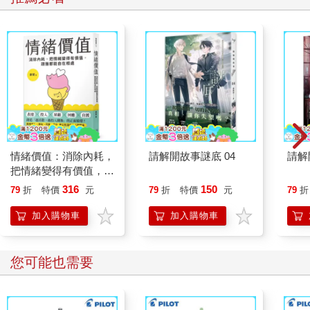
情緒價值：消除內耗，
請解開故事謎底 04
請解
把情緒變得有價值，跟
誰都能自在相處
316
150
79
折
特價
元
79
折
特價
元
79
折
加入購物車
加入購物車
您可能也需要