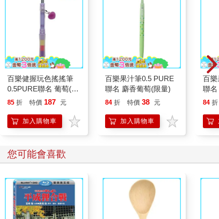
百樂健握玩色搖搖筆
百樂果汁筆0.5 PURE
百樂果
0.5PURE聯名 葡萄(限
聯名 麝香葡萄(限量)
聯名
量)
187
38
85
折
特價
元
84
折
特價
元
84
折
加入購物車
加入購物車
您可能會喜歡