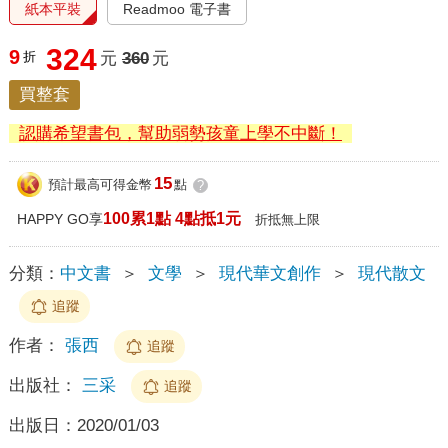
紙本平裝
Readmoo 電子書
324
9
折
元
360
元
買整套
認購希望書包，幫助弱勢孩童上學不中斷！
15
預計最高可得金幣
點
?
100累1點 4點抵1元
HAPPY GO享
折抵無上限
分類：
中文書
＞
文學
＞
現代華文創作
＞
現代散文
追蹤
作者：
張西
追蹤
出版社：
三采
追蹤
出版日：
2020/01/03