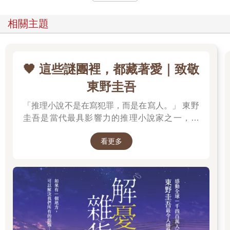
相關主題
🖤 這些謎團裡，都藏著愛｜致敬
東野圭吾
「推理小說不是在寫犯罪，而是在寫人。」 東野
圭吾是當代最具影響力的推理小說家之一，自
《放學後》榮獲江戶川亂步獎出道以來，四十餘
看更多
年間創作超過百部作品，留下《白夜行》、《嫌
疑犯X的獻身》、《惡意》、《新參者》、《解
憂雜貨店》等無數經典，陪伴一代又一代讀者，
也讓推理小說跨越了類型文學的界線。 在他的故
事裡，推理從來不是終點。每一樁案件的背後，
都藏著人性的幽微、親情的牽絆、愛情的遺憾，
以及對生命最深刻的凝視。當真相揭曉的那一
刻，留在讀者心中的，往往不是兇手是誰，而是