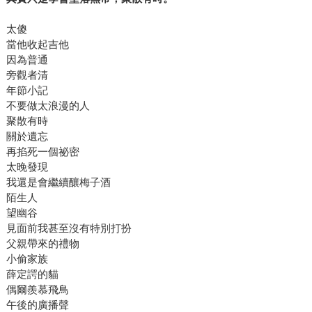
太傻
當他收起吉他
因為普通
旁觀者清
年節小記
不要做太浪漫的人
聚散有時
關於遺忘
再掐死一個祕密
太晚發現
我還是會繼續釀梅子酒
陌生人
望幽谷
見面前我甚至沒有特別打扮
父親帶來的禮物
小偷家族
薛定諤的貓
偶爾羨慕飛鳥
午後的廣播聲