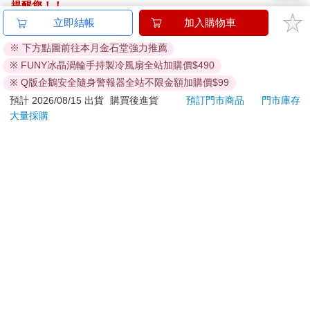
提醒您！！
金石堂及銀行均不會請您操作ATM! 如接獲電話要求您前往
立即結帳
加入購物車
ATM提款機，請不要聽從指示，以免受騙上當！
※ 下方點圖前往本月金石堂強力推薦
退換貨須知：
※ FUNY冰晶渦輪手持製冷風扇全站加購價$490
**提醒您，鑑賞期不等於試用期，退回商品須為全新狀態**
※ Q版企鵝安全隨身警報器全站不限金額加購價$99
依據「消費者保護法」第19條及行政院消費者保護處公告之
預計 2026/08/15 出貨
購買後進貨
預訂門市商品
門市庫存
「通訊交易解除權合理例外情事適用準則」，以下商品購買
大量採購
後，除商品本身有瑕疵外，將不提供7天的猶豫期：
易於腐敗、保存期限較短或解約時即將逾期。（如：生
鮮食品）
依消費者要求所為之客製化給付。（客製化商品）
報紙、期刊或雜誌。（含MOOK、外文雜誌）
經消費者拆封之影音商品或電腦軟體。
非以有形媒介提供之數位內容或一經提供即為完成之線
上服務，經消費者事先同意始提供。（如：電子書、電
子雜誌、下載版軟體、虛擬商品…等）
已拆封之個人衛生用品。（如：內衣褲、刮鬍刀、除毛
刀…等）