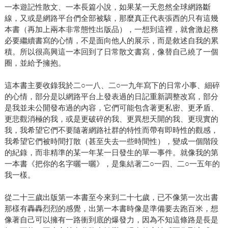
一本遊記性散文、一本長篇小說，如果某一天忽然全球網路斷
線，又或是網路平台們全部被駭，那麼真正代表張西的只有這幾
本書（再加上兩本非常態性出版品），一想到這裡，就會激起務
必要繼續書寫的心情，不是面向他人的展示，而是敘述自我的累
積。所以很高興這一本回到了日常散文書寫，像替自己繞了一個
圈，並給予擁抱。
這本書主要收錄我於二○一八、二○一九年寫下的日常小事、細碎
的心情，部分是以網路平台上發表過的日記重新調整改寫，部分
是我並未公開發布過的內容，它們可能包含著更私密、更矛盾、
更悲觀消極的我，或是更破碎的我、更異想天開的我、更現實的
我，我希望它們不要隨著網路社群的特性而帶有即時性的觀感，
我希望它們被時間打散（甚至失去一些時間性），變成一個階段
的紀錄，而非精準的某一年某一日發生的單一事件。就像我的第
一本書《把你的名字曬一曬》，是集結著二○一四、二○一五年的
我一樣。
從二十三歲出版第一本書至今來到二十七歲，已不像第一次出書
那樣有轟轟烈烈的感覺，出第一本書時像是準備要去跑百米，想
像著自己可以擁有一路衝到底的爆發力，因為不知這條路是長是