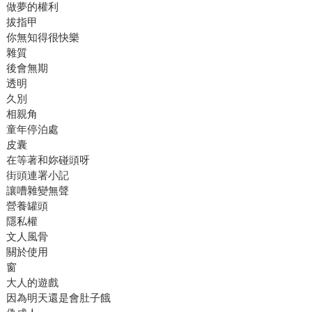
做夢的權利
拔指甲
你無知得很快樂
雜質
後會無期
透明
久別
相親角
童年停泊處
皮囊
在等著和妳碰頭呀
街頭連署小記
讓嘈雜變無聲
營養罐頭
隱私權
文人風骨
關於使用
窗
大人的遊戲
因為明天還是會肚子餓