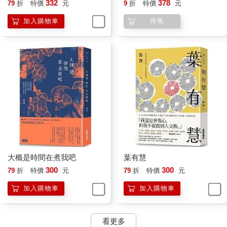
332
378
79
折
特價
元
9
折
特價
元
加入購物車
停售
大概是時間在煮我吧
葉有慧
300
300
79
折
特價
元
79
折
特價
元
加入購物車
加入購物車
看更多