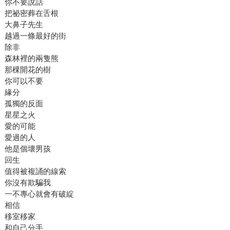
你不要說話
把祕密葬在舌根
大鼻子先生
越過一條最好的街
除非
森林裡的兩隻熊
那棵開花的樹
你可以不要
緣分
孤獨的反面
星星之火
愛的可能
愛過的人
他是個壞男孩
回生
值得被複誦的線索
你沒有欺騙我
一不專心就會有破綻
相信
移室移家
和自己分手