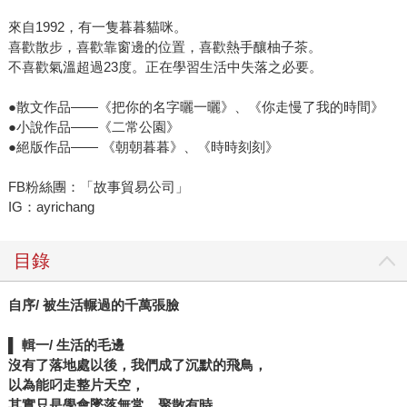
來自1992，有一隻暮暮貓咪。
喜歡散步，喜歡靠窗邊的位置，喜歡熱手釀柚子茶。
不喜歡氣溫超過23度。正在學習生活中失落之必要。
●散文作品——《把你的名字曬一曬》、《你走慢了我的時間》
●小說作品——《二常公園》
●絕版作品—— 《朝朝暮暮》、《時時刻刻》
FB粉絲團：「故事貿易公司」
IG：ayrichang
目錄
自序/
被生活輾過的千萬張臉
▌
輯一/
生活的毛邊
沒有了落地處以後，我們成了沉默的飛鳥，
以為能叼走整片天空，
其實只是學會墜落無常，聚散有時。