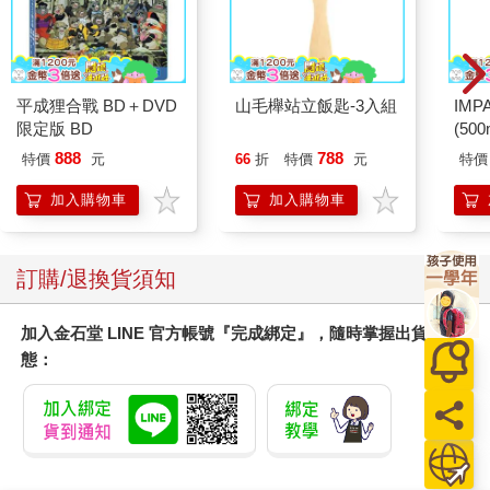
平成狸合戰 BD＋DVD
山毛櫸站立飯匙-3入組
IM
限定版 BD
(50
IMC
888
788
特價
元
66
折
特價
元
特價
加入購物車
加入購物車
訂購/退換貨須知
加入金石堂 LINE 官方帳號『完成綁定』，隨時掌握出貨動
態：