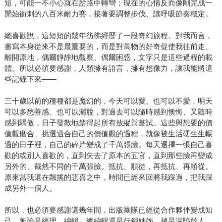
短，可能一不小心就在岔路中轉彎；現在的心情反而像剛完成一
開始衝刺的八百米耐力賽，接著要調整步伐、讓呼吸節奏穩定。
總喜歡說，這短短的幾年彷彿經歷了一段奇幻旅程。對我而言，
書寫本身從來不是最重要的，而是對萬物的好奇促使我往前走、
離開原地，偶爾靜靜地觀察、偶爾困惑，文字只是這些過程的載
體。所以必須要感謝，人類擁有語言，擁有想像力，讓我能將這
些記錄下來——
三十歲以前的種種都是魔幻的，今天可以愛、也可以不愛，明天
可以多愁善感、也可以灑脫，對過去可以隨時感到懊悔、又隨時
感到驕傲，日子發散地禁得起所有放縱與嘗試。這些與想要的價
值觀磨合、挑選適合自己的價值觀的過程，就像被生活硬生生輾
過的日子裡，自己的碎片變成了千萬張臉。每天選擇一張自己喜
歡的或別人喜歡的，直到失去了原本的五官，直到那些臉再變成
另外的、截然不同的千萬張臉。抵抗、順從，再抵抗、再順從。
原來當我還在飄搖的悲喜之中，時間已經來回將我踩過，把我踩
成另外一個人。
所以，也必須要感謝這幾年間，出版團隊已經從合作夥伴變成知
己，無論是經理、編輯、總編輯還是行銷姊姊，越是深陷於人