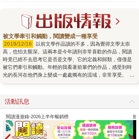
被文學牽引和觸動，閱讀變成一種享受
2019/12/16
以前文學作品讀的不多，因為覺得文學太崇
高，也怕太艱深。這兩本是今年讀到非常喜歡的作品，閱讀
時竟已經不去思考它是否是文學、它的定義和歸類，僅僅是
被它們牽引和觸動。年輕的我看著前輩們的作品，感受到時
光的長河在他們身上變成一處處獨有的流域，非常享受。 推
薦書單→《2018561716603》 這是我讀的王定國老師的第二
本書，前一本《敵人的櫻花》是長篇小說，《神來的時候》
則是短篇小說。每一篇看似平淡如水的簡單情節，看完後總
活動訊息
是久久不能自己。那是年輕的我還無法觸及的，但卻由著王
定國老師的筆觸，感受到時光的長河在他身上變成一處處獨
飢餓遊戲前傳贈早優券
有的流域，是非常享受的閱讀經驗。 推薦書單
→《2018630111209》 這是第一次讀陳雋弘老師的詩，大為
驚艷。很像細緻的熱生焦糖拿鐵，情緒很綿密，喝進肚裡會