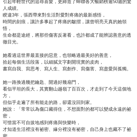
引起年輕世代的追尋喜愛，更締造了蟬聯各大暢銷榜逾50週的驚
人成績。
睽違3年，張西帶來對生活對愛對疼痛的最新感悟，
時間的刻痕，讓許多事起了疼痛的皺摺，讓曾明亮天真的她領
悟，
生命都是途經，將那些傷害反著看，也許都成了能辨認善意的透
徹目光。
她看過這世界最直接的惡意，也領略過最美好的善意，
拾起每個生活段落，以細膩文字劃開現實的皮肉，
書寫自我、寫思考、寫人生、寫創作、寫傷害、寫盡愛與孤獨。
她一路換過幾把鑰匙、開過好幾扇門，
看似平坦的長大，其實翻山越嶺了百百次，才走到了今天這個地
方，
但似乎走遍了所有能走的路，卻還沒回到家。
她說：「常常以為傷口藏得住，不想面對的都可以變成永遠的祕
密，
可惜當不可自拔地感到疼痛與快樂時，
才知道生活裡沒有祕密、緣分裡沒有祕密，自己身上也藏不了祕
密。