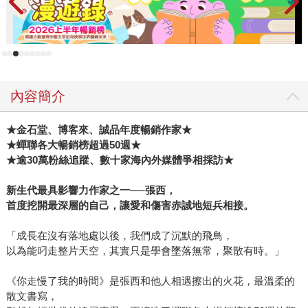
有一股熱。原本比較少讀詩的我，有一陣子難得睡前都會讀
一、兩首，因為捨不得讀完，許多情感都能走陳雋弘老師的
詩裡得到照顧。 前往→ 2019年度出版情報
內容簡介
★金石堂、
博客來、誠品年度暢銷作家★
★
蟬聯各大暢銷榜超過50
週★
★
逾30
萬粉絲追蹤、數十家海內外媒體爭相採訪★
新生代最具影響力作家之一──
張西，
首度挖開最深層的自己，讓愛和傷害赤誠地短兵相接。
「成長在沒有落地處以後，我們成了沉默的飛鳥，
以為能叼走整片天空，其實只是學會墜落無常，聚散有時。」
《你走慢了我的時間》是張西和他人相遇擦出的火花，最溫柔的
散文書寫，