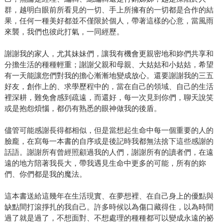
群，越明白眼前所看見的一切、手上所擁有的一切都是合作的結
果，任何一種美好都並不僅限於個人，帶著這樣的心意，當風雨
來襲，我們也彼此打氣，一同經歷。
謝謝我的家人，尤其妹妹們，讓我有機會更親密地和妳們共享和
分擔生活的種種輕重；謝謝父親和母親、大姑姑和小姑姑，希望
有一天能讓您們對我的擔心漸漸地變成放心。還要謝謝我的三五
好友，創作上的、求學歷程中的，當在自己的領域、自己的生活
裡深耕，難免會感到疏遠，而還好，每一次見到你們，聊天說笑
或是抱怨煩惱，都仍有熟悉的眼神做我的後盾。
儘管可能感謝長得都相似，但是當想起生命中每一個重要的人的
臉龐，在寫每一本書的自序或是後記時我都無法捨下這些感謝的
話語。謝謝所有曾經照顧過我的人們，謝謝所有的讀者們，在遠
遠的地方陪著我長大，帶我遇見生命中更多的可能，所有的妳
們、你們都是我的魔法。
這本書送給這幾年在生活現實、在夢想裡、在自己身上的優點與
缺點間打滾掙扎的我自己。許多時候以為傷口藏得住，以為時間
過了就是過了，不想面對、不想處理的種種都可以變成永遠的祕