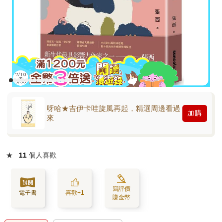
呀哈★吉伊卡哇旋風再起，精選周邊看過
加購
來
★
11
個人喜歡
寫評價
電子書
喜歡+1
賺金幣