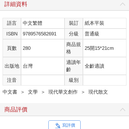
詳細資料
語言
中文繁體
裝訂
紙本平裝
ISBN
9789576582691
分級
普通級
商品規
頁數
280
25開15*21cm
格
適讀年
出版地
台灣
全齡適讀
齡
注音
級別
中文書
＞
文學
＞
現代華文創作
＞
現代散文
商品評價
寫評價