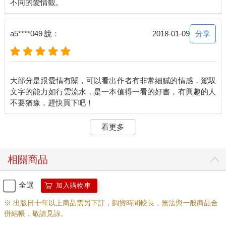
活了。願我們都能成為那樣的女人，為愛付出，為愛勇敢，為愛
疼痛，也為愛，願意對自己溫柔的人。
分享
a5****049 說：
2018-01-09
而我指的溫柔不是軟弱，是誠實地想念他，輕輕地想念那些故
事，然後在生活的輪轉裡，繼續進步。
長大以後
誰扛著長大後的複雜能不疲憊，可是，其實我們也用失去的，換
大部分是跟愛情有關，可以看出作者有非常細膩的情感，駕馭
得了很多其他的美好。
文字的能力如行雲流水，是一本值得一看的好書，有興趣的人
「怎麼每次看到妳都笑笑的，什麼事這麼開心？」
「沒有啊，就只是沒有不開心的事情而已。」
以前沒有男朋友、沒有經濟壓力、不懂社會現實、不懂挫折失
看更多
敗。
「怎麼每次看到妳都悶悶的，感覺很累，怎麼了嗎？」
「沒有啊，就只是沒有遇到開心的事而已。」
相關商品
長大以後，什麼都有了，就是沒了單純。誰扛著長大後的複雜能
不疲憊，可是，其實我們也用失去的，換得了很多其他的美好。
所以，是這樣的吧，我們盡可能讓自己保持單純，但要學會複雜
全選
加入購物車
的思考。因為長大以後，複雜是為了保護自己，單純是為了善待
※ 出版日十年以上商品需另下訂，調貨時間較長，無法與一般商品合
別人。
併結帳，敬請見諒。
還好小姐