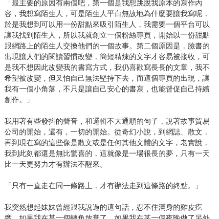
「最主要的原因有兩個吧，第一個是我想跳脫我原本的寫作內
容，我想寫陌生人，可是陌生人平白無故地為什麼要讓我寫呢，
於是我想到可以用一份甜點來吸引陌生人，我需要一個平台可以
讓我找到陌生人，所以我就創立一個粉絲專頁，開始以一份甜點
跟網路上的陌生人交換他們的一個故事。第二個原因是，臉書的
出現讓人們的閱讀習慣改變，簡短精煉的文字才容易被接收，可
是我不想因此改變我的書寫方式，我仍喜歡寫長長的文章，我不
希望被改變，但又怕自己無法堅持下去，而這個專頁的出現，讓
我有一個小角落，不只是讓自己安心的書寫，也能督促自己持續
創作。」
我用著有些發抖的聲音，和邏輯不大通順的句子，說著故事貿易
公司的開始，還有，一切的開始。從奇幻小說，到網誌、散文，
再到現在寫的這些像是散文或是任何其他文體的文字，老實說，
我到此刻都還是無比驚喜的，這就像是一場很長的夢，只有一天
比一天更努力才有辦法不醒來。
「只有一直走在同一條路上，才有辦法走到這條路的終點。」
我突然想起妹妹曾經跟我說過的這句話，忍不住滿身的雞皮疙
瘩。如果我在某一個轉角放棄了，如果我在某一個夜晚做了另外