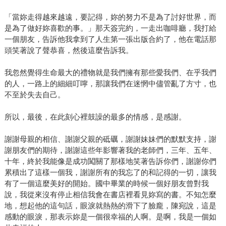
「當妳走得越來越遠，要記得，妳的努力不是為了討好世界，而
是為了做好妳喜歡的事。」那天簽完約，一走出咖啡廳，我打給
一個朋友，告訴他我拿到了人生第一張出版合約了，他在電話那
頭笑著說了聲恭喜，然後這麼告訴我。
我忽然覺得生命最大的禮物就是我們擁有那些愛我們、在乎我們
的人，一路上的細細叮嚀，那讓我們在迷惘中儘管亂了方寸，也
不至於失去自己。
所以，最後，在此刻心裡鼓譟的最多的情感，是感謝。
謝謝母親的相信、謝謝父親的砥礪，謝謝妹妹們的默默支持，謝
謝朋友們的期待，謝謝這些年影響著我的老師們，三年、五年、
十年，終於我能像是成功闖關了那樣地笑著告訴你們，謝謝你們
累積出了這樣一個我，謝謝所有的我忘了的和記得的一切，讓我
有了一個這麼美好的開始。國中畢業的時候一個好朋友曾對我
說，我從來沒有停止相信我會在書店裡看見妳寫的書。不知怎麼
地，想起他的這句話，眼淚就熱熱的滑下了臉龐，陳宛說，這是
感動的眼淚，那表示妳是一個很幸福的人啊。是啊，我是一個如