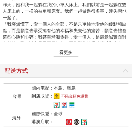
昨天，她和我一起躺在我的小單人床上。我們以前是一起躺在雙
人床上的，一樣的被單和床套。我們一起做過很多事，連失戀也
一起了。
「我突然懂了，愛一個人的全部，不是只單純地愛他的優點和缺
點，而是願意去承受擁有他的幸福和失去他的痛苦，願意去體會
這些心跳和心碎；我甚至漸漸覺得，愛一個人，是願意誠實面對
全部的自己。誠實是需要勇氣的，因為那往往帶點遺憾和疼痛，
所以如果我們誠實了，就算心酸酸的，也要給自己鼓勵，因為這
看更多
樣的我們，好勇敢好勇敢。」
她的眼淚停不下來，我的心灼熱地發著疼，卻沒有半滴眼淚。這
是我第一次明白，什麼是痛到哭不出來。是不是我們很愛一個
配送方式
人，卻發現在他的眼睛裡，自己的影子只剩下淺淺輕輕的緬懷，
才會有這樣的覺悟，哭不出來，卻痛得全身頻頻發麻。卻還忍不
國內宅配：本島、離島
住想問，是不是還有機會呢，還有機會的吧。還有機會的嗎？
她繼續哭著，她說，對，就是這樣，我睡不著，我只要想著他我
到店取貨：
台灣
不限金額免運費
就睡不著，我好難受，但我不知道誰可以來救我，妳告訴我該怎
麼辦才好，我該怎麼辦才好。我牽起她的手，很用力地。現在的
國際快遞：全球
她，就像那天的我一樣，疼痛地只剩下流淚的力氣。
海外
喜歡不會失去意義
港澳店取：
「嘿，妳有沒有發現一件事。」我問。她沒有說話，只是看著