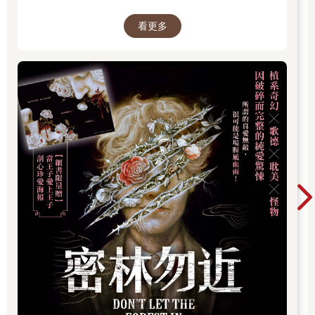
雖然這樣的抽象描述其實不太抽象，但我知道她是聽得懂的。
勇敢地去擁有
看更多
「但我不想要受傷，不想要捨不得。」她也喝了一口她的無糖伯
爵紅茶。
「沒有人想要受傷的，但這就是把心拿出來要承擔的風險，妳會
感受到最真實的幸福，如同妳可能會感受到最真實的痛苦。這沒
有不好啊，妳就是個真真實實的人，這些感受會讓妳明白自己真
真實實地活著。」
「好難喔。」她嘆了一口氣：「如果受過傷，如果明知道失去這
麼難受，為什麼還要勇敢地去擁有呢？」
「勇敢地擁有不是為了防備失去或抵禦失去，勇敢地擁有與失去
無關，就只是讓自己真實地去感受什麼是擁有，如此而已。那樣
的感受無比美好，不要因為任何一種害怕而放棄。」說這些話的
時候，我也好像在鼓勵自己。
不要把自己的心收起來
那些害怕再愛的時刻，那些害怕再相信的夜晚，其實都只是過
程，如果明白這一次別離的不捨是因為幸福大於傷害，如果明白
這一次失去的體悟和成長遠遠大於想像，那麼以後我還是要再認
真又瘋狂地去愛一場，才不枉費了這些眼淚和收獲。
「希望我們在每一刻裡都認真地去喜歡和討厭，在快樂的時候儘