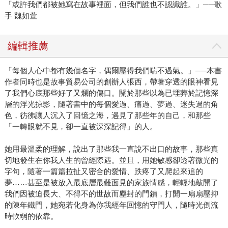
「或許我們都被她寫在故事裡面，但我們誰也不認識誰。」──歌
手 魏如萱
編輯推薦
「每個人心中都有幾個名字，偶爾壓得我們喘不過氣。」──本書
作者同時也是故事貿易公司的創辦人張西，帶著穿透的眼神看見
了我們心底那些好了又爛的傷口。關於那些以為已埋葬於記憶深
層的浮光掠影，隨著書中的每個愛過、痛過、夢過、迷失過的角
色，彷彿讓人沉入了回憶之海，遇見了那些年的自己，和那些
「一轉眼就不見，卻一直被深深記得」的人。
她用最溫柔的理解，說出了那些我一直說不出口的故事，那些真
切地發生在你我人生的曾經際遇。並且，用她敏感卻透著微光的
字句，隨著一篇篇拉扯又密合的愛情、跌疼了又爬起來追的
夢……甚至是被放入最底層最難面見的家族情感，輕輕地敲開了
我們因被迫長大、不得不的世故而塵封的門鎖，打開一扇扇壓抑
的陳年鐵門，她宛若化身為你我經年回憶的守門人，隨時光倒流
時軟弱的依靠。