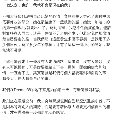
一個決定，也許，我就不會是現在的我了。
不知道該如何說明自己此刻的心情，育珊前幾天寄來了書稿中還
需要修改的部分，她在最後說了一些鼓勵的話，她說，加油，妳
的第一個Baby就要出生了。寫到這裡，我忍不住熱淚盈眶。也許
對於很多人而言，這是一件微不足道的小事，但若當我們那麼清
楚自己要走的路，當我們明白這些發生多麼不容易，是我用了多
少個日夜，寫了多少年的累積，才有了這樣一個小小的開始，我
無法不激動。
「妳可能會走上一條沒有人走過的路，這條路上沒有人帶領、沒
有人可以模仿，可是妳要繼續走下去，用妳一開始的信念和熱
情，一直走下去。其實這就是我們每個人都要碰到和面對的事，
越長大，長大越是自己的事。」
我們在Dremer38的地下室簽約的那一天，育珊這麼對我說。
此刻坐在電腦桌前，我才突然間感覺到自己那麼沉重的步伐，不
是因為背著別人的期待，而是要背著比別人還要更相信自己的相
信，才有辦法每一步都走地安心踏實。