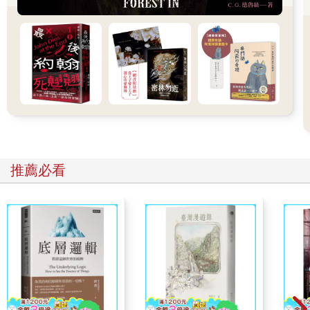
管笑得大聲，在疼痛的時候不要忍，不要因為害怕任何一種可能
的到來而把自己的心收起來，我們不要也不該成為一位還好先生
或還好小姐，世界這麼大，還有多少的人和事等著我們去發現和
體驗，什麼都還好，太可惜了。」
我對她笑了笑，她說，好，我會試試看的。一定要試啊，我拍拍
她的肩，一定要試的。
試過之後，妳會看見自己的顏色和形狀，然後，妳會開始學著調
整，讓自己變成自己喜歡的樣子。她看著我，我告訴她，我並不
是第一次失去就能夠這麼想，而是在明白失去其實給了我意想不
到的成長，而我不想浪費這些成長，所以才會希望自己的下一
次、下下次，每一場相遇都要用真心去體會。
推薦必看
她在走進捷運站的時候又回頭了一次，謝謝妳，她說。不要謝我
啦，我說，我很高興能與妳有這樣的對話。
有很多的長大和體悟，並不是憑空冒出來的，而是在與別人的對
話中，發現其實生活裡的細節藏滿智慧，等著我們去意識和發
現。
「謝謝我們都在失去後勇敢地練習著勇敢。」