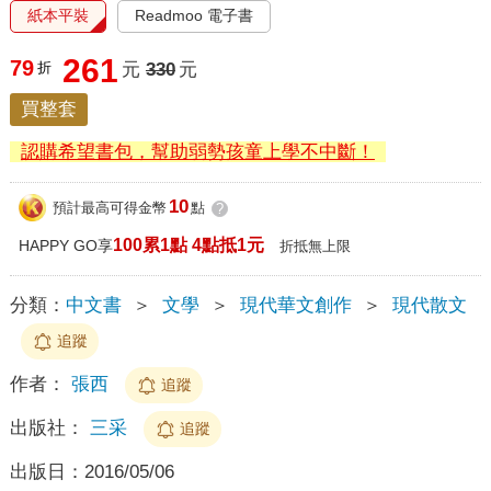
紙本平裝
Readmoo 電子書
261
79
折
元
330
元
買整套
認購希望書包，幫助弱勢孩童上學不中斷！
10
預計最高可得金幣
點
?
100累1點 4點抵1元
HAPPY GO享
折抵無上限
分類：
中文書
＞
文學
＞
現代華文創作
＞
現代散文
追蹤
作者：
張西
追蹤
出版社：
三采
追蹤
出版日：
2016/05/06