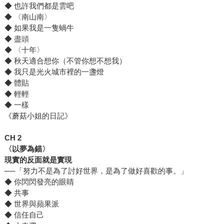
◆ 也許我們都是雲吧
◆ 〈南山南〉
◆ 如果我是一隻蝸牛
◆ 盡頭
◆ 〈十年〉
◆ 秋天適合想你（不管你想不想我）
◆ 我只是光火城市裡的一盞燈
◆ 體貼
◆ 輕輕
◆ 一樣
《蘑菇小姐的日記》
CH 2
〈以夢為錨〉
現實的反面就是實現
──「努力不是為了討好世界，是為了做好喜歡的事。」
◆ 你閃閃發亮的眼睛
◆ 共事
◆ 世界與蘋果派
◆ 信任自己