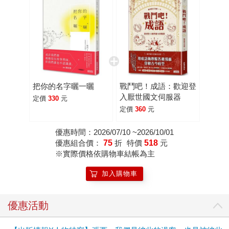
經，在粉絲專頁上寫下一個又一個的紀錄。在二○一五年七
月，她被三采出版社找到後，二○一六年五月，出版了她的第
一本書《把你的名字曬一曬》。 第一次，她以張西的名字，
深深地走進讀者心裡。 這一次，張西以一封情書換一張沙發
的形式，再次進行故事貿易。她拉起行李，從台北出走，步
上一千公里的島內紀行。在與三十個陌生人度過的夜晚裡，
她傾聽了他們的過去、現在與未來，見證了各種被命運無情
把你的名字曬一曬
戰鬥吧！成語：歡迎登
刻劃下的傷口和堅強、失落與希望…… 在這一個個看似尋常
入厭世國文伺服器
定價
330
元
的百姓人家中，她看見了一個個在命途波流中力圖求生的靈
定價
360
元
魂，各種身處人生邊境的困惑──擁有獨自宇宙的十七歲高二
生，她超越年歲的寂寞；有兩個孩子的三十五歲單親媽媽，
優惠時間：2026/07/10 ~2026/10/01
優惠組合價：
75
折
特價
518
元
曾對愛情的孤注一擲；家暴陰影下的二十三歲少女，對家庭
※實際價格依購物車結帳為主
的恐懼與無悔包容……那些一語道不盡的撼動，她一一寫進
了《你走慢了我的時間》。 這是她人生截至目前最長的旅
加入購物車
行，更由衷感到：「每一天晚上，都是一扇門，每一扇門
後，都是一個宇宙。」 面對時而超越、時而少於自己年歲的
優惠活動
靈魂，張西用理解的眼神、易感的溫度，融化了每個陌生人
心中因生存不得不築起的高牆。她宛若提著一盞盞的燈光，