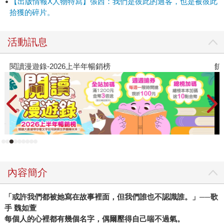
【出版情報X人物特寫】張西：我們是彼此的過客，也是被彼此
勇敢地走進時空黑洞中，照見他人與自我在生命中的掙扎、
拾獲的碎片。
困頓。讓那些深藏於記憶深處的塵埃，在彼此交心的片刻，
揚起又落下，使我們在微光的文字中，窺見了每段經歷在自
活動訊息
己生命中的重量。 當我們遇見一個人，何嘗不是從對方身
上，看見了終其一生中意欲逃避卻又渴望被觸及的自己，多
閱讀漫遊錄-2026上半年暢銷榜
飢
盼望經過彼此心靈的轉印後，讓曾經的創痛，因被理解而柔
軟，幻化為另一個懂得涵養他人傷痕的心臟。 如同張西所寫
的：「生命並不溫柔，也不會終其一生都荒蕪或華美，我們
是彼此的過客，也是被彼此拾獲的碎片，恆常裡的變數，被
沖散在人海裡的每一個靈魂，只要有人記得，就會發光。」
從《把你的名字曬一曬》到《你走慢了我的時間》，張西從
台灣這塊處處溫情的土地上，汲取了那些受命運、時光催化
的人生養分，宛若長成一棵尚未被命名的新生樹種，將她與
這塊土地的人們更緊密相連。 雖然，我們現在還不知道她是
內容簡介
哪一種樹木，但當你遇見張西（或她的文字），一定會被她
透過枝葉灑下的陽光，所觸動，就像她曾走過的那片森林一
「或許我們都被她寫在故事裡面，但我們誰也不認識誰。」──歌
樣。
手 魏如萱
每個人的心裡都有幾個名字，偶爾壓得自己喘不過氣。