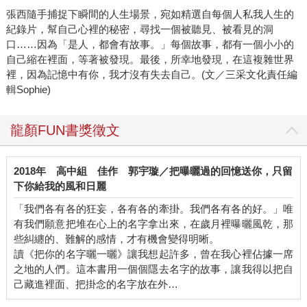
張西隨手捕捉下瞬間的人生場景，宛如精選自每個人私我人生的
紀錄片，幫自己心裡的秘密，尋找一個被聽見、被看見的洞
口……因為「是人，都會有故事。」每個故事，都有一個小小的
自己縮在裡面，等著被發現。最後，所幸地發現，在這複雜世界
裡，因為記憶中有你，我才沒有失去自己。(文／三采文化責任編
輯Sophie)
龍顏FUN書獎徵文
2018年
高中組
佳作
郭宇璇／把曝曬過的回憶送你，只留
下你給我的風和日麗
「我們各有各的狂妄，各有各的牽掛。我們各有各的好。」唯
有我們願意把堆在心上的名字拿出來，在歲月裡曝曬風乾，那
些糾纏的、難解的感情，才有機會變得明晰。
讀《把你的名字曬一曬》讓我想起許多，曾在我心裡佔據一席
之地的人們。這本書用一個個隱去名字的故事，讓我得以把自
己藏進裡面、把掛念的名字放在外…