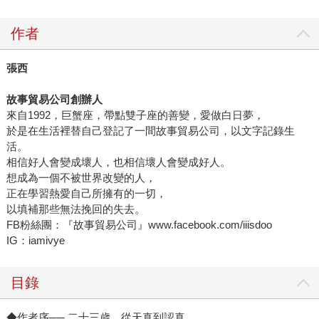
作者
張西
故事貿易公司創辦人
來自1992，巨蟹座，帶點雙子座的善變，愛做白日夢，
於是在生活裡替自己登記了一間故事貿易公司，以文字記錄生
活。
相信好人會變成壞人，也相信壞人會變成好人。
想成為一個不被世界改變的人，
正在學習熱愛自己所擁有的一切，
以填補那些無法挽回的失去。
FB粉絲團：『故事貿易公司』www.facebook.com/iiisdoo
IG：iamivye
目錄
◆作者序── 二十三歲，從天真到認真