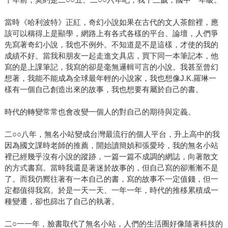
當時《哈利波特》正紅，奇幻小說如果在古代的文人茶館裡，應
該可以稱得上是顯學，網路上有各式各樣的平台、論壇，人們爭
先寫著奇幻小說，我也不例外。不知道是不是這樣，才使的我的
成績不好。當我和朋友一起走進文具店，買下同一本筆記本，他
寫的是上課筆記，我寫的卻是毫無邏輯可言的小說。我甚至曾幻
想著，我能不能成為全球最年輕的小說家，我也想像J.K.羅琳一
樣有一個自己創造出來的故事，我也想要有屬於自己的書。
時代的轉變常常也會改變一個人的對自己的期待與定義。
二○○八年，無名小站變成台灣最流行的個人平台，升上高中的我
因為國文課時老師的推薦，開始讀簡媜和張愛玲，我的無名小站
裡已經幾乎沒有小說的蹤跡，一篇一篇不成調的網誌，向著散文
的方式書寫。當時我還是著迷於故事的，但自己寫的卻漸漸不是
了。而我仍嚮往著有一本自己的書，寫的故事不一定值錢，但一
定都值得我寫。於是一天一天、一年一年，時代的推移累積成一
種變遷，卻也篩出了自己的執著。
二○一一年，臉書取代了無名小站，人們的生活圈好像隨著科技的