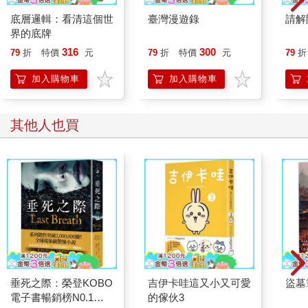
底層邏輯：看清這個世
臺灣漫遊錄
請解
界的底牌
316
300
79
折
特價
元
79
折
特價
元
79
折
加入購物車
加入購物車
其他人也買
垂死之際：榮登KOBO
吉伊卡哇這又小又可愛
盜墓
電子書暢銷榜N0.1！
的傢伙3