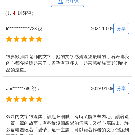
寫評價
會看清，也讓自己學會打開耳朵，聽自己的聲音。
我說，很多人是這樣的，我不確定她的他是不是如此，這只是一
（共
4
則好評）
種我的解釋。有很多人啊，會強迫自己不去想、不去碰，強迫自
己去堅持愛某一個人或遠離某一個人，這不一定與道德感有關，
分享
li************733 說：
2024-10-05
只是因為他在另一段感情裡疲乏了、累了。我們都不能去怪他，
每個人的疼痛都有自己的解決辦法，儘管我們想了好多好多，甚
至是太多太多，可以為他好、可以和他一起生活的樣子，可惜再
多的想像都留不住他。
很喜歡張西老師的文字，她的文字感覺溫溫暖暖的，看著連我
「因為我們都沒有說，說了，也許就不一樣了。」我說：「所以
的心都慢慢暖起來了，希望有更多人一起來感受張西老師的作
下一次，我們要學會適時地說心裡話。」
她和我很像，我們不是那種很容易可以把自己最心底的感情說出
來的人，也不是那種很容易可以愛上一個人的人，所以受傷的時
候，是會痛進心裡的，所以想念的時候，是會受不了，感覺自己
分享
am******796 說：
2019-04-08
快要碎掉的。因為那麼多的不容易，自己卻如此地愛上了、感受
了、走向他了。
「都會好起來的。」儘管我也正在好起來的路上。我說。
「我覺得才幾天妳變了好多。」她說。
張西的文字很溫柔，讀起來細膩、有時又能衝擊內心。讀著這
「因為我想要溫柔地對待自己。」我說：「這樣才不會傷害到自
一篇一篇的故事，有些從沒細想過的情感，又從心底破出。許
己，甚至不會去傷害到我們不想傷害的人。」
多篇幅圍繞著「愛情」這一主題，可以藉著作者的文字體認到
那時的我發現，痛，還是存在，卻可以開始試著，勇敢地繼續生