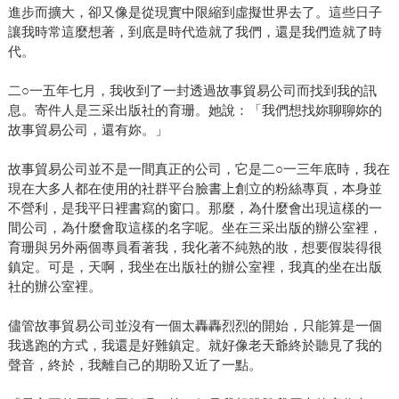
進步而擴大，卻又像是從現實中限縮到虛擬世界去了。這些日子
讓我時常這麼想著，到底是時代造就了我們，還是我們造就了時
代。
二○一五年七月，我收到了一封透過故事貿易公司而找到我的訊
息。寄件人是三采出版社的育珊。她說：「我們想找妳聊聊妳的
故事貿易公司，還有妳。」
故事貿易公司並不是一間真正的公司，它是二○一三年底時，我在
現在大多人都在使用的社群平台臉書上創立的粉絲專頁，本身並
不營利，是我平日裡書寫的窗口。那麼，為什麼會出現這樣的一
間公司，為什麼會取這樣的名字呢。坐在三采出版的辦公室裡，
育珊與另外兩個專員看著我，我化著不純熟的妝，想要假裝得很
鎮定。可是，天啊，我坐在出版社的辦公室裡，我真的坐在出版
社的辦公室裡。
儘管故事貿易公司並沒有一個太轟轟烈烈的開始，只能算是一個
我逃跑的方式，我還是好難鎮定。就好像老天爺終於聽見了我的
聲音，終於，我離自己的期盼又近了一點。