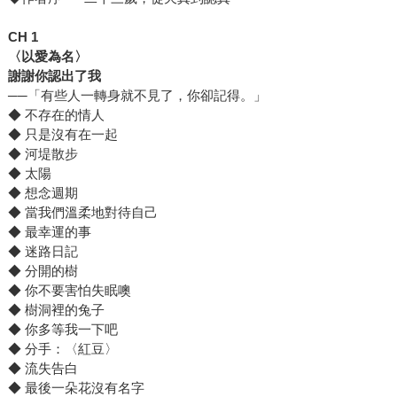
CH 1
〈以愛為名〉
謝謝你認出了我
──「有些人一轉身就不⾒了，你卻記得。」
◆ 不存在的情人
◆ 只是沒有在一起
◆ 河堤散步
◆ 太陽
◆ 想念週期
◆ 當我們溫柔地對待自己
◆ 最幸運的事
◆ 迷路日記
◆ 分開的樹
◆ 你不要害怕失眠噢
◆ 樹洞裡的兔子
◆ 你多等我一下吧
◆ 分手：〈紅豆〉
◆ 流失告白
◆ 最後一朵花沒有名字