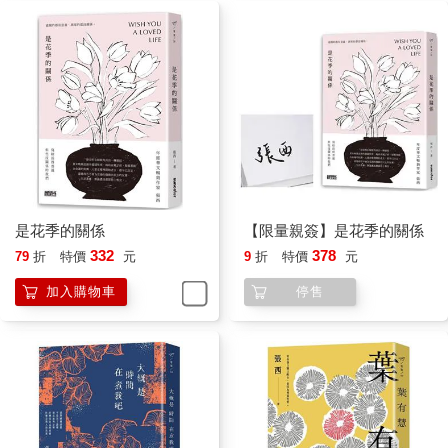
妳會感受到最真實的幸福，如同感受到最真實的痛苦。這沒有不
好啊，讓妳明白自己真真實實地活著。
她說，她是一個還好小姐。
「就是對任何事情都覺得還好。別人問我想吃什麼，我覺得還
好，別人問我對這個人有什麼看法，我覺得還好，別人問這趟旅
程我有沒有什麼意見或想去什麼景點，我覺得還好。一切對我而
言，都還好。」
怎麼會呢，我問。
「因為，我怕我在那些人身上和那些團體裡投入太多的自己，離
開的時候會捨不得。我不喜歡那種捨不得的感覺。」
所以她沒有想要涉入，沒有想要真心地去參與任何一場相遇。
是花季的關係
【限量親簽】是花季的關係
不會有開始，也不會有結束
332
378
79
折
特價
元
9
折
特價
元
捨不得，就是一種情感的滯留吧，我們的離開像是帶走了歲月，
帶走了昨天，卻帶不走曾經在某個人身上扎實感應的情緒，於是
加入購物車
停售
在轉身的那一刻充滿不捨。可是這樣的感受真的會帶來不好的生
活嗎？
「所以妳現在呢？都怎麼生活？」我喝了一口無糖去冰的伯爵紅
茶，靜靜地看著她。
她有點靦腆地笑了笑：「別人的邀約我會去，但我不敢跟別人深
聊，也不太敢加入團體，因為，好像，只要有開始就會有結束。
那如果我都這樣，把這些東西都排拒在外面，就不會有開始也不