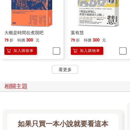
會有結束了。」
「但是妳知道嗎，最可怕的是，起先妳是有意識地排拒，後來那
會變成一個反射動作，這會將妳變成一個沒有顏色也沒有形狀的
人。就是妳說的，一個還好小姐。」
她緩緩地點了點頭：「對……我好像漸漸變成這樣了。」
大概是時間在煮我吧
葉有慧
「哇，」我輕輕地驚嘆一聲：「妳喜歡這樣的自己嗎？」
300
300
79
折
特價
元
79
折
特價
元
如果是很久以前，我會說，哇，這樣是不可以的。我會用自己看
世界的角度去評判別人，應該或不應該如何如何，但後來我發現
加入購物車
加入購物車
這是行不通的，我的想法會一直改變，而我憑什麼用這些不斷改
變的想法去定義一個人的某一個片刻。
看更多
於是現在，我只會問對方，是不是喜歡這樣的自己，是不是滿意
這樣的自己。如果她滿意她喜歡，在她不傷天害理的前提下，我
沒有理由要把自己的觀點套在她身上。
相關主題
「不喜歡，因為我覺得我好像漸漸對很多事情都沒有感覺了。可
是我不知道該怎麼辦。」她皺著眉繼續說。
「要成為一個敢把心拿出來的人。」我說。
她依舊看著我，我只是輕輕地看向她：「當妳把心拿出來，妳會
離這個世界很近，妳會發現妳感受得到這個世界，別人對妳的讚
美或批評，還有妳對人對事的喜好厭惡、悸動和感動。我們身為
如果只買一本小說就要看這本
人，有著一顆心，不拿出來就枉費了它撲通撲通的跳動了啊。」