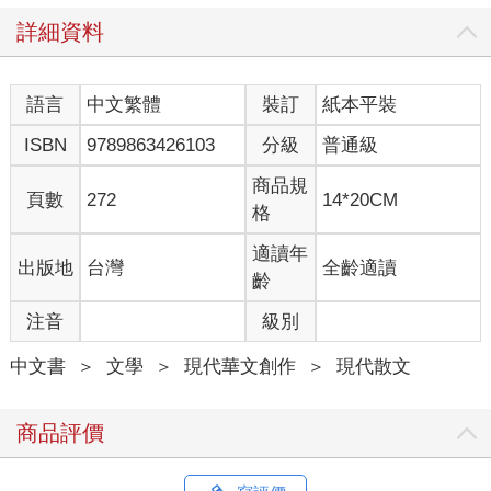
我，我繼續說：「當我們太清楚地發現自己喜歡某一個人，並且
詳細資料
那個某一個人也喜歡著自己，我們會習慣並享受自己這樣的喜
歡，就算有時候難免小心翼翼，但那也只是太害怕失去。然後，
然後，等有一天他不喜歡我們了，我們卻還是那麼深刻地喜歡著
語言
中文繁體
裝訂
紙本平裝
他，那時候，我們的喜歡好像瞬間就失去了意義。」
她依舊沒有說話。
ISBN
9789863426103
分級
普通級
「但我相信不會沒有意義的。」我說。她把我的手牽得好緊好
緊，我知道她的胸口已經灼熱得快要窒息。
商品規
頁數
272
14*20CM
「很多人說要把握時間，但我後來發現，把握機會比把握時間更
格
難，尤其是在愛情裡。就算我們都最珍惜那些他們願意親吻我
們、擁抱我們的日子，但機會錯過就是錯過了。沒有人能保證是
適讀年
出版地
台灣
全齡適讀
不是再也沒有機會，或是一定有機會，但這一次的錯過，就一定
齡
會有事情改變了。」
注音
級別
說著這些話的我，好像也在安慰自己。這是一段很難去釐清的時
光，我清楚地明白著，我身旁的她正經歷著與我一樣的感受，我
中文書
＞
文學
＞
現代華文創作
＞
現代散文
們說了一些抱怨的話，像是他們怎麼可以這樣，我們一定要很優
雅、很瀟灑地轉身，要讓他們後悔，我們說了很多這些當下說完
會覺得好一點，但心裡明白那只是氣話的話。
商品評價
她說，真的謝謝妳在。我也用一樣的眼睛看著她，還好有她在。
儘管我們都正在受著傷，儘管我們看著彼此的眼睛，會忍不住地
哭了出來，但謝謝這些時候，有彼此替自己看清，於是讓自己學