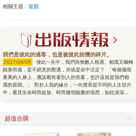
相關主題：
龍顏
我們是彼此的過客，也是被彼此拾獲的碎片。
2017/06/05
僅此一生中，我們與無數人相遇、相識又輾轉
錯身而過，是不經意的際遇，亦或是命中注定？ 「每個傷痕
累累的人身上，應該都有著別人的答案，也許這就是我們相
遇的原因。」 對於人我的緣分，一向擅長從不同的人生切片
中，看見生命時而綻放、時而微弱能量的張西，如此深深感
悟。 而她自己，更是因緣際會地，透過不間斷的文字、創
作，一字一句地開展了自己的人生…… 從二○一三年底，張
西在Facebook上創立了一個名為故事貿易公司的粉絲專頁，
超值合購
開始用一份甜點和一個陌生人交換一個故事。二○一四年，她
從貿易來的故事裡，聽見了那些人們心裡深處不被理解的曾