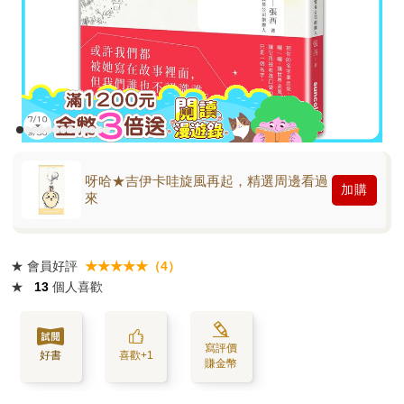
呀哈★吉伊卡哇旋風再起，精選周邊看過
加購
來
★
會員好評
★★★★★（4）
★
13
個人喜歡
寫評價
好書
喜歡+1
賺金幣