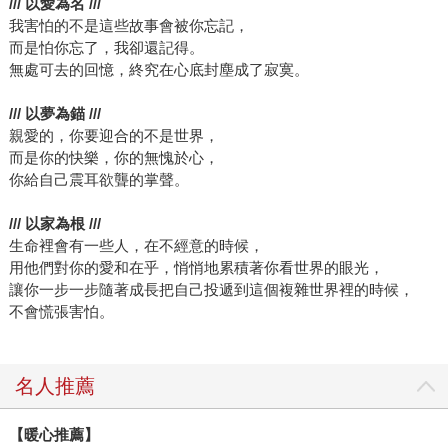
/// 以愛為名 ///
我害怕的不是這些故事會被你忘記，
而是怕你忘了，我卻還記得。
無處可去的回憶，終究在心底封塵成了寂寞。
/// 以夢為錨 ///
親愛的，你要迎合的不是世界，
而是你的快樂，你的無愧於心，
你給自己震耳欲聾的掌聲。
/// 以家為根 ///
生命裡會有一些人，在不經意的時候，
用他們對你的愛和在乎，悄悄地累積著你看世界的眼光，
讓你一步一步隨著成長把自己投遞到這個複雜世界裡的時候，
不會慌張害怕。
名人推薦
【暖心推薦】