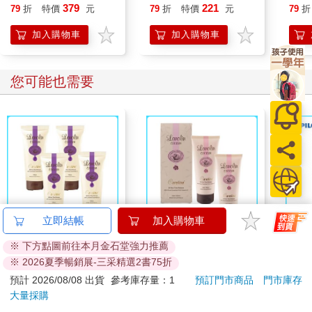
全球現象級驚悚小說，
379
221
79
折
特價
元
79
折
特價
元
79
折
系列銷售突破
2,000,000冊！
加入購物車
加入購物車
您可能也需要
立即結帳
加入購物車
【澳洲Careline】綿羊
【澳洲Careline】綿羊
百樂
※ 下方點圖前往本月金石堂強力推薦
霜含薰衣草精油-4入組
霜含玫瑰精油及維他命
0.5
※ 2026夏季暢銷展-三采精選2書75折
100ml/瓶
E-2入組 100ml/瓶
量)
599
399
19
折
特價
元
25
折
特價
元
85
折
預計 2026/08/08 出貨
參考庫存量：1
預訂門市商品
門市庫存
大量採購
加入購物車
加入購物車