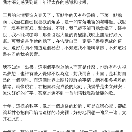
我才深刻感受到這十年裡太多的感謝和收穫。
三月的台灣要進入春天了，五點半的天有些昏暗，下著一點點
雨，我坐在自己很喜歡的角落，是一間有落地窗的咖啡廳。我點
了一塊香蕉蛋糕，和拿鐵。不對，我已經不能再點拿鐵了，醫生
說，我不能喝咖啡，那會引起大量的胃酸讓我晚上無法好好入
眠。可我還是偷偷的點了，在告訴自己一定要把書稿完成的這
天。還好店員不知道這個秘密，不知道我不能喝拿鐵，不知道出
書在即的我的興奮。
我不知道「出書」這兩個字對於他人而言是什麼，也許有些人視
為夢想，也許有些人覺得不以為意，對我而言，出書，是我對自
己的一個期許。而這個世界上關於期許的事情，總有很多複雜的
情緒。就像現在，在把書稿完成後的此刻，我幾乎是坐立難安，
無法好好的打字，甚至是選不到一首能陪我敲敲鍵盤的歌。
十年，這樣的數字，像是一個通俗的粉飾，可是在我心裡，卻總
讓我甘心把自己陷進這樣的時光裡，好好地回想一遍又一遍，尤
其在此刻。
十年前，莫約是二○○五、二○○六年吧，我十三歲，國中一年級。