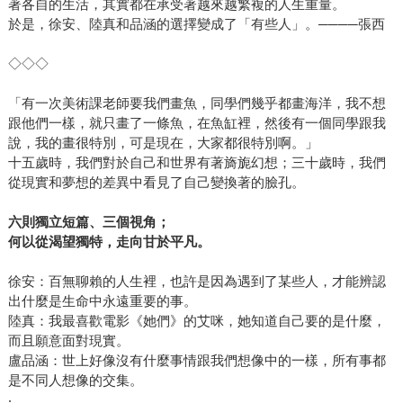
著各自的生活，其實都在承受著越來越繁複的人生重量。
於是，徐安、陸真和品涵的選擇變成了「有些人」。────張西
◇◇◇
「有一次美術課老師要我們畫魚，同學們幾乎都畫海洋，我不想
跟他們一樣，就只畫了一條魚，在魚缸裡，然後有一個同學跟我
說，我的畫很特別，可是現在，大家都很特別啊。」
十五歲時，我們對於自己和世界有著旖旎幻想；三十歲時，我們
從現實和夢想的差異中看見了自己變換著的臉孔。
六則獨立短篇、三個視角；
何以從渴望獨特，走向甘於平凡。
徐安：百無聊賴的人生裡，也許是因為遇到了某些人，才能辨認
出什麼是生命中永遠重要的事。
陸真：我最喜歡電影《她們》的艾咪，她知道自己要的是什麼，
而且願意面對現實。
盧品涵：世上好像沒有什麼事情跟我們想像中的一樣，所有事都
是不同人想像的交集。
‧