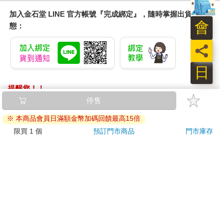
加入金石堂 LINE 官方帳號『完成綁定』，隨時掌握出貨動
會
態：
員
日
提醒您！！
金石堂及銀行均不會請您操作ATM! 如接獲電話要求您前往
ATM提款機，請不要聽從指示，以免受騙上當！
退換貨須知：
**提醒您，鑑賞期不等於試用期，退回商品須為全新狀態**
依據「消費者保護法」第19條及行政院消費者保護處公告之
「通訊交易解除權合理例外情事適用準則」，以下商品購買
後，除商品本身有瑕疵外，將不提供7天的猶豫期：
易於腐敗、保存期限較短或解約時即將逾期。（如：生
鮮食品）
依消費者要求所為之客製化給付。（客製化商品）