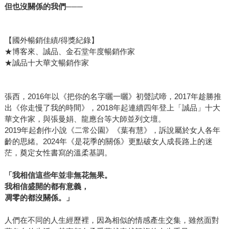
但也沒關係的我們───
【國外暢銷佳績/得獎紀錄】
★博客來、誠品、金石堂年度暢銷作家
★誠品十大華文暢銷作家
張西，2016年以《把你的名字曬一曬》初聲試啼，2017年趁勝推
出《你走慢了我的時間》，2018年起連續四年登上「誠品」十大
華文作家，與張曼娟、龍應台等大師並列文壇。
2019年起創作小說《二常公園》《葉有慧》，訴說屬於女人各年
齡的思緒。2024年《是花季的關係》更點破女人成長路上的迷
茫，奠定女性書寫的溫柔基調。
「我相信這些年並非無花無果。
我相信盛開的都有意義，
凋零的都沒關係。」
人們在不同的人生經歷裡，因為相似的情感產生交集，雖然面對