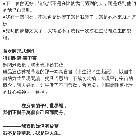
●下一個會更好，這句話不是在比較我們遇到的人，而是遇到他們
的我們自己吧。
●我有一個朋友，不知道是她變了還是我變了，還是她本來就是這
樣……
●兒時的夢都太大了，大得過不了成長一次次在生命裡產生的裂
縫。
首次跨形式創作
特別附錄‧
書中書
翻閱到最後，將出現神祕彩蛋。
盧品涵從葬禮帶走的那一本寓言書《出生記／生出記》，以書中
書的方式呈現閱讀。獨具巧思的上下裁切裝禎，表現平行宇宙的
概念，讓人好奇「如果做了不同選擇，會怎樣」？藉此呼應小說
的核心精神～「選擇」。
――――
在所有的平行世界裡，
我們正與千萬個自己風雨同舟。
――――
我喜歡妳沒有放棄，
我不是說夢想，我是說人生。