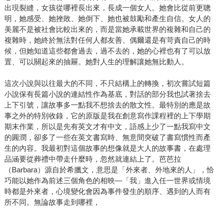
出現裂縫，女孩從哪裡長出來，長成一個女人。她會比從前更聰
明，她感受、她挫敗、她倒下、她也被鼓勵和產生自信。女人的
美麗不是被社會比較出來的，而是當她承載世界的複雜和自己的
複雜時，她終於無法對任何人都友善、偶爾還是有苛責自己的時
候，但她知道這些都會過去，過不去的，她的心裡也有了可以放
置、可以關起來的抽屜。她對人生的理解讓她無比動人。
這次小說與以往最大的不同，不只結構上的轉換，初次嘗試短篇
小說保有長篇小說的連結性作為基底，對話的部分我也試著捨去
上下引號，讓故事多一點我不想捨去的散文性。最特別的應是故
事之外的特別收錄，它的原版是我在創意寫作課程裡的上下學期
期末作業，所以是先有英文才有中文，語感上少了一點我寫中文
的圓潤，卻多了一些在英文書寫時、無意間突破了書寫慣性而產
生的內容。我最初對這個故事的想像就是大人的故事書，在處理
品涵要從葬禮中帶走什麼時，忽然就連結上了。芭芭拉
（Barbara）源自於希臘文，意思是「外來者、外地來的人」，恰
巧能以她作為前述三個角色的相映—「我」進入任一世界或情境
時都是外來者，心境變化會因為事件發生的順序、遇到的人而有
所不同。無論故事走到哪裡，