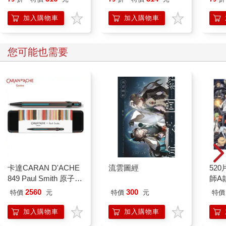
加入購物車
加入購物車
您可能也需要
卡達CARAN D'ACHE
流雲圖經
52
849 Paul Smith 原子筆
師A款
ED.5 條紋黑
2560
300
特價
元
特價
元
特價
加入購物車
加入購物車