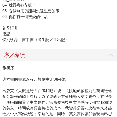
04_我最喜歡艾咪了
05_看似無用的甜與永遠重要的事
06_祝你有一個被愛的生活
花季詞典
後記
特別收錄—書中書《出生記／生出記》
序／導讀
作者序
這本書的書寫過程比想像中迂迴困難。
出版完《大概是時間在煮我吧》後，很快地就啟程前往英國進修
創意寫作的碩士課程，為了能夠更有效地融入英文創作，有很長
一段時間閒置了中文創作。當需要恢復中文語感時，礙於我粗淺
的英文，時間成為語言轉換的成本，我變得需要花比往常久才能
進入中文寫作狀態；幸運的是，同時，英文寫作讓我發現自己思