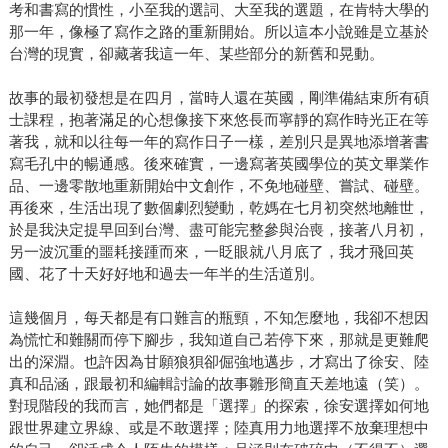
考和書寫的慣性，小至我的選詞、大至我的選題，在肯特大學的
那一年，像極了寫作之路的重新開始。所以這本小說雖是立基於
台灣的現實，卻藏著我這一年、某些部分的新舊和晃動。
故事的最初發想是在四月，當時人還在英國，剛準備結束所有碩
士課程，抱著滿足的心想像接下來悠長而寧靜的寫作時光正在等
著我，就和以往每一年的寫作日子一樣，差別只是異地添增著書
寫毛孔中的暢通感。後來確實，一邊寫著英國學位的英文畢業作
品、一邊零散地重新開始中文創作，不免地碰壁、嘗試、碰壁。
再後來，生活出現了數個劇烈變動，乾媽在七月初突然地離世，
於是我決定提早回到台灣、盡可能完整參與治喪，接著八月初，
另一波沉重的噩耗接踵而來，一眨眼就八月底了，我才飛回英
國、花了十天好好地和過去一年半的生活道別。
這幾個月，每天都是有口難言的瓶頸，不知怎麼地，我卻不想因
為慌忙和難關而停下腳步，我知道自己若停下來，那就是更難爬
出的深淵。也許因為甘願狼狽卻倔強地邁步，才寫出了徐安、陸
真和品涵，跟最初和編輯討論的故事雛形簡直天差地遠（笑）。
對現階段的我而言，她們都是「選擇」的探索，徐安選擇如何地
跟世界建立界線、或是不敢選擇；陸真用力地選擇不放棄理想中