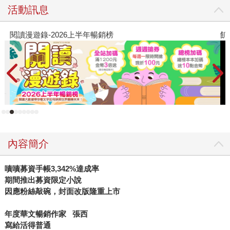
活動訊息
閱讀漫遊錄-2026上半年暢銷榜
飢
內容簡介
嘖嘖募資手帳3,342%
達成率
期間推出募資限定小說
因應粉絲敲碗，封面改版隆重上市
年度華文暢銷作家
張西
寫給活得普通