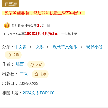
買整套
認購希望書包，幫助弱勢孩童上學不中斷！
15
預計最高可得金幣
點
?
100累1點 4點抵1元
HAPPY GO享
折抵無上限
分類：
中文書
＞
文學
＞
現代華文創作
＞
現代小說
追蹤
作者：
張西
追蹤
出版社：
三采
追蹤
出版日：
2024/02/23
相關主題：
2024文學TOP100