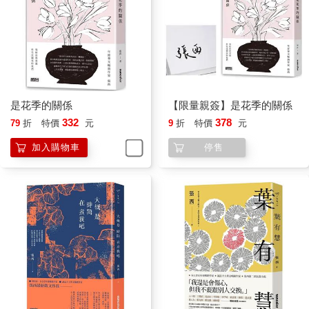
是花季的關係
【限量親簽】是花季的關係
332
378
79
折
特價
元
9
折
特價
元
加入購物車
停售