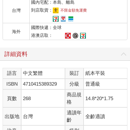
國內宅配：本島、離島
到店取貨：
台灣
不限金額免運費
國際快遞：全球
海外
港澳店取：
詳細資料
語言
中文繁體
裝訂
紙本平裝
ISBN
4710415389329
分級
普通級
商品規
頁數
268
14.8*20*1.75
格
適讀年
出版地
台灣
全齡適讀
齡