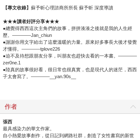
【專文收錄】
蘇予昕心理諮商所所長 蘇予昕 深度導讀
★★★
讀者好評分享★★★
●總覺得西西這次主角們的故事，拼拼湊湊之後就是我的人生經
歷。――――Jan_chiun
●謝謝你用文字給出了這麼溫暖的力量。原來好多事長大後才發覺
才懂得。――――tplove226
●迫不及待想跟朋友分享，叫朋友也趕快去看的一本書。――――
zer0ne.1
●陸真的故事很好看，很日常也很真實，也是現代人的迷茫，西西
子太會寫了。――――__yan.90s__
作者
張西
最具感染力的華文作家。
自小熱愛故事創作，從日記到網路社群，創造了女性書寫的新世