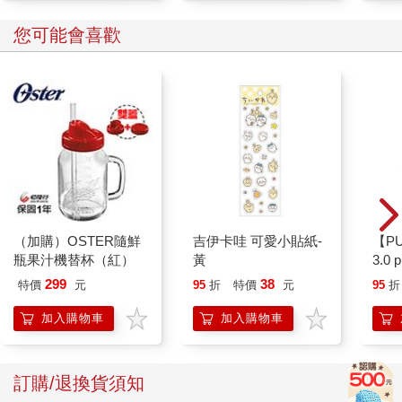
您可能會喜歡
（加購）OSTER隨鮮
吉伊卡哇 可愛小貼紙-
【P
瓶果汁機替杯（紅）
黃
3.0
綠 
299
38
特價
元
95
折
特價
元
95
折
加入購物車
加入購物車
訂購/退換貨須知