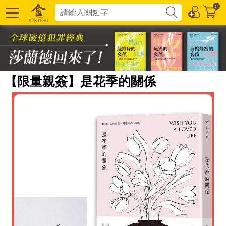
0
【限量親簽】是花季的關係