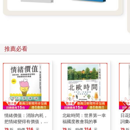
推薦必看
情緒價值：消除內耗，
北歐時間：世界第一幸
日花
把情緒變得有價值，跟
福國度教會我的事
詞彙
誰都能自在相處
316
314
79
折
特價
元
79
折
特價
元
79
折