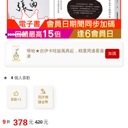
呀哈★吉伊卡哇旋風再起，精選周邊看過
加購
來
★
4
個人喜歡
寫評價
喜歡+1
賺金幣
378
9
折
元
420
元