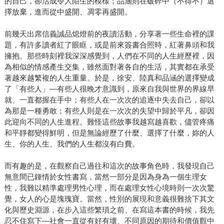
的自己，卻活成令人陌生的模樣；品涵則在破碎中（不得不）選
擇放棄，進而從中盛開、凋零再盛開。
前幾天出席信義誠品熄燈前的夜讀活動，分享著一些生命裡的課
題，有許多讀者紅了眼眶，或是前來簽書合照時，紅著鼻頭和我
擁抱。那些時刻裡我深深感覺到，人們在不同的人生經歷裡，因
為相似的情感產生交集，雖然面對著各自的生活，其實都在承受
著越來越繁複的人生重量。於是，徐安、陸真和品涵的選擇變成
了「有些人」—有些人很晚才意識到，原來自我與世界的界線早
就、一直都握在手中；有些人在一次次的追逐中失去自己，卻以
為那是一種勇敢；有些人則是在一次次的失望中歸於平凡，卻因
此迎向不同的人生進程。難怪這些故事我越寫越喜歡，儘管疼痛
和平靜都變得鮮明，但是無論經歷了什麼、選擇了什麼，妳的人
生、你的人生、我們的人生都沒有白費。
而有趣的是，在觀察自己過往和這次的故事角色時，我發現自己
無意間已鍾情於女性書寫，當然一部分是因為身為一個生理女
性，我難以精準處理男性心理，而在處理女性心境時則一次次驚
覺，女人的心是塊瑰寶。當然，性別的展現和意義很難捨下其文
化與歷史淵源，在步入這些繁瑣之前、在寫這本書的時候，我先
忍不住寫下—社會一直從有好有壞、不同原因的期待和價值觀中