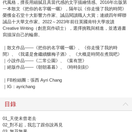
代風格，擅長用細膩且具當代感的文字描繪情感。2016年出版第
一本散文《把你的名字曬一曬》，隔年以《你走慢了我的時間》
榮獲金石堂十大影響力作家、誠品閱讀職人大賞；連續四年蟬聯
誠品十大華文作家。2022～2023年前往英國肯特大學攻讀
Creative Writing（創意寫作碩士），選擇挑戰與精進，並透過書
寫描深自己的輪廓。
｜散文作品——《把你的名字曬一曬》、《你走慢了我的時
間》、《我還是會繼續釀梅子酒》、《大概是時間在煮我吧》
｜小說作品——《二常公園》、《葉有慧》
｜絕版作品——《朝朝暮暮》、《時時刻刻》
｜FB粉絲團：張西 Ayri Chang
｜IG：ayrichang
目錄
01_天使未曾老去
02_對不起，我忘了跟你說再見
03_無花無果