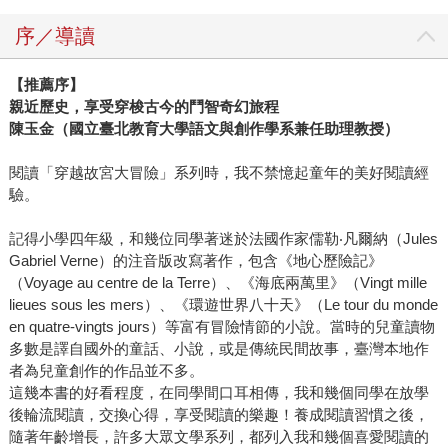
序／導讀
【推薦序】
親近歷史，享受穿梭古今的鬥智奇幻旅程
陳玉金（國立臺北教育大學語文與創作學系兼任助理教授）
閱讀「穿越故宮大冒險」系列時，我不禁憶起童年的美好閱讀經
驗。
記得小學四年級，和幾位同學著迷於法國作家儒勒‧凡爾納（Jules
Gabriel Verne）的注音版改寫著作，包含《地心歷險記》
（Voyage au centre de la Terre）、《海底兩萬里》（Vingt mille
lieues sous les mers）、《環遊世界八十天》（Le tour du monde
en quatre-vingts jours）等富有冒險情節的小說。當時的兒童讀物
多數是譯自國外的童話、小說，或是傳統民間故事，臺灣本地作
者為兒童創作的作品並不多。
這幾本書的好看程度，在同學間口耳相傳，我和幾個同學在放學
後輪流閱讀，交換心得，享受閱讀的樂趣！養成閱讀習慣之後，
隨著年齡增長，許多大眾文學系列，都列入我和幾個喜愛閱讀的