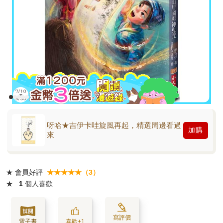
呀哈★吉伊卡哇旋風再起，精選周邊看過
加購
來
★
會員好評
★★★★★（3）
★
1
個人喜歡
寫評價
電子書
喜歡+1