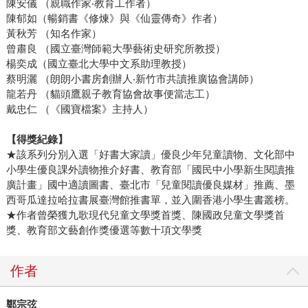
陳安儀 （親職作家‧教育工作者）
陳郁如（暢銷書《修煉》與《仙靈傳奇》作者）
黃秋芳 （知名作家）
曾肅良 （國立臺灣師範大學藝術史研究所教授）
楊奕成（國立臺北大學中文系助理教授）
蔡明灑 （朗朗小書房創辦人‧新竹市共讀推廣協會講師）
龍若丹 （貓頭鷹親子教育協會故事便當志工）
戴忠仁 （《國寶檔案》主持人）
【得獎紀錄】
★該系列分別入選「好書大家讀」優良少年兒童讀物、文化部中
小學生優良課外讀物推介好書、教育部「國民中小學新生閱讀推
廣計畫」國中適讀圖書、臺北市「兒童閱讀優良媒材」推薦、墨
西哥瓜達拉哈拉書展臺灣館推書單，並入圍香港小學生書叢榜。
★作者曾榮獲九歌現代兒童文學獎首獎、陳國政兒童文學獎首
獎、教育部文藝創作獎優選等數十項文學獎
作者
鄭宗弦