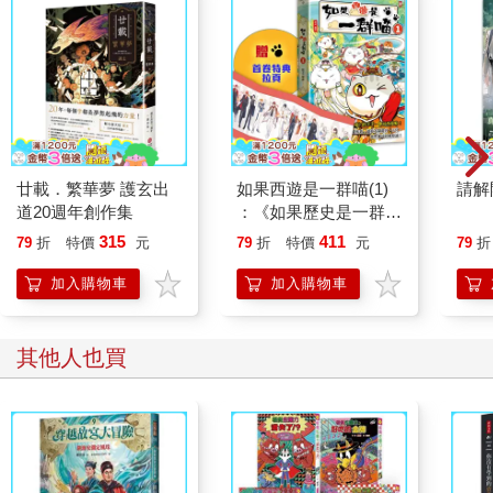
廿載．繁華夢 護玄出
如果西遊是一群喵(1)
請解
道20週年創作集
：《如果歷史是一群
喵》作者最新力作，附
315
411
79
折
特價
元
79
折
特價
元
79
折
【首卷特典】拉頁
加入購物車
加入購物車
其他人也買