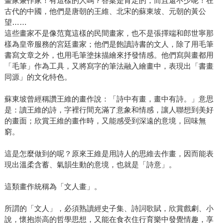
畫家兼作家！有這樣的人嗎？答案是肯定的，而且還不少呢！在
古代的中國，他們是唐朝的王維、北宋的蘇東坡、元朝的黃公
望……
這些畫家不是像范寬這樣的民間畫家，也不是張擇端和郎世寧那
樣為皇帝服務的宮廷畫家；他們是飽讀詩書的文人，除了用毛筆
書寫文章之外，也用毛筆塗抹描繪來抒發情感。他們寫與畫都用
「毛筆」作為工具，又將寫字的筆法融入繪畫中，表現出「書畫
同源」的文化特色。
蘇東坡曾經稱讚王維的畫作說：「詩中有畫，畫中有詩。」意思
是：讀王維的詩，字裡行間充滿了意象和情感，讓人聯想到美好
的畫面；欣賞王維的畫作時，又能感受到深遠的意境，回味無
窮。
這是怎麼做到的呢？原來王維是用詩人的思維去作畫，因而能表
現出溫柔含蓄、氣韻生動的意境，也就是「詩意」。
這類畫作統稱為「文人畫」。
所謂的「文人」，必須熟讀經史子集、詩詞歌賦，欣賞戲劇、小
說，懷抱崇高的哲學思想，又能在食衣住行育樂中發覺情趣，享