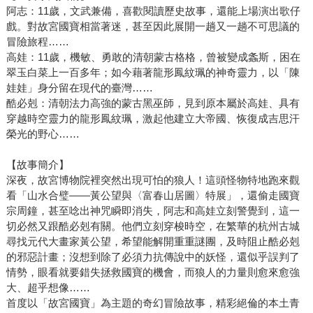
阿志：11歲，文武兼備，喜歡閱讀歷史故事，還能上場演出歌仔
戲。對故宮國寶相當著迷，甚至因此展開一趟又一趟不可思議的
冒險旅程……
高娃：11歲，機敏、勇敢的清朝蒙古格格，曾被變成螽斯，困在
翠玉白菜上一百多年；如今藉著龍形鳳紋珮的神奇靈力，以「陳
娃娃」身分留在現代的臺灣……
酷必剋：清朝法力高強的蒙古黑巫師，見到原本屬於高娃、具有
穿越時空靈力的龍形鳳紋珮，激起他建立大帝國、恢復成吉思汗
榮光的野心……
【故事簡介】
深夜，故宮博物院裡突然出現可怕的狼人！這頭怪物特地跑來觀
看「山水合璧——黃公望與〈富春山居圖〉特展」，還偷走國寶
宗周鐘，甚至唸出神咒瞬即消失，阿志和高娃立刻警覺到，這一
切必然又跟酷必剋有關。他們立刻穿梭時空，在繁華的杭州古城
尋找元代大畫家黃公望，希望能解開重重謎團，及時阻止酷必剋
的邪惡計畫；沒想到除了必須力抗傳說中的妖怪，還似乎誤判了
情勢，眼看就要錯失拯救國寶的機會，而狼人的力量則愈來愈強
大、超乎想像……
首度以「故宮國寶」為主題的奇幻冒險故事，精彩絕倫的本土青