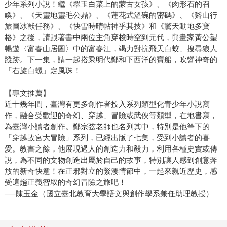
少年系列小說！繼《翠玉白菜上的蒙古女孩》、《肉形石的召
喚》、《天靈地靈毛公鼎》、《蓮花式溫碗的密碼》、《谿山行
旅圖冰獸任務》、《快雪時晴帖神乎其技》和《驚天動地多寶
格》之後，請跟著書中兩位主角穿梭時空到元代，與畫家黃公望
暢遊〈富春山居圖〉中的富春江，竭力對抗飛天白蛟、搜尋狼人
蹤跡。下一集，請一起搭乘明代鄭和下西洋的寶船，吹響神奇的
「右旋白螺」定風珠！
【專文推薦】
近十幾年間，臺灣有更多創作者投入系列類型化青少年小說寫
作，融合受歡迎的奇幻、穿越、冒險或武俠等類型，在地書寫，
為臺灣小讀者創作。鄭宗弦老師也名列其中，特別是他筆下的
「穿越故宮大冒險」系列，已經出版了七集，受到小讀者的喜
愛。教書之餘，他展現過人的創造力和毅力，利用各種史實或傳
說，為不同的文物創造出屬於自己的故事，特別讓人感到創意奔
放的新奇快意！在正邪對立的緊湊情節中，一起來親近歷史，感
受這趟正義智取的奇幻冒險之旅吧！
──陳玉金（國立臺北教育大學語文與創作學系兼任助理教授）