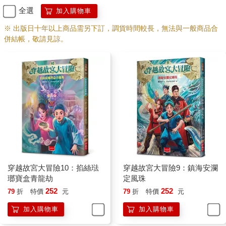
全選
加入購物車
※ 出版日十年以上商品需另下訂，調貨時間較長，無法與一般商品合
併結帳，敬請見諒。
穿越故宮大冒險10：掐絲琺
穿越故宮大冒險9：鎮海安瀾
瑯寶盒青龍劫
定風珠
252
252
79
折
特價
元
79
折
特價
元
加入購物車
加入購物車