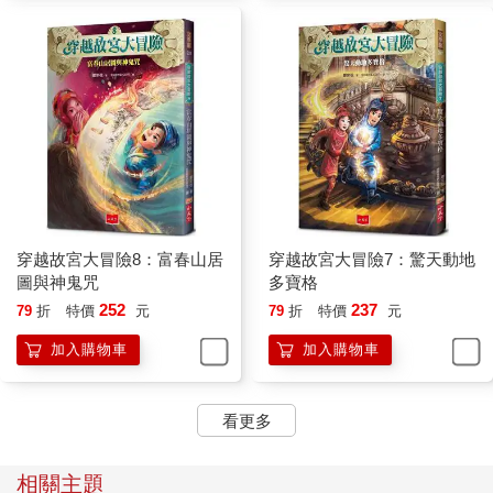
穿越故宮大冒險8：富春山居
穿越故宮大冒險7：驚天動地
圖與神鬼咒
多寶格
252
237
79
折
特價
元
79
折
特價
元
加入購物車
加入購物車
看更多
相關主題