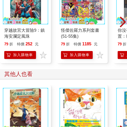
穿越故宮大冒險9：鎮
怪傑佐羅力系列套書
你沒
海安瀾定風珠
(51-55集)
置：
事
252
1185
79
折
特價
元
79
折
特價
元
79
折
加入購物車
加入購物車
其他人也看