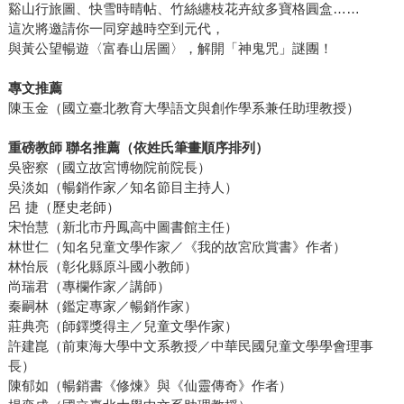
谿山行旅圖、快雪時晴帖、竹絲纏枝花卉紋多寶格圓盒……
這次將邀請你一同穿越時空到元代，
與黃公望暢遊〈富春山居圖〉，解開「神鬼咒」謎團！
專文推薦
陳玉金（國立臺北教育大學語文與創作學系兼任助理教授）
重磅教師 聯名推薦（依姓氏筆畫順序排列）
吳密察（國立故宮博物院前院長）
吳淡如（暢銷作家／知名節目主持人）
呂 捷（歷史老師）
宋怡慧（新北市丹鳳高中圖書館主任）
林世仁（知名兒童文學作家／《我的故宮欣賞書》作者）
林怡辰（彰化縣原斗國小教師）
尚瑞君（專欄作家／講師）
秦嗣林（鑑定專家／暢銷作家）
莊典亮（師鐸獎得主／兒童文學作家）
許建崑（前東海大學中文系教授／中華民國兒童文學學會理事
長）
陳郁如（暢銷書《修煉》與《仙靈傳奇》作者）