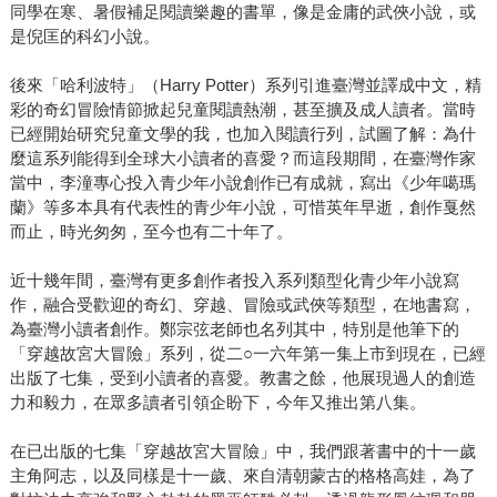
同學在寒、暑假補足閱讀樂趣的書單，像是金庸的武俠小說，或
是倪匡的科幻小說。
後來「哈利波特」（Harry Potter）系列引進臺灣並譯成中文，精
彩的奇幻冒險情節掀起兒童閱讀熱潮，甚至擴及成人讀者。當時
已經開始研究兒童文學的我，也加入閱讀行列，試圖了解：為什
麼這系列能得到全球大小讀者的喜愛？而這段期間，在臺灣作家
當中，李潼專心投入青少年小說創作已有成就，寫出《少年噶瑪
蘭》等多本具有代表性的青少年小說，可惜英年早逝，創作戛然
而止，時光匆匆，至今也有二十年了。
近十幾年間，臺灣有更多創作者投入系列類型化青少年小說寫
作，融合受歡迎的奇幻、穿越、冒險或武俠等類型，在地書寫，
為臺灣小讀者創作。鄭宗弦老師也名列其中，特別是他筆下的
「穿越故宮大冒險」系列，從二○一六年第一集上市到現在，已經
出版了七集，受到小讀者的喜愛。教書之餘，他展現過人的創造
力和毅力，在眾多讀者引領企盼下，今年又推出第八集。
在已出版的七集「穿越故宮大冒險」中，我們跟著書中的十一歲
主角阿志，以及同樣是十一歲、來自清朝蒙古的格格高娃，為了