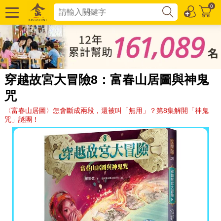
0
穿越故宮大冒險8：富春山居圖與神鬼
咒
〈富春山居圖〉怎會斷成兩段，還被叫「無用」？第8集解開「神鬼
咒」謎團！