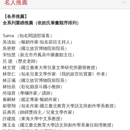
名人推薦
【各界推薦】
全系列重磅推薦（依姓氏筆畫順序排列）
Sama （知名閱讀部落客）
吳淡如 （暢銷作家‧知名節目主持人）
吳密察 （國立故宮博物院前院長）
宋怡慧（新北市丹鳳高中圖書館主任）
呂 捷 （歷史老師）
林文寶 （國立臺東大學兒童文學研究所榮譽教授）
林世仁 （知名兒童文學作家‧《我的故宮欣賞書》作者）
林正儀 （國立故宮博物院前院長）
林怡辰 （彰化縣原斗國小教師）
尚瑞君（專欄作家／講師）
秦嗣林 （鑑定專家‧暢銷作家）
郝譽翔 （知名作家‧國立臺北教育大學語文與創作學系教授）
莊典亮（師鐸獎得主／兒童文學作家）
許建崑 （東海大學中文系教授）
陳玉金（國立臺北教育大學語文與創作學系兼任助理教授）