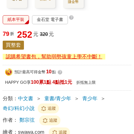
賺金幣
?
紙本平裝
金石堂 電子書
252
79
折
元
320
元
買整套
認購希望書包，幫助弱勢孩童上學不中斷！
10
預計最高可得金幣
點
?
100累1點 4點抵1元
HAPPY GO享
折抵無上限
分類：
中文書
＞
童書/青少年
＞
青少年
＞
奇幻/科幻小說
追蹤
作者：
鄭宗弦
追蹤
繪者：
swawa.com
追蹤