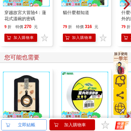
穿越故宮大冒險4：蓮
貓什麼都知道
什麼
花式溫碗的密碼
外的
270
316
9
折
特價
元
79
折
特價
元
79
折
加入購物車
加入購物車
您可能也需要
小呸角-直式易拉扣證
北極熊室內防滑膠帶
I a
立即結帳
加入購物車
件組(黑色)
48mm×5M透明
手帳