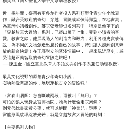
楊奕成（國立臺北大學中文系助理教授）
近十幾年間，臺灣有更多創作者投入系列類型化青少年小說寫
作，融合受歡迎的奇幻、穿越、冒險或武俠等類型，在地書寫，
為臺灣小讀者創作。鄭宗弦老師也名列其中，特別是他筆下的
「穿越故宮大冒險」系列，已經出版了七集，受到小讀者的喜
愛。教書之餘，他展現過人的創造力和毅力，利用各種史實或傳
說，為不同的文物創造出屬於自己的故事，特別讓人感到創意奔
放的新奇快意！在正邪對立的緊湊情節中，一起來親近歷史，感
受這趟正義智取的奇幻冒險之旅吧！
──陳玉金（國立臺北教育大學語文與創作學系兼任助理教授）
最具文化視野的原創青少年奇幻小說，
召喚熱愛閱讀的你，展現穿梭古今的冒險魂！
〈富春山居圖〉怎會斷成兩段，還被叫「無用」？
可怕的狼人現身故宮博物院，牠為什麼偷走宗周鐘？
到元代找畫家黃公望，就可以解開「神鬼咒」謎團？
當龍形鳳紋珮綻放光芒，就是穿越故宮大冒險的時刻！
【主要系列人物】