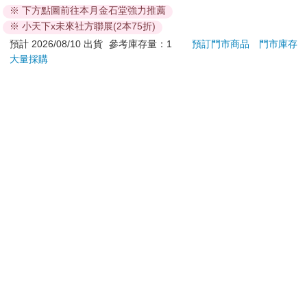
※ 下方點圖前往本月金石堂強力推薦
59
308
59
折
特價
元
88
折
特價
元
特價
※ 小天下x未來社方聯展(2本75折)
加入購物車
加入購物車
預計 2026/08/10 出貨
參考庫存量：1
預訂門市商品
門市庫存
大量採購
您可能會喜歡
【艾系列】艾淨化草本
攻殼機動隊(1995) 4K
吉伊卡哇 
除穢噴霧70g （除穢/
數位修復版紀念套票
圈-
平安/淨化/艾草/芙蓉/
299
399
75
折
特價
元
特價
元
95
折
抹草） 此為單瓶賣場
另有多瓶組優惠賣場
加入購物車
加入購物車