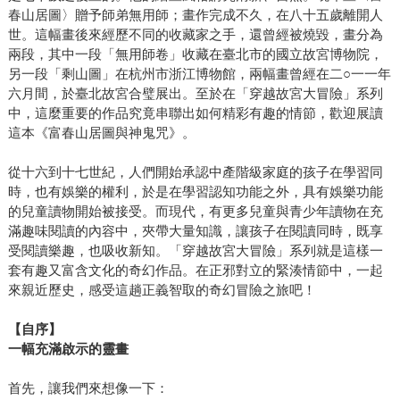
春山居圖〉贈予師弟無用師；畫作完成不久，在八十五歲離開人
世。這幅畫後來經歷不同的收藏家之手，還曾經被燒毀，畫分為
兩段，其中一段「無用師卷」收藏在臺北市的國立故宮博物院，
另一段「剩山圖」在杭州市浙江博物館，兩幅畫曾經在二○一一年
六月間，於臺北故宮合璧展出。至於在「穿越故宮大冒險」系列
中，這麼重要的作品究竟串聯出如何精彩有趣的情節，歡迎展讀
這本《富春山居圖與神鬼咒》。
從十六到十七世紀，人們開始承認中產階級家庭的孩子在學習同
時，也有娛樂的權利，於是在學習認知功能之外，具有娛樂功能
的兒童讀物開始被接受。而現代，有更多兒童與青少年讀物在充
滿趣味閱讀的內容中，夾帶大量知識，讓孩子在閱讀同時，既享
受閱讀樂趣，也吸收新知。「穿越故宮大冒險」系列就是這樣一
套有趣又富含文化的奇幻作品。在正邪對立的緊湊情節中，一起
來親近歷史，感受這趟正義智取的奇幻冒險之旅吧！
【自序】
一幅充滿啟示的靈畫
首先，讓我們來想像一下：