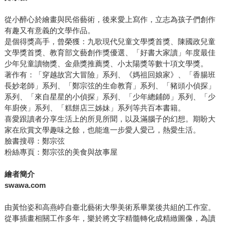
從小醉心於繪畫與民俗藝術，後來愛上寫作，立志為孩子們創作
有趣又有意義的文學作品。
是個得獎高手，曾榮獲：九歌現代兒童文學獎首獎、陳國政兒童
文學獎首獎、教育部文藝創作獎優選、「好書大家讀」年度最佳
少年兒童讀物獎、金鼎獎推薦獎、小太陽獎等數十項文學獎。
著作有：「穿越故宮大冒險」系列、《媽祖回娘家》、「香腸班
長妙老師」系列、「鄭宗弦的生命教育」系列、「豬頭小偵探」
系列、「來自星星的小偵探」系列、「少年總鋪師」系列、「少
年廚俠」系列、「糕餅店三姊妹」系列等共百本書籍。
喜愛跟讀者分享生活上的所見所聞，以及滿腦子的幻想。期盼大
家在欣賞文學趣味之餘，也能進一步愛人愛己，熱愛生活。
臉書搜尋：鄭宗弦
粉絲專頁：鄭宗弦的美食與故事屋
繪者簡介
swawa.com
由黃怡姿和高燕嵉自臺北藝術大學美術系畢業後共組的工作室。
從事插畫相關工作多年，樂於將文字精髓轉化成精緻圖像，為讀