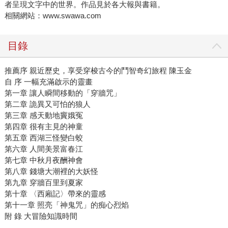
者呈現文字中的世界。作品見於各大報與書籍。
相關網站：www.swawa.com
目錄
推薦序 親近歷史，享受穿梭古今的鬥智奇幻旅程 陳玉金
自 序 一幅充滿啟示的靈畫
第一章 讓人瞬間移動的「穿牆咒」
第二章 詭異又可怕的狼人
第三章 感天動地竇娥冤
第四章 很有主見的神童
第五章 西湖三怪變白蛟
第六章 人間美景富春江
第七章 中秋月夜酬神會
第八章 錢塘大潮裡的大妖怪
第九章 穿牆百里到夏家
第十章 〈西廂記〉帶來的靈感
第十一章 照亮「神鬼咒」的痴心烈焰
附 錄 大冒險知識時間