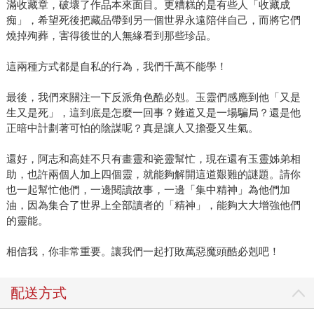
滿收藏章，破壞了作品本來面目。更糟糕的是有些人「收藏成
痴」，希望死後把藏品帶到另一個世界永遠陪伴自己，而將它們
燒掉殉葬，害得後世的人無緣看到那些珍品。
這兩種方式都是自私的行為，我們千萬不能學！
最後，我們來關注一下反派角色酷必剋。玉靈們感應到他「又是
生又是死」，這到底是怎麼一回事？難道又是一場騙局？還是他
正暗中計劃著可怕的陰謀呢？真是讓人又擔憂又生氣。
還好，阿志和高娃不只有畫靈和瓷靈幫忙，現在還有玉靈姊弟相
助，也許兩個人加上四個靈，就能夠解開這道艱難的謎題。請你
也一起幫忙他們，一邊閱讀故事，一邊「集中精神」為他們加
油，因為集合了世界上全部讀者的「精神」，能夠大大增強他們
的靈能。
相信我，你非常重要。讓我們一起打敗萬惡魔頭酷必剋吧！
配送方式