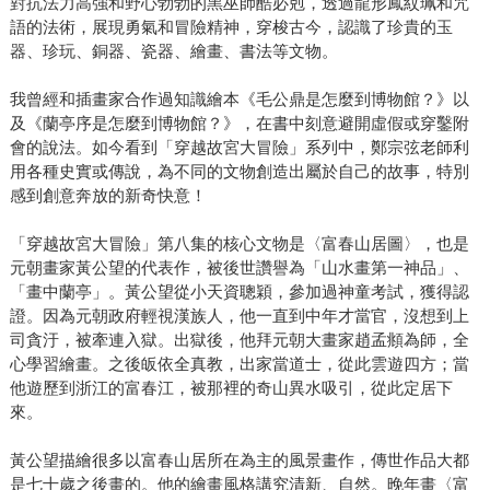
對抗法力高強和野心勃勃的黑巫師酷必剋，透過龍形鳳紋珮和咒
語的法術，展現勇氣和冒險精神，穿梭古今，認識了珍貴的玉
器、珍玩、銅器、瓷器、繪畫、書法等文物。
我曾經和插畫家合作過知識繪本《毛公鼎是怎麼到博物館？》以
及《蘭亭序是怎麼到博物館？》，在書中刻意避開虛假或穿鑿附
會的說法。如今看到「穿越故宮大冒險」系列中，鄭宗弦老師利
用各種史實或傳說，為不同的文物創造出屬於自己的故事，特別
感到創意奔放的新奇快意！
「穿越故宮大冒險」第八集的核心文物是〈富春山居圖〉，也是
元朝畫家黃公望的代表作，被後世讚譽為「山水畫第一神品」、
「畫中蘭亭」。黃公望從小天資聰穎，參加過神童考試，獲得認
證。因為元朝政府輕視漢族人，他一直到中年才當官，沒想到上
司貪汙，被牽連入獄。出獄後，他拜元朝大畫家趙孟頫為師，全
心學習繪畫。之後皈依全真教，出家當道士，從此雲遊四方；當
他遊歷到浙江的富春江，被那裡的奇山異水吸引，從此定居下
來。
黃公望描繪很多以富春山居所在為主的風景畫作，傳世作品大都
是七十歲之後畫的。他的繪畫風格講究清新、自然。晚年畫〈富