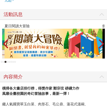
元起~
活動訊息
飢餓遊戲前傳贈早優券
內容簡介
橫掃各大書店排行榜，得獎作家 鄭宗弦 磅礴力作
風靡全臺校園的奇幻冒險故事，最新一彈！
繼人氣國寶翠玉白菜、肉形石、毛公鼎、蓮花式溫碗、