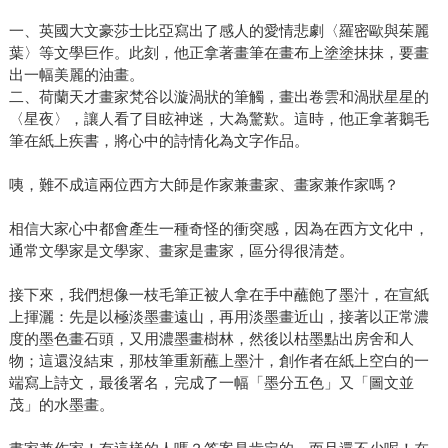
一、英國大文豪莎士比亞寫出了感人的愛情悲劇〈羅密歐與茱麗
葉〉等文學巨作。此刻，他正拿著畫筆在畫布上塗塗抹抹，要畫
出一幅美麗的油畫。
二、荷蘭天才畫家梵谷以漩渦狀的筆觸，畫出卷雲和渦狀星星的
〈星夜〉，讓人看了目眩神迷，大為驚歎。這時，他正拿著鵝毛
筆在紙上疾書，將心中的詩情化為文字作品。
咦，難不成這兩位西方大師是作家兼畫家、畫家兼作家嗎？
相信大家心中都會產生一種奇怪的衝突感，因為在西方文化中，
通常文學家是文學家、畫家是畫家，區分得很清楚。
接下來，我們想像一枝毛筆正被人拿在手中蘸飽了墨汁，在宣紙
上揮灑：先是以極淡墨畫遠山，再用淡墨畫近山，接著以正常濃
度的墨色畫石頭，又用濃墨畫樹林，然後以枯墨點出房舍和人
物；這還沒結束，那枝筆重新蘸上墨汁，創作者在紙上空白的一
端寫上詩文，最後署名，完成了一幅「墨分五色」又「圖文並
茂」的水墨畫。