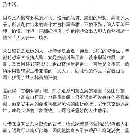
受生活。
因為文人擁有多樣的才情、優雅的氣質、脫俗的思想、高貴的人
品，所以創作出來的畫作才會格調高雅，不俗不豔，讓人看著平
靜、愉悅、舒坦。再細細體悟，你還能體會出人與大自然和諧一
體的「天人合一」境界。
黃公望就是這樣的人，小時候是通過「神童」測試的資優生，年
輕時想當官服務人民，於是熟讀科舉用書，後來學習並愛上繪
畫，又因崇拜老莊思想，退出官場當起道士，可說是文學家、藝
術家與哲學家三者兼備的「文人」。因此他的作品〈富春山居
圖〉獲得了世人極高的評價。
還記得「古物有靈」吧。除了這系列第五集的靈畫〈谿山行旅
圖〉，〈富春山居圖〉也是靈畫喔！只不過畫裡沒有任何靈獸躲
藏，而是它本身的命名與後來流傳的曲折經歷，賦予其玄妙的身
世，成為特殊的「象徵物」，隱含著靈妙的人生啟示。
可惜在沒有公共財觀念的古代，收藏家總是將藝術品視為個人財
產，認為可以為所欲為。因此乾隆皇帝常在藏品上寫滿詩文、蓋