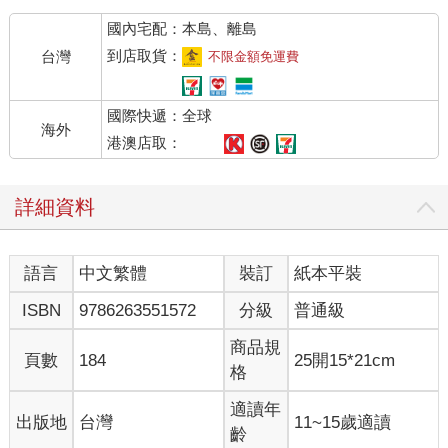
國內宅配：本島、離島
到店取貨：
台灣
不限金額免運費
國際快遞：全球
海外
港澳店取：
詳細資料
語言
中文繁體
裝訂
紙本平裝
ISBN
9786263551572
分級
普通級
商品規
頁數
184
25開15*21cm
格
適讀年
出版地
台灣
11~15歲適讀
齡