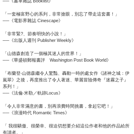
──《書單雜誌 Booklist》
「一套極富野心的系列，非常搶眼，別忘了帶走這套書！」
──《電影界雜誌 Cinescape》
「非常緊?、節奏明快的小說！」
──《出版人週刊 Publisher Weekly》
「山德森創造了一個極其迷人的世界！」
──《華盛頓郵報書評 Washington Post Book World》
「布蘭登‧山德森繼令人驚豔、轟動一時的處女作《諸神之城：伊
嵐翠》之後，再度推出了令人著迷、華麗冒險傳奇『迷霧之子』
系列！」
──《法倫‧米勒／軌跡Locus》
「令人非常滿意的書，別再浪費時間挑書，拿起它吧！」
──《浪漫時代 Romantic Times》
「 我很驕傲、很榮幸、很迫切想要介紹這位作者和他的作品給所
有讀者。」