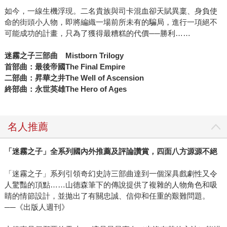
如今，一線生機浮現。二名貴族與司卡混血卻天賦異稟、身負使
命的街頭小人物，即將編織一場前所未有的騙局，進行一項絕不
可能成功的計畫，只為了獲得最糟糕的代價──勝利……
迷霧之子三部曲 Mistborn Trilogy
首部曲：最後帝國The Final Empire
二部曲：昇華之井The Well of Ascension
終部曲：永世英雄The Hero of Ages
名人推薦
「迷霧之子」全系列國內外推薦及評論讚賞，四面八方源源不絕
「迷霧之子」系列引領奇幻史詩三部曲達到一個深具戲劇性又令
人驚豔的頂點……山德森筆下的傳說提供了複雜的人物角色和吸
睛的情節設計，並拋出了有關忠誠、信仰和任重的艱難問題。
──《出版人週刊》