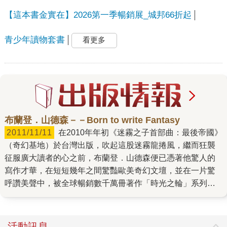
【這本書金實在】2026第一季暢銷展_城邦66折起
青少年讀物套書
看更多
布蘭登．山德森－－Born to write Fantasy
2011/11/11
在2010年年初《迷霧之子首部曲：最後帝國》
（奇幻基地）於台灣出版，吹起這股迷霧龍捲風，繼而狂襲
征服廣大讀者的心之前，布蘭登．山德森便已憑著他驚人的
寫作才華，在短短幾年之間驚豔歐美奇幻文壇，並在一片驚
呼讚美聲中，被全球暢銷數千萬冊著作「時光之輪」系列已
逝奇幻大師羅伯特．喬丹，欽點指定為其遺作撰寫完結篇的
接班人。 這個西元1975年出生於美國內布拉斯加州的奇幻新
星，寫作過程並非鋒芒早露，少年得志，儘管他在15歲那
活動訊息