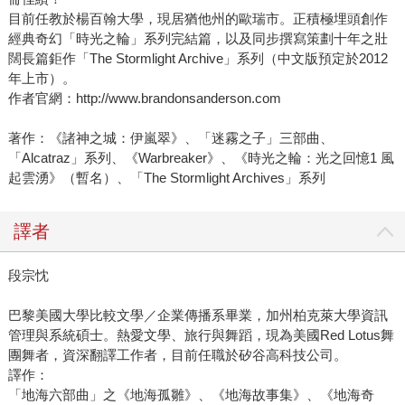
目前任教於楊百翰大學，現居猶他州的歐瑞市。正積極埋頭創作
經典奇幻「時光之輪」系列完結篇，以及同步撰寫策劃十年之壯
闊長篇鉅作「The Stormlight Archive」系列（中文版預定於2012
年上市）。
作者官網：http://www.brandonsanderson.com
著作：《諸神之城：伊嵐翠》、「迷霧之子」三部曲、
「Alcatraz」系列、《Warbreaker》、《時光之輪：光之回憶1 風
起雲湧》（暫名）、「The Stormlight Archives」系列
譯者
段宗忱
巴黎美國大學比較文學／企業傳播系畢業，加州柏克萊大學資訊
管理與系統碩士。熱愛文學、旅行與舞蹈，現為美國Red Lotus舞
團舞者，資深翻譯工作者，目前任職於矽谷高科技公司。
譯作：
「地海六部曲」之《地海孤雛》、《地海故事集》、《地海奇