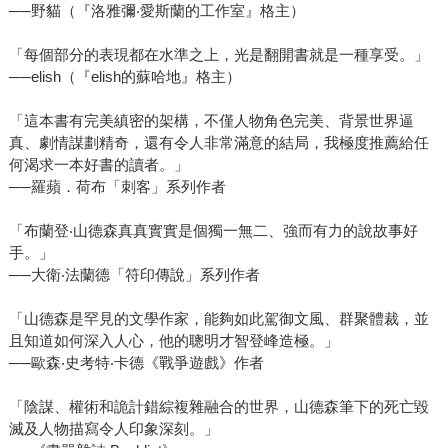
──野貓（『洛雅彌‧愛斯蘭的工作室』格主）
「每個部分的表現都在水準之上，光是翻開書就是一種享受。」
──elish（『elish的蘇哈地』格主）
「這本書有完美縝密的架構，不僅人物角色完美、背景世界逼
真、劇情謀劃精奇，還有令人非常滿意的結局，我極度推薦給任
何渴求一本好書的讀者。」
──羅蘋．荷布「刺客」系列作者
「布蘭登‧山德森真真實實是個獨一無二、強而有力的說故事好
手。」
──大衛‧法蘭德「符印傳說」系列作者
「山德森是罕見的文學作家，能夠如此駕御文風、群聚體裁，並
且知道如何深入人心，他的聰明才智登峰造極。」
──歐森‧史考特‧卡德《戰爭遊戲》作者
「陰謀、權術和詭計錯綜複雜融合的世界，山德森筆下的死亡毀
滅及人物描寫令人印象深刻。」