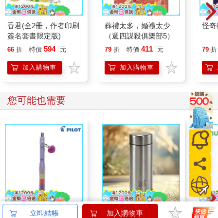
香君(全2冊，作者印刷
葬禮太多，婚禮太少
怪奇
簽名套書限定版)
（週四謀殺俱樂部5）
594
411
66
折
特價
元
79
折
特價
元
79
折
加入購物車
加入購物車
您可能也需要
百樂健握玩色搖搖筆
Milomix純鈦輕量隨手
Ohuh
立即結帳
加入購物車