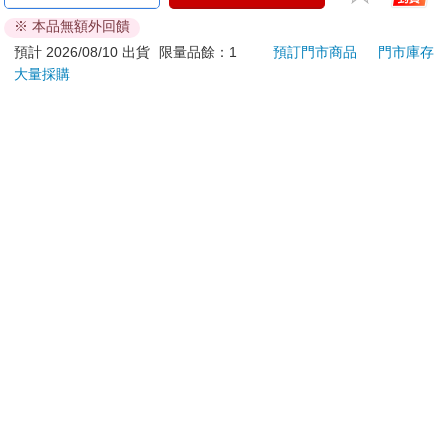
0.5PURE聯名 葡萄(限
杯-200ml-1支
色雙
※ 本品無額外回饋
量)
組
187
588
85
折
特價
元
74
折
特價
元
7
折
預計 2026/08/10 出貨
限量品餘：1
預訂門市商品
門市庫存
大量採購
加入購物車
加入購物車
您可能會喜歡
蝦米與毛孩_平面防護
【NCC】防布逃剪刀
【he
口罩（2入）
24cm
換電
35
249
特價
元
特價
元
特價