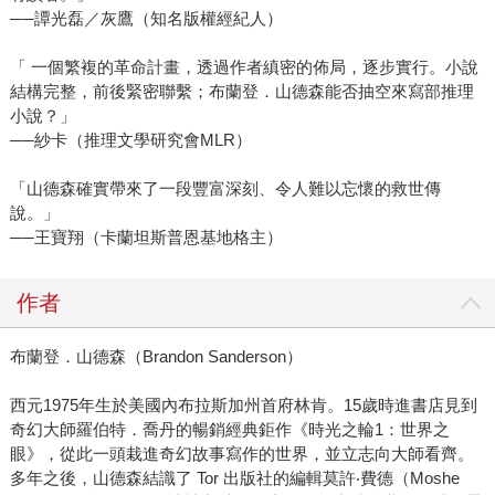
──譚光磊／灰鷹（知名版權經紀人）
「 一個繁複的革命計畫，透過作者縝密的佈局，逐步實行。小說
結構完整，前後緊密聯繫；布蘭登．山德森能否抽空來寫部推理
小說？」
──紗卡（推理文學研究會MLR）
「山德森確實帶來了一段豐富深刻、令人難以忘懷的救世傳
說。」
──王寶翔（卡蘭坦斯普恩基地格主）
作者
布蘭登．山德森（Brandon Sanderson）
西元1975年生於美國內布拉斯加州首府林肯。15歲時進書店見到
奇幻大師羅伯特．喬丹的暢銷經典鉅作《時光之輪1：世界之
眼》，從此一頭栽進奇幻故事寫作的世界，並立志向大師看齊。
多年之後，山德森結識了 Tor 出版社的編輯莫許‧費德（Moshe