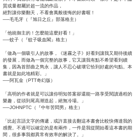
質或量都屬於超一流的作品，
絕對讓你樂翻天，不看會萬般後悔的好書喔！
──毛毛牙（『旭日之丘』部落格主）
「他統御主的！怎麼能這麼好看！」
──蚊子（『蚊子吸血閣』格主）
「做為一個吸引人的故事，《迷霧之子》好看到讓我又期待後續
的發展，而做為一個完整的故事，它又讓我有點不希望看到續
集，因為首部曲之雋永，讓人不忍心破壞它恰到好處的句點。本
書就是如此地精彩。」
──阿瓦金（PTT奇幻版）
「高明的作者就是可以讓你明知答案卻還能一路享受閱讀過程的
樂趣，從頭到尾高潮迭起，絕無冷場。」
──JOHNPTC（『中年苦悶男』格主）
「比起言語文字的傳遞，或許直接去翻這本書會比較快傳達我的
感覺。不過可以確定的是有兩件，一件是我從開始看這本書的期
間，很多事我都異常有效率的解決了。」