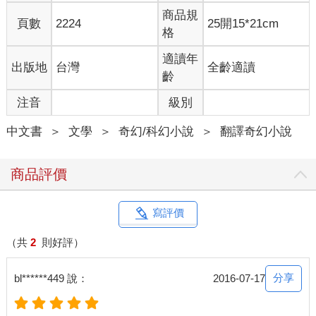
商品規
頁數
2224
25開15*21cm
格
適讀年
出版地
台灣
全齡適讀
齡
注音
級別
中文書
＞
文學
＞
奇幻/科幻小說
＞
翻譯奇幻小說
商品評價
寫評價
（共
2
則好評）
分享
bl******449 說：
2016-07-17