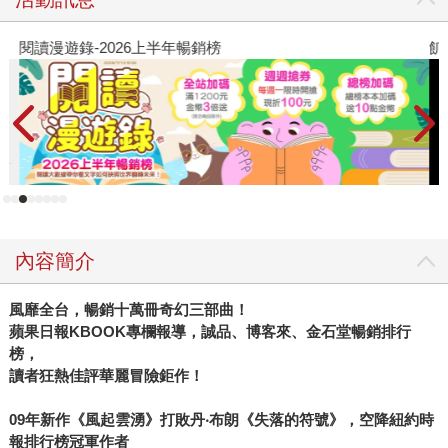
年，第一次在書店接觸到自己的命運之書──《時光之輪1：
世界之眼》便深受吸引，並立志向大師看齊，於心中埋下投
閱讀漫遊錄-2026上半年暢銷榜
飢
身創作的因子，但他卻直到2005年才以處女作
《2018740640255》（奇幻基地）出道。 而那段沉潛累積的
歲月不是浪費或毫無意義，他決心要進入與喬丹大師所在的
同一殿堂，也就是知名奇幻大出版社Tor，排除旁人的異議，
一心嚮往登上夢想之所。果然在他的一路堅持之下，終於獲
得Tor出版社的編輯費德驚為天人的青睞，簽下了《諸神之
城：伊嵐翠》。而這本書一推出，旋即似一股清流般，以出
眾的魔法設定和富神話詩意的文字，背景世界弘大卻罕見地
內容簡介
以單一集便一氣呵成說完故事，破除一般奇幻小說給予讀者
資料繁複，故事冗長的高門檻印象，橫掃各大重要的奇幻作
風靡全台，暢銷十萬冊奇幻三部曲！
品獎項，除了獲得《浪漫時代》奇幻史詩大獎，並連續入選
蘋果日報KBOOK專欄報導，誠品、博客來、金石堂暢銷排行
2006、2007年美國科奇幻地位最高的新人獎項──約翰．坎伯
榜，
新人獎，美國連鎖書店邦諾亦將他的書列為頭號選書，更被
讀者狂熱佳評華麗冒險鉅作！
美國亞馬遜讀者票選為最高評價的新人作者！ 接下來在2008
~2009年推出的「迷霧之子三部曲」系列，更是他的生涯攀上
09年新作《風起雲湧》打敗丹‧布朗《失落的符號》，空降紐約時
高峰代表作，翻成中文將近一百三十萬字的這套作品，完全
報排行榜冠軍作者