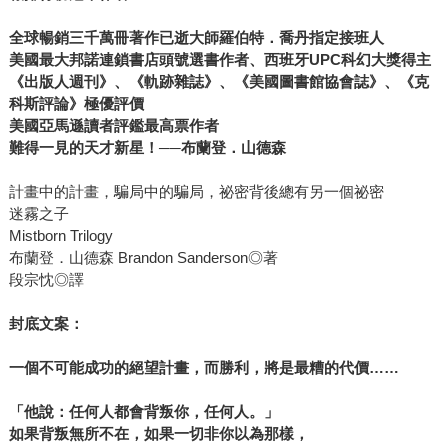
呈現山德森充沛的創作能量和故事創意，他以鮮明的角色塑
全球暢銷三千萬冊著作已逝大師羅伯特．喬丹指定接班人
造和縝密的情節設計，建構出格局龐大卻巧妙非凡，前後呼
美國最大邦諾連鎖書店頭號選書作者、西班牙UPC科幻大獎得主
應的精采奇幻史詩，讓讀者完全不在意其中繁複的金屬魔法
《出版人週刊》、《軌跡雜誌》、《美國圖書館協會誌》、《克
設定，只能跟隨著主角和情節前進，即使全套作品如此長篇
科斯評論》極優評價
厚重，卻少有人能抗拒閱讀下去的衝動而每每挑燈夜戰，然
美國亞馬遜讀者評鑑最高票作者
後讀完掩卷嘆息失落，有人為書中的角色悵然，有人惋惜這
難得一見的天才新星！──布蘭登．山德森
樣出色的故事卻有讀完的一天，有人則拜倒在山德森天才般
的才華，成為了他的信徒。 2011年11月8日即將在美上市的
計畫中的計畫，騙局中的騙局，祕密背後總有另一個祕密
迷霧之子
《2018740705848》（奇幻基地出版，台灣於11月15日與美
Mistborn Trilogy
國僅隔一週上市），是山德森「忙裡偷閒」，再次發揮著名
布蘭登．山德森 Brandon Sanderson◎著
的快筆功力，在執筆寫精裝原文書每本都厚達一千多頁的
段宗忱◎譯
《時光之輪12》（還分上中下！）時，餘裕寫下的十七萬字
作品，他說：「……寫這本書是個意外，但我想破除一般奇
封底文案：
幻作品給人經過上千年，時間也不會有所改變的印象」，於
是萬千讀者能有幸再次進入迷霧國度裡，跟隨主角飛馳於黑
一個不可能成功的絕望計畫，而勝利，將是最糟的代價……
夜天空。 山德森在在以他對奇幻文學不斷的挑戰創新和無止
「他說：任何人都會背叛你，任何人。」
境的熱情，加上細緻靈敏的心思與審慎計劃，和隨手拈來妙
如果背叛無所不在，如果一切非你以為那樣，
筆生花的本領，讓人驚見於他天生該寫奇幻的特質，這顆本