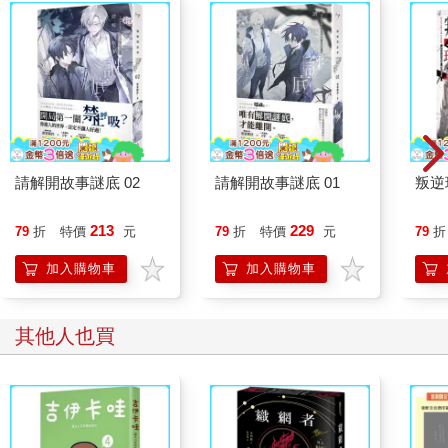
請解開故事謎底 02
請解開故事謎底 01
叛逆
213
229
79
折
特價
元
79
折
特價
元
79
折
加入購物車
加入購物車
其他人也買