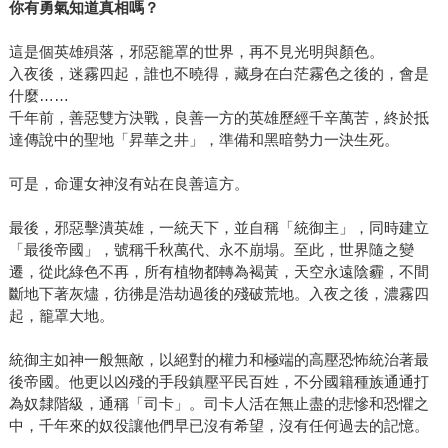
你有勇氣知道真相嗎？
身光芒萬丈的耀眼新星，即將讓信徒見證他開創屬於自己的
歷史與世紀。 ＊文中布蘭登．山德森照片，由奇幻基地提
這是個英雄殞落，邪惡籠罩的世界，再不見光明與顏色。
供。
入夜後，迷霧四起，誰也不曉得，藏身在白茫霧色之後的，會是
什麼……
千年前，善惡雙方決戰，良善一方的英雄歷經千辛萬苦，終於抵
達傳說中的聖地「昇華之井」，準備和黑暗勢力一決生死。
可是，命運女神沒有站在良善這方。
最後，邪惡擊潰英雄，一統天下，並自稱「統御主」，同時建立
「最後帝國」，號稱千秋萬代、永不崩塌。至此，世界隨之變
遷，從此綠色不再，所有植物都轉為褐黃，天空永遠陰霾，不間
斷地下著灰燼，彷彿是浩劫過後的殘破荒地。入夜之後，濃霧四
起，籠罩大地。
統御主如神一般無敵，以絕對的權力和極端的高壓恐怖統治著最
後帝國。他更以凶殘的手段鎮壓平民百姓，不分國籍種族通通打
為奴隸階級，通稱「司卡」。司卡人活在無止盡的悲慘和恐懼之
中，千年來的奴役讓他們早已沒有希望，沒有任何過去的記憶。