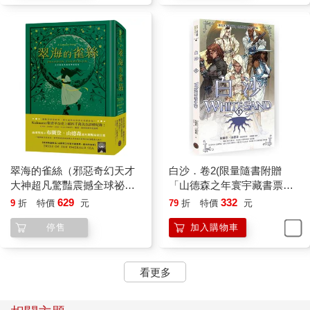
版！)
翠海的雀絲（邪惡奇幻天才
白沙．卷2(限量隨書附贈
大神超凡驚豔震撼全球祕密
「山德森之年寰宇藏書票．
計畫，限量典藏豪華全彩精
御沙而行」，邪惡奇幻天才
629
332
9
折
特價
元
79
折
特價
元
裝版，隨書附贈燙金藏書票
布蘭登．山德森首部圖像小
停售
加入購物車
「雀絲的追尋」）
說全彩精緻完整版！)
看更多