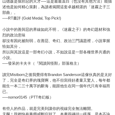
山德森是個邪惡的天才──這是最最直白（也沒有其他方法）能描
述他是如何精心策劃，為讀者揭開這套卓越精湛的「迷霧之子三
部曲」。
──RT書評 (Gold Medal, Top Pick!)
小說中的善與惡的界線如此不明，《迷霧之子》的奇幻題材和強
烈的政治意味
卻沒有因此被削弱，在善惡、奇幻、政治三門議題裡，小說掌握
恰如其分，
所以與其說這是一部奇幻小說，不如說這是一部各種世界共通的
小說。
──發呆的卡夫卡（『閱讀與怪獸』部落格主）
讀完Mistborn之後我覺得有Brandon Sanderson這傢伙真的是太好
了，完全是奇幻界的瑰寶啊，他不但寫得好產量又驚人，每年都
能生一本二三十萬字的辭海，能跟他生在同一個年代只有幸福而
已。
──nornor0145（PTT奇幻板）
有些人的作品，就是完美到讓你的視線完全無法離開。
天啊！我都快有毒癮戒斷症狀了，本書跟磚頭一樣厚，是本不論