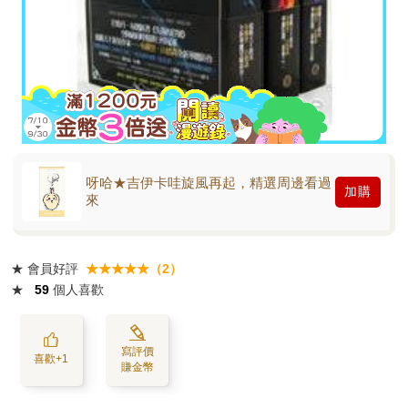
呀哈★吉伊卡哇旋風再起，精選周邊看過
加購
來
★
會員好評
★★★★★（2）
★
59
個人喜歡
寫評價
喜歡+1
賺金幣