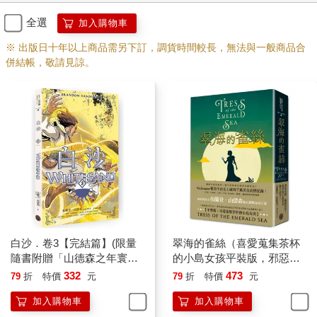
全選
加入購物車
※ 出版日十年以上商品需另下訂，調貨時間較長，無法與一般商品合
併結帳，敬請見諒。
白沙．卷3【完結篇】(限量
翠海的雀絲（喜愛蒐集茶杯
隨書附贈「山德森之年寰宇
的小島女孩平裝版，邪惡奇
藏書票．御沙而行」，邪惡
幻天才大神超凡驚豔震撼全
332
473
79
折
特價
元
79
折
特價
元
奇幻天才布蘭登．山德森首
球祕密計畫）
加入購物車
加入購物車
部圖像小說全彩精緻完整