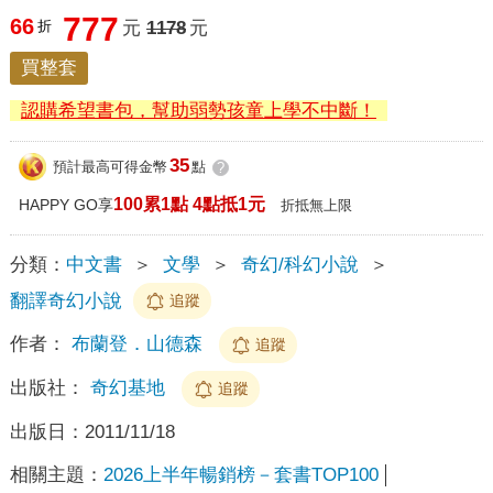
777
66
折
元
1178
元
買整套
認購希望書包，幫助弱勢孩童上學不中斷！
35
預計最高可得金幣
點
?
100累1點 4點抵1元
HAPPY GO享
折抵無上限
分類：
中文書
＞
文學
＞
奇幻/科幻小說
＞
翻譯奇幻小說
追蹤
作者：
布蘭登．山德森
追蹤
出版社：
奇幻基地
追蹤
出版日：
2011/11/18
相關主題：
2026上半年暢銷榜－套書TOP100