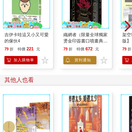
吉伊卡哇這又小又可愛
織網者（限量全球獨家
架空
的傢伙4
燙金印簽書口噴畫典藏
版】
精裝版）
40
221
672
79
折
特價
元
79
折
特價
元
79
折
與蝙
作！
加入購物車
貨到通知
其他人也看