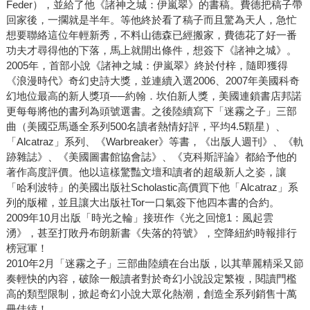
Feder），並給了他《諸神之城：伊嵐翠》的書稿。費德把稿子帶
回家後，一擱就是半年。等他終於看了稿子而且驚為天人，急忙
想要聯絡這位年輕新秀，不料山德森已經搬家，費德花了好一番
功夫才尋得他的下落，馬上就開出條件，想簽下《諸神之城》。
2005年，首部小說《諸神之城：伊嵐翠》終於付梓，隨即獲得
《浪漫時代》奇幻史詩大獎，並連續入選2006、2007年美國科奇
幻地位最高的新人獎項──約翰．坎伯新人獎，美國連鎖書店邦諾
更每每將他的書列為頭號選書。之後陸續寫下「迷霧之子」三部
曲（美國亞馬遜全系列500名讀者熱情好評，平均4.5顆星）、
「Alcatraz」系列、《Warbreaker》等書，《出版人週刊》、《軌
跡雜誌》、《美國圖書館協會誌》、《克科斯評論》都給予他的
著作高度評價。他以這樣驚豔文壇和讀者的超級新人之姿，讓
「哈利波特」的美國出版社Scholastic高價買下他「Alcatraz」系
列的版權，並且讓大出版社Tor一口氣簽下他四本書的合約。
2009年10月出版「時光之輪」接班作《光之回憶1：風起雲
湧》，甚至打敗丹布朗新書《失落的符號》，空降紐約時報排行
榜冠軍！
2010年2月「迷霧之子」三部曲陸續在台出版，以其華麗精采又節
奏輕快的內容，破除一般讀者對於奇幻小說設定繁複，閱讀門檻
高的類型限制，掀起奇幻小說大眾化熱潮，創造全系列銷售十萬
冊佳績！