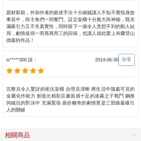
題材新穎，外加作者的敘述手法十分細膩讓人不知不覺投身故
事其中，與主角們一同奮鬥。設定架構十分龐大與神秘，既充
滿吸引力又不失真實性，同時留下一個令人意想不到的動人結
局，劇情值得一而再再而三的回味，也讓人就此愛上布蘭登山
分享
is*****300 說：
2014-06-30
完整且令人驚訝的術法架構 合理且清晰 將生活中隨處可見的
金屬化作能力 創造出精彩且畫面感十足的迷霧之子戰鬥 鋼推
與鐵拉的對決中 充滿緊張 曲折離奇的劇情更是三部曲最吸引
相關商品