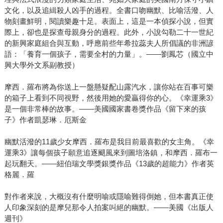
文化，以及追緝殺人凶手的過程。全書口吻幽默、比喻活潑、人
物刻畫鮮明，閱讀樂趣十足。表面上，這是一本偵探小說，但實
際上，卻也是探查母親身分的過程。此外，小說勾勒二十一世紀
的新興家庭組合與互動，呼應前些年希拉蕊夫人所倡議的非洲諺
語：「養育一個孩子，需要全村的力量」。——劉鳳芯（國立中
興大學外文系副教授）
摩西．羅布將為你送上一盤懸疑配山露汽水，讓你站在百事可樂
的箱子上看到不同視野，然後用她的愛贏得你的心。《幸運乘3》
是一個非常棒的故事。——美國國家書卷獎作品《留下來的孩
子》作者凱瑟琳．厄斯金
幽默活潑的11歲少女摩西．羅布是我目前最喜歡的女主角。《幸
運乘3》讓每個孩子願意追逐颶風來到圖培洛鎮，和摩西．羅布一
起玩翻天。——紐伯瑞文學獎銀獎作品《13歲的超能力》作者英
格麗．羅
對作者來說，大概沒有什麼明喻或隱喻難得倒她，但本書真正使
人印象深刻的是摩兒那令人拍案叫絕的幽默。——美國《出版人
週刊》