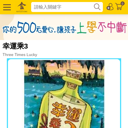
0
幸運乘3
Three Times Lucky