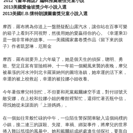
2012
《書單雜誌》編輯推薦最佳兒童小說
2013
美國愛倫坡獎少年小說入選
2013美國E.B.懷特朗讀圖書獎兒童小說入選
摩西．羅布將為你送上一盤懸疑配山露汽水，讓你站在百事可樂
的箱子上看到不同視野，然後用她的愛贏得你的心。《幸運乘3》
是一個非常棒的故事。——美國國家書卷獎作品《留下來的孩
子》作者凱瑟琳．厄斯金
摩西．羅布就要升上六年級了，她是個天生的偵探，聰明、勇
敢、堅定且富有冒險精神。十一年前一個颶風來襲的夜晚，摩兒
被暴漲的河水沖到北卡羅萊納州的圖培洛鎮，她幸運的活下來，
幸運的被上校救起，幸運的被拉娜小姐收養。
今年暑假摩兒特別忙，不但要和死黨戴爾練空手道，對付頭號天
敵安娜，在上校和拉娜小姐的餐館裡幫忙，還得忙著丟瓶中信，
尋找她從未謀面的「上游媽媽」。
在一個如往常般忙碌的中午，一位陌生警探開車駛入這個純樸的
小鎮，接二連三的謀殺、失蹤、車禍、綁架事件，將摩兒的世界
捲入難以抵擋的風暴中。她和戴爾組成絕處逢生偵探社，要靠自