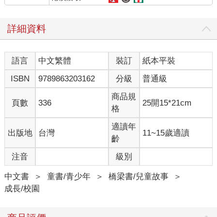
詳細資料
語言
中文繁體
裝訂
紙本平裝
ISBN
9789863203162
分級
普通級
商品規
頁數
336
25開15*21cm
格
適讀年
出版地
台灣
11~15歲適讀
齡
注音
級別
中文書
＞
童書/青少年
＞
橋梁書/兒童故事
＞
成長/校園