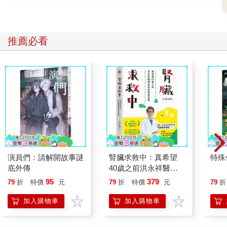
推薦必看
演員們：請解開故事謎
腎臟求救中：真希望
特殊傳
底外傳
40歲之前洪永祥醫師
就告訴我這些事
95
379
79
折
特價
元
79
折
特價
元
79
折
加入購物車
加入購物車