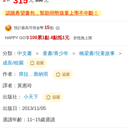
315
元
350
元
認購希望書包，幫助弱勢孩童上學不中斷！
15
預計最高可得金幣
點
?
100累1點 4點抵1元
HAPPY GO享
折抵無上限
分類：
中文書
＞
童書/青少年
＞
橋梁書/兒童故事
＞
成長/校園
追蹤
作者：
席拉．唐納琪
追蹤
譯者：
黃惠玲
出版社：
小天下
追蹤
出版日：
2013/11/05
適讀年齡：
11~15歲適讀