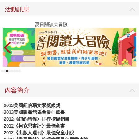
活動訊息
夏日閱讀大冒險
飢
內容簡介
2013
美國紐伯瑞文學獎銀獎
2013
美國圖書館協會最佳童書
2012
《紐約時報》排行榜暢銷書
2012
《柯克思書評》最佳童書
2012
《出版人週刊》最佳兒童小說