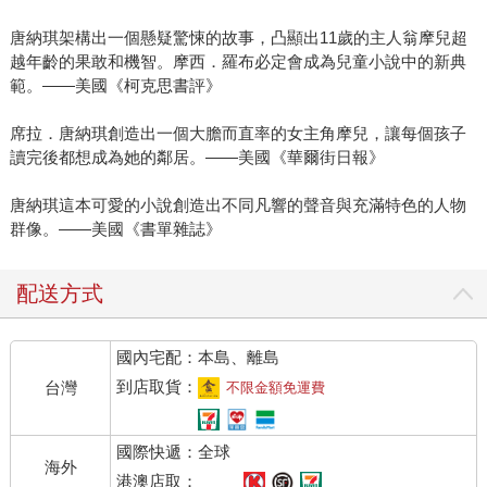
唐納琪架構出一個懸疑驚悚的故事，凸顯出11歲的主人翁摩兒超
越年齡的果敢和機智。摩西．羅布必定會成為兒童小說中的新典
範。——美國《柯克思書評》
席拉．唐納琪創造出一個大膽而直率的女主角摩兒，讓每個孩子
讀完後都想成為她的鄰居。——美國《華爾街日報》
唐納琪這本可愛的小說創造出不同凡響的聲音與充滿特色的人物
群像。——美國《書單雜誌》
配送方式
國內宅配：本島、離島
到店取貨：
台灣
不限金額免運費
國際快遞：全球
海外
港澳店取：