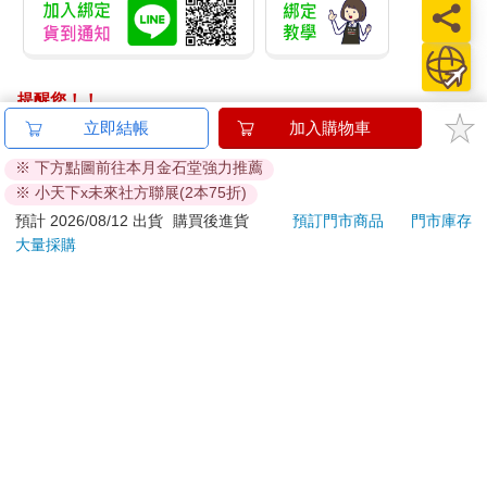
提醒您！！
金石堂及銀行均不會請您操作ATM! 如接獲電話要求您前往
立即結帳
加入購物車
ATM提款機，請不要聽從指示，以免受騙上當！
※ 下方點圖前往本月金石堂強力推薦
※ 小天下x未來社方聯展(2本75折)
退換貨須知：
**提醒您，鑑賞期不等於試用期，退回商品須為全新狀態**
預計 2026/08/12 出貨
購買後進貨
預訂門市商品
門市庫存
大量採購
依據「消費者保護法」第19條及行政院消費者保護處公告之
「通訊交易解除權合理例外情事適用準則」，以下商品購買
後，除商品本身有瑕疵外，將不提供7天的猶豫期：
易於腐敗、保存期限較短或解約時即將逾期。（如：生
鮮食品）
依消費者要求所為之客製化給付。（客製化商品）
報紙、期刊或雜誌。（含MOOK、外文雜誌）
經消費者拆封之影音商品或電腦軟體。
非以有形媒介提供之數位內容或一經提供即為完成之線
上服務，經消費者事先同意始提供。（如：電子書、電