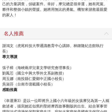
己的力量調查，偵破案件。幸好，摩兒總是很幸運，她有死黨、
夥伴和整個小鎮的聲援。她將用無比的勇氣、機智來拯救最親愛
的家人！
名人推薦
謝鴻文（虎尾科技大學通識教育中心講師、林鍾隆紀念館執行
長）
專文導讀
張子樟（海峽兩岸兒童文學研究會理事長）
劉鳳芯（國立中興大學外文系副教授）
周玉娜（南投縣仁愛鄉中正國小校長）
吳淑芬（台南市億載國小校長）
感動推薦
《幸運乘3》是以一位即將升上國小六年級的女孩摩兒為第一人稱
敘述者，描寫她近似舊約聖經摩西故事翻版的出生、結合軍事管
理與法式浪漫的另類家庭生活、宛如大家庭的美國南方保守小鎮