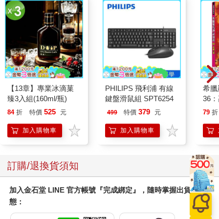
【13章】專業冰滴菓
PHILIPS 飛利浦 有線
希臘
臻3入組(160ml/瓶)
鍵盤滑鼠組 SPT6254
36
525
379
84
折
特價
元
特價
元
79
折
499
加入購物車
加入購物車
訂購/退換貨須知
加入金石堂 LINE 官方帳號『完成綁定』，隨時掌握出貨動
態：