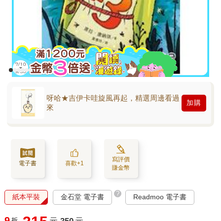
呀哈★吉伊卡哇旋風再起，精選周邊看過
加購
來
寫評價
電子書
喜歡+1
賺金幣
?
紙本平裝
金石堂 電子書
Readmoo 電子書
9
折