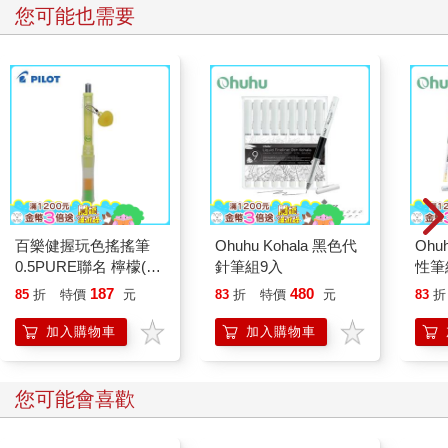
您可能也需要
百樂健握玩色搖搖筆
Ohuhu Kohala 黑色代
Oh
0.5PURE聯名 檸檬(限
針筆組9入
性筆
量)
187
480
85
折
特價
元
83
折
特價
元
83
折
加入購物車
加入購物車
您可能會喜歡