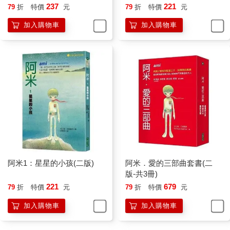
我問他來這裡做什麼。他望著星空回答說：「完成任務。」
237
221
79
折
特價
元
79
折
特價
元
我心想這小孩應該是個重要人物，不像我只是個來過暑假的小學
加入購物車
加入購物車
生。他身負重任，搞不好還是情報工作。我不敢多問是什麼樣的
任務。他身上的一切都很奇特。
「如果你爸媽知道他們買給你的飛機摔壞了，會不會生氣呀？」
「飛機沒有摔壞啊！」他笑著回答。
「飛機沒有失蹤嗎？沒有摔壞嗎？」我不敢相信。
「沒有啊。」
「飛機掉到海裡還撈得出來嗎？」
阿米1：星星的小孩(二版)
阿米．愛的三部曲套書(二
版-共3冊)
「撈得出來的。」他友善地看著我，又繼續說：「你叫什麼名
221
679
79
折
特價
元
79
折
特價
元
字？」
加入購物車
加入購物車
「彼得羅。」