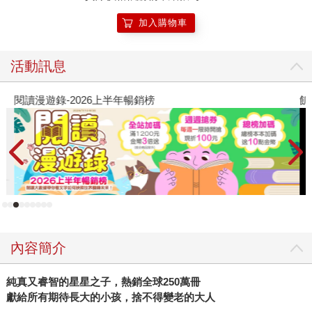
加入購物車
活動訊息
閱讀漫遊錄-2026上半年暢銷榜
飢
內容簡介
純真又睿智的星星之子，熱銷全球
250
萬冊
獻給所有期待長大的小孩，捨不得變老的大人