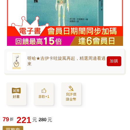
呀哈★吉伊卡哇旋風再起，精選周邊看過
加購
來
寫評價
好書
喜歡+1
賺金幣
221
79
折
元
280
元