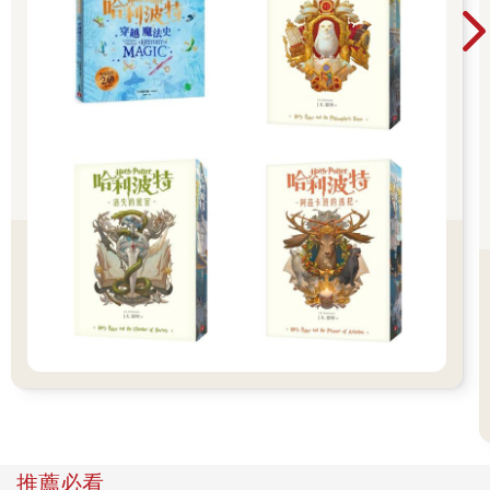
天色全黑了，一輪美麗的圓月照亮了大海和沙灘。這個不知哪裡
來的奇怪小孩帶來的謎團讓我困惑不已。
我仔細看看他的臉，他看起來不會超過八歲。可是他會開飛機，
剛才又暗示說，他的年齡比我以為的要大很多－－他不會是侏儒
吧？
這時，他不經意地脫口而出：「有人相信外星人是存在的。」
他沒頭沒腦吐出這句話實在很奇怪。看來這個怪小孩之謎的答案
就在這裏。夜晚逐漸降臨，我覺得有些冷。他發現了，因為他問
我：「你冷嗎？」
「有一點。」
「這種溫度很舒服，」他笑著說：「我不覺得冷。」
聽他這麼一說，我突然覺得晚間的氣溫其實很舒服。
推薦必看