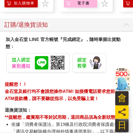
加入購物車
電子書
天色全黑了，一輪美麗的圓月照亮了大海和沙灘。這個不知哪裡
來的奇怪小孩帶來的謎團讓我困惑不已。
訂購/退換貨須知
我仔細看看他的臉，他看起來不會超過八歲。可是他會開飛機，
剛才又暗示說，他的年齡比我以為的要大很多－－他不會是侏儒
加入金石堂 LINE 官方帳號『完成綁定』，隨時掌握出貨動
吧？
態：
這時，他不經意地脫口而出：「有人相信外星人是存在的。」
他沒頭沒腦吐出這句話實在很奇怪。看來這個怪小孩之謎的答案
就在這裏。
提醒您！！
金石堂及銀行均不會請您操作ATM! 如接獲電話要求您前往
會
ATM提款機，請不要聽從指示，以免受騙上當！
員
退換貨須知：
**提醒您，鑑賞期不等於試用期，退回商品須為全新狀態**
日
依據「消費者保護法」第19條及行政院消費者保護處公告之
「通訊交易解除權合理例外情事適用準則」，以下商品購買