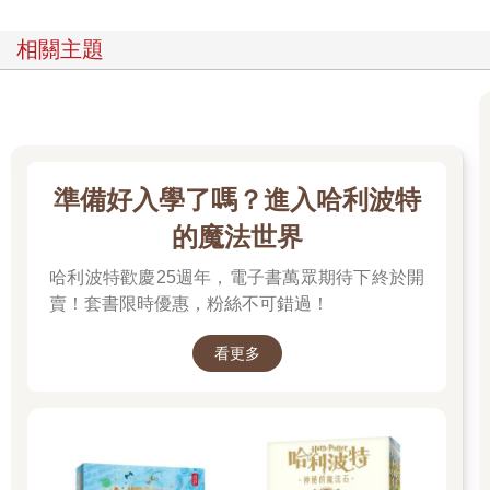
不過我開始有點不高興。他不直接了當回答我的問題，反而自顧
自問我其他問題，讓我搞不懂他是怎麼想的。
相關主題
我不高興的樣子，好像讓他覺得很有趣。
「親愛的彼得羅，別生氣，別生氣！你今年幾歲？」
「快滿十歲了。你呢？」
準備好入學了嗎？進入哈利波特
的魔法世界
他輕輕地笑了，他的笑容讓我想起小嬰兒被呵癢時的表情。
哈利波特歡慶25週年，電子書萬眾期待下終於開
我覺得他因為會駕駛飛機所以不把我放在眼裏。我有點不高興，
賣！套書限時優惠，粉絲不可錯過！
可是他那麼親切，讓人覺得很愉快，我沒有辦法認真對他生氣。
看更多
「我的年紀比你想像的要大很多。」他笑得很開心。
他從腰帶上解下一個長得像隨身聽的儀器，那大概是個計算機
吧。他啟動開關，機器螢幕上出現了一些詭異的發亮符號。他按
了幾個按鈕，看看螢幕上的數字大聲笑著說：「不行，不行。要
是我說出我的真實年齡，打死你也不會相信的。」