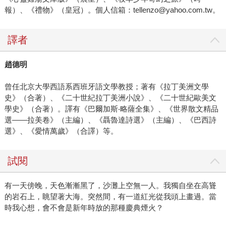
報）、《禮物》（皇冠）。個人信箱：tellenzo@yahoo.com.tw。
譯者
趙德明
曾任北京大學西語系西班牙語文學教授；著有《拉丁美洲文學
史》（合著）、《二十世紀拉丁美洲小說》、《二十世紀歐美文
學史》（合著）。譯有《巴爾加斯‧略薩全集》、《世界散文精品
選——拉美卷》（主編）、《聶魯達詩選》（主編）、《巴西詩
選》、《愛情萬歲》（合譯）等。
試閱
有一天傍晚，天色漸漸黑了，沙灘上空無一人。我獨自坐在高聳
的岩石上，眺望著大海。突然間，有一道紅光從我頭上畫過。當
時我心想，會不會是新年時放的那種慶典煙火？