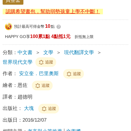
買整套
認購希望書包，幫助弱勢孩童上學不中斷！
10
預計最高可得金幣
點
?
100累1點 4點抵1元
HAPPY GO享
折抵無上限
分類：
中文書
＞
文學
＞
現代翻譯文學
＞
世界現代文學
追蹤
作者：
安立奎．巴里奧斯
追蹤
繪者：
恩佐
追蹤
譯者：
趙德明
出版社：
大塊
追蹤
出版日：
2016/12/07