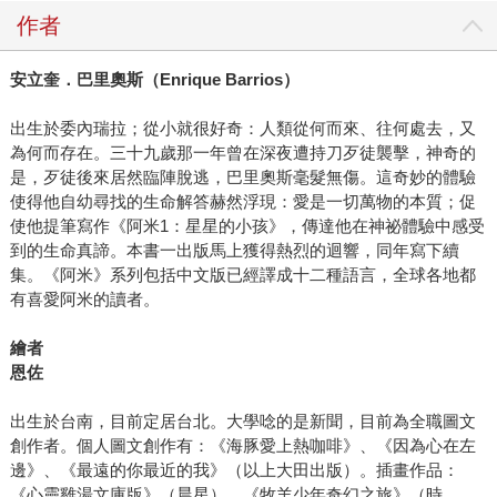
作者
安立奎．巴里奧斯（
Enrique Barrios
）
出生於委內瑞拉；從小就很好奇：人類從何而來、往何處去，又
為何而存在。三十九歲那一年曾在深夜遭持刀歹徒襲擊，神奇的
是，歹徒後來居然臨陣脫逃，巴里奧斯毫髮無傷。這奇妙的體驗
使得他自幼尋找的生命解答赫然浮現：愛是一切萬物的本質；促
使他提筆寫作《阿米1：星星的小孩》，傳達他在神祕體驗中感受
到的生命真諦。本書一出版馬上獲得熱烈的迴響，同年寫下續
集。《阿米》系列包括中文版已經譯成十二種語言，全球各地都
有喜愛阿米的讀者。
繪者
恩佐
出生於台南，目前定居台北。大學唸的是新聞，目前為全職圖文
創作者。個人圖文創作有：《海豚愛上熱咖啡》、《因為心在左
邊》、《最遠的你最近的我》（以上大田出版）。插畫作品：
《心靈雞湯文庫版》（晨星）、《牧羊少年奇幻之旅》（時