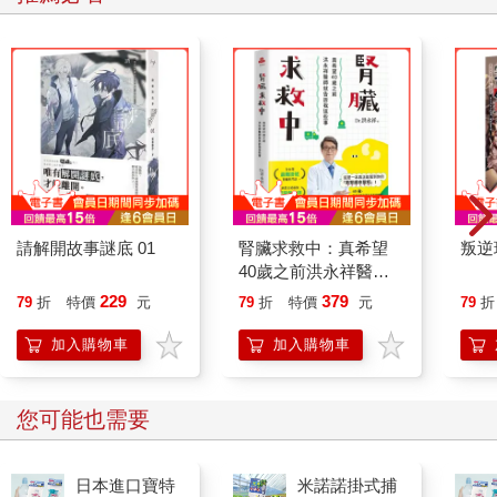
我問他來這裡做什麼。他望著星空回答說：「完成任務。」
我心想這小孩應該是個重要人物，不像我只是個來過暑假的小學
生。他身負重任，搞不好還是情報工作。我不敢多問是什麼樣的
任務。他身上的一切都很奇特。
「如果你爸媽知道他們買給你的飛機摔壞了，會不會生氣呀？」
「飛機沒有摔壞啊！」他笑著回答。
「飛機沒有失蹤嗎？沒有摔壞嗎？」我不敢相信。
請解開故事謎底 01
腎臟求救中：真希望
叛逆
40歲之前洪永祥醫師
就告訴我這些事
「沒有啊。」
229
379
79
折
特價
元
79
折
特價
元
79
折
加入購物車
加入購物車
「飛機掉到海裡還撈得出來嗎？」
「撈得出來的。」他友善地看著我，又繼續說：「你叫什麼名
您可能也需要
字？」
「彼得羅。」
日本進口寶特
米諾諾掛式捕