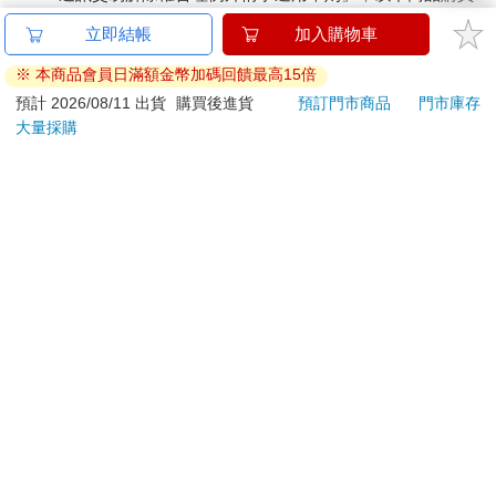
後，除商品本身有瑕疵外，將不提供7天的猶豫期：
立即結帳
加入購物車
易於腐敗、保存期限較短或解約時即將逾期。（如：生
鮮食品）
※ 本商品會員日滿額金幣加碼回饋最高15倍
依消費者要求所為之客製化給付。（客製化商品）
預計 2026/08/11 出貨
購買後進貨
預訂門市商品
門市庫存
報紙、期刊或雜誌。（含MOOK、外文雜誌）
大量採購
經消費者拆封之影音商品或電腦軟體。
非以有形媒介提供之數位內容或一經提供即為完成之線
上服務，經消費者事先同意始提供。（如：電子書、電
子雜誌、下載版軟體、虛擬商品…等）
已拆封之個人衛生用品。（如：內衣褲、刮鬍刀、除毛
刀…等）
若非上列種類商品，均享有到貨7天的猶豫期（含例假
日）。
辦理退換貨時，商品（組合商品恕無法接受單獨退貨）必須
是您收到商品時的原始狀態（包含商品本體、配件、贈品、
保證書、所有附隨資料文件及原廠內外包裝…等），請勿直
接使用原廠包裝寄送，或於原廠包裝上黏貼紙張或書寫文
字。