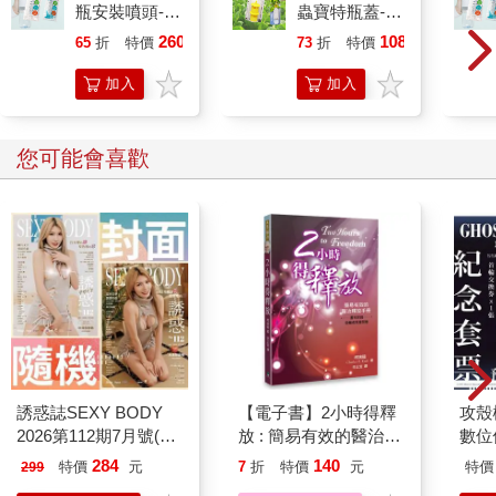
瓶安裝噴頭-2
蟲寶特瓶蓋-2
不過我開始有點不高興。他不直接了當回答我的問題，反而自顧
入x2包
入x12組
260
1088
65
折
特價
元
73
折
特價
元
自問我其他問題，讓我搞不懂他是怎麼想的。
加入
加入
我不高興的樣子，好像讓他覺得很有趣。
購物
購物
「親愛的彼得羅，別生氣，別生氣！你今年幾歲？」
車
車
您可能會喜歡
「快滿十歲了。你呢？」
他輕輕地笑了，他的笑容讓我想起小嬰兒被呵癢時的表情。
我覺得他因為會駕駛飛機所以不把我放在眼裏。我有點不高興，
可是他那麼親切，讓人覺得很愉快，我沒有辦法認真對他生氣。
「我的年紀比你想像的要大很多。」他笑得很開心。
他從腰帶上解下一個長得像隨身聽的儀器，那大概是個計算機
誘惑誌SEXY BODY
【電子書】2小時得釋
攻殼機
吧。他啟動開關，機器螢幕上出現了一些詭異的發亮符號。他按
2026第112期7月號(兩
放 : 簡易有效的醫治釋
數位
了幾個按鈕，看看螢幕上的數字大聲笑著說：「不行，不行。要
款封面-不挑款隨機出
放手冊
284
140
特價
元
7
折
特價
元
特價
299
貨)
是我說出我的真實年齡，打死你也不會相信的。」