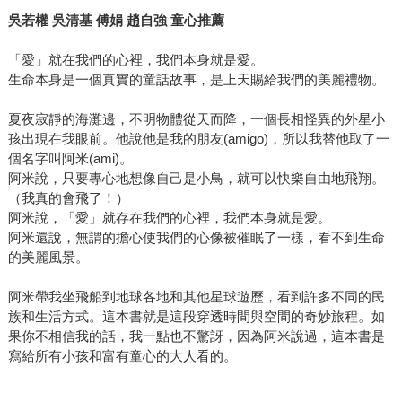
吳若權
吳清基
傅娟
趙自強
童心推薦
「愛」就在我們的心裡，我們本身就是愛。
生命本身是一個真實的童話故事，是上天賜給我們的美麗禮物。
夏夜寂靜的海灘邊，不明物體從天而降，一個長相怪異的外星小
孩出現在我眼前。他說他是我的朋友(amigo)，所以我替他取了一
個名字叫阿米(ami)。
阿米說，只要專心地想像自己是小鳥，就可以快樂自由地飛翔。
（我真的會飛了！）
阿米說，「愛」就存在我們的心裡，我們本身就是愛。
阿米還說，無謂的擔心使我們的心像被催眠了一樣，看不到生命
的美麗風景。
阿米帶我坐飛船到地球各地和其他星球遊歷，看到許多不同的民
族和生活方式。這本書就是這段穿透時間與空間的奇妙旅程。如
果你不相信我的話，我一點也不驚訝，因為阿米說過，這本書是
寫給所有小孩和富有童心的大人看的。