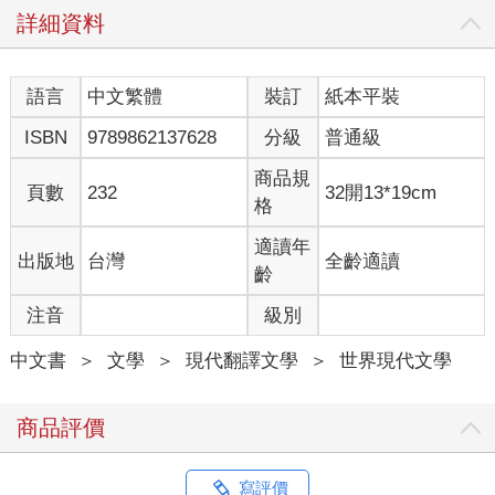
詳細資料
旁，友善地看著我，臉上帶著微笑。
我想，他一定是因為得救了而感到高興。他的情況看起來似乎不
語言
中文繁體
裝訂
紙本平裝
算太慘，讓我稍稍放心了些。
ISBN
9789862137628
分級
普通級
他爬到岩石上，甩甩頭髮上的海水，調皮地擠擠眼睛，我才鬆了
一大口氣。
商品規
頁數
232
32開13*19cm
格
他在我身旁的石頭上坐下，深深地歎了一口氣，然後抬頭望著天
上閃爍的星星。
適讀年
出版地
台灣
全齡適讀
齡
他看起來年齡跟我差不多大，也許小一點。他的個子比我小，身
注音
級別
上穿著一件白色的防水緊身衣－－所以沒有被海水沾濕；腳下套
著一雙厚底白皮靴，胸前佩戴著一枚金色徽章，上面鏤刻著一顆
中文書
＞
文學
＞
現代翻譯文學
＞
世界現代文學
長了翅膀的心。金色的腰帶上繫著一些像是隨身聽的儀器。腰帶
中央有個閃閃發光、非常漂亮的大扣環。
商品評價
我問他到底發生了什麼事情。
「是被迫著陸。」他笑著回答。
寫評價