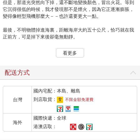
但是，那道光突然向下掉，還不斷地變換顏色，冒出火花。等到
它沉得很低的時候，我才發現那不是煙火，因為它正逐漸膨脹，
變得像輕型飛機那麼大－－也許還要更大一點。
最後，不明物體掉進海裏，距離海岸大約五十公尺，恰巧就在我
正前方，可是掉下來後卻毫無動靜。
我以為自己目睹了一次空難。我抬頭搜尋天空，看看有沒有降落
看更多
傘從天而降－－沒有，海灘上仍然是一片寧靜。
我有點害怕，想儘快逃離現場，找人訴說剛才發生的怪事。不過
配送方式
我還是等了一下，想看看接下來還會出現什麼。
國內宅配：本島、離島
就在我打算離開的時候，飛機墜落的地方浮起來一個白色的東西
－－我定睛看清楚後，發現那是一個人朝著岸邊游了過來。我猜
到店取貨：
台灣
不限金額免運費
想應該是飛行員吧，他終於死裏逃生。我在岸邊等著他逐漸靠
近，或許可以助他一臂之力。
國際快遞：全球
海外
他游得很快，我想他大概沒受什麼傷。
港澳店取：
他離我愈來愈近，我發現他居然是個小孩子！他游到岸邊的岩石