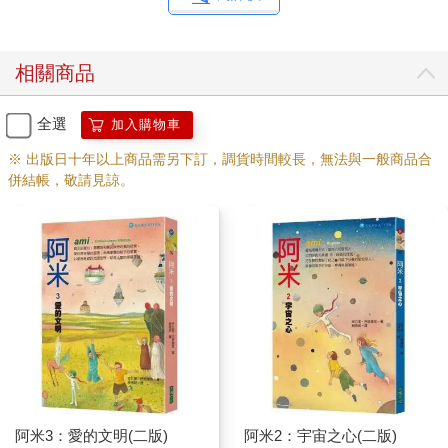
他的眼睛很大，看起來很友善，只是說話的腔調有點怪。
相關商品
我猜他是坐飛機從別的國家飛來的。他是個小孩子，我想飛行員
一定是個大人。我問他：「飛行員的情怳怎麼樣？」
全選
加入購物車
「沒事，就坐在你身邊啊。」
※ 出版日十年以上商品需另下訂，調貨時間較長，無法與一般商品合
併結帳，敬請見諒。
「什麼？！」
真是太神奇了！這個小孩好厲害，他年紀應該跟我差不多，可是
已經會開飛機了！我猜他爸爸媽媽一定很有錢。夜晚逐漸降臨，
我覺得有些冷。他發現了，因為他問我：「你冷嗎？」
「有一點。」
「這種溫度很舒服，」他笑著說：「我不覺得冷。」
聽他這麼一說，我突然覺得晚間的氣溫其實很舒服。
阿米3：愛的文明(二版)
阿米2：宇宙之心(二版)