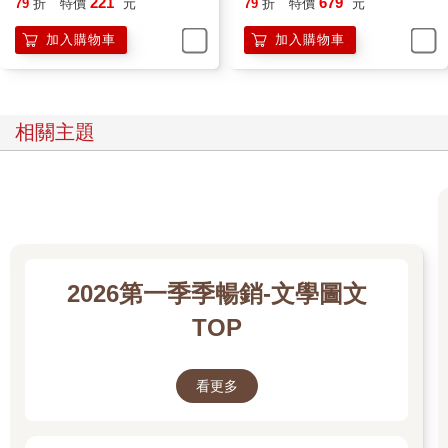
221
679
79
折
特價
元
79
折
特價
元
直到結尾才找到一個不可抹滅的證據：岩石上刻了一顆長著翅膀
加入購物車
加入購物車
的心。當然，這就是證據！
阿米那時穿著一身白色衣裳。他胸口上有個標誌：一顆金色長著
翅膀的心，外部是個圓圈。他說這個標誌的意義是，全人類團結
在愛心裡。他離開地球以後，那塊岩石上就出現這個「愛心」的
相關主題
標誌，而我就是在那裡認識了阿米。那個標誌彷彿是鏤刻在石塊
上似的，我看過很多次。難道那也是夢的一部分？
我不敢肯定，因為姨媽說她做過一個很長的夢，裡面有大量的細
節，甚至連夢中的情節都是連貫的。姨媽說，第二天晚上夢境繼
續延伸，起點就是前一晚結束的段落，好像電視連續劇一樣。
2026第一季季暢銷-文學圖文
我和阿米的相遇莫非是這樣的長夢？
TOP
唯一可以說服維克多的鐵證就是海灘岩石上的那顆「愛心」。如
果愛心確實存在，那麼有關阿米的一切就是真實的；如果愛心不
看更多
在，表示一切只是一場美麗的夢。
再次見到維克多時，我劈頭第一句話就是：「找到證據了！」
「什麼證據？」