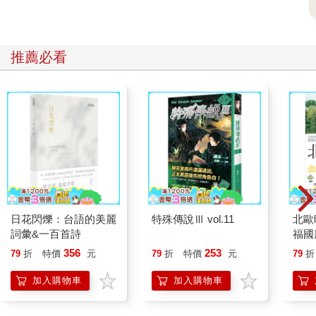
「那都是真的！」我不高興地抗議。
「彼得羅，我可真的有些擔心你的精神狀況了。」他以責怪的神
推薦必看
情看著我。
他說話時關心的口氣讓我猶豫起來。我真的懷疑自己是不是精神
錯亂。
「維克多，既然如此，咱們乾脆去一趟海邊吧！如果那顆愛心不
在，我就承認一切都是夢，再也不提這件事了。可是假如愛心還
在，那你就得相信我。」
「真煩人！好吧，明年夏天咱們去海邊瞧瞧。」
日花閃爍：台語的美麗
特殊傳說Ⅲ vol.11
北歐
詞彙&一百首詩
福國
「明年夏天？那還要等六個月啊！」
356
253
79
折
特價
元
79
折
特價
元
79
折
「耐心點嘛！目前還是先修改我的小說比較重要：一群有超能力
加入購物車
加入購物車
的蠍子⋯⋯」
「那我自己去！就算是走路還是跑步過去，我一定要去海邊看