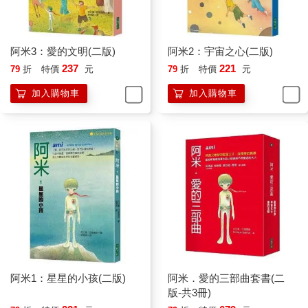
是天空中的發光體。於是就大膽猜測說：這是外星飛船。這中間
有許多想像的成分。可是你卻編造說什麼跟外星人有過交往，還
說什麼去別的星球旅行過。這也太離譜了！你可以成為一個想像
力豐富的作家，但是別把想像與現實混淆在一起，免得被送進精
阿米3：愛的文明(二版)
阿米2：宇宙之心(二版)
神病院。」
237
221
79
折
特價
元
79
折
特價
元
「我說的都是真的！是真的！」
加入購物車
加入購物車
「拿出證據來啊！」維克多義正辭嚴地說：「也許你夢見了這一
切。也許你的回憶並不是現實生活的內容，而是一場夢。你好好
想想吧！」
我覺得好累，提議明天再看他的長篇小說。不過那天晚上我忍不
住感到懷疑，我會不會只是在回憶一場夢？
我覺得不可能。可是歸根究底，我有什麼證據呢？
我十分煩惱，不得不去拿起《阿米：星星的小孩》這本書，打算
找出蛛絲馬跡。
阿米1：星星的小孩(二版)
阿米．愛的三部曲套書(二
版-共3冊)
我把書從頭到尾，仔仔細細地看了一遍，從來沒有那麼專注過。