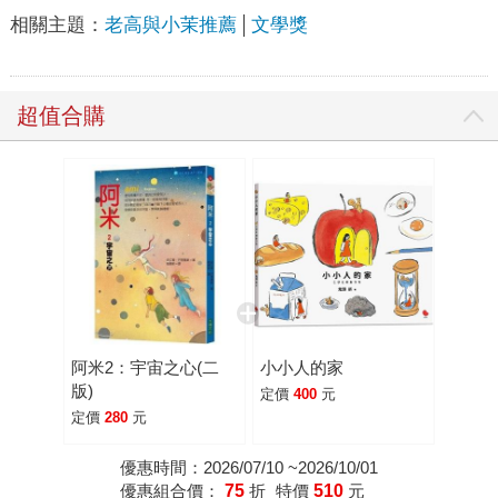
相關主題：
老高與小茉推薦
文學獎
超值合購
阿米2：宇宙之心(二
小小人的家
版)
定價
400
元
定價
280
元
優惠時間：2026/07/10 ~2026/10/01
優惠組合價：
75
折
特價
510
元