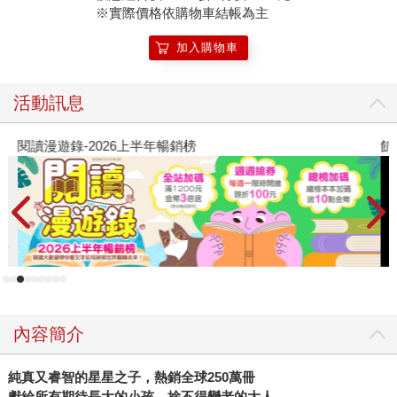
※實際價格依購物車結帳為主
加入購物車
活動訊息
閱讀漫遊錄-2026上半年暢銷榜
飢
內容簡介
純真又睿智的星星之子，熱銷全球
250
萬冊
獻給所有期待長大的小孩，捨不得變老的大人