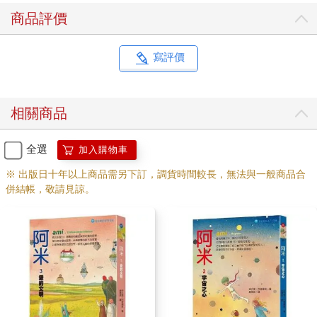
商品評價
我想拿出其他證據。可惜除了核桃之外，阿米沒有留下任何紀念
品——任何可以觸摸的東西。
寫評價
我左思右想，突然心眼一亮。
「有證據了！
相關商品
「什麼證據？」
全選
加入購物車
「阿米離開的時候，海灘上所有的人都看見『飛碟』了！」
※ 出版日十年以上商品需另下訂，調貨時間較長，無法與一般商品合
併結帳，敬請見諒。
我以為這句話一定會讓表哥認輸。可是，他仍然不為所動。
「你是說過那天出現不明飛行物。但那也是你想像出來的，不是
嗎？」
「不是我想出來的，有目擊證人啊。」「他們看到天上有兩萬個
發光體之外又增加了一個。誰也不知道那發光體是個什麼東西
——是等離子體？是大氣層折射？是探測氣球？是飛機？總之，