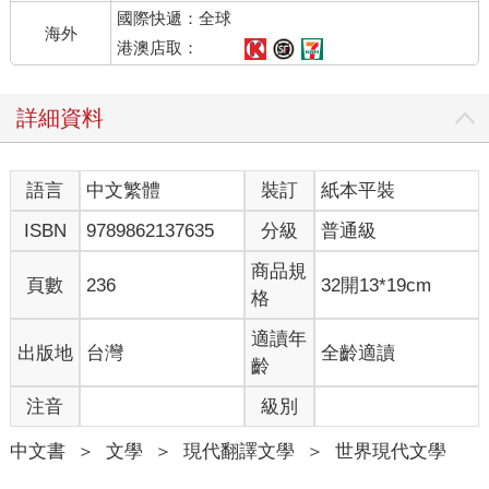
國際快遞：全球
海外
「奶奶，您記得去年夏天咱們去海邊時發生的事情嗎？您告訴一
港澳店取：
下維克多吧。」
詳細資料
「孩子們，你們知道我的記 最近差多了。比如今天上午吧，我把
錢包忘在雜貨店裡了。直到送牛奶的來收帳，我才發現錢包不見
了。我找遍了家裡每個角落，就是想不起來放在哪裡。」
語言
中文繁體
裝訂
紙本平裝
「您真的不記得吃過外星核桃嗎？您那時還說味道好極了呢。」
ISBN
9789862137635
分級
普通級
「我請送牛奶的陪著我去肉鋪——不對，不是肉鋪。是雜貨店。
商品規
頁數
236
32開13*19cm
對，是雜貨店。運氣還不錯，老闆薩杜米諾還真誠實，他替我好
格
好保存著錢包呢。」
適讀年
出版地
台灣
全齡適讀
我千方百計提示奶奶有關阿米的事情，可是奶奶完全想不起來
齡
了！
注音
級別
維克多得意洋洋地說：「看見沒有！接受現實吧——那是你在做
中文書
＞
文學
＞
現代翻譯文學
＞
世界現代文學
夢。這個夢境的確很美，如果沒有它，我們也不會寫了一本書，
但是，說來說去這些都不是真的。」