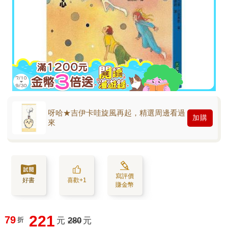
呀哈★吉伊卡哇旋風再起，精選周邊看過
加購
來
寫評價
好書
喜歡+1
賺金幣
221
79
折
元
280
元