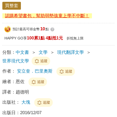
買整套
認購希望書包，幫助弱勢孩童上學不中斷！
10
預計最高可得金幣
點
?
100累1點 4點抵1元
HAPPY GO享
折抵無上限
分類：
中文書
＞
文學
＞
現代翻譯文學
＞
世界現代文學
追蹤
作者：
安立奎．巴里奧斯
追蹤
繪者：
恩佐
追蹤
譯者：
趙德明
出版社：
大塊
追蹤
出版日：
2016/12/07