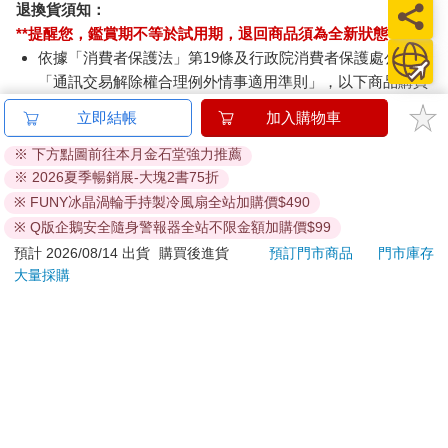
退換貨須知：
**提醒您，鑑賞期不等於試用期，退回商品須為全新狀態**
依據「消費者保護法」第19條及行政院消費者保護處公告之
「通訊交易解除權合理例外情事適用準則」，以下商品購買
後，除商品本身有瑕疵外，將不提供7天的猶豫期：
立即結帳
加入購物車
易於腐敗、保存期限較短或解約時即將逾期。（如：生
鮮食品）
※ 下方點圖前往本月金石堂強力推薦
依消費者要求所為之客製化給付。（客製化商品）
※ 2026夏季暢銷展-大塊2書75折
報紙、期刊或雜誌。（含MOOK、外文雜誌）
※ FUNY冰晶渦輪手持製冷風扇全站加購價$490
經消費者拆封之影音商品或電腦軟體。
※ Q版企鵝安全隨身警報器全站不限金額加購價$99
非以有形媒介提供之數位內容或一經提供即為完成之線
預計 2026/08/14 出貨
購買後進貨
預訂門市商品
門市庫存
上服務，經消費者事先同意始提供。（如：電子書、電
大量採購
子雜誌、下載版軟體、虛擬商品…等）
已拆封之個人衛生用品。（如：內衣褲、刮鬍刀、除毛
刀…等）
若非上列種類商品，均享有到貨7天的猶豫期（含例假
日）。
辦理退換貨時，商品（組合商品恕無法接受單獨退貨）必須
是您收到商品時的原始狀態（包含商品本體、配件、贈品、