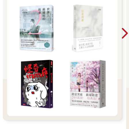
「證明我確實遇到阿米的證據。」
「證據呢？」維克多看起來興趣 。
「刻在海灘岩石上的一顆愛心。」
「你又在說故事了！忘了你的童話故事，來看看我的長篇小說
吧！我在想，如果把聰明的跳蚤換成具有心靈感應能力的蠍子會
不會更好？」
「咱們先去海灘吧！你不是剛買了一輛新車？」
「你瘋啦！海邊距離這裡有一 多公里呢。我還有很多事要忙，沒
有閒功夫理會一個小鬼頭的胡思亂想。」
「可是你願意把我的故事寫下來啊！」
「那是另外一回事！我把你那些想法寫下來是為了練文筆，可不
是把幻想和現實混為一談。那都是想像和瞎掰。」