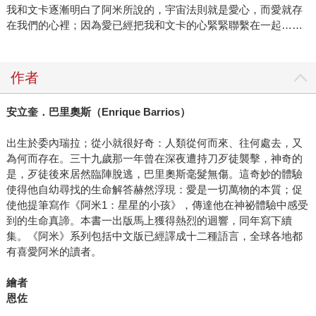
我和文卡逐漸明白了阿米所說的，宇宙法則就是愛心，而愛就存
在我們的心裡；因為愛已經把我和文卡的心緊緊聯繫在一起……
作者
安立奎．巴里奧斯（
Enrique Barrios
）
出生於委內瑞拉；從小就很好奇：人類從何而來、往何處去，又
為何而存在。三十九歲那一年曾在深夜遭持刀歹徒襲擊，神奇的
是，歹徒後來居然臨陣脫逃，巴里奧斯毫髮無傷。這奇妙的體驗
使得他自幼尋找的生命解答赫然浮現：愛是一切萬物的本質；促
使他提筆寫作《阿米1：星星的小孩》，傳達他在神祕體驗中感受
到的生命真諦。本書一出版馬上獲得熱烈的迴響，同年寫下續
集。《阿米》系列包括中文版已經譯成十二種語言，全球各地都
有喜愛阿米的讀者。
繪者
恩佐