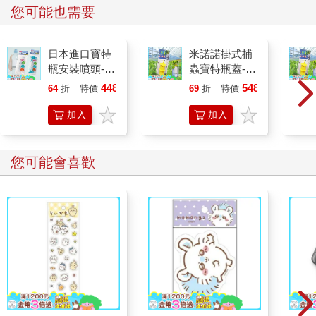
您可能也需要
看！再說，我一點也不喜歡你這堆鬼蠍子……你這些玩意兒太荒
唐了，我再也不幫你出主意了！」
日本進口寶特
米諾諾掛式捕
維克多看到我惱怒的神情，便說：「我先告辭了。等你明天好了
瓶安裝噴頭-2
蟲寶特瓶蓋-2
再說。」
入x4包
入x6組
448
548
64
折
特價
元
69
折
特價
元
他說聲「再見」就離開了。
加入
加入
購物
購物
「你永遠不要再來了！」我對他大聲咆哮，然後衝進臥室一頭埋
進被窩，覺得好想哭——老實說是流了幾滴眼淚。不行，男兒有
車
車
您可能會喜歡
淚不輕彈……