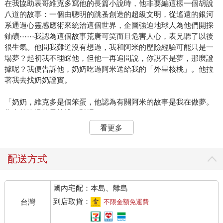
在我協助表哥維克多寫他的長篇小說時，他非要編這樣一個胡說
八道的故事：一個由聰明的跳蚤創造的超級文明，從遙遠的銀河
系通過心靈感應術來統治這個世界，企圖強迫地球人為他們開採
鈾礦⋯⋯我認為這個故事荒唐可笑而且危害人心，表兄聽了以後
很生氣。他問我難道沒有想過，我和阿米的歷險經驗可能只是一
場夢？起初我不理睬他，但他一再追問說，你說不是夢，那麼證
據呢？我便告訴他，奶奶吃過阿米送給我的「外星核桃」。他拉
著我去找奶奶證實。
「奶奶，維克多是個笨蛋，他認為有關阿米的故事是我在做夢。
您真的吃過外星核桃，對吧？」
看更多
「孩子，你說什麼核桃？」
「奶奶，就是我從飛船帶回來的核桃啊。」
配送方式
「彼得羅，我什麼時候吃過？」老人家嘴巴張得老大，一副吃驚
國內宅配：本島、離島
的樣子。
到店取貨：
台灣
不限金額免運費
維克多聽到我和奶奶的這段對話，得意地笑了，還露出嘲諷的神
情。