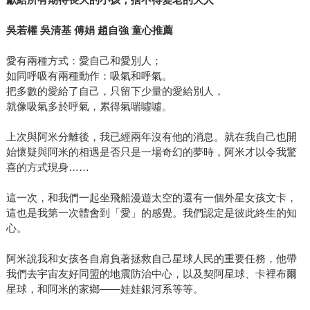
吳若權
吳清基
傅娟
趙自強
童心推薦
愛有兩種方式：愛自己和愛別人；
如同呼吸有兩種動作：吸氣和呼氣。
把多數的愛給了自己，只留下少量的愛給別人，
就像吸氣多於呼氣，累得氣喘噓噓。
上次與阿米分離後，我已經兩年沒有他的消息。就在我自己也開
始懷疑與阿米的相遇是否只是一場奇幻的夢時，阿米才以令我驚
喜的方式現身……
這一次，和我們一起坐飛船漫遊太空的還有一個外星女孩文卡，
這也是我第一次體會到「愛」的感覺。我們認定是彼此終生的知
心。
阿米說我和女孩各自肩負著拯救自己星球人民的重要任務，他帶
我們去宇宙友好同盟的地震防治中心，以及契阿星球、卡裡布爾
星球，和阿米的家鄉——娃娃銀河系等等。