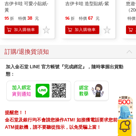
吉伊卡哇 可愛小貼紙-
吉伊卡哇 造型貼紙-紫
悠遊
黃
（2
38
67
95
折
特價
元
96
折
特價
元
特價
加入購物車
加入購物車
訂購/退換貨須知
加入金石堂 LINE 官方帳號『完成綁定』，隨時掌握出貨動
態：
提醒您！！
金石堂及銀行均不會請您操作ATM! 如接獲電話要求您前往
ATM提款機，請不要聽從指示，以免受騙上當！