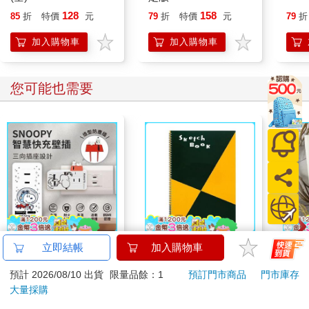
128
158
85
折
特價
元
79
折
特價
元
79
折
加入購物車
加入購物車
您可能也需要
【正版授權】
【日本 maruman】
時錄
立即結帳
加入購物車
SNOOPY史努比
sketch book A4 素描
白
預計 2026/08/10 出貨
限量品餘：1
預訂門市商品
門市庫存
PD+QC 智慧快充壁插
本 繪圖本 空白繪圖本
801
299
特價
元
54
折
特價
元
特價
1290
大量採購
(附紅屋造型防塵塞)
速寫本
加入購物車
加入購物車