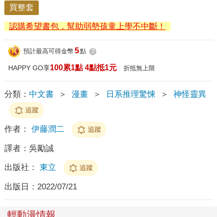
買整套
認購希望書包，幫助弱勢孩童上學不中斷！
5
預計最高可得金幣
點
?
100累1點 4點抵1元
HAPPY GO享
折抵無上限
分類：
中文書
＞
漫畫
＞
日系推理驚悚
＞
神怪靈異
追蹤
作者：
伊藤潤二
追蹤
譯者：
吳勵誠
出版社：
東立
追蹤
出版日：
2022/07/21
輕動漫情報