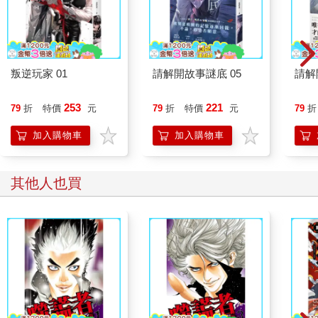
叛逆玩家 01
請解開故事謎底 05
請解
253
221
79
折
特價
元
79
折
特價
元
79
折
加入購物車
加入購物車
其他人也買