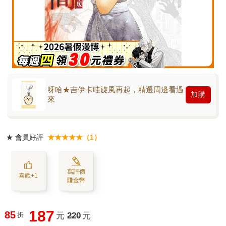
呀哈★吉伊卡哇旋風再起，精選周邊看過
加購
來
★
會員好評
★★★★★（1）
寫評價
喜歡+1
賺金幣
187
85
折
元
220
元