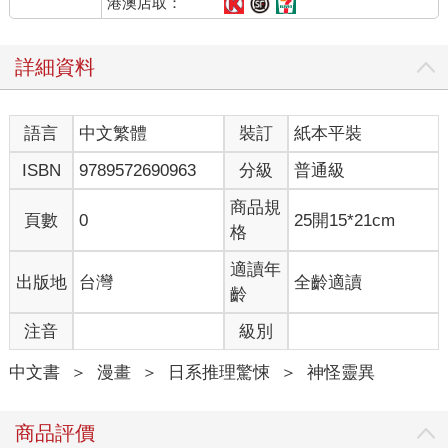
港澳店取：
詳細資料
語言
中文繁體
裝訂
紙本平裝
ISBN
9789572690963
分級
普通級
商品規
頁數
0
25開15*21cm
格
適讀年
出版地
台灣
全齡適讀
齡
注音
級別
中文書
＞
漫畫
＞
日系推理驚悚
＞
神怪靈異
商品評價