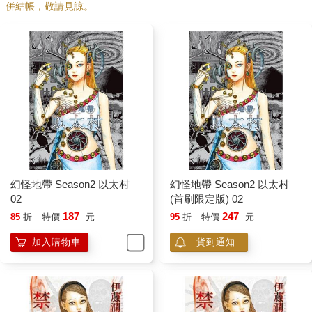
併結帳，敬請見諒。
幻怪地帶 Season2 以太村
幻怪地帶 Season2 以太村
02
(首刷限定版) 02
187
247
85
折
特價
元
95
折
特價
元
加入購物車
貨到通知