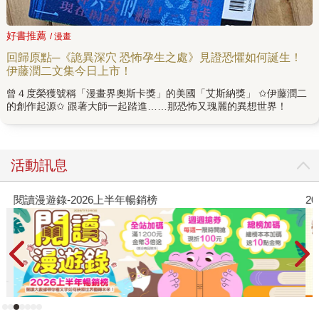
好書推薦
/ 漫畫
回歸原點─《詭異深穴 恐怖孕生之處》見證恐懼如何誕生！
伊藤潤二文集今日上市！
曾４度榮獲號稱「漫畫界奧斯卡獎」的美國「艾斯納獎」 ✩伊藤潤二
的創作起源✩ 跟著大師一起踏進……那恐怖又瑰麗的異想世界！
活動訊息
閱讀漫遊錄-2026上半年暢銷榜
2