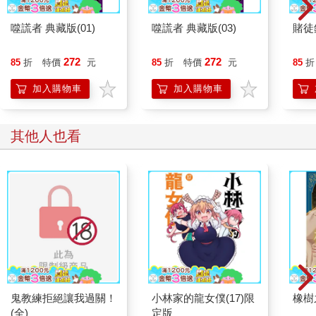
噬謊者 典藏版(01)
噬謊者 典藏版(03)
賭徒銀
272
272
85
折
特價
元
85
折
特價
元
85
折
加入購物車
加入購物車
其他人也看
鬼教練拒絕讓我過關！
小林家的龍女僕(17)限
橡樹
(全)
定版