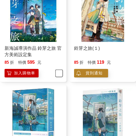
新海誠導演作品 鈴芽之旅 官
鈴芽之旅(１)
方美術設定集
595
119
85
折
特價
元
85
折
特價
元
加入購物車
貨到通知