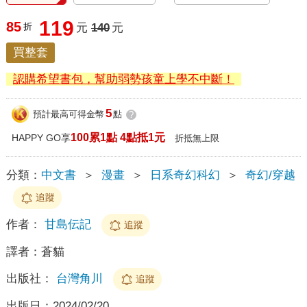
119
85
折
元
140
元
買整套
認購希望書包，幫助弱勢孩童上學不中斷！
5
預計最高可得金幣
點
?
100累1點 4點抵1元
HAPPY GO享
折抵無上限
分類：
中文書
＞
漫畫
＞
日系奇幻科幻
＞
奇幻/穿越
追蹤
作者：
甘島伝記
追蹤
譯者：
蒼貓
出版社：
台灣角川
追蹤
出版日：
2024/02/20