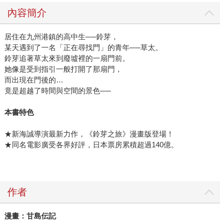
內容簡介
居住在九州港鎮的高中生──鈴芽，
某天遇到了一名「正在尋找門」的青年──草太。
鈴芽追著草太來到廢墟裡的一扇門前。
她像是受到指引一般打開了那扇門，
而出現在門後的…
竟是超越了時間與空間的景色──
本書特色
★新海誠導演最新力作，《鈴芽之旅》漫畫版登場！
★同名電影廣受各界好評，日本票房累積超過140億。
作者
漫畫：甘島伝記