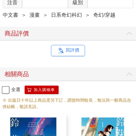
注音
級別
中文書
＞
漫畫
＞
日系奇幻科幻
＞
奇幻/穿越
商品評價
寫評價
相關商品
全選
加入購物車
※ 出版日十年以上商品需另下訂，調貨時間較長，無法與一般商品合
併結帳，敬請見諒。