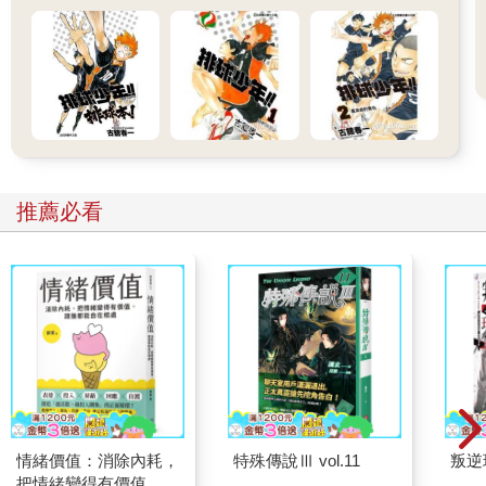
推薦必看
情緒價值：消除內耗，
特殊傳說Ⅲ vol.11
叛逆
把情緒變得有價值，跟