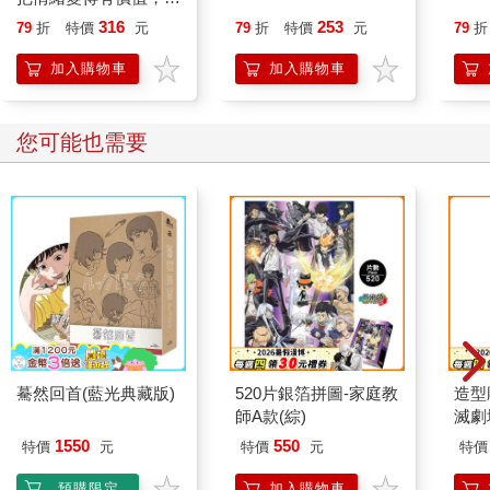
誰都能自在相處
316
253
79
折
特價
元
79
折
特價
元
79
折
加入購物車
加入購物車
您可能也需要
驀然回首(藍光典藏版)
520片銀箔拼圖-家庭教
造型
師A款(綜)
滅劇
1550
550
特價
元
特價
元
特價
預購限定
加入購物車