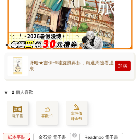
呀哈★吉伊卡哇旋風再起，精選周邊看過
加購
來
★
2
個人喜歡
寫評價
電子書
喜歡+1
賺金幣
?
紙本平裝
金石堂 電子書
Readmoo 電子書