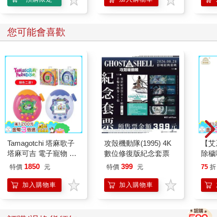
您可能會喜歡
Tamagotchi 塔麻歌子
攻殼機動隊(1995) 4K
【艾
塔麻可吉 電子寵物 樂
數位修復版紀念套票
除穢
園系列（熱帶橙果／極
平安
1850
399
特價
元
特價
元
75
折
地冰雪）
抹草
另有
加入購物車
加入購物車