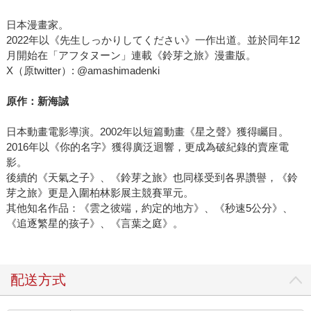
日本漫畫家。
2022年以《先生しっかりしてください》一作出道。並於同年12
月開始在「アフタヌーン」連載《鈴芽之旅》漫畫版。
X（原twitter）: @amashimadenki
原作：新海誠
日本動畫電影導演。2002年以短篇動畫《星之聲》獲得矚目。
2016年以《你的名字》獲得廣泛迴響，更成為破紀錄的賣座電
影。
後續的《天氣之子》、《鈴芽之旅》也同樣受到各界讚譽，《鈴
芽之旅》更是入圍柏林影展主競賽單元。
其他知名作品：《雲之彼端，約定的地方》、《秒速5公分》、
《追逐繁星的孩子》、《言葉之庭》。
配送方式