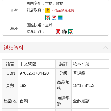
國內宅配：本島、離島
到店取貨：
台灣
不限金額免運費
國際快遞：全球
海外
港澳店取：
詳細資料
語言
中文繁體
裝訂
紙本平裝
ISBN
9786263784420
分級
普通級
商品規
頁數
192
18*12.8*1.3
格
適讀年
出版地
台灣
全齡適讀
齡