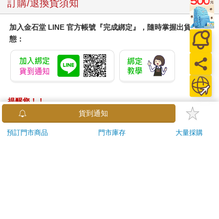
訂購/退換貨須知
加入金石堂 LINE 官方帳號『完成綁定』，隨時掌握出貨動
態：
提醒您！！
金石堂及銀行均不會請您操作ATM! 如接獲電話要求您前往
貨到通知
ATM提款機，請不要聽從指示，以免受騙上當！
預訂門市商品
門市庫存
大量採購
退換貨須知：
**提醒您，鑑賞期不等於試用期，退回商品須為全新狀態**
依據「消費者保護法」第19條及行政院消費者保護處公告之
「通訊交易解除權合理例外情事適用準則」，以下商品購買
後，除商品本身有瑕疵外，將不提供7天的猶豫期：
易於腐敗、保存期限較短或解約時即將逾期。（如：生
鮮食品）