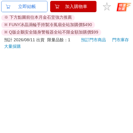
金石堂及銀行均不會請您操作ATM! 如接獲電話要求您前往
立即結帳
加入購物車
ATM提款機，請不要聽從指示，以免受騙上當！
※ 下方點圖前往本月金石堂強力推薦
退換貨須知：
※ FUNY冰晶渦輪手持製冷風扇全站加購價$490
**提醒您，鑑賞期不等於試用期，退回商品須為全新狀態**
※ Q版企鵝安全隨身警報器全站不限金額加購價$99
依據「消費者保護法」第19條及行政院消費者保護處公告之
預計 2026/08/11 出貨
限量品餘：1
預訂門市商品
門市庫存
「通訊交易解除權合理例外情事適用準則」，以下商品購買
大量採購
後，除商品本身有瑕疵外，將不提供7天的猶豫期：
易於腐敗、保存期限較短或解約時即將逾期。（如：生
鮮食品）
依消費者要求所為之客製化給付。（客製化商品）
報紙、期刊或雜誌。（含MOOK、外文雜誌）
經消費者拆封之影音商品或電腦軟體。
非以有形媒介提供之數位內容或一經提供即為完成之線
上服務，經消費者事先同意始提供。（如：電子書、電
子雜誌、下載版軟體、虛擬商品…等）
已拆封之個人衛生用品。（如：內衣褲、刮鬍刀、除毛
刀…等）
若非上列種類商品，均享有到貨7天的猶豫期（含例假