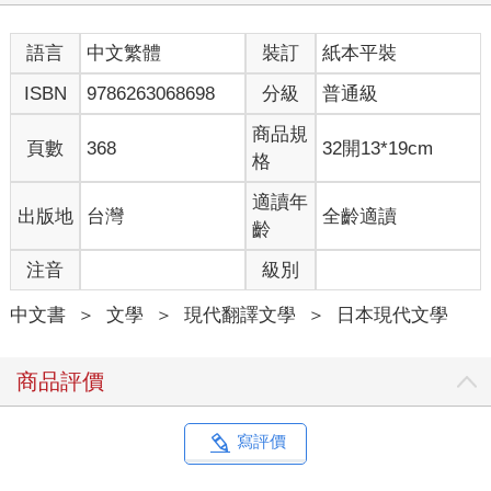
語言
中文繁體
裝訂
紙本平裝
ISBN
9786263068698
分級
普通級
商品規
頁數
368
32開13*19cm
格
適讀年
出版地
台灣
全齡適讀
齡
注音
級別
中文書
＞
文學
＞
現代翻譯文學
＞
日本現代文學
商品評價
寫評價