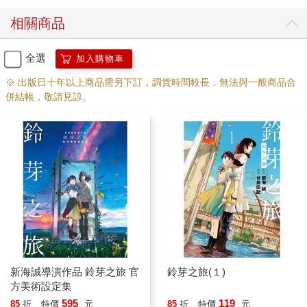
相關商品
全選
加入購物車
※ 出版日十年以上商品需另下訂，調貨時間較長，無法與一般商品合
併結帳，敬請見諒。
新海誠導演作品 鈴芽之旅 官
鈴芽之旅(１)
方美術設定集
595
119
85
折
特價
元
85
折
特價
元