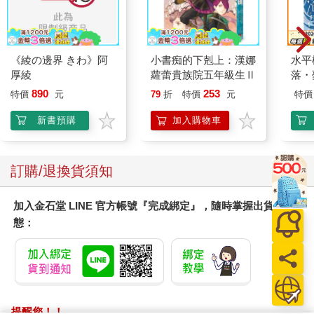
《綾の邊界 きわ》阿
小書痴的下剋上：漢娜
水平
厚綾
蘿蕾貴族院五年級生Ⅱ
落・
890
253
特價
元
79
折
特價
元
特價
新書預購
加入購物車
訂購/退換貨須知
加入金石堂 LINE 官方帳號『完成綁定』，隨時掌握出貨動
態：
提醒您！！