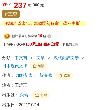
237
79
折
元
300
元
買整套
認購希望書包，幫助弱勢孩童上學不中斷！
10
預計最高可得金幣
點
?
100累1點 4點抵1元
HAPPY GO享
折抵無上限
分類：
中文書
＞
文學
＞
現代翻譯文學
＞
日本現代文學
追蹤
作者：
加納新太
、
新海誠
追蹤
譯者：
王炘玨
出版社：
尖端
追蹤
出版日：
2021/10/14