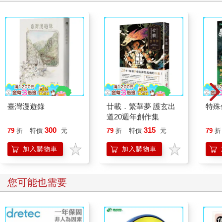
臺灣漫遊錄
廿載．繁華夢 護玄出
特殊傳
道20週年創作集
300
315
79
折
特價
元
79
折
特價
元
79
折
加入購物車
加入購物車
您可能也需要