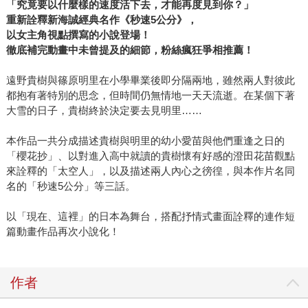
「究竟要以什麼樣的速度活下去，才能再度見到你？」
重新詮釋新海誠經典名作《秒速5公分》，
以女主角視點撰寫的小說登場！
徹底補完動畫中未曾提及的細節，粉絲瘋狂爭相推薦！
遠野貴樹與篠原明里在小學畢業後即分隔兩地，雖然兩人對彼此
都抱有著特別的思念，但時間仍無情地一天天流逝。在某個下著
大雪的日子，貴樹終於決定要去見明里……
本作品一共分成描述貴樹與明里的幼小愛苗與他們重逢之日的
「櫻花抄」、以對進入高中就讀的貴樹懷有好感的澄田花苗觀點
來詮釋的「太空人」，以及描述兩人內心之徬徨，與本作片名同
名的「秒速5公分」等三話。
以「現在、這裡」的日本為舞台，搭配抒情式畫面詮釋的連作短
篇動畫作品再次小說化！
作者