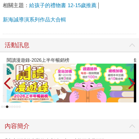
相關主題：
給孩子的禮物書 12-15歲推薦
新海誠導演系列作品大合輯
活動訊息
閱讀漫遊錄-2026上半年暢銷榜
飢
內容簡介