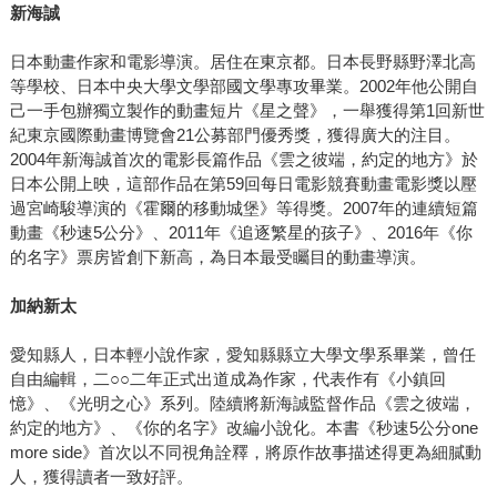
新海誠
日本動畫作家和電影導演。居住在東京都。日本長野縣野澤北高
等學校、日本中央大學文學部國文學專攻畢業。2002年他公開自
己一手包辦獨立製作的動畫短片《星之聲》，一舉獲得第1回新世
紀東京國際動畫博覽會21公募部門優秀獎，獲得廣大的注目。
2004年新海誠首次的電影長篇作品《雲之彼端，約定的地方》於
日本公開上映，這部作品在第59回每日電影競賽動畫電影獎以壓
過宮崎駿導演的《霍爾的移動城堡》等得獎。2007年的連續短篇
動畫《秒速5公分》、2011年《追逐繁星的孩子》、2016年《你
的名字》票房皆創下新高，為日本最受矚目的動畫導演。
加納新太
愛知縣人，日本輕小說作家，愛知縣縣立大學文學系畢業，曾任
自由編輯，二○○二年正式出道成為作家，代表作有《小鎮回
憶》、《光明之心》系列。陸續將新海誠監督作品《雲之彼端，
約定的地方》、《你的名字》改編小說化。本書《秒速5公分one
more side》首次以不同視角詮釋，將原作故事描述得更為細膩動
人，獲得讀者一致好評。