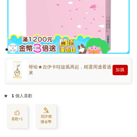
呀哈★吉伊卡哇旋風再起，精選周邊看過
加購
來
★
1
個人喜歡
寫評價
喜歡+1
賺金幣