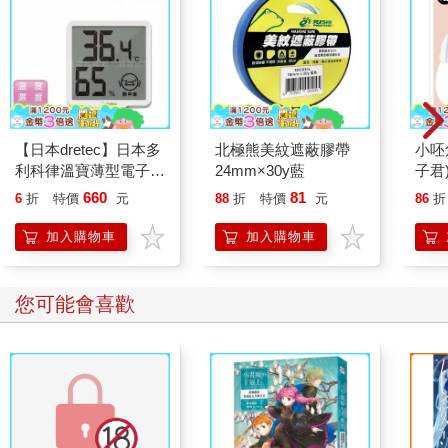
【日本dretec】日本多
北極熊美紋遮蔽膠帶
小呸
利科律溫寶薄型電子溫
24mm×30y藍
子君
濕度計-白色-可掛式
660
81
6
折
特價
元
88
折
特價
元
86
折
(O-449WT)
加入購物車
加入購物車
您可能會喜歡