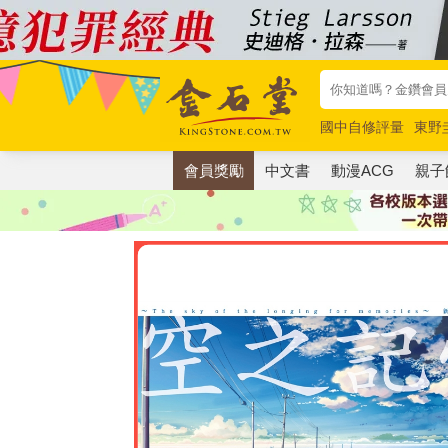
國中自修評量
東野
唯紅花綻放
奧德賽
會員獎勵
中文書
動漫ACG
親子