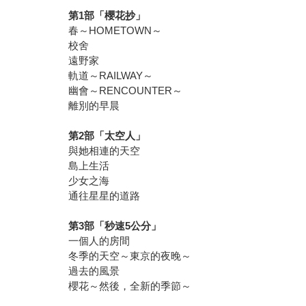
第
1
部「櫻花抄」
春～HOMETOWN～
校舍
遠野家
軌道～RAILWAY～
幽會～RENCOUNTER～
離別的早晨
第
2
部「太空人」
與她相連的天空
島上生活
少女之海
通往星星的道路
第
3
部「秒速
5
公分」
一個人的房間
冬季的天空～東京的夜晚～
過去的風景
櫻花～然後，全新的季節～