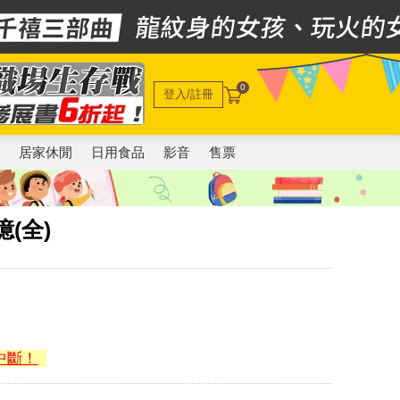
0
登入/註冊
電
居家休閒
日用食品
影音
售票
(全)
中斷！