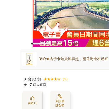
呀哈★吉伊卡哇旋風再起，精選周邊看過來
★
會員好評
★★★★☆（1）
★
7
個人喜歡
寫評價
喜歡+1
賺金幣