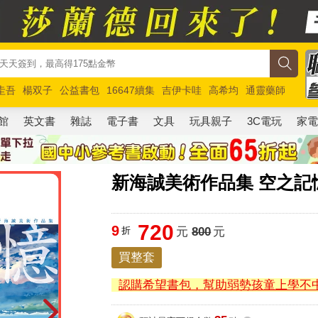
圭吾
楊双子
公益書包
16647續集
吉伊卡哇
高希均
通靈藥師
路邊攤新作
馬斯克
玩具總動員5
超慢跑
館
英文書
雜誌
電子書
文具
玩具親子
3C電玩
家
新海誠美術作品集 空之記憶
720
9
折
元
800
元
買整套
認購希望書包，幫助弱勢孩童上學不