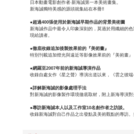
日本動畫電影創作者‧新海誠第一本美術畫集。
新海誠獨特美感的源頭就集結在本冊!!
●
超過
400
張使用於新海誠早期作品的背景美術圖
新海誠作品中最令人印象深刻的，莫過於用纖細的色
現給讀者。
●
徹底收錄追加後製效果前的『美術畫』
特別刊載追加燈光與遠近等影像效果前的『美術畫』
●
網羅至
2007
年前的新海誠導演作品
收錄自處女作《星之聲》導演出道以來，《雲之彼端
●
詳解新海誠的影像處理手法
對新海誠的影像製作環境徹底取材，附上新海導演對
●
專訪新海誠本人以及工作室
10
名創作者之訪談。
收錄新海誠對自己作品之出發點及美術觀點的專訪。