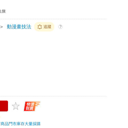
上限
＞
動漫畫技法
追蹤
?
市商品
門市庫存
大量採購