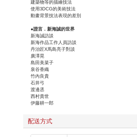
建築物等的描繪技法
使用3DCG的美術技法
動畫背景技法表現的差別
●
證言．新海誠的世界
新海誠訪談
新海作品工作人員訪談
丹治匠X馬島亮子對談
廣澤晃
島田美菜子
泉谷香織
竹內良貴
石井弓
渡邊丞
西村貴世
伊藤耕一郎
配送方式