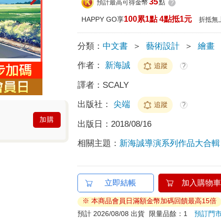
35
預計最高可得金幣
點
?
100累1點 4點抵1元
HAPPY GO享
折抵無
分類：
中文書
＞
藝術設計
＞
繪畫
作者：
新海誠
追蹤
?
譯者：
SCALY
出版社：
尖端
追蹤
?
加購
出版日：
2018/08/16
相關主題：
新海誠導演系列作品大合輯
立即結帳
加入購物車
※ 本商品會員日滿額金幣加碼回饋最高15倍
預計 2026/08/08 出貨
限量品餘：1
預訂門