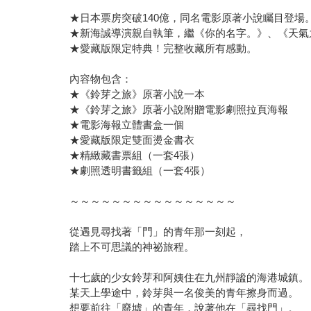
★日本票房突破140億，同名電影原著小說矚目登場
★新海誠導演親自執筆，繼《你的名字。》、《天氣
★愛藏版限定特典！完整收藏所有感動。
內容物包含：
★《鈴芽之旅》原著小說一本
★《鈴芽之旅》原著小說附贈電影劇照拉頁海報
★電影海報立體書盒一個
★愛藏版限定雙面燙金書衣
★精緻藏書票組（一套4張）
★劇照透明書籤組（一套4張）
～～～～～～～～～～～～～～～～
從遇見尋找著「門」的青年那一刻起，
踏上不可思議的神祕旅程。
十七歲的少女鈴芽和阿姨住在九州靜謐的海港城鎮。
某天上學途中，鈴芽與一名俊美的青年擦身而過。
想要前往「廢墟」的青年，說著他在「尋找門」。