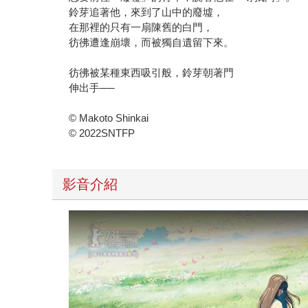
鈴芽追著他，來到了山中的廢墟，
在那裡的只有一扇陳舊的白門，
彷彿遭逢崩壞，而被獨自遺留下來。
彷彿被某種東西吸引般，鈴芽朝著門
伸出手──
© Makoto Shinkai
© 2022SNTFP
影音介紹