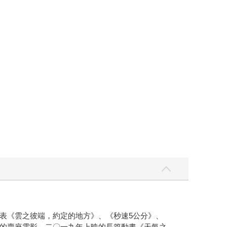
表《雲之彼端，約定的地方》、《秒速5公分》、
的賣座電影。二〇一九年上映的長篇動畫《天氣之