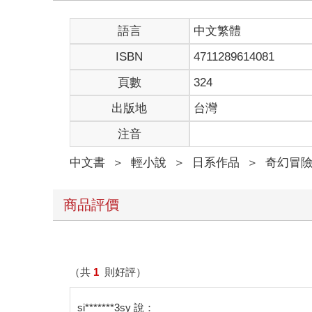
語言
中文繁體
ISBN
4711289614081
頁數
324
出版地
台灣
注音
中文書
＞
輕小說
＞
日系作品
＞
奇幻冒
商品評價
（共
1
則好評）
si*******3sy 說：