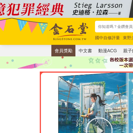
國中自修評量
東野
唯紅花綻放
奧德賽
會員獎勵
中文書
動漫ACG
親子