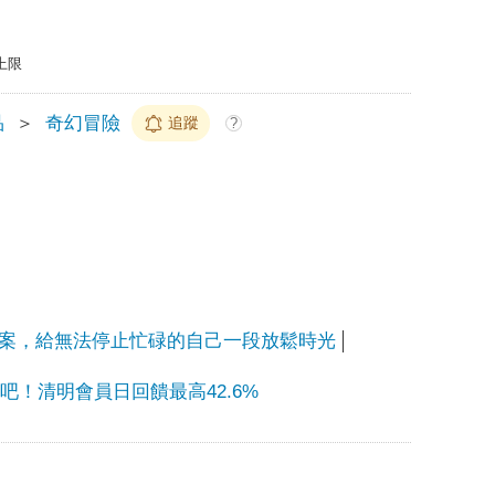
上限
品
＞
奇幻冒險
追蹤
?
案，給無法停止忙碌的自己一段放鬆時光
吧！清明會員日回饋最高42.6%