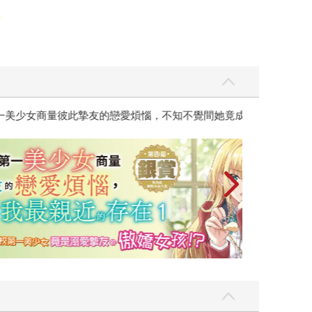
彼此摯友的戀愛煩惱，不知不覺間她竟成為我最親近
台灣角川2026