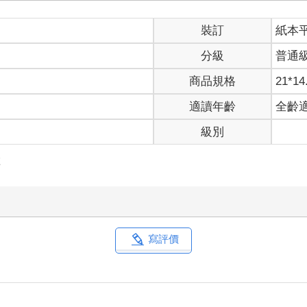
裝訂
紙本
分級
普通
商品規格
21*14
適讀年齡
全齡
級別
險
寫評價