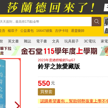
圭吾
楊双子
公益書包
16647續集
吉伊卡哇
通靈藥師
路邊攤新作
馬斯克
玩具總動員5
超慢跑
館
英文書
雜誌
電子書
文具
玩具親子
3C電玩
家
2023年度總榜暢銷Top57
鈴芽之旅愛藏版
550
元
買整套
認購希望書包，幫助弱勢孩童上學不