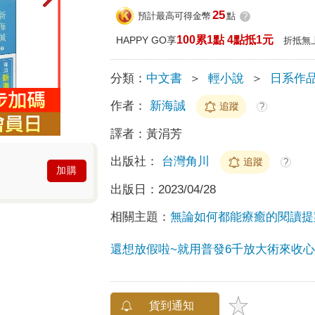
25
預計最高可得金幣
點
?
100累1點 4點抵1元
HAPPY GO享
折抵無
分類：
中文書
＞
輕小說
＞
日系作
作者：
新海誠
追蹤
?
譯者：
黃涓芳
出版社：
台灣角川
追蹤
?
加購
出版日：
2023/04/28
相關主題：
無論如何都能療癒的閱讀提
還想放假啦~就用普發6千放大術來收心
貨到通知