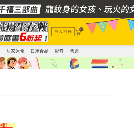
0
登入/註冊
電
居家休閒
日用食品
影音
售票
中斷！