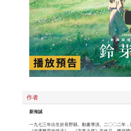
作者
新海誠
一九七三年出生於長野縣。動畫導演。二〇〇二年，
《追逐繁星的孩子》、《言葉之庭》等作品，獲得國