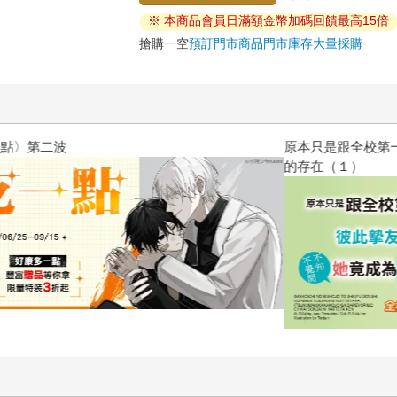
※ 本商品會員日滿額金幣加碼回饋最高15倍
搶購一空
預訂門市商品
門市庫存
大量採購
原本只是跟全校第一美少女商量
的存在（１）