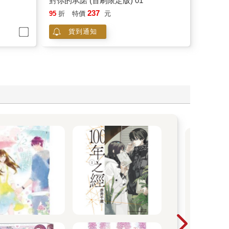
對你的承諾 (首刷限定版) 01
237
95
折
特價
元
貨到通知
20
言觀
則的