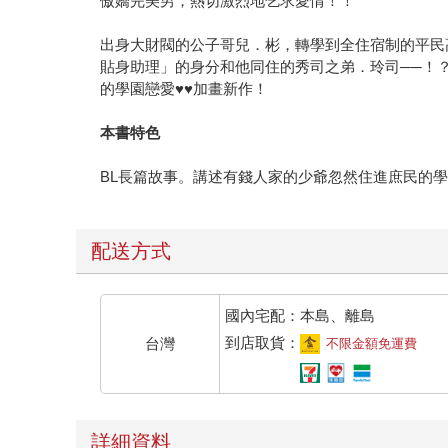
傲嬌完美男，熱切激烈地乞求愛情！！
出身大財閥的公子哥兒．彬，轉學到全住宿制的平民
貼身助理」的身分和他同住的秀司之弟．玲司──！
的學園戀愛♥♥加畫新作！
本書特色
BL長篇故事。講述有錢人家的少爺忽然住進庶民的
配送方式
國內宅配：本島、離島
到店取貨：
台灣
不限金額免運費
詳細資料