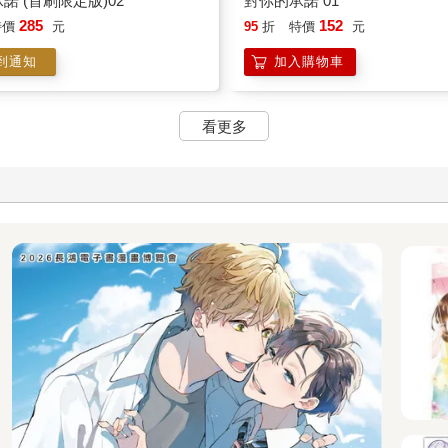
諾 (首刷限定版)02
對你的承諾 01
285
152
特價
元
95
折
特價
元
到通知
加入購物車
看更多