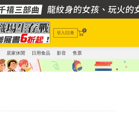
0
登入/註冊
電
居家休閒
日用食品
影音
售票