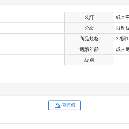
裝訂
紙本
分級
限制
商品規格
32開1
適讀年齡
成人
級別
寫評價