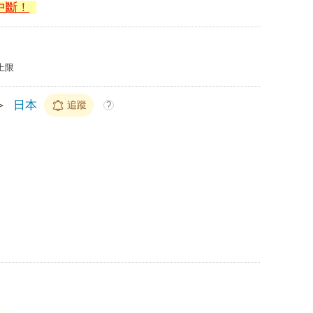
中斷！
上限
＞
日本
追蹤
?