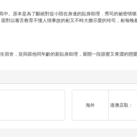
高中。原本是為了斷絕對從小陪在身邊的貼身助理．秀司的祕密情愫
？面對以毒舌教育不懂人情事故的彬又不時大膽示愛的玲司，彬每晚
學生宿舍，並與跟他同年齡的新貼身助理，展開一段甜蜜又青澀的戀
港澳店取：
海外