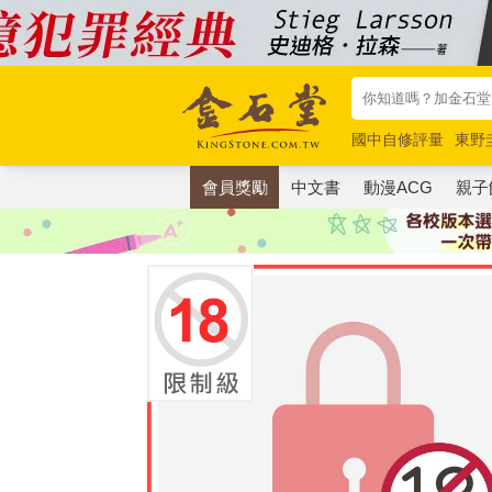
國中自修評量
東野
唯紅花綻放
奧德賽
會員獎勵
中文書
動漫ACG
親子