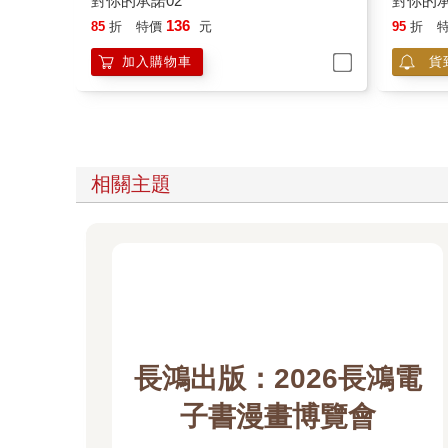
對你的承諾02
對你的承
136
85
折
特價
元
95
折
加入購物車
貨
相關主題
長鴻出版：2026長鴻電
子書漫畫博覽會