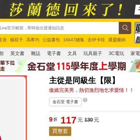
圭吾
楊双子
高希均
公益書包
16647續集
吉伊卡哇
通靈藥師
路邊攤新作
馬斯克
玩具總動員5
超慢跑
館
英文書
雜誌
電子書
文具
玩具親子
3C電玩
家
主從是同級生【限】
傲嬌完美男，熱切激烈地乞求愛情！！
?
金石堂 電子書
117
9
折
元
130
元
買整套