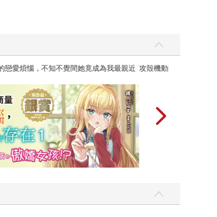
黃色書刊回來了