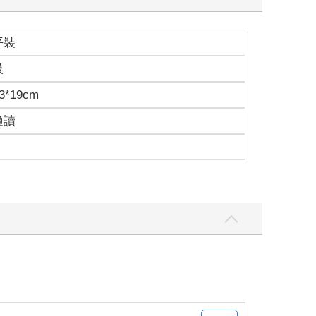
平裝
級
3*19cm
適讀