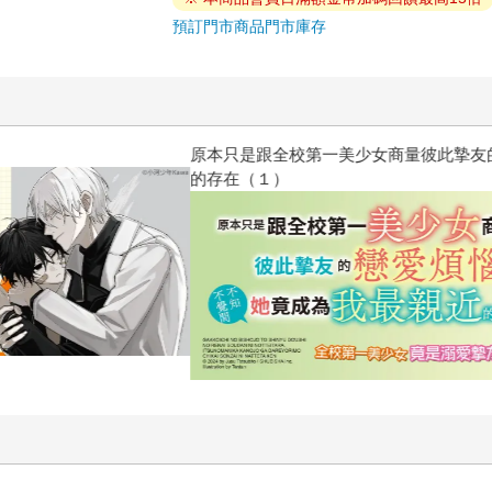
預訂門市商品
門市庫存
惱，不知不覺間她竟成為我最親近
攻殼機動隊 (1995) 4K數位修復版