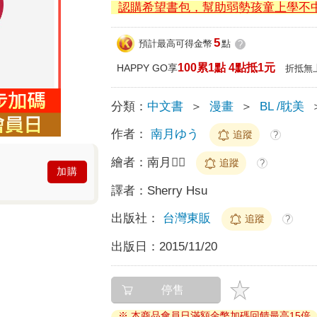
認購希望書包，幫助弱勢孩童上學不
5
預計最高可得金幣
點
?
100累1點 4點抵1元
HAPPY GO享
折抵無
分類：
中文書
＞
漫畫
＞
BL /耽美
作者：
南月ゆう
追蹤
?
繪者：
南月
追蹤
?
加購
譯者：
Sherry Hsu
出版社：
台灣東販
追蹤
?
出版日：
2015/11/20
停售
※ 本商品會員日滿額金幣加碼回饋最高15倍