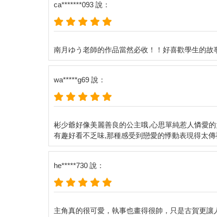
ca*******093 說：
wa*****g69 說：
彬少爺好像美麗善良的公主哦,心思單純惹人憐愛的
he*****730 說：