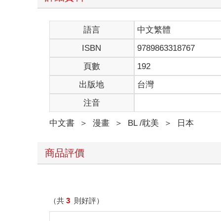
語言
中文繁體
ISBN
9789863318767
頁數
192
出版地
台灣
注音
中文書
＞
漫畫
＞
BL /耽美
＞
日本
商品評價
（共
3
則好評）