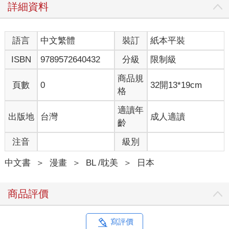
詳細資料
語言
中文繁體
裝訂
紙本平裝
ISBN
9789572640432
分級
限制級
商品規
頁數
0
32開13*19cm
格
適讀年
出版地
台灣
成人適讀
齡
注音
級別
中文書
＞
漫畫
＞
BL /耽美
＞
日本
商品評價
寫評價