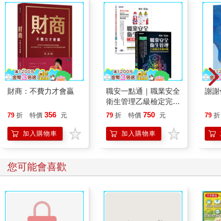
財商：不費力才會贏
職安一點通｜職業安全
謝謝
衛生管理乙級檢定完勝
攻略｜2026版(套書)
356
750
79
折
特價
元
79
折
特價
元
79
折
加入購物車
加入購物車
您可能也需要