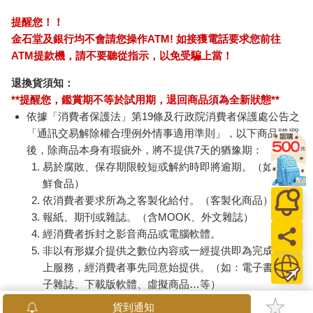
連同慾望澈底吞噬你
幸運雜誌8月2026第
日本U
（全）【特裝版】
195期
銀離
乾爽
580
171
特價
元
特價
元
76
折
180
墊2
防滲
上市通知我
加入購物車
尿色
品不
訂購/退換貨須知
加入金石堂 LINE 官方帳號『完成綁定』，隨時掌握出貨動
態：
提醒您！！
金石堂及銀行均不會請您操作ATM! 如接獲電話要求您前往