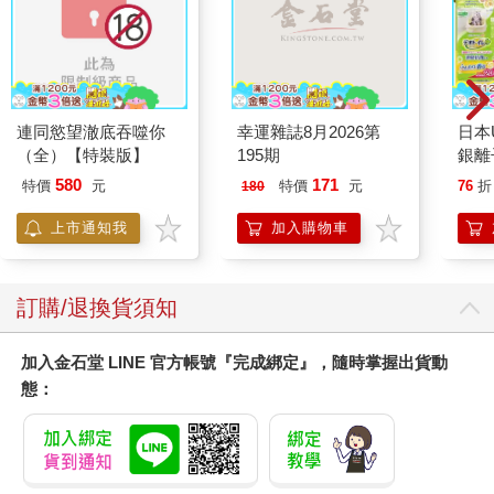
《代號DH.》明信片組
造型雕花金屬書籤-鬼
造型
(黎天)
滅劇場版B款(水柱)
Hun
70
230
特價
元
特價
元
特價
加入購物車
加入購物車
您可能會喜歡