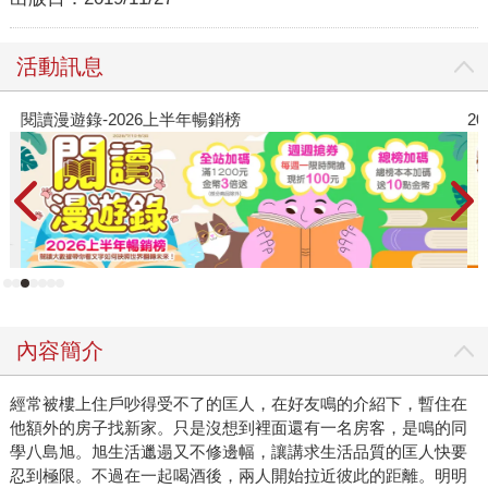
活動訊息
閱讀漫遊錄-2026上半年暢銷榜
2
內容簡介
經常被樓上住戶吵得受不了的匡人，在好友鳴的介紹下，暫住在
他額外的房子找新家。只是沒想到裡面還有一名房客，是鳴的同
學八島旭。旭生活邋遢又不修邊幅，讓講求生活品質的匡人快要
忍到極限。不過在一起喝酒後，兩人開始拉近彼此的距離。明明