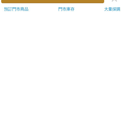
ATM提款機，請不要聽從指示，以免受騙上當！
退換貨須知：
**提醒您，鑑賞期不等於試用期，退回商品須為全新狀態**
依據「消費者保護法」第19條及行政院消費者保護處公告之
「通訊交易解除權合理例外情事適用準則」，以下商品購買
後，除商品本身有瑕疵外，將不提供7天的猶豫期：
易於腐敗、保存期限較短或解約時即將逾期。（如：生
鮮食品）
依消費者要求所為之客製化給付。（客製化商品）
報紙、期刊或雜誌。（含MOOK、外文雜誌）
經消費者拆封之影音商品或電腦軟體。
非以有形媒介提供之數位內容或一經提供即為完成之線
上服務，經消費者事先同意始提供。（如：電子書、電
子雜誌、下載版軟體、虛擬商品…等）
已拆封之個人衛生用品。（如：內衣褲、刮鬍刀、除毛
刀…等）
若非上列種類商品，均享有到貨7天的猶豫期（含例假
日）。