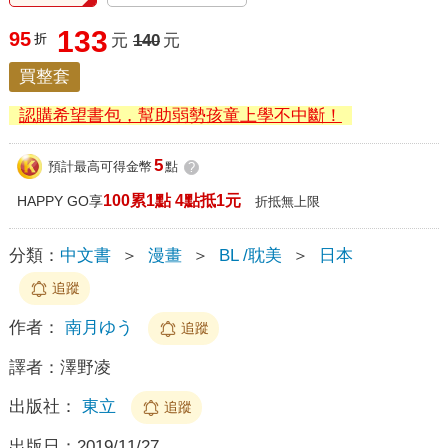
133
95
折
元
140
元
買整套
認購希望書包，幫助弱勢孩童上學不中斷！
5
預計最高可得金幣
點
?
100累1點 4點抵1元
HAPPY GO享
折抵無上限
分類：
中文書
＞
漫畫
＞
BL /耽美
＞
日本
追蹤
作者：
南月ゆう
追蹤
譯者：
澤野凌
出版社：
東立
追蹤
出版日：
2019/11/27