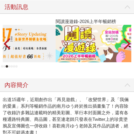
活動訊息
閱讀漫遊錄-2026上半年暢銷榜
2
內容簡介
出道15週年，近期創作出「再見遊戲」、「改變世界」及「我倆
的愛巢」系列等暢銷作品的南月ゆう終於推出插畫集了！內容除
了收錄許多雜誌連載時的精美彩圖、單行本封面圖之外，還有各
種通路特典圖、商品圖，甚至連老師只發表在Twitter上的珍貴塗
鴉及宣傳圖也一併收錄！喜歡南月ゆう老師及其作品的讀者，絕
對不可錯過本書！