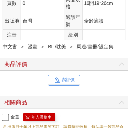
頁數
0
16開19*26cm
格
適讀年
出版地
台灣
全齡適讀
齡
注音
級別
中文書
＞
漫畫
＞
BL /耽美
＞
周邊/畫冊/設定集
商品評價
寫評價
相關商品
全選
加入購物車
※ 出版日十年以上商品需另下訂，調貨時間較長，無法與一般商品合