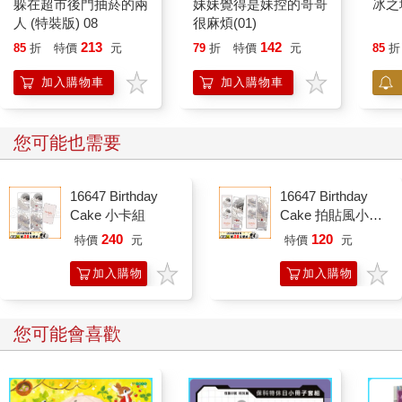
躲在超市後門抽菸的兩
妹妹覺得是妹控的哥哥
冰之
人 (特裝版) 08
很麻煩(01)
213
142
85
折
特價
元
79
折
特價
元
85
折
加入購物車
加入購物車
您可能也需要
16647 Birthday
16647 Birthday
Cake 小卡組
Cake 拍貼風小卡
組
240
120
特價
元
特價
元
加入購物
加入購物
車
車
您可能會喜歡