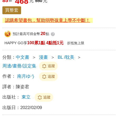
468
85
折
元
550
元
買整套
認購希望書包，幫助弱勢孩童上學不中斷！
20
預計最高可得金幣
點
?
100累1點 4點抵1元
HAPPY GO享
折抵無上限
分類：
中文書
＞
漫畫
＞
BL /耽美
＞
周邊/畫冊/設定集
追蹤
作者：
南月ゆう
追蹤
譯者：
陳姿君
出版社：
東立
追蹤
出版日：
2022/02/09