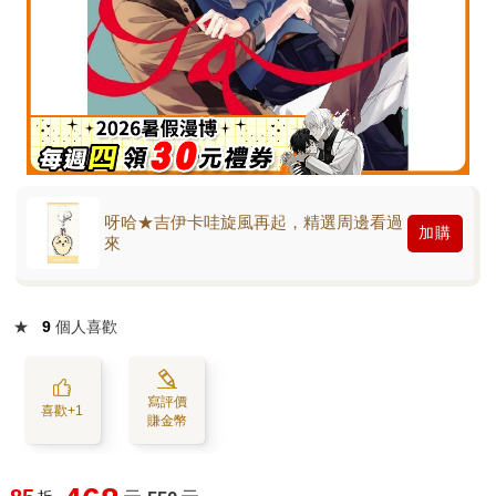
呀哈★吉伊卡哇旋風再起，精選周邊看過
加購
來
★
9
個人喜歡
寫評價
喜歡+1
賺金幣