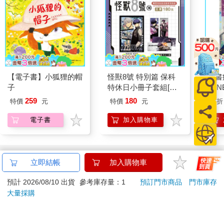
【電子書】小狐狸的帽
怪獸8號 特別篇 保科
小書
子
特休日小冊子套組[限
FAN
加購]
成為
259
180
特價
元
特價
元
79
折
段！
電子書
加入購物車
訂購/退換貨須知
立即結帳
加入購物車
加入金石堂 LINE 官方帳號『完成綁定』，隨時掌握出貨動
預計 2026/08/10 出貨
參考庫存量：1
預訂門市商品
門市庫存
態：
大量採購