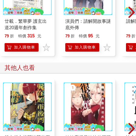
廿載．繁華夢 護玄出
演員們：請解開故事謎
請解
道20週年創作集
底外傳
315
95
79
折
特價
元
79
折
特價
元
79
折
加入購物車
加入購物車
其他人也看