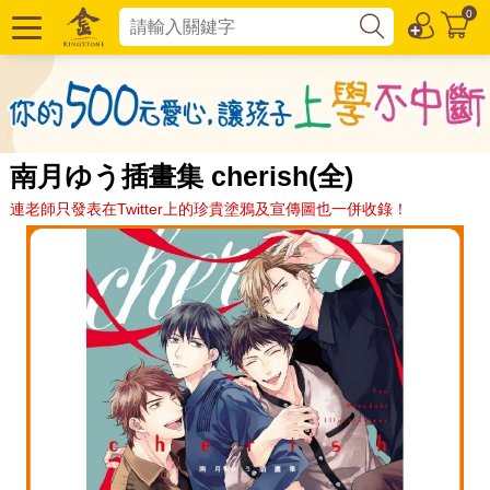
0
南月ゆう插畫集 cherish(全)
連老師只發表在Twitter上的珍貴塗鴉及宣傳圖也一併收錄！