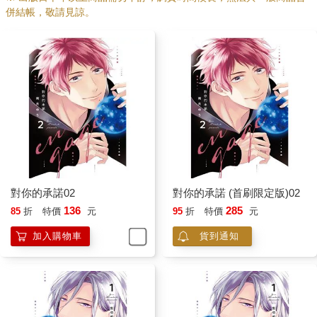
併結帳，敬請見諒。
對你的承諾02
對你的承諾 (首刷限定版)02
136
285
85
折
特價
元
95
折
特價
元
加入購物車
貨到通知