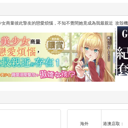
惱，不知不覺間她竟成為我最親近
攻殼機動隊 (1995) 4K數位修復版
港澳店取：
海外