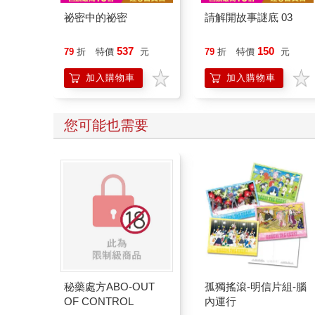
祕密中的祕密
請解開故事謎底 03
537
150
79
折
特價
元
79
折
特價
元
加入購物車
加入購物車
您可能也需要
秘藥處方ABO-OUT
孤獨搖滾-明信片組-腦
OF CONTROL
內運行