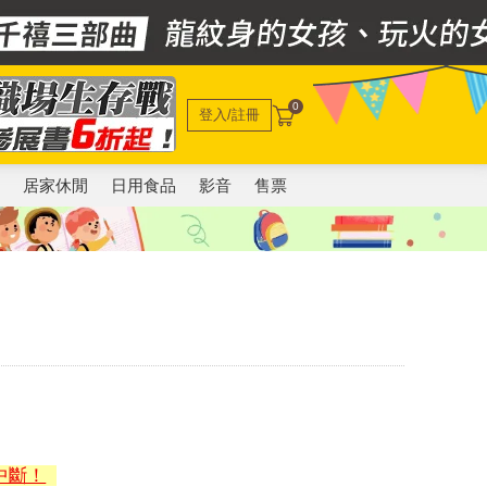
0
登入/註冊
電
居家休閒
日用食品
影音
售票
中斷！