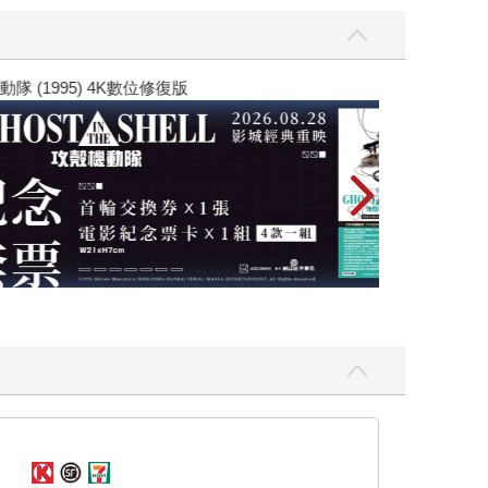
黃色書刊回來了