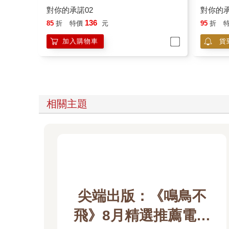
對你的承諾02
對你的承
136
85
折
特價
元
95
折
加入購物車
貨
相關主題
尖端出版：《鳴鳥不
飛》8月精選推薦電子