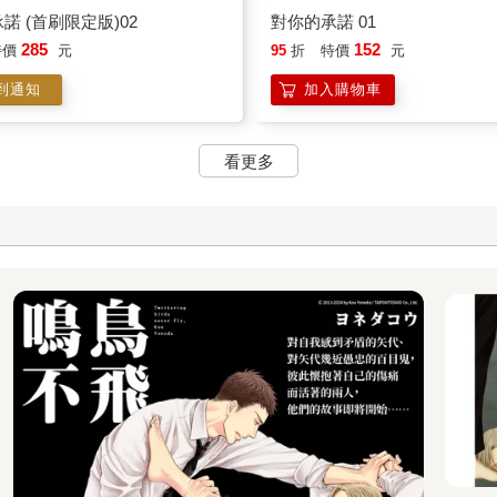
諾 (首刷限定版)02
對你的承諾 01
285
152
特價
元
95
折
特價
元
到通知
加入購物車
看更多