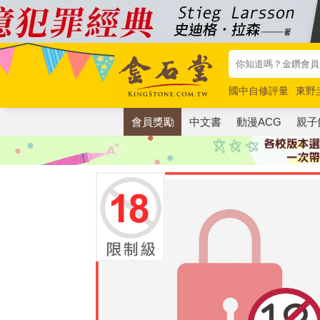
國中自修評量
東野
唯紅花綻放
奧德賽
會員獎勵
中文書
動漫ACG
親子