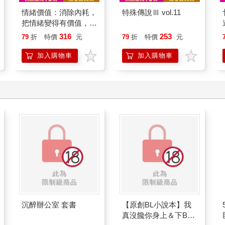
情緒價值：消除內耗，
特殊傳說Ⅲ vol.11
把情緒變得有價值，跟
誰都能自在相處
316
253
79
折
特價
元
79
折
特價
元
加入購物車
加入購物車
沉醉辦公室 套書
【原創BL小說本】我
真沒饞你身上＆下BY