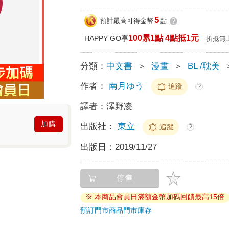
5
預計最高可得金幣
點
?
100累1點 4點抵1元
HAPPY GO享
折抵無
分類：
中文書
＞
漫畫
＞
BL /耽美
作者：
南月ゆう
追蹤
?
譯者：
澤野凌
加購
出版社：
東立
追蹤
?
出版日：
2019/11/27
停售
※ 本商品會員日滿額金幣加碼回饋最高15倍
預訂門市商品
門市庫存