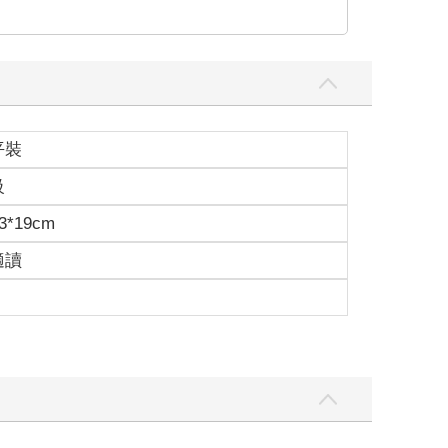
平裝
級
3*19cm
適讀