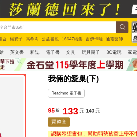
圭吾
楊双子
高希均
公益書包
16647續集
吉伊卡哇
通靈藥師
路邊攤新作
馬斯克
玩具總動員5
超慢跑
館
英文書
雜誌
電子書
文具
玩具親子
3C電玩
家
我倆的愛巢(下)
Readmoo 電子書
133
95
折
元
140
元
買整套
認購希望書包，幫助弱勢孩童上學不