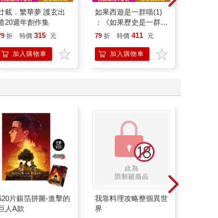
廿載．繁華夢 護玄出
如果西遊是一群喵(1)
日花閃
道20週年創作集
：《如果歷史是一群
詞彙&
喵》作者最新力作，附
315
411
79
折
特價
元
79
折
特價
元
79
折
【首卷特典】拉頁
加入購物車
加入購物車
加
520片銀箔拼圖-進擊的
我靠料理攻略整個異世
尊爵玻
巨人A款
界
芙莉蓮B