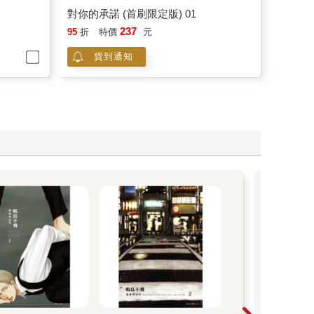
對你的承諾 (首刷限定版) 01
237
95
折
特價
元
貨到通知
木