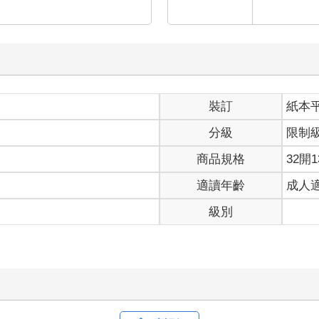
裝訂
紙本
分級
限制
商品規格
32開1
適讀年齡
成人
級別