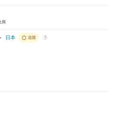
上限
＞
日本
追蹤
?