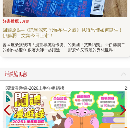
好書推薦
/ 漫畫
回歸原點─《詭異深穴 恐怖孕生之處》見證恐懼如何誕生！
伊藤潤二文集今日上市！
曾４度榮獲號稱「漫畫界奧斯卡獎」的美國「艾斯納獎」 ✩伊藤潤二
的創作起源✩ 跟著大師一起踏進……那恐怖又瑰麗的異想世界！
活動訊息
閱讀漫遊錄-2026上半年暢銷榜
2