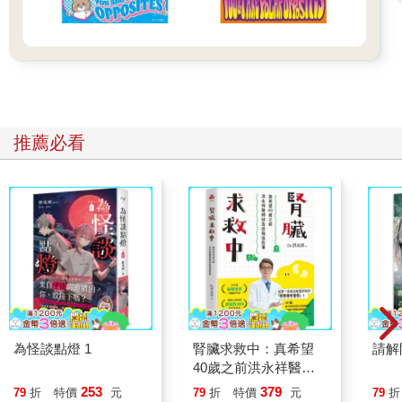
推薦必看
為怪談點燈 1
腎臟求救中：真希望
請解
40歲之前洪永祥醫師
就告訴我這些事
253
379
79
折
特價
元
79
折
特價
元
79
折