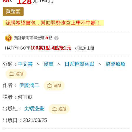
128
85
折
元
150
元
買整套
認購希望書包，幫助弱勢孩童上學不中斷！
5
預計最高可得金幣
點
?
100累1點 4點抵1元
HAPPY GO享
折抵無上限
分類：
中文書
＞
漫畫
＞
日系輕鬆幽默
＞
溫馨療癒
追蹤
作者：
伊藤潤二
追蹤
譯者：
何宜叡
出版社：
尖端漫畫
追蹤
出版日：
2021/03/25