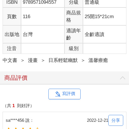
ISBN
9789571094557
分級
普通級
商品規
頁數
116
25開15*21cm
格
適讀年
出版地
台灣
全齡適讀
齡
注音
級別
中文書
＞
漫畫
＞
日系輕鬆幽默
＞
溫馨療癒
商品評價
寫評價
（共
1
則好評）
分享
sa****456 說：
2022-12-21