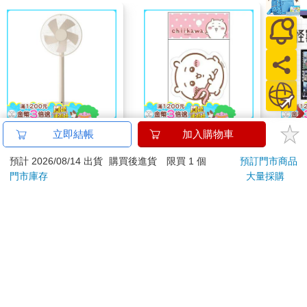
日本±0 正負零｜12吋
吉伊卡哇 造型貼紙-粉
怪獸
立即結帳
加入購物車
DC電風扇 XQS－
特休
預計 2026/08/14 出貨
購買後進貨 限買 1 個
預訂門市商品
Y620 象牙白
加購
3990
67
特價
元
96
折
特價
元
特價
5990
門市庫存
大量採購
加入購物車
加入購物車
訂購/退換貨須知
加入金石堂 LINE 官方帳號『完成綁定』，隨時掌握出貨動
態：