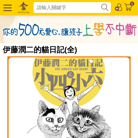
0
伊藤潤二的貓日記(全)