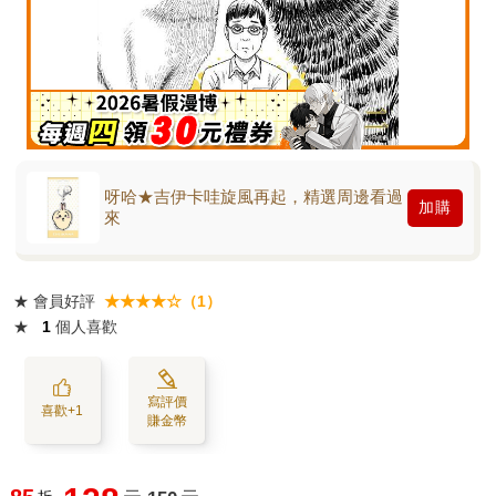
呀哈★吉伊卡哇旋風再起，精選周邊看過
加購
來
★
會員好評
★★★★☆（1）
★
1
個人喜歡
寫評價
喜歡+1
賺金幣