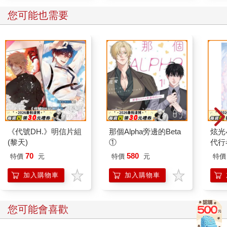
您可能也需要
《代號DH.》明信片組
那個Alpha旁邊的Beta
炫光
(黎天)
①
代行
70
580
特價
元
特價
元
特價
加入購物車
加入購物車
您可能會喜歡