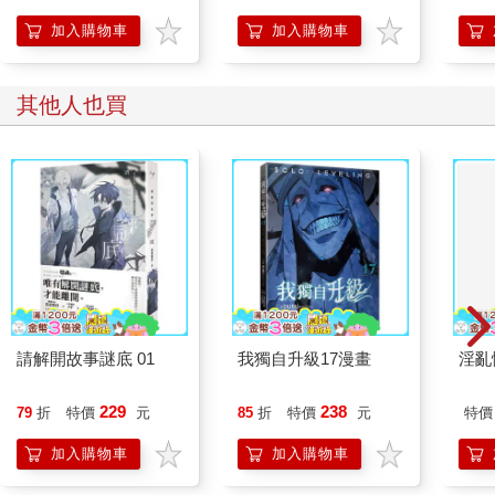
加入購物車
加入購物車
其他人也買
請解開故事謎底 01
我獨自升級17漫畫
淫亂
229
238
79
折
特價
元
85
折
特價
元
特價
加入購物車
加入購物車