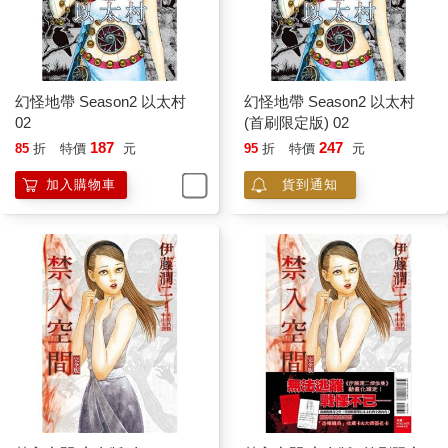
幻怪地帶 Season2 以太村
幻怪地帶 Season2 以太村
02
(首刷限定版) 02
187
247
85
折
特價
元
95
折
特價
元
加入購物車
貨到通知