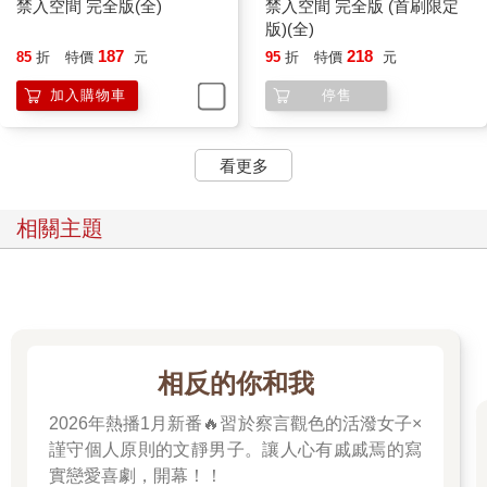
禁入空間 完全版(全)
禁入空間 完全版 (首刷限定
版)(全)
187
218
85
折
特價
元
95
折
特價
元
加入購物車
停售
看更多
相關主題
相反的你和我
2026年熱播1月新番🔥習於察言觀色的活潑女子×
謹守個人原則的文靜男子。讓人心有戚戚焉的寫
實戀愛喜劇，開幕！！