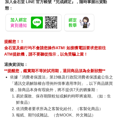
加入金石堂 LINE 官方帳號『完成綁定』，隨時掌握出貨動
態：
提醒您！！
金石堂及銀行均不會請您操作ATM! 如接獲電話要求您前往
ATM提款機，請不要聽從指示，以免受騙上當！
退換貨須知：
**提醒您，鑑賞期不等於試用期，退回商品須為全新狀態**
依據「消費者保護法」第19條及行政院消費者保護處公告之
「通訊交易解除權合理例外情事適用準則」，以下商品購買
後，除商品本身有瑕疵外，將不提供7天的猶豫期：
易於腐敗、保存期限較短或解約時即將逾期。（如：生
鮮食品）
依消費者要求所為之客製化給付。（客製化商品）
報紙、期刊或雜誌。（含MOOK、外文雜誌）