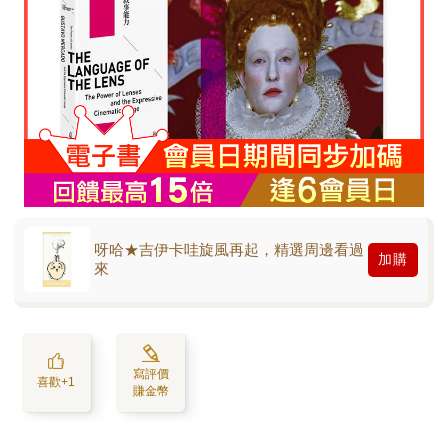
呀哈★吉伊卡哇旋風再起，精選周邊看過
加購
來
寫評價
喜歡+1
賺金幣