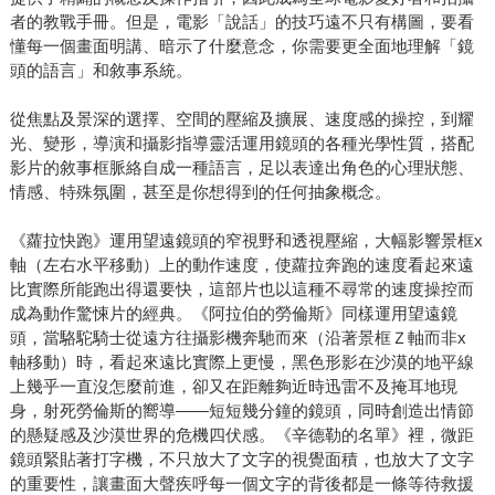
者的教戰手冊。但是，電影「說話」的技巧遠不只有構圖，要看
懂每一個畫面明講、暗示了什麼意念，你需要更全面地理解「鏡
頭的語言」和敘事系統。
從焦點及景深的選擇、空間的壓縮及擴展、速度感的操控，到耀
光、變形，導演和攝影指導靈活運用鏡頭的各種光學性質，搭配
影片的敘事框脈絡自成一種語言，足以表達出角色的心理狀態、
情感、特殊氛圍，甚至是你想得到的任何抽象概念。
《蘿拉快跑》運用望遠鏡頭的窄視野和透視壓縮，大幅影響景框x
軸（左右水平移動）上的動作速度，使蘿拉奔跑的速度看起來遠
比實際所能跑出得還要快，這部片也以這種不尋常的速度操控而
成為動作驚悚片的經典。《阿拉伯的勞倫斯》同樣運用望遠鏡
頭，當駱駝騎士從遠方往攝影機奔馳而來（沿著景框Ｚ軸而非x
軸移動）時，看起來遠比實際上更慢，黑色形影在沙漠的地平線
上幾乎一直沒怎麼前進，卻又在距離夠近時迅雷不及掩耳地現
身，射死勞倫斯的嚮導——短短幾分鐘的鏡頭，同時創造出情節
的懸疑感及沙漠世界的危機四伏感。《辛德勒的名單》裡，微距
鏡頭緊貼著打字機，不只放大了文字的視覺面積，也放大了文字
的重要性，讓畫面大聲疾呼每一個文字的背後都是一條等待救援