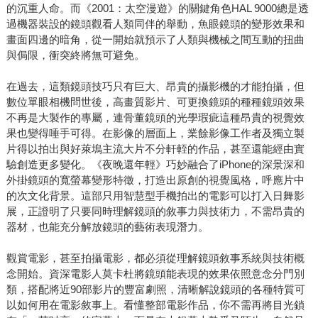
的沉重人命。而《2001：太空漫遊》的關鍵角色HAL 9000總是透
過機器裝設的鏡頭觀看人類同伴的舉動，魚眼鏡頭的變形效果和
畫面四邊的暗角，從一開始就預示了人類與機械之間互動的扭曲
與侷限，衝突終將無可避免。
在過去，這類鏡頭技巧只有巨大、昂貴的攝影機的才能拍攝，但
數位單眼相機問世後，高畫質影片、可更換鏡頭的種種鏡頭效果
不再是大製作的專屬，連骨董鏡頭的光學瑕疵這種昂貴的視覺效
果也變得唾手可得。在影像的層面上，業餘影像工作者及獨立製
片得以拍出與好萊塢主流大片不分軒輊的作品，甚至還能經由實
驗創造更多變化。《夜晚還年輕》巧妙融合了iPhone的深景深和
外掛鏡頭的寬螢幕變形特徵，打造出原創的視覺風格，呼應片中
的次文化背景。這部只用智慧型手機拍出的電影可以打入日舞影
展，正證明了只要同時理解鏡頭的敘事力與技術力，不需昂貴的
器材，也能充分解放鏡頭的藝術表現潛力。
觀賞電影，甚至拍攝電影，都必須從理解鏡頭敘事系統與技術概
念開始。資深電影人莫卡杜將鏡頭能表現的效果依照意念分門別
類，搭配將近90部影片的豐富劇照，清晰解說鏡頭的各種特質可
以如何用在電影敘事上。看懂整部電影作品，你不需再將目光鎖