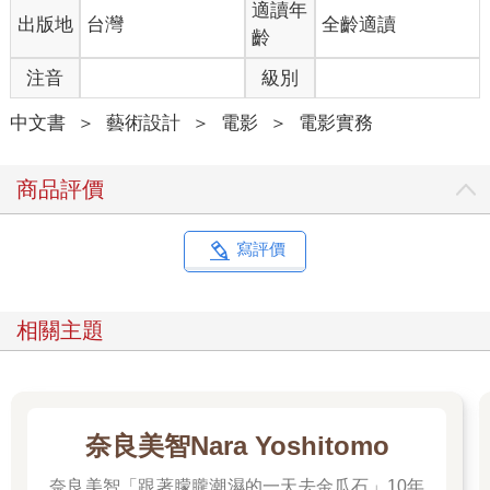
適讀年
出版地
台灣
全齡適讀
齡
注音
級別
中文書
＞
藝術設計
＞
電影
＞
電影實務
商品評價
寫評價
相關主題
奈良美智Nara Yoshitomo
奈良美智「跟著朦朧潮濕的一天去金瓜石」10年