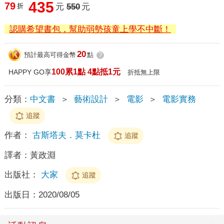
435
79
折
元
550
元
認購希望書包，幫助弱勢孩童上學不中斷！
20
預計最高可得金幣
點
?
100累1點 4點抵1元
HAPPY GO享
折抵無上限
分類：
中文書
＞
藝術設計
＞
電影
＞
電影實務
追蹤
作者：
古斯塔夫．莫卡杜
追蹤
譯者：
黃政淵
出版社：
大家
追蹤
出版日：
2020/08/05