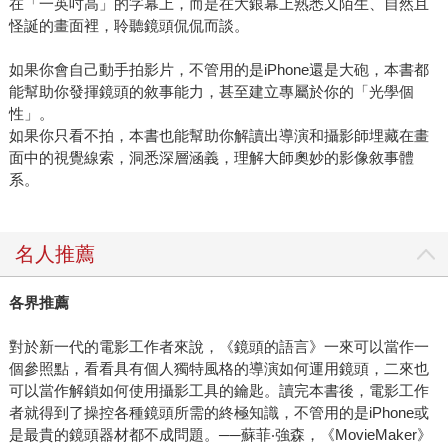
在「一英吋高」的字幕上，而是在大銀幕上熟悉又陌生、自然且
怪誕的畫面裡，聆聽鏡頭侃侃而談。
如果你會自己動手拍影片，不管用的是iPhone還是大砲，本書都
能幫助你發揮鏡頭的敘事能力，甚至建立專屬於你的「光學個
性」。
如果你只看不拍，本書也能幫助你解讀出導演和攝影師埋藏在畫
面中的視覺線索，洞悉深層涵義，理解大師奧妙的影像敘事體
系。
名人推薦
各界推薦
對於新一代的電影工作者來說，《鏡頭的語言》一來可以當作一
個參照點，看看具有個人獨特風格的導演如何運用鏡頭，二來也
可以當作解鎖如何使用攝影工具的鑰匙。讀完本書後，電影工作
者就得到了操控各種鏡頭所需的終極知識，不管用的是iPhone或
是最貴的鏡頭器材都不成問題。──蘇菲‧強森，《MovieMaker》