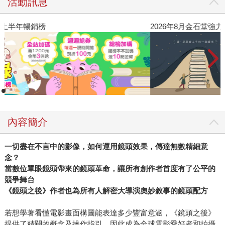
活動訊息
閱讀漫遊錄-2026上半年暢銷榜
2
內容簡介
一切盡在不言中的影像，如何運用鏡頭效果，傳達無數精細意
念？
當數位單眼鏡頭帶來的鏡頭革命，讓所有創作者首度有了公平的
競爭舞台
《鏡頭之後》作者也為所有人解密大導演奧妙敘事的鏡頭配方
若想學著看懂電影畫面構圖能表達多少豐富意涵，《鏡頭之後》
提供了精闢的概念及操作指引，因此成為全球電影愛好者和拍攝