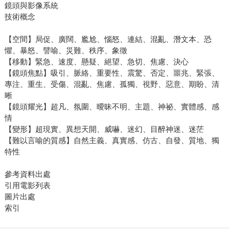
鏡頭與影像系統
技術概念
【空間】局促、廣闊、尷尬、惱怒、連結、混亂、潛文本、恐
懼、暴怒、譬喻、災難、秩序、象徵
【移動】緊急、速度、懸疑、絕望、急切、焦慮、決心
【鏡頭焦點】吸引、脈絡、重要性、震驚、否定、噩兆、緊張、
專注、重生、受傷、混亂、焦慮、孤獨、視野、惡意、期盼、清
晰
【鏡頭耀光】超凡、氛圍、曖昧不明、主題、神祕、實體感、感
情
【變形】超現實、異想天開、威嚇、迷幻、目醉神迷、迷茫
【難以言喻的質感】自然主義、真實感、仿古、自發、質地、獨
特性
參考資料出處
引用電影列表
圖片出處
索引