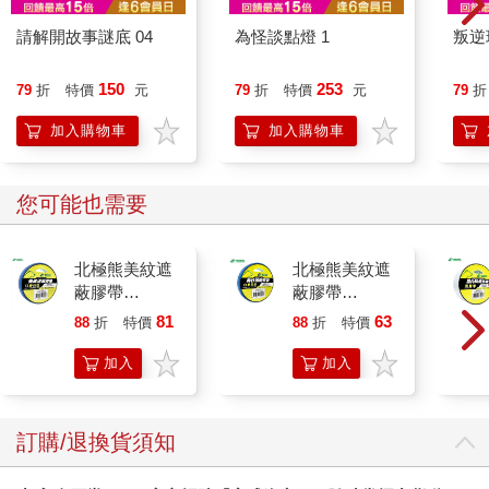
請解開故事謎底 04
為怪談點燈 1
叛逆
150
253
79
折
特價
元
79
折
特價
元
79
折
加入購物車
加入購物車
您可能也需要
北極熊美紋遮
北極熊美紋遮
蔽膠帶
蔽膠帶
24mm×30y藍
18mm×30y藍
81
63
88
折
特價
元
88
折
特價
元
加入
加入
購物
購物
車
車
訂購/退換貨須知