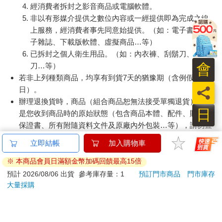
經消費者拆封之影音商品或電腦軟體。
非以有形媒介提供之數位內容或一經提供即為完成之線
上服務，經消費者事先同意始提供。（如：電子書、電
子雜誌、下載版軟體、虛擬商品…等）
已拆封之個人衛生用品。（如：內衣褲、刮鬍刀、除毛
會
刀…等）
若非上列種類商品，均享有到貨7天的猶豫期（含例假
員
日）。
辦理退換貨時，商品（組合商品恕無法接受單獨退貨）必須
日
是您收到商品時的原始狀態（包含商品本體、配件、贈品、
保證書、所有附隨資料文件及原廠內外包裝…等），請勿直
接使用原廠包裝寄送，或於原廠包裝上黏貼紙張或書寫文
立即結帳
加入購物車
字。
退回商品若無法回復原狀，將請您負擔回復原狀所需費用，
※ 本商品會員日滿額金幣加碼回饋最高15倍
嚴重時將影響您的退貨權益。
預計 2026/08/06 出貨
參考庫存量：1
預訂門市商品
門市庫存
大量採購