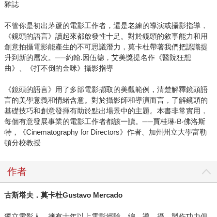
雜誌
不管你是初出茅蘆的電影工作者，還是老練的導演或攝影指導，
《鏡頭的語言》讀起來都啟發性十足。對於鏡頭的敘事能力和用
創意拍攝電影能產生的不可思議潛力，莫卡杜帶著我們把認識提
升到新的層次。──約翰.因伍德，艾美獎提名作《醫院狂想
曲》、《打不倒的金咪》攝影指導
《鏡頭的語言》用了多部電影擷取的美觀範例，清楚解釋鏡頭語
言的美學意義和情緒含意。對於攝影師和導演而言，了解鏡頭的
基礎技巧和創意發揮有助於點出場景中的主題。本書非常實用，
每個有意發展事業的電影工作者都該一讀。──賈桂琳‧B‧佛洛斯
特，《Cinematography for Directors》作者、加州州立大學富勒
頓分校教授
作者
古斯塔夫．莫卡杜
Gustavo Mercado
獨立電影人，擁有十年以上電影經驗。編、導、攝、製作功力俱