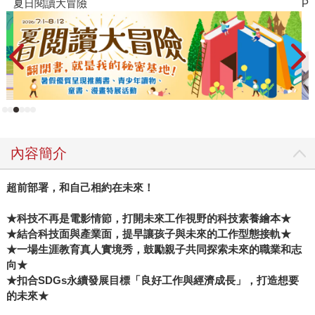
夏日閱讀大冒險
P
內容簡介
超前部署，和自己相約在未來！
★
科技不再是電影情節，
打開未來工作視野的科技素養繪本
★
★
結合科技面與產業面，提早
讓孩子與未來的工作型態接軌
★
★
一場生涯教育真人實境秀，鼓勵親子共同探索未來的職業和志
向
★
★
扣合SDGs永續發展目標「良好工作與經濟成長」，打造想要
的未來
★