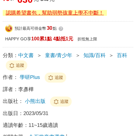
認購希望書包，幫助弱勢孩童上學不中斷！
30
預計最高可得金幣
點
?
100累1點 4點抵1元
HAPPY GO享
折抵無上限
分類：
中文書
＞
童書/青少年
＞
知識/百科
＞
百科
追蹤
作者：
學研Plus
追蹤
譯者：
李彥樺
出版社：
小熊出版
追蹤
出版日：
2023/05/31
適讀年齡：
11~15歲適讀