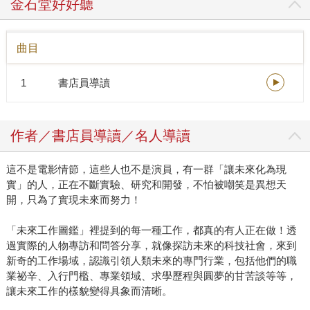
金石堂好好聽
一。 那個時候的我怎麼也沒有想到，一個看似神氣的工作，
有一天會成為時代的眼淚；就像那個時代的人怎麼也沒有想
曲目
到，有一天智慧型手機會問世，手機上網、視訊通話、觸控
螢幕、3 D手遊等等科技，會成為現代人的日常。 我們所生
1
書店員導讀
活的「現在」，曾經是世人嚮往的「未來」，科技推動著時
代前行，為人類的進步做出無數貢獻，這一切並非理所當
然，而是有一群「讓未來化為現實」的人，用他們的工作創
作者／書店員導讀／名人導讀
造出無限可能。 在ChatGPT引起一陣旋風和討論、大家對AI
的理解又更上一層樓之際，你有沒有想過，未來的生活型
這不是電影情節，這些人也不是演員，有一群「讓未來化為現
態、社會樣貌是什麼樣子？未來的工作又有什麼選擇？ 未來
實」的人，正在不斷實驗、研究和開發，不怕被嘲笑是異想天
世界也許就像我們以前看過的科幻電影：汽車在天上飛，機
開，只為了實現未來而努力！
器人滿街跑，有些人住在月球，有代行機器人幫忙跑腿，穿
上肌力裝每個人都可以變大力士，用食品3D列印機製作餐
「未來工作圖鑑」裡提到的每一種工作，都真的有人正在做！透
點…… 這些「未來工作圖鑑」裡所提到的每一種工作，都真
過實際的人物專訪和問答分享，就像探訪未來的科技社會，來到
的有人正在做；而且每一個角色，都有可能是孩子的未來！
新奇的工作場域，認識引領人類未來的專門行業，包括他們的職
藉由與未來的職業真實交流，幫助孩子探索自我興趣，「未
業祕辛、入行門檻、專業領域、求學歷程與圓夢的甘苦談等等，
來工作圖鑑」內容涵蓋「科技領域」和「生活領域」，介紹
讓未來工作的樣貌變得具象而清晰。
14種未來工作型態， 邀請28位在線工作者現身說法，透過實