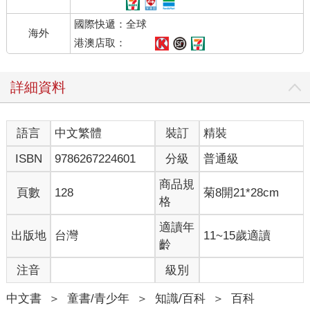
國際快遞：全球
海外
港澳店取：
詳細資料
語言
中文繁體
裝訂
精裝
ISBN
9786267224601
分級
普通級
商品規
頁數
128
菊8開21*28cm
格
適讀年
出版地
台灣
11~15歲適讀
齡
注音
級別
中文書
＞
童書/青少年
＞
知識/百科
＞
百科