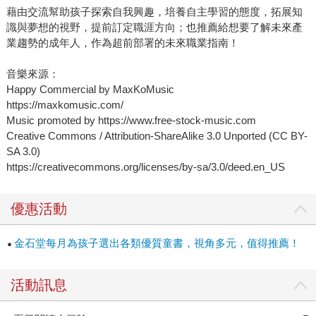
藉由交流幫助孩子探索自我興趣，培養自主學習的態度，拓展知
際的人物專訪和職涯履歷，就像探訪新奇的工作場域，打開
識與夢想的視野，提前訂定職涯方向；也推薦給想要了解未來產
孩子的工作視野，讓未來工作的樣貌變得具象而清晰。 書中
業趨勢的成年人，作為超前部署的未來職業指南！
各個行業的頂尖高手從小學、國中、高中、大學到社會人
士……一路走來的圓夢歷程，更是有如一場生涯探索真人實
音樂來源：
境秀，提早讓孩子與未來的工作型態接軌，為生涯教育啟
Happy Commercial by MaxKoMusic
蒙！ 時代在進步，眼界要打開，現在「我的志願」當然不可
https://maxkomusic.com/
Music promoted by https://www.free-stock-music.com
能填上車掌小姐這個工作；當科技不再只是電影情節時，只
Creative Commons / Attribution-ShareAlike 3.0 Unported (CC BY-
有擁有知識才能掌握未來。「未來工作圖鑑」不只揭開孩子
SA 3.0)
對未來世界的想像，也幫助親子共同面對科技的突破和進
https://creativecommons.org/licenses/by-sa/3.0/deed.en_US
步，思考迎接AI社會的正確心態。 就像綠藤生機共同創辦人
暨執行長鄭涵睿先生為此書寫的推薦語：「從科技到永續，
優惠活動
這本書將賦予未來與夢想全新的靈感。」我們的未來，掌握
在自己手中，但願「未來工作圖鑑」能帶領每個孩子找到適
金石堂每月為孩子選出各類優質童書，視角多元，值得推薦！
合自己的方向，打造想要的未來！
活動訊息