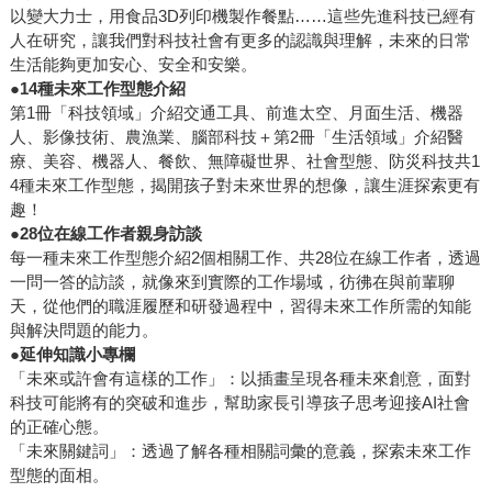
以變大力士，用食品3D列印機製作餐點……這些先進科技已經有
人在研究，讓我們對科技社會有更多的認識與理解，未來的日常
生活能夠更加安心、安全和安樂。
●
14
種未來工作型態介紹
第1冊「科技領域」介紹交通工具、前進太空、月面生活、機器
人、影像技術、農漁業、腦部科技＋第2冊「生活領域」介紹醫
療、美容、機器人、餐飲、無障礙世界、社會型態、防災科技共1
4種未來工作型態，揭開孩子對未來世界的想像，讓生涯探索更有
趣！
●
28
位在線工作者親身訪談
每一種未來工作型態介紹2個相關工作、共28位在線工作者，透過
一問一答的訪談，就像來到實際的工作場域，彷彿在與前輩聊
天，從他們的職涯履歷和研發過程中，習得未來工作所需的知能
與解決問題的能力。
●
延伸知識小專欄
「未來或許會有這樣的工作」：以插畫呈現各種未來創意，面對
科技可能將有的突破和進步，幫助家長引導孩子思考迎接AI社會
的正確心態。
「未來關鍵詞」：透過了解各種相關詞彙的意義，探索未來工作
型態的面相。