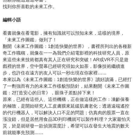
找到你所喜歡的未來工作。
編輯小語
看書就像在看電影，擁有知識就可以預知未來，這樣的境界，
「未來工作圖鑑」做到了！
翻開《未來工作圖鑑：1創造快樂的世界》，書裡所列出的各種新
奇工作職稱，就像在一一為我們介紹電影裡的科技研究人員，原
來這些未來技術都真有其人正在研究和突破！AR或VR不只是遊
戲裡的世界，空中螢幕已經研究得如火如荼，影像技術繼續進
步，也許住在遠方的友人可以一秒出現在你家裡……
本來以為《未來工作圖鑑：1創造快樂的世界》讀好讀滿，已經打
了一劑強而有力的未來工作樣貌預防針，結果翻開《未來工作圖
鑑：2打造安心的日常》，眼珠子差點掉下來！
原來，已經有這些人、這些機構，正在做這樣的工作：凍齡保養
的極致，是開始研究人工皮膚膜來延緩肌膚老化；透過遠端遙控
的代行機器人，可以解決人口不足的問題；仿真肉的股票一直在
漲沒錯，但是居然用食品3D列印機就可以製作料理？大家最怕天
災，於是就研發一款偵測震度計，希望可以在發生大地震的數天
前就能事先預測……