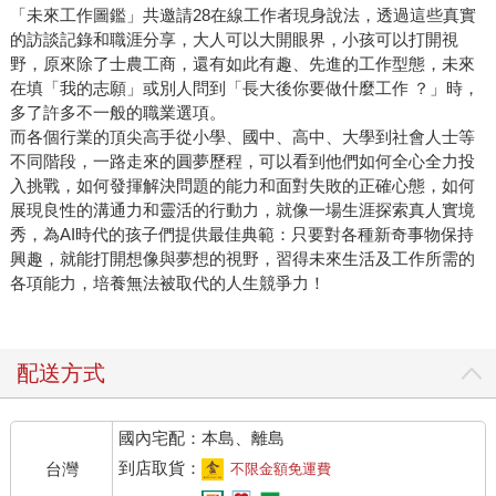
「未來工作圖鑑」共邀請28在線工作者現身說法，透過這些真實
的訪談記錄和職涯分享，大人可以大開眼界，小孩可以打開視
野，原來除了士農工商，還有如此有趣、先進的工作型態，未來
在填「我的志願」或別人問到「長大後你要做什麼工作 ？」時，
多了許多不一般的職業選項。
而各個行業的頂尖高手從小學、國中、高中、大學到社會人士等
不同階段，一路走來的圓夢歷程，可以看到他們如何全心全力投
入挑戰，如何發揮解決問題的能力和面對失敗的正確心態，如何
展現良性的溝通力和靈活的行動力，就像一場生涯探索真人實境
秀，為AI時代的孩子們提供最佳典範：只要對各種新奇事物保持
興趣，就能打開想像與夢想的視野，習得未來生活及工作所需的
各項能力，培養無法被取代的人生競爭力！
配送方式
國內宅配：本島、離島
到店取貨：
台灣
不限金額免運費