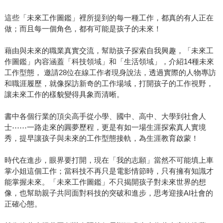
這些「未來工作圖鑑」裡所提到的每一種工作，都真的有人正在
做；而且每一個角色，都有可能是孩子的未來！
藉由與未來的職業真實交流，幫助孩子探索自我興趣，「未來工
作圖鑑」內容涵蓋「科技領域」和「生活領域」，介紹14種未來
工作型態， 邀請28位在線工作者現身說法，透過實際的人物專訪
和職涯履歷，就像探訪新奇的工作場域，打開孩子的工作視野，
讓未來工作的樣貌變得具象而清晰。
書中各個行業的頂尖高手從小學、國中、高中、大學到社會人
士⋯⋯一路走來的圓夢歷程，更是有如一場生涯探索真人實境
秀，提早讓孩子與未來的工作型態接軌，為生涯教育啟蒙！
時代在進步，眼界要打開，現在「我的志願」當然不可能填上車
掌小姐這個工作；當科技不再只是電影情節時，只有擁有知識才
能掌握未來。「未來工作圖鑑」不只揭開孩子對未來世界的想
像，也幫助親子共同面對科技的突破和進步，思考迎接AI社會的
正確心態。