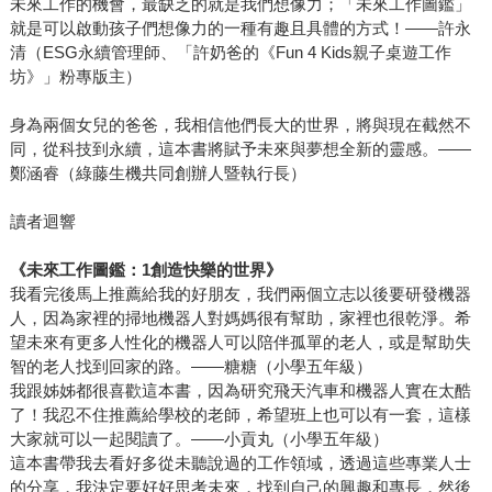
未來工作的機會，最缺乏的就是我們想像力；「未來工作圖鑑」
就是可以啟動孩子們想像力的一種有趣且具體的方式！——許永
清（ESG永續管理師、「許奶爸的《Fun 4 Kids親子桌遊工作
坊》」粉專版主）
身為兩個女兒的爸爸，我相信他們長大的世界，將與現在截然不
同，從科技到永續，這本書將賦予未來與夢想全新的靈感。——
鄭涵睿（綠藤生機共同創辦人暨執行長）
讀者迴響
《未來工作圖鑑：1創造快樂的世界》
我看完後馬上推薦給我的好朋友，我們兩個立志以後要研發機器
人，因為家裡的掃地機器人對媽媽很有幫助，家裡也很乾淨。希
望未來有更多人性化的機器人可以陪伴孤單的老人，或是幫助失
智的老人找到回家的路。——糖糖（小學五年級）
我跟姊姊都很喜歡這本書，因為研究飛天汽車和機器人實在太酷
了！我忍不住推薦給學校的老師，希望班上也可以有一套，這樣
大家就可以一起閱讀了。——小貢丸（小學五年級）
這本書帶我去看好多從未聽說過的工作領域，透過這些專業人士
的分享，我決定要好好思考未來，找到自己的興趣和專長，然後