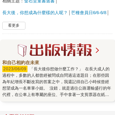
相關主題：
金石堂童書選書
長大後，你想成為什麼樣的人呢？
芒種會員日6/6-6/8
看更多
和自己相約在未來
2023/06/09
「長大後你想做什麼工作？」 在長大成人的
過程中，多數的人都曾經被問或自問過這道題目；在那些因
為年紀增長不斷改寫的答案之中，我還記得自己小時候曾經
想望成為一名車掌小姐。 沒錯，就是過往公路運輸盛行的年
代裡，在公車上有專屬的座位、手中拿著一支剪票器在紙本
車票上喀喀打洞、又漂亮又威風的車掌小姐！ 當然，最後我
沒能如願，而車掌小姐這個工作，也在自動投幣機、電子化
票券出現之後逐漸消逝，成為臺灣人心中共同的時代回憶之