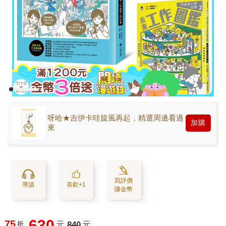
呀哈★吉伊卡哇旋風再起，精選周邊看過
加購
來
寫評價
導讀
喜歡+1
賺金幣
630
75
折
元
840
元