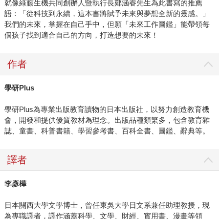
就像綠藤生機共同創辦人暨執行長鄭涵睿先生為此書寫的推薦
語：「從科技到永續，這本書將賦予未來與夢想全新的靈感。」
我們的未來，掌握在自己手中，但願「未來工作圖鑑」能帶領每
個孩子找到適合自己的方向，打造想要的未來！
作者
學研Plus
學研Plus為專業出版教育讀物的日本出版社，以努力創造教育機
會，開發和提供優質教材為理念。出版品種類繁多，包含教育雜
誌、童書、科普書籍、學習參考書、百科全書、圖鑑、辭典等。
譯者
李彥樺
日本關西大學文學博士，曾任東吳大學日文系兼任助理教授，現
為專職譯者，譯作涵蓋科學、文學、財經、實用書、漫畫等領