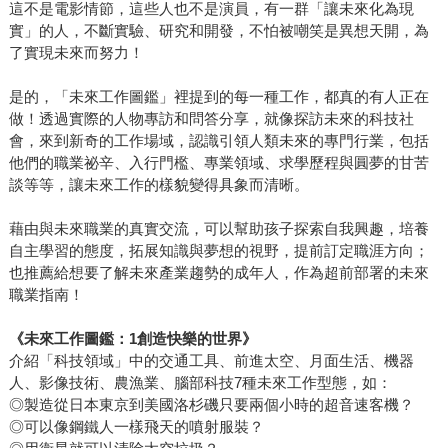
這不是電影情節，這些人也不是演員，有一群「讓未來化為現
實」的人，不斷實驗、研究和開發，不怕被嘲笑是異想天開，為
了實現未來而努力！
是的，「未來工作圖鑑」裡提到的每一種工作，都真的有人正在
做！透過實際的人物專訪和問答分享，就像探訪未來的科技社
會，來到新奇的工作場域，認識引領人類未來的專門行業，包括
他們的職業祕辛、入行門檻、專業領域、求學歷程與圓夢的甘苦
談等等，讓未來工作的樣貌變得具象而清晰。
藉由與未來職業的真實交流，可以幫助孩子探索自我興趣，培養
自主學習的態度，拓展知識與夢想的視野，提前訂定職涯方向；
也推薦給想要了解未來產業趨勢的成年人，作為超前部署的未來
職業指南！
《未來工作圖鑑：1創造快樂的世界》
介紹「科技領域」中的交通工具、前進太空、月面生活、機器
人、影像技術、農漁業、腦部科技7種未來工作型態，如：
◎製造從日本東京到美國洛杉磯只要兩個小時的超音速客機？
◎可以像鋼鐵人一樣飛天的噴射服裝？