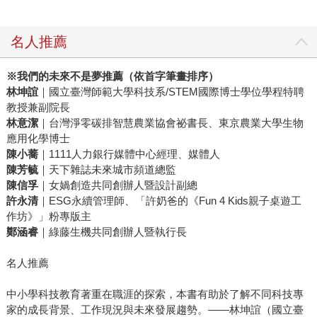
名人推薦
※我們的未來不是夢推薦（依首字筆畫排序）
林坤誼
｜國立臺灣師範大學科技系/STEM國際博士學位學程特聘
教授兼副院長
林意潔
｜台灣淨零碳排智慧農業協會祕書長、東京農業大學生物
應用化學博士
陳小蕎
｜1111人力銀行媒體中心經理、媒體人
陳芳毓
｜天下雜誌未來城市頻道總監
陳信孚
｜女媧創造共同創辦人暨設計副總
許永清
｜ESG永續管理師、「許奶爸的《Fun 4 Kids親子桌遊工
作坊》」粉專版主
鄭涵睿
｜綠藤生機共同創辦人暨執行長
名人推薦
中小學科技教育著重在職涯的探索，本書有助於了解不同科技專
家的成長背景、工作現況與未來發展趨勢。——林坤誼（國立臺