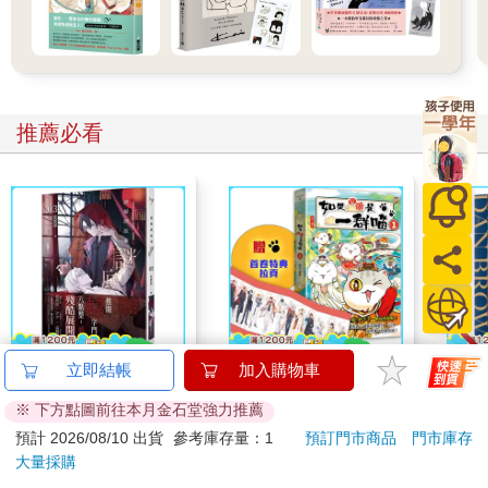
推薦必看
立即結帳
加入購物車
請解開故事謎底 03
如果西遊是一群喵(1)
祕密
：《如果歷史是一群
※ 下方點圖前往本月金石堂強力推薦
喵》作者最新力作，附
150
411
79
折
特價
元
79
折
特價
元
79
折
預計 2026/08/10 出貨
參考庫存量：1
預訂門市商品
門市庫存
【首卷特典】拉頁
大量採購
加入購物車
加入購物車