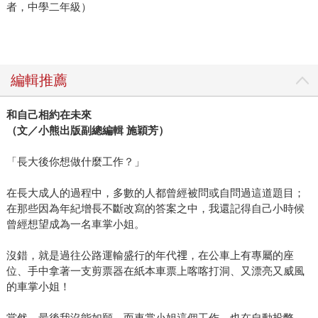
者，中學二年級）
編輯推薦
和自己相約在未來
（文／小熊出版副總編輯 施穎芳）
「長大後你想做什麼工作？」
在長大成人的過程中，多數的人都曾經被問或自問過這道題目；
在那些因為年紀增長不斷改寫的答案之中，我還記得自己小時候
曾經想望成為一名車掌小姐。
沒錯，就是過往公路運輸盛行的年代𥚃，在公車上有專屬的座
位、手中拿著一支剪票器在紙本車票上喀喀打洞、又漂亮又威風
的車掌小姐！
當然，最後我沒能如願，而車掌小姐這個工作，也在自動投幣