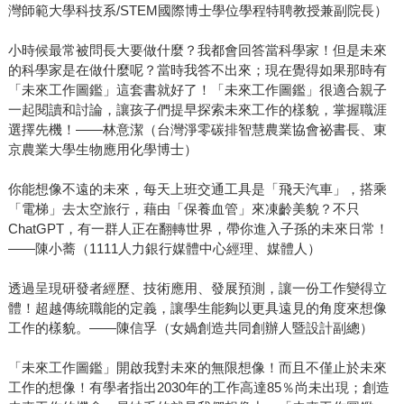
灣師範大學科技系/STEM國際博士學位學程特聘教授兼副院長）
小時候最常被問長大要做什麼？我都會回答當科學家！但是未來
的科學家是在做什麼呢？當時我答不出來；現在覺得如果那時有
「未來工作圖鑑」這套書就好了！「未來工作圖鑑」很適合親子
一起閱讀和討論，讓孩子們提早探索未來工作的樣貌，掌握職涯
選擇先機！——林意潔（台灣淨零碳排智慧農業協會祕書長、東
京農業大學生物應用化學博士）
你能想像不遠的未來，每天上班交通工具是「飛天汽車」，搭乘
「電梯」去太空旅行，藉由「保養血管」來凍齡美貌？不只
ChatGPT，有一群人正在翻轉世界，帶你進入子孫的未來日常！
——陳小蕎（1111人力銀行媒體中心經理、媒體人）
透過呈現研發者經歷、技術應用、發展預測，讓一份工作變得立
體！超越傳統職能的定義，讓學生能夠以更具遠見的角度來想像
工作的樣貌。——陳信孚（女媧創造共同創辦人暨設計副總）
「未來工作圖鑑」開啟我對未來的無限想像！而且不僅止於未來
工作的想像！有學者指出2030年的工作高達85％尚未出現；創造