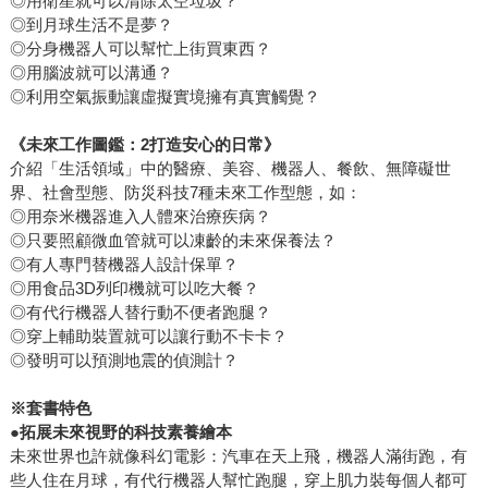
◎用衛星就可以清除太空垃圾？
◎到月球生活不是夢？
◎分身機器人可以幫忙上街買東西？
◎用腦波就可以溝通？
◎利用空氣振動讓虛擬實境擁有真實觸覺？
《未來工作圖鑑：2打造安心的日常》
介紹「生活領域」中的醫療、美容、機器人、餐飲、無障礙世
界、社會型態、防災科技7種未來工作型態，如：
◎用奈米機器進入人體來治療疾病？
◎只要照顧微血管就可以凍齡的未來保養法？
◎有人專門替機器人設計保單？
◎用食品3D列印機就可以吃大餐？
◎有代行機器人替行動不便者跑腿？
◎穿上輔助裝置就可以讓行動不卡卡？
◎發明可以預測地震的偵測計？
※套書特色
●
拓展未來視野的科技素養繪本
未來世界也許就像科幻電影：汽車在天上飛，機器人滿街跑，有
些人住在月球，有代行機器人幫忙跑腿，穿上肌力裝每個人都可