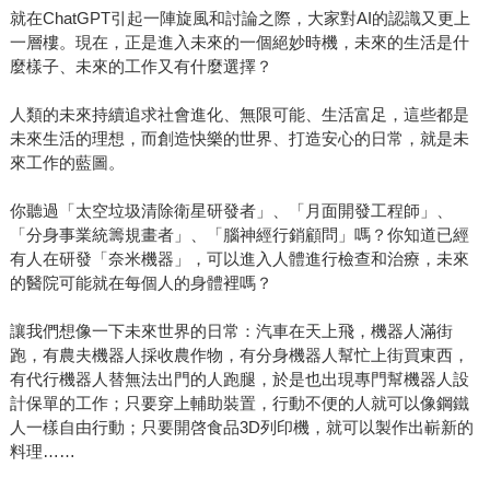
就在ChatGPT引起一陣旋風和討論之際，大家對AI的認識又更上
一層樓。現在，正是進入未來的一個絕妙時機，未來的生活是什
麼樣子、未來的工作又有什麼選擇？
人類的未來持續追求社會進化、無限可能、生活富足，這些都是
未來生活的理想，而創造快樂的世界、打造安心的日常，就是未
來工作的藍圖。
你聽過「太空垃圾清除衛星研發者」、「月面開發工程師」、
「分身事業統籌規畫者」、「腦神經行銷顧問」嗎？你知道已經
有人在研發「奈米機器」，可以進入人體進行檢查和治療，未來
的醫院可能就在每個人的身體裡嗎？
讓我們想像一下未來世界的日常：汽車在天上飛，機器人滿街
跑，有農夫機器人採收農作物，有分身機器人幫忙上街買東西，
有代行機器人替無法出門的人跑腿，於是也出現專門幫機器人設
計保單的工作；只要穿上輔助裝置，行動不便的人就可以像鋼鐵
人一樣自由行動；只要開啓食品3D列印機，就可以製作出嶄新的
料理……