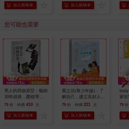
「行動派」的37個科
加入購物車
加入購物車
學方法
您可能也需要
男人的四個原型：暢銷
愛之語(青少年版)：了
body
30年經典，榮格學派
解自己，建立良好人際
家欣
帶你剖析男性心理
關係
廁帖
410
221
79
折
特價
元
79
折
特價
元
79
折
（啾
加入購物車
加入購物車