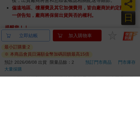
後，出貨廠商將會和您聯繫確認相關配送等細節。
員
偏遠地區、樓層費及其它加價費用，皆由廠商於約定配送時
日
一併告知，廠商將保留出貨與否的權利。
提醒您！！
金石堂及銀行均不會請您操作ATM! 如接獲電話要求您前往
立即結帳
加入購物車
ATM提款機，請不要聽從指示，以免受騙上當！
最小訂購量:2
※ 本商品會員日滿額金幣加碼回饋最高15倍
退換貨須知：
**提醒您，鑑賞期不等於試用期，退回商品須為全新狀態**
預計 2026/08/08 出貨
限量品餘：2
預訂門市商品
門市庫存
大量採購
依據「消費者保護法」第19條及行政院消費者保護處公告之
「通訊交易解除權合理例外情事適用準則」，以下商品購買
後，除商品本身有瑕疵外，將不提供7天的猶豫期：
易於腐敗、保存期限較短或解約時即將逾期。（如：生
鮮食品）
依消費者要求所為之客製化給付。（客製化商品）
報紙、期刊或雜誌。（含MOOK、外文雜誌）
經消費者拆封之影音商品或電腦軟體。
非以有形媒介提供之數位內容或一經提供即為完成之線
上服務，經消費者事先同意始提供。（如：電子書、電