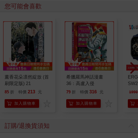
您可能會喜歡
薰香花朵凛然綻放 (首
希臘羅馬神話漫畫
ERG
刷限定版) 21
36：高盧入侵
SW2
泳心
213
316
85
折
特價
元
79
折
特價
元
1990
錶
加入購物車
加入購物車
訂購/退換貨須知