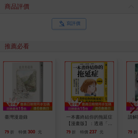
商品評價
寫評價
推薦必看
臺灣漫遊錄
一本書終結你的拖延症
請解
【漫畫版】：透過「小
行動」打開大腦的行動
300
237
79
折
特價
元
79
折
特價
元
79
折
開關，懶人也能變身