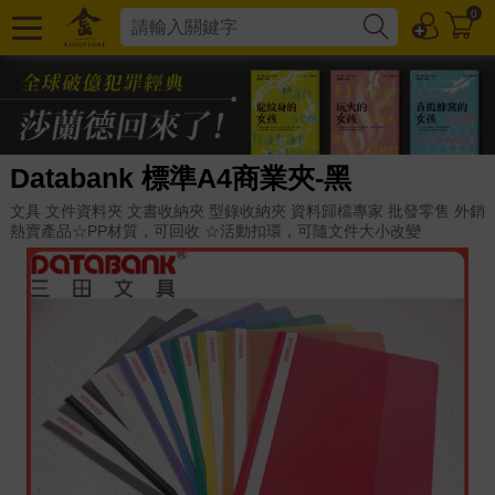
0
Databank 標準A4商業夾-黑
文具 文件資料夾 文書收納夾 型錄收納夾 資料歸檔專家 批發零售 外銷
熱賣產品☆PP材質，可回收 ☆活動扣環，可隨文件大小改變