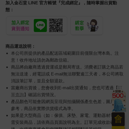
加入金石堂 LINE 官方帳號『完成綁定』，隨時掌握出貨動
態：
商品運送說明：
本公司所提供的產品配送區域範圍目前僅限台灣本島。注
意！收件地址請勿為郵政信箱。
商品將由廠商透過貨運或是郵局寄送。消費者訂購之商品若
無法送達，經電話或 E-mail無法聯繫逾三天者，本公司將取
消該筆訂單，並且全額退款。
當廠商出貨後，您會收到E-mail出貨通知，您也可透過【
訂
單查詢
】確認出貨情況。
產品顏色可能會因網頁呈現與拍攝關係產生色差，圖片僅供
參考，商品依實際供貨樣式為準。
如果是大型商品（如：傢俱、床墊、家電、運動器材等）及
會
需安裝商品，請依商品頁面說明為主。訂單完成收款確認