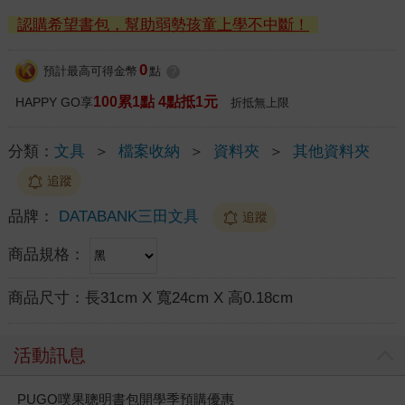
認購希望書包，幫助弱勢孩童上學不中斷！
0
預計最高可得金幣
點
?
100累1點 4點抵1元
HAPPY GO享
折抵無上限
分類：
文具
＞
檔案收納
＞
資料夾
＞
其他資料夾
追蹤
品牌：
DATABANK三田文具
追蹤
商品規格：
商品尺寸：
長31cm X 寬24cm X 高0.18cm
活動訊息
PUGO噗果聰明書包開學季預購優惠