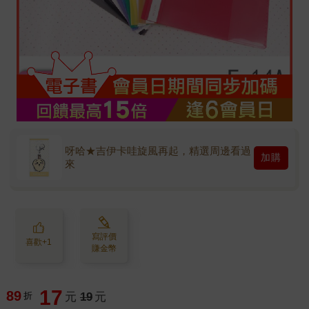
呀哈★吉伊卡哇旋風再起，精選周邊看過
加購
來
寫評價
喜歡+1
賺金幣
17
89
折
元
19
元