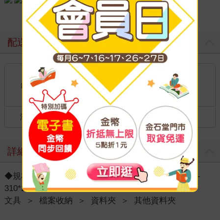
配送方式
國內宅配：本島、離島
到店取貨：
台灣
不限金額免運費
港澳店取：
海外
詳細資料
◆規格說明 : ☆品名:商業夾 ☆品號:F-14A ☆尺寸:A4-
310*240*0.18/0.3mm
文具
＞
檔案收納
＞
資料夾
＞
其他資料夾