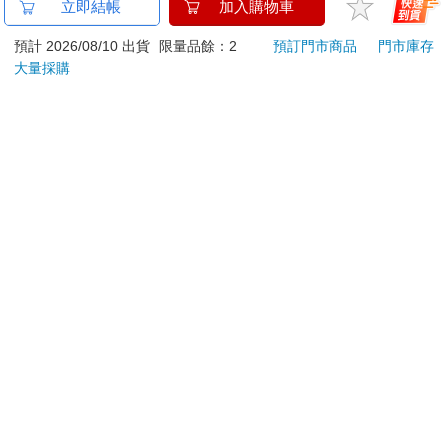
金石堂及銀行均不會請您操作ATM! 如接獲電話要求您前往
立即結帳
加入購物車
ATM提款機，請不要聽從指示，以免受騙上當！
預計 2026/08/10 出貨
限量品餘：2
預訂門市商品
門市庫存
退換貨須知：
大量採購
**提醒您，鑑賞期不等於試用期，退回商品須為全新狀態**
依據「消費者保護法」第19條及行政院消費者保護處公告之
「通訊交易解除權合理例外情事適用準則」，以下商品購買
後，除商品本身有瑕疵外，將不提供7天的猶豫期：
易於腐敗、保存期限較短或解約時即將逾期。（如：生
鮮食品）
依消費者要求所為之客製化給付。（客製化商品）
報紙、期刊或雜誌。（含MOOK、外文雜誌）
經消費者拆封之影音商品或電腦軟體。
非以有形媒介提供之數位內容或一經提供即為完成之線
上服務，經消費者事先同意始提供。（如：電子書、電
子雜誌、下載版軟體、虛擬商品…等）
已拆封之個人衛生用品。（如：內衣褲、刮鬍刀、除毛
刀…等）
若非上列種類商品，均享有到貨7天的猶豫期（含例假