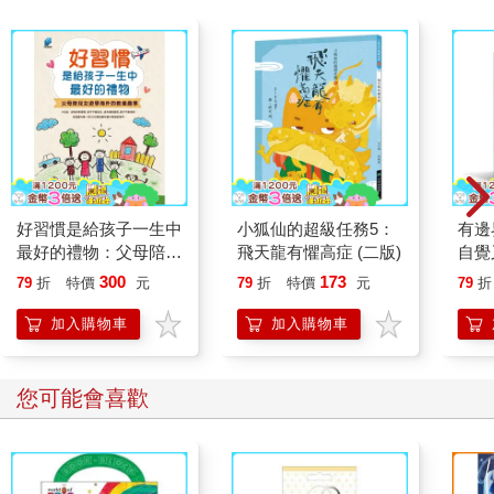
好習慣是給孩子一生中
小狐仙的超級任務5：
有邊
最好的禮物：父母陪兒
飛天龍有懼高症 (二版)
自覺
女遊學海外的教養趣事
300
173
79
折
特價
元
79
折
特價
元
79
折
加入購物車
加入購物車
您可能會喜歡