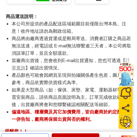
商品運送說明：
本公司所提供的產品配送區域範圍目前僅限台灣本島。注
意！收件地址請勿為郵政信箱。
商品將由廠商透過貨運或是郵局寄送。消費者訂購之商品若
無法送達，經電話或 E-mail無法聯繫逾三天者，本公司將取
消該筆訂單，並且全額退款。
當廠商出貨後，您會收到E-mail出貨通知，您也可透過【
訂
單查詢
】確認出貨情況。
產品顏色可能會因網頁呈現與拍攝關係產生色差，圖片僅供
參考，商品依實際供貨樣式為準。
如果是大型商品（如：傢俱、床墊、家電、運動器材等）及
需安裝商品，請依商品頁面說明為主。訂單完成收款確認
後，出貨廠商將會和您聯繫確認相關配送等細節。
偏遠地區、樓層費及其它加價費用，皆由廠商於約定配送時
一併告知，廠商將保留出貨與否的權利。
提醒您！！