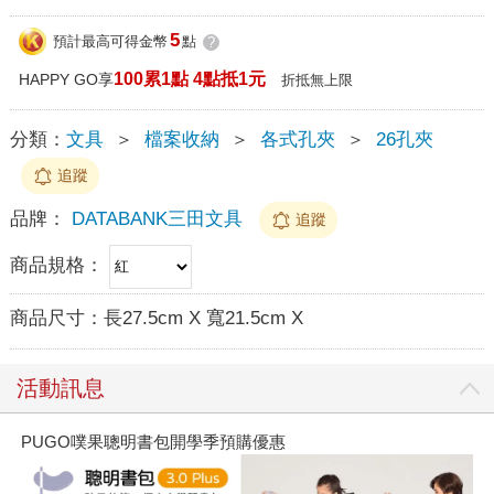
5
預計最高可得金幣
點
?
100累1點 4點抵1元
HAPPY GO享
折抵無上限
分類：
文具
＞
檔案收納
＞
各式孔夾
＞
26孔夾
追蹤
品牌：
DATABANK三田文具
追蹤
商品規格：
商品尺寸：
長27.5cm X 寬21.5cm X
活動訊息
PUGO噗果聰明書包開學季預購優惠