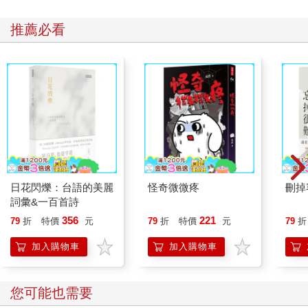
推薦必看
日花閃爍：台語的美麗
怪奇微微疼
刪掉
詞彙&一百首詩
356
221
79
折
特價
元
79
折
特價
元
79
折
加入購物車
加入購物車
您可能也需要