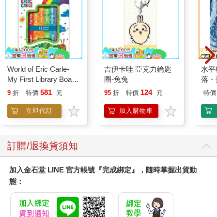
World of Eric Carle-
吉伊卡哇 亞克力鑰匙
水平
My First Library Board
圈-兔兔
落・
Book Block Set
581
124
9
折
特價
元
95
折
特價
元
特價
立即代訂
加入購物車
訂購/退換貨須知
加入金石堂 LINE 官方帳號『完成綁定』，隨時掌握出貨動
態：