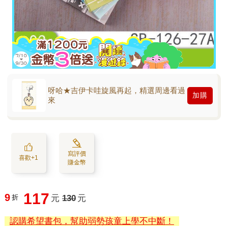
呀哈★吉伊卡哇旋風再起，精選周邊看過
加購
來
寫評價
喜歡+1
賺金幣
117
9
折
元
130
元
認購希望書包，幫助弱勢孩童上學不中斷！