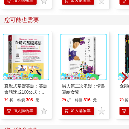
加入購物車
加入購物車
您可能也需要
直覺式基礎英語：英語
男人第二次浪漫：情書
傘繩
會話速成100公式：
寫給女兒
100個黃金公式，讓您
308
316
79
折
特價
元
79
折
特價
元
79
折
用英語聊不停。（附
QR Code音檔）
加入購物車
加入購物車