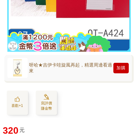
呀哈★吉伊卡哇旋風再起，精選周邊看過
加購
來
寫評價
喜歡+1
賺金幣
320
元