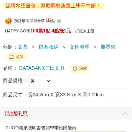
認購希望書包，幫助弱勢孩童上學不中斷！
15
預計最高可得金幣
點
?
100累1點 4點抵1元
HAPPY GO享
折抵無上限
分類：
文具
＞
檔案收納
＞
文件整理
＞
風琴夾
追蹤
品牌：
DATABANK三田文具
追蹤
商品規格：
商品尺寸：
長24.2cm X 寬33.8cm X 高0.09cm
活動訊息
PUGO噗果聰明書包開學季預購優惠