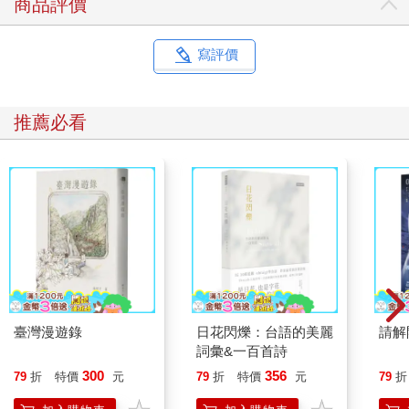
商品評價
寫評價
推薦必看
臺灣漫遊錄
日花閃爍：台語的美麗
請解
詞彙&一百首詩
300
356
79
折
特價
元
79
折
特價
元
79
折