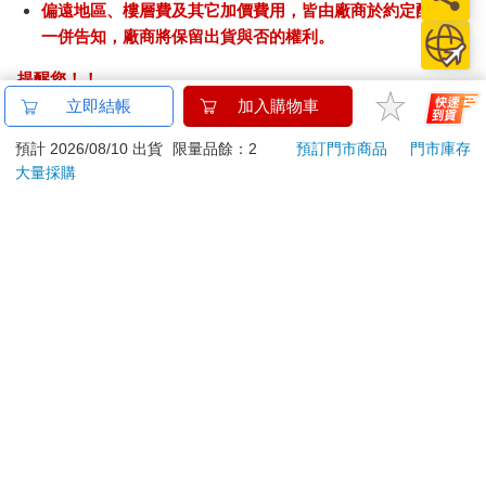
偏遠地區、樓層費及其它加價費用，皆由廠商於約定配送時
一併告知，廠商將保留出貨與否的權利。
提醒您！！
金石堂及銀行均不會請您操作ATM! 如接獲電話要求您前往
立即結帳
加入購物車
ATM提款機，請不要聽從指示，以免受騙上當！
預計 2026/08/10 出貨
限量品餘：2
預訂門市商品
門市庫存
退換貨須知：
大量採購
**提醒您，鑑賞期不等於試用期，退回商品須為全新狀態**
依據「消費者保護法」第19條及行政院消費者保護處公告之
「通訊交易解除權合理例外情事適用準則」，以下商品購買
後，除商品本身有瑕疵外，將不提供7天的猶豫期：
易於腐敗、保存期限較短或解約時即將逾期。（如：生
鮮食品）
依消費者要求所為之客製化給付。（客製化商品）
報紙、期刊或雜誌。（含MOOK、外文雜誌）
經消費者拆封之影音商品或電腦軟體。
非以有形媒介提供之數位內容或一經提供即為完成之線
上服務，經消費者事先同意始提供。（如：電子書、電
子雜誌、下載版軟體、虛擬商品…等）