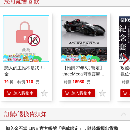
您可能會喜歡
戀人的主推不是我！-
【預購27年5月暫定】
攻殼機
全
threeMega閃電霹靂車
數位
VA Hi-SPEC UNITED
110
16980
79
折
特價
元
特價
元
特價
阿斯拉 G.S.X RS
SIREN 黑色限定
加入購物車
加入購物車
訂購/退換貨須知
加入金石堂 LINE 官方帳號『完成綁定』，隨時掌握出貨動