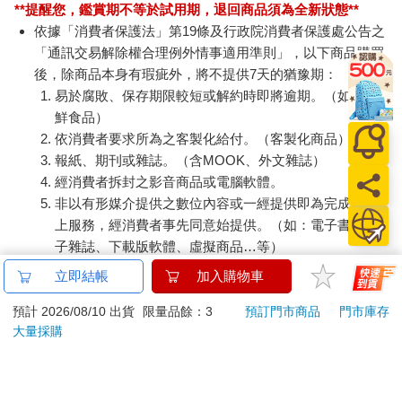
**提醒您，鑑賞期不等於試用期，退回商品須為全新狀態**
依據「消費者保護法」第19條及行政院消費者保護處公告之
「通訊交易解除權合理例外情事適用準則」，以下商品購買
後，除商品本身有瑕疵外，將不提供7天的猶豫期：
易於腐敗、保存期限較短或解約時即將逾期。（如：生
鮮食品）
依消費者要求所為之客製化給付。（客製化商品）
報紙、期刊或雜誌。（含MOOK、外文雜誌）
經消費者拆封之影音商品或電腦軟體。
非以有形媒介提供之數位內容或一經提供即為完成之線
上服務，經消費者事先同意始提供。（如：電子書、電
子雜誌、下載版軟體、虛擬商品…等）
已拆封之個人衛生用品。（如：內衣褲、刮鬍刀、除毛
立即結帳
加入購物車
刀…等）
若非上列種類商品，均享有到貨7天的猶豫期（含例假
預計 2026/08/10 出貨
限量品餘：3
預訂門市商品
門市庫存
大量採購
日）。
辦理退換貨時，商品（組合商品恕無法接受單獨退貨）必須
是您收到商品時的原始狀態（包含商品本體、配件、贈品、
保證書、所有附隨資料文件及原廠內外包裝…等），請勿直