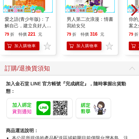
愛之語(青少年版)：了
男人第二次浪漫：情書
你的
解自己，建立良好人際
寫給女兒
案之
關係
信賴
221
316
79
折
特價
元
79
折
特價
元
79
折
給迷
學習
加入購物車
加入購物車
訂購/退換貨須知
加入金石堂 LINE 官方帳號『完成綁定』，隨時掌握出貨動
態：
商品運送說明：
本公司所提供的產品配送區域範圍目前僅限台灣本島。注