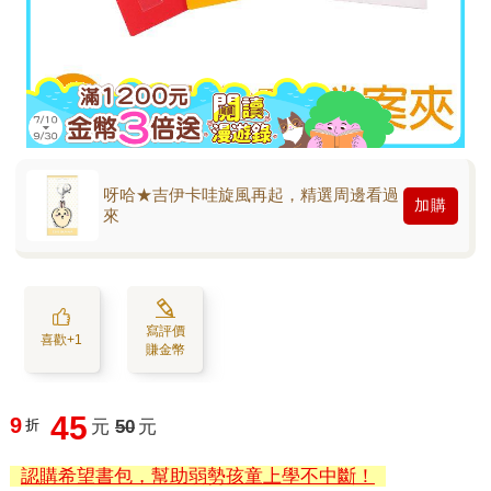
呀哈★吉伊卡哇旋風再起，精選周邊看過
加購
來
寫評價
喜歡+1
賺金幣
45
9
折
元
50
元
認購希望書包，幫助弱勢孩童上學不中斷！