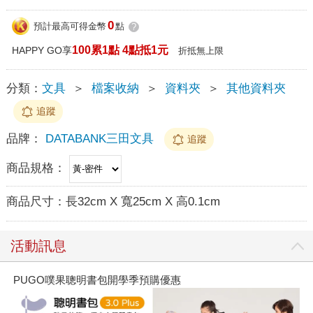
0
預計最高可得金幣
點
?
100累1點 4點抵1元
HAPPY GO享
折抵無上限
分類：
文具
＞
檔案收納
＞
資料夾
＞
其他資料夾
追蹤
品牌：
DATABANK三田文具
追蹤
商品規格：
商品尺寸：
長32cm X 寬25cm X 高0.1cm
活動訊息
PUGO噗果聰明書包開學季預購優惠