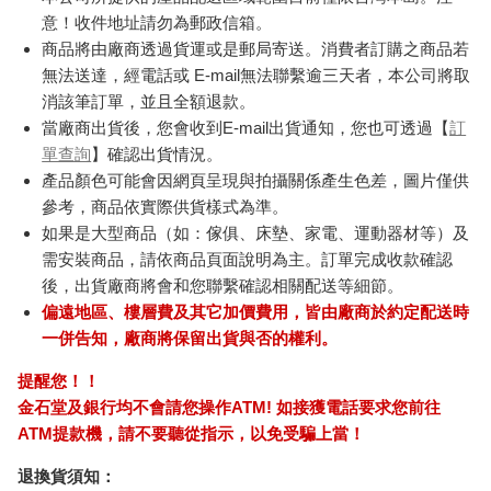
意！收件地址請勿為郵政信箱。
商品將由廠商透過貨運或是郵局寄送。消費者訂購之商品若
無法送達，經電話或 E-mail無法聯繫逾三天者，本公司將取
消該筆訂單，並且全額退款。
當廠商出貨後，您會收到E-mail出貨通知，您也可透過【
訂
單查詢
】確認出貨情況。
產品顏色可能會因網頁呈現與拍攝關係產生色差，圖片僅供
參考，商品依實際供貨樣式為準。
如果是大型商品（如：傢俱、床墊、家電、運動器材等）及
需安裝商品，請依商品頁面說明為主。訂單完成收款確認
後，出貨廠商將會和您聯繫確認相關配送等細節。
偏遠地區、樓層費及其它加價費用，皆由廠商於約定配送時
一併告知，廠商將保留出貨與否的權利。
提醒您！！
金石堂及銀行均不會請您操作ATM! 如接獲電話要求您前往
ATM提款機，請不要聽從指示，以免受騙上當！
退換貨須知：