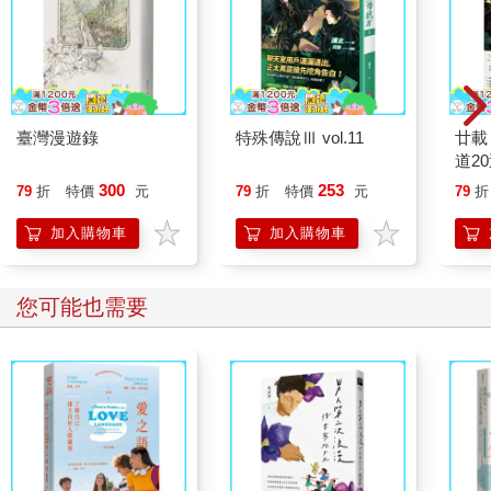
臺灣漫遊錄
特殊傳說Ⅲ vol.11
廿載
道2
300
253
79
折
特價
元
79
折
特價
元
79
折
加入購物車
加入購物車
您可能也需要