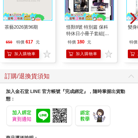
茶藝2026第96期
怪獸8號 特別篇 保科
變身
特休日小冊子套組[限
加購]
617
180
特價
元
特價
元
特價
650
加入購物車
加入購物車
訂購/退換貨須知
加入金石堂 LINE 官方帳號『完成綁定』，隨時掌握出貨動
態：
商品運送說明：