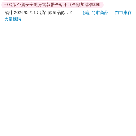
退換貨須知：
※ Q版企鵝安全隨身警報器全站不限金額加購價$99
**提醒您，鑑賞期不等於試用期，退回商品須為全新狀態**
預計 2026/08/11 出貨
限量品餘：2
預訂門市商品
門市庫存
依據「消費者保護法」第19條及行政院消費者保護處公告之
大量採購
「通訊交易解除權合理例外情事適用準則」，以下商品購買
後，除商品本身有瑕疵外，將不提供7天的猶豫期：
易於腐敗、保存期限較短或解約時即將逾期。（如：生
鮮食品）
依消費者要求所為之客製化給付。（客製化商品）
報紙、期刊或雜誌。（含MOOK、外文雜誌）
經消費者拆封之影音商品或電腦軟體。
非以有形媒介提供之數位內容或一經提供即為完成之線
上服務，經消費者事先同意始提供。（如：電子書、電
子雜誌、下載版軟體、虛擬商品…等）
已拆封之個人衛生用品。（如：內衣褲、刮鬍刀、除毛
刀…等）
若非上列種類商品，均享有到貨7天的猶豫期（含例假
日）。
辦理退換貨時，商品（組合商品恕無法接受單獨退貨）必須
是您收到商品時的原始狀態（包含商品本體、配件、贈品、