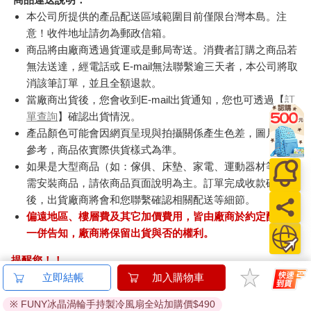
本公司所提供的產品配送區域範圍目前僅限台灣本島。注
意！收件地址請勿為郵政信箱。
商品將由廠商透過貨運或是郵局寄送。消費者訂購之商品若
無法送達，經電話或 E-mail無法聯繫逾三天者，本公司將取
消該筆訂單，並且全額退款。
當廠商出貨後，您會收到E-mail出貨通知，您也可透過【
訂
單查詢
】確認出貨情況。
產品顏色可能會因網頁呈現與拍攝關係產生色差，圖片僅供
參考，商品依實際供貨樣式為準。
如果是大型商品（如：傢俱、床墊、家電、運動器材等）及
需安裝商品，請依商品頁面說明為主。訂單完成收款確認
後，出貨廠商將會和您聯繫確認相關配送等細節。
偏遠地區、樓層費及其它加價費用，皆由廠商於約定配送時
一併告知，廠商將保留出貨與否的權利。
提醒您！！
金石堂及銀行均不會請您操作ATM! 如接獲電話要求您前往
立即結帳
加入購物車
ATM提款機，請不要聽從指示，以免受騙上當！
※ FUNY冰晶渦輪手持製冷風扇全站加購價$490