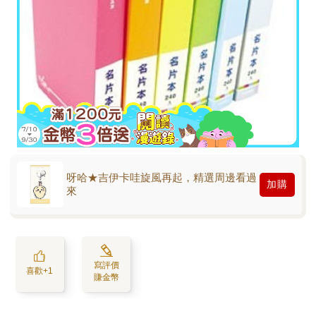
呀哈★吉伊卡哇旋風再起，精選周邊看過
加購
來
寫評價
喜歡+1
賺金幣