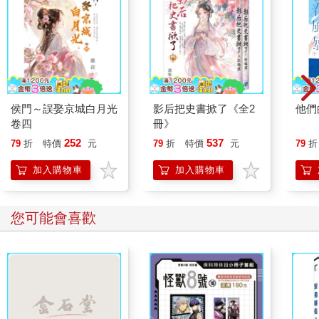
侯門～誤娶京城白月光
影后把史書掀了《全2
他們
卷四
冊》
252
537
79
折
特價
元
79
折
特價
元
79
折
加入購物車
加入購物車
您可能會喜歡