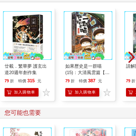
廿載．繁華夢 護玄出
如果歷史是一群喵
請解
道20週年創作集
(15)：大清風雲篇【萌
貓漫畫學歷史】
315
387
79
折
特價
元
79
折
特價
元
79
折
加入購物車
加入購物車
您可能也需要