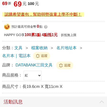
69
69
折
元
100
元
認購希望書包，幫助弱勢孩童上學不中斷！
0
預計最高可得金幣
點
?
100累1點 4點抵1元
HAPPY GO享
折抵無上限
分類：
文具
＞
檔案收納
＞
名片地址本
＞
名片本｜電話本
追蹤
品牌：
DATABANK三田文具
追蹤
商品規格：
商品尺寸：
長19.6cm X 寬11cm X
活動訊息