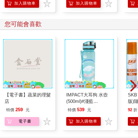
加入購物車
加入購物車
您可能會喜歡
【電子書】蔬菜的理髮
IMPACT大耳狗 水壺
SKB
店
(500ml)#淺藍
版)
IMCMB01LB
259
539
特價
元
特價
元
92
折
電子書
加入購物車