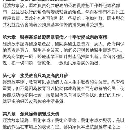
經濟故事說，原本負責公共服務的公務員應把工作外包給私部
門，並且從執行的角色轉變成監督的角色。然而私部門不對民主
程序負責，因此外包有可能引起一些疑慮，例如社群、民主與公
共利益是否會隨著公務員基本信條的消失而遭受損失。
第六章 醫療產業鼓勵民眾看病／十字架變成宗教商標
經濟故事認為醫療是產品，醫院與醫生是賣方，病人、政府與保
險業者是買方。醫生是企業家，他們必須與其他醫生競逐病人。
做為商業的一環，醫療產業不斷針對產品推陳出新，宣傳各種狀
況，把一切問題「醫療化」，激勵民眾看病的動機。
第七章 接受教育只為更高的月薪
經濟故事說，教育可以協助個人在人生中取得領先位置。教育很
重要，但不是因為教育可以協助你成為健全而有教養的公民，使
你能成功地參與社會，而是因為教育可以幫你找到更好的工作，
賺更多的錢與改善你的生活品質。
第八章 創意從無價變成天價
經濟故事認為，藝術家成了藝術企業家，藝術家成功與否，是以
他的作品在市場上的表現而定。藝術家原本應該超越市場之上──