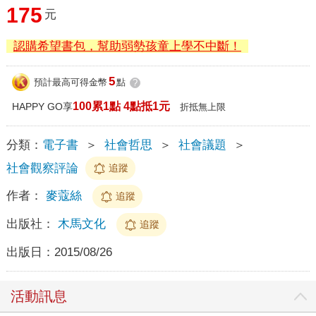
175
元
認購希望書包，幫助弱勢孩童上學不中斷！
5
預計最高可得金幣
點
?
100累1點 4點抵1元
HAPPY GO享
折抵無上限
分類：
電子書
＞
社會哲思
＞
社會議題
＞
社會觀察評論
追蹤
作者：
麥蔻絲
追蹤
出版社：
木馬文化
追蹤
出版日：
2015/08/26
活動訊息