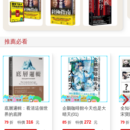
推薦必看
底層邏輯：看清這個世
企鵝咖啡館今天也是大
全知
界的底牌
晴天(01)
宋寶
日常
316
272
79
折
特價
元
85
折
特價
元
79
折
立得