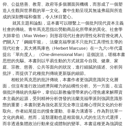
仰、公益慈善、教育、政府等多個層面與機構，而形成了一個塑
造人生觀與世界觀的單一文化。書中生動呈現其無遠弗屆與所造
成的深刻弊端和傷害，令人怵目驚心。
就其主題和論點，這本書可以聯繫上一個批判現代資本主義
社會的傳統。青年馬克思指出勞動商品化所帶來的異化、社會學
大師韋伯（Max Weber）則形容現代社會的理性化和官僚化將人
們關入了「鋼鐵牢籠」、法蘭克福學派不只批判工具理性主導的
現代社會，其大將馬庫色（Herbert Marcuse）在一九六○年代還
提出「單向度人」（One-dimensional Man）這個說法，堪稱本書
思想的先驅。本書則以平易生動的方式就當今自我、健康、家
庭、宗教、慈善、公共等面向的狀況，進行細膩的描述、分析與
批評，而提供了此種批判傳統更新版的細節。
相較於馬克思的批評傳統，本書作者更強調意識與文化層
面，但沒有進行政治經濟與權力的結構性分析。另一方面，在這
個批評傳統的先驅中，韋伯以新教倫理帶來的心理焦慮來解釋資
本主義的起源，受到精神分析啓發的法蘭克福學派則強調意識形
態的重要；本書則更為強化甚至完全專注這種心理與文化的分析
取向。作者結尾提出的慢食運動、非暴力溝通等，作為對抗單一
文化的典範。然而，這類運動也是相當個人式的生活方式選擇，
而非透過集體政治行動來促成體制的變革。本書這種更為強調從