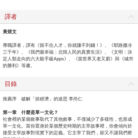
譯者
黃煜文
專職譯者，譯有《留不住人才，你就賺不到錢！》、《耶路撒冷
三千年》、《我們最幸福：北韓人民的真實生活》、《文明：決
定人類走向的六大殺手級Apps》、《當世界又老又窮》與《城市
的勝利》等書。
目錄
推薦序 破解「拚經濟」的迷思 李尚仁
第一章 什麼是單一文化？
社會裡的某個敘事取代了其他敘事，不僅減少了多樣性，也形成
單一文化。當你置身於某個歷史時期的主宰故事裡，你會傾向於
接受主宰故事對現實下的定義。它主宰了我們，卻又不讓我們察