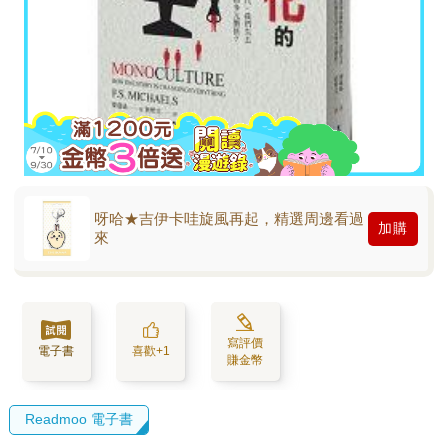
呀哈★吉伊卡哇旋風再起，精選周邊看過
加購
來
寫評價
電子書
喜歡+1
賺金幣
Readmoo 電子書