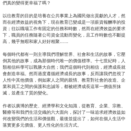
們真的變得更幸福了嗎？
以往教育的目的是培養在公共事業上為國民做出貢獻的人才，然
而在經濟效益的視角下，現在教育已變成是一項薪資報酬率的投
資；往以職場工作有固定的任務和時數，然而在經濟效益的要求
下，職員的任務隨著公司資金流動而變化，且工作時數也不斷提
高，幾乎無暇和家人好好相聚……
每個時代都有一則主導我們理解世界、社會和生活的故事，它壓
倒其他的故事，成為那個時代唯一的價值標準。十七世紀時，人
類相信科學可以戰勝大自然；我們這個時代則相信，經濟成長就
會創造幸福。然而過度遵循經濟成長的故事，反而讓我們忽視了
人性中其他價值，例如家人之間的親情、教育對社會的改造、企
業和員工之間的保護和忠誠等，都被經濟成長這單一價值所抹
滅，並產生了質的變化。
作者以廣博的歷史、經濟學和文化知識，從教育、企業、宗教、
醫療等和我們生活交織的六大面向，探討了一味追求經濟效益如
何改變我們的生活和價值觀，最後並提出了，如何在個人生活中
落實更多元價值、更人性化的生活方式。