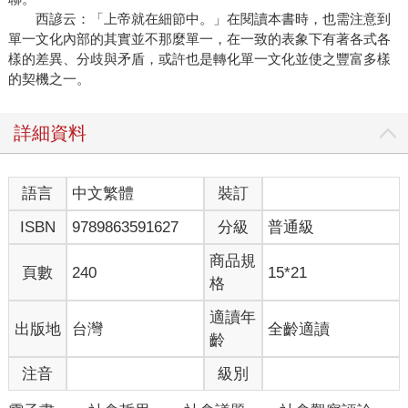
西諺云：「上帝就在細節中。」在閱讀本書時，也需注意到
單一文化內部的其實並不那麼單一，在一致的表象下有著各式各
樣的差異、分歧與矛盾，或許也是轉化單一文化並使之豐富多樣
的契機之一。
詳細資料
語言
中文繁體
裝訂
ISBN
9789863591627
分級
普通級
商品規
頁數
240
15*21
格
適讀年
出版地
台灣
全齡適讀
齡
注音
級別