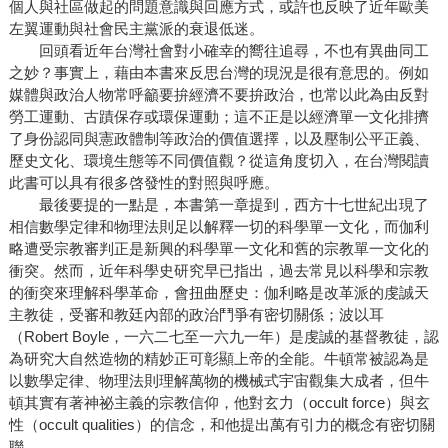
個人與社區做起的問題意識與回應方式，或許也反映了近年歐美
左翼運動與社會民主黨派的衰退低迷。
回頭看近年台灣社會對小確幸的嚮往追尋，不也有異曲同工
之妙？事實上，藉由本書來反思台灣的現況是很有意思的。例如
媒體與政治人物常呼籲要拚經濟不要拚政治，也常以此為由反對
勞工運動、古蹟保存或環保運動；這不正是以經濟單一文化排擠
了身份認同與憲政體制等政治的價值選擇，以及壓制公平正義、
歷史文化、環境生態等不同價值觀？從這角度切入，在台灣閱讀
此書可以具有很多啓發性的對照與呼應。
最後要提的一點是，本書第一章提到，西方十七世紀出現了
相信數學定律和物理法則足以解釋一切的科學單一文化，而伽利
略遭受宗教審判正是新興的科學單一文化和舊的宗教單一文化的
衝突。然而，近年科學史研究早已指出，過去常見以科學和宗教
的衝突來理解科學革命，會扭曲歷史：伽利略是改革派的虔誠天
主教徒，受審和教廷內部的政治鬥爭有密切關係；波以耳
（Robert Boyle，一六二七至一六九一年）是虔誠的基督教徒，認
為研究大自然造物的精妙正可彰顯上帝的全能。牛頓常被認為是
以數學定律、物理法則理解萬物的機械式宇宙觀集大成者，但牛
頓其實有著神祕主義的宗教信仰，他對玄力（occult force）與玄
性（occult qualities）的信念，和他提出萬有引力的概念有密切關
聯。