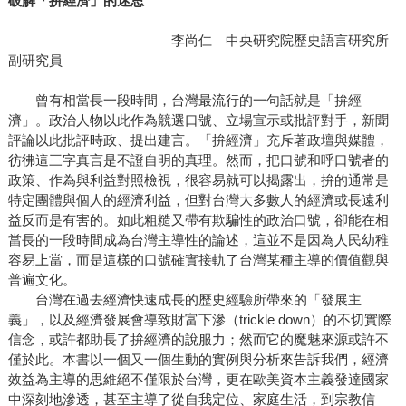
破解「拚經濟」的迷思
李尚仁 中央研究院歷史語言研究所
副研究員
曾有相當長一段時間，台灣最流行的一句話就是「拚經
濟」。政治人物以此作為競選口號、立場宣示或批評對手，新聞
評論以此批評時政、提出建言。「拚經濟」充斥著政壇與媒體，
彷彿這三字真言是不證自明的真理。然而，把口號和呼口號者的
政策、作為與利益對照檢視，很容易就可以揭露出，拚的通常是
特定團體與個人的經濟利益，但對台灣大多數人的經濟或長遠利
益反而是有害的。如此粗糙又帶有欺騙性的政治口號，卻能在相
當長的一段時間成為台灣主導性的論述，這並不是因為人民幼稚
容易上當，而是這樣的口號確實接軌了台灣某種主導的價值觀與
普遍文化。
台灣在過去經濟快速成長的歷史經驗所帶來的「發展主
義」，以及經濟發展會導致財富下滲（trickle down）的不切實際
信念，或許都助長了拚經濟的說服力；然而它的魔魅來源或許不
僅於此。本書以一個又一個生動的實例與分析來告訴我們，經濟
效益為主導的思維絕不僅限於台灣，更在歐美資本主義發達國家
中深刻地滲透，甚至主導了從自我定位、家庭生活，到宗教信