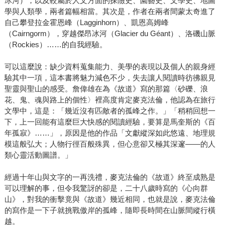
冰河），以及較屬於人文方面的探險史、園藝史、文學史、地圖
學與人類學，兩者篇幅相當。其次是，作者在兩者間蒙太奇進了
自己攀登拉金霍恩峰（Lagginhorn）、凱恩高姆峰
（Cairngorm），穿越傑昂冰河（Glacier du Géant）、洛磯山脈
（Rockies）……的自我經驗。
可以這麼說：缺少資料蒐集能力、美學的表現以及個人的親身經
驗其中一項，這本書將魅力減色不少，失去讓人閱讀時彷彿親見
聖靈與聖山的感受。詹偉雄在為《故道》寫的那篇〈砂礫、浪
花、鬼、魂與路上的個性〉裡高度肯定麥克法倫，他認為在旅行
文學中，這是：「幾近沒有匹敵者的孤峰之作。」「稍稍回想一
下，上一回能有這麼巨大快感的閱讀經驗，要算是馬奎斯的《百
年孤寂》……」，原因是他的作品「文獻縱深如此悠遠、地理規
模這般弘大；人物行徑百般殊異，但心意卻又極其深邃——的人
類心靈活動圖譜。」
經過十年山與文字的一再洗禮，麥克法倫的《故道》終至成熟是
可以理解的事，但令我驚訝的卻是，二十八歲時寫的《心向群
山》，對我的衝擊竟與《故道》幾近相同，也就是說，麥克法倫
的寫作是一下子就挑戰傲岸的孤峰，隨即長時間在山脈間縱行橫
越。