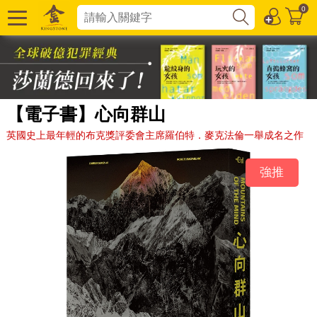
0
【電子書】心向群山
英國史上最年輕的布克獎評委會主席羅伯特．麥克法倫一舉成名之作
強推