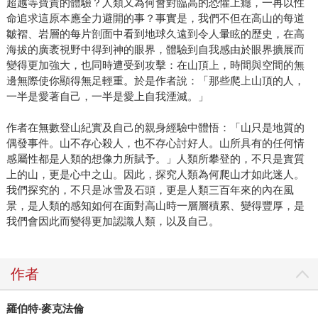
超越等寶貴的體驗？人類又為何會對臨高的恐懼上癮，一再以性
命追求這原本應全力避開的事？事實是，我們不但在高山的每道
皺褶、岩層的每片剖面中看到地球久遠到令人暈眩的歴史，在高
海拔的廣袤視野中得到神的眼界，體驗到自我感由於眼界擴展而
變得更加強大，也同時遭受到攻擊：在山頂上，時間與空間的無
邊無際使你顯得無足輕重。於是作者說：「那些爬上山頂的人，
一半是愛著自己，一半是愛上自我湮滅。」
作者在無數登山紀實及自己的親身經驗中體悟：「山只是地質的
偶發事件。山不存心殺人，也不存心討好人。山所具有的任何情
感屬性都是人類的想像力所賦予。」人類所攀登的，不只是實質
上的山，更是心中之山。因此，探究人類為何爬山才如此迷人。
我們探究的，不只是冰雪及石頭，更是人類三百年來的內在風
景，是人類的感知如何在面對高山時一層層積累、變得豐厚，是
我們會因此而變得更加認識人類，以及自己。
作者
羅伯特‧麥克法倫