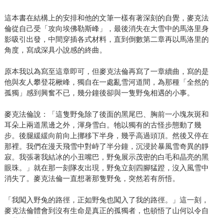
這本書在結構上的安排和他的文筆一樣有著深刻的自覺，麥克法
倫從自己受「攻向埃佛勒斯峰」，最後消失在大雪中的馬洛里身
影吸引出發，中間穿插各式材料，直到倒數第二章再以馬洛里的
角度，寫成深具小說感的終曲。
原本我以為寫至這章即可，但麥克法倫再寫了一章續曲，寫的是
他與友人攀登花楸峰，獨自在一處亂雪河道間，為那種「全然的
孤獨」感到興奮不已，幾分鐘後卻與一隻野兔相遇的小事。
麥克法倫說：「這隻野兔除了後面的黑尾巴、胸前一小塊灰斑和
耳朵上兩道黑邊之外，渾身雪白。牠以獨有的古怪步態動了幾
步。後腿緩緩向前向上挪移下半身，幾乎高過頭頂。然後又停在
那裡。我們在漫天飛雪中對峙了半分鐘，沉浸於暴風雪奇異的靜
寂。我張著我結冰的小丑嘴巴，野兔展示茂密的白毛和晶亮的黑
眼珠。」就在那一刻隊友出現，野兔立刻四腳猛蹬，沒入風雪中
消失了。麥克法倫一直想著那隻野兔，突然若有所悟。
「我闖入野兔的路徑，正如野兔也闖入了我的路徑。」這一刻，
麥克法倫體會到沒有生命是真正的孤獨者，也頓悟了山何以令自