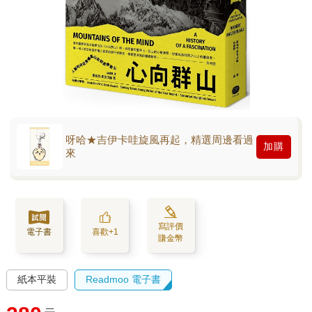
呀哈★吉伊卡哇旋風再起，精選周邊看過
加購
來
寫評價
電子書
喜歡+1
賺金幣
紙本平裝
Readmoo 電子書