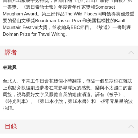
書籍凡出版幾乎必得獎，首部作品《心向群山》贏得《衛報》第
一書獎、《週日泰晤士報》年度青年作家獎和Somerset
Maugham Award。第三部作品The Wild Places同時獲得英國最重
要的登山文學獎Boardman Tasker Prize和美國指標性的Banff
Mountain Festival大獎，並改編為BBC節目。《故道》一書則獲
Dolman Prize for Travel Writing。
譯者
林建興
台北人。平常工作日會花幾個小時翻譯，每隔一個星期也在雜誌
上寫點旁觀編劇造夢者在電影界浮沉的感想。樂與不太淺白的書
周旋，視為愛好文字又厭倦自我的絕佳消遣。譯有《被子》、
《時光列車》、《第11本小說，第18本書》和一些零零星星的波
拉紐。
目錄