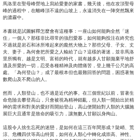
馬洛里在聖母峰營地上寫給愛妻的家書，幾天後，他在攻頂聖母
峰的過程中，在離峰頂不遠的山坡上，永遠消失在一陣突然飄來
的濃霧中。
本書就是試圖解釋怎麼會有這種事：一座山如何能夠全然「迷
住」一個人？那樣非比尋常的強烈愛慕，如何能夠投注在終究也
不過就是岩石和冰所堆起來的龐然大物上？那些父母、子女、丈
夫、妻子，為何會把所愛之人輸給了山？這樣的著迷，並非馬洛
里所獨有。越是文明、富裕的時代，就有越多人甘願拋棄平地舒
適及所愛的一切，忍受各種精神及肉體痛苦，登上幾千公尺的高
處。「為何登山？」成了最根本但也最難回答的問題，困惑著無
數爬山及不爬山的人。
然而，人類登山，也不過是近代的事。在三個世紀以前，冒著生
命危險去攀登高山，只會被視為精神錯亂，但人類一開始出於精
神的需求和對美的愛好而開始登山，高山便開始對人類的大腦施
展巨大且通常是致命的吸引力，讓無數人甘願以身殉山。
這股令人捨生忘死的迷戀，是如何在這三百年間形成？陡峭、荒
涼、危機四伏等高山特質，如何在人類心中轉化成崇高、神性、