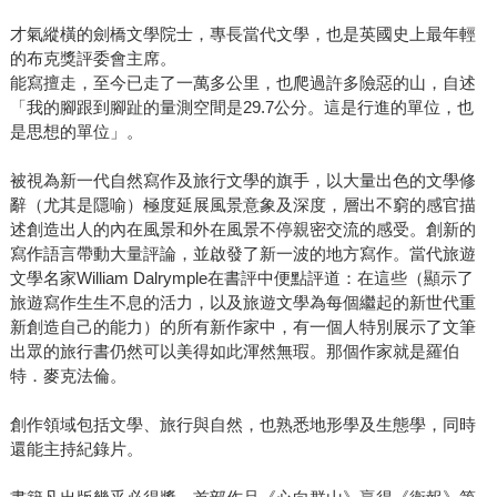
才氣縱橫的劍橋文學院士，專長當代文學，也是英國史上最年輕
的布克獎評委會主席。
能寫擅走，至今已走了一萬多公里，也爬過許多險惡的山，自述
「我的腳跟到腳趾的量測空間是29.7公分。這是行進的單位，也
是思想的單位」。
被視為新一代自然寫作及旅行文學的旗手，以大量出色的文學修
辭（尤其是隱喻）極度延展風景意象及深度，層出不窮的感官描
述創造出人的內在風景和外在風景不停親密交流的感受。創新的
寫作語言帶動大量評論，並啟發了新一波的地方寫作。當代旅遊
文學名家William Dalrymple在書評中便點評道：在這些（顯示了
旅遊寫作生生不息的活力，以及旅遊文學為每個繼起的新世代重
新創造自己的能力）的所有新作家中，有一個人特別展示了文筆
出眾的旅行書仍然可以美得如此渾然無瑕。那個作家就是羅伯
特．麥克法倫。
創作領域包括文學、旅行與自然，也熟悉地形學及生態學，同時
還能主持紀錄片。