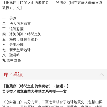
【推薦序｜時間之山的攀爬者——吳明益（國立東華大學華文系
教授）／文】
一 著迷
二 浩大的石頭書
三 追逐恐懼
四 冰河與冰：時間之河
五 海拔：峰頂與視野
六 走出地圖
七 新天堂新地球
八 聖母峰
九 雪中野免
序／導讀
【推薦序〈時間之山的攀爬者〉（摘選）】
吳明益／國立東華大學華文系教授——文
《心向群山》共分九章，二至七章結合了地球地質史（包括山與