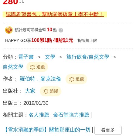
280
元
認購希望書包，幫助弱勢孩童上學不中斷！
10
預計最高可得金幣
點
?
100累1點 4點抵1元
HAPPY GO享
折抵無上限
分類：
電子書
＞
文學
＞
旅行飲食/自然文學
＞
自然文學
追蹤
作者：
羅伯特．麥克法倫
追蹤
出版社：
大家
追蹤
出版日：
2019/01/30
相關主題：
名人推薦
金石堂強力推薦
【雪水消融的季節】關於那座山的一切
看更多