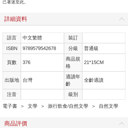
己著迷至此。
詳細資料
語言
中文繁體
裝訂
ISBN
9789579542678
分級
普通級
商品規
頁數
376
21*15CM
格
適讀年
出版地
台灣
全齡適讀
齡
注音
級別
電子書
＞
文學
＞
旅行飲食/自然文學
＞
自然文學
商品評價