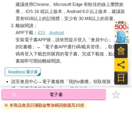
建議使用Chrome、Microsoft Edge 有較佳的線上瀏覽效
果， iOS 16 或以上版本，Android 6.0 以上版本，建議裝
置有6GB以上的記憶體，至少有 30 MB以上的容量。
離線閱讀：
APP下載：
iOS
Android
安裝電子書APP後，請依照提示登入「會員中心」→「我
的E書櫃」→「電子書APP通行碼/載具管理」，取得通行
會
碼再登入下載您所購買的電子書。完成下載後，點選任一
書籍即可開始離線閱讀。
員
日
請至會員中心→電子書服務「我的e書櫃」領取複製『兌換
碼』至電子書服務商Readmoo進行兌換。
電子書
退換貨須知：
※ 本商品會員日滿額金幣加碼回饋最高15倍
因版權保護，您在金石堂所購買的電子書僅能以金石堂專屬
的閱讀軟體開啟閱讀，無法以其他閱讀器或直接下載檔案。
依據「消費者保護法」第19條及行政院消費者保護處公告之
「通訊交易解除權合理例外情事適用準則」，非以有形媒介