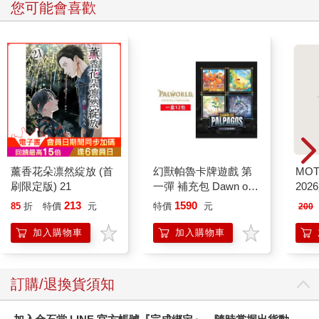
您可能會喜歡
薰香花朵凛然綻放 (首
幻獸帕魯卡牌遊戲 第
MO
刷限定版) 21
一彈 補充包 Dawn of
202
Palpagos（日文版一
213
1590
85
折
特價
元
特價
元
200
盒）
加入購物車
加入購物車
訂購/退換貨須知