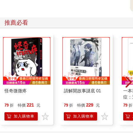
推薦必看
怪奇微微疼
請解開故事謎底 01
一本
症：
開大
221
229
79
折
特價
元
79
折
特價
元
79
折
人也
的3
加入購物車
加入購物車