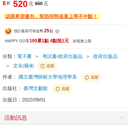
520
8
折
元
650
元
認購希望書包，幫助弱勢孩童上學不中斷！
25
預計最高可得金幣
點
?
100累1點 4點抵1元
HAPPY GO享
折抵無上限
分類：
電子書
＞
考試書/政府出版品
＞
政府出版品
＞
文化/藝術
追蹤
作者：
國立臺灣師範大學地理學系
追蹤
出版社：
臺灣文獻館
追蹤
出版日：
2022/09/01
活動訊息