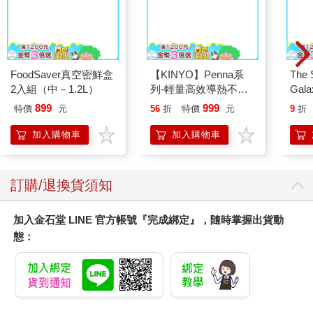
平煎鍋30cm
Peac
Surpri
Mari
Stor
899
999
特價
元
56
折
特價
元
9
折
加入購物車
加入購物車
訂購/退換貨須知
加入金石堂 LINE 官方帳號『完成綁定』，隨時掌握出貨動
態：