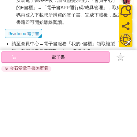
安裝電子書APP後，請依照提示登入「會員中心」→「我
的E書櫃」→「電子書APP通行碼/載具管理」，取得通行
碼再登入下載您所購買的電子書。完成下載後，點選任一
書籍即可開始離線閱讀。
請至會員中心→電子書服務「我的e書櫃」領取複製『兌換
碼』至電子書服務商Readmoo進行兌換。
電子書
退換貨須知：
※ 金石堂電子書怎麼看
因版權保護，您在金石堂所購買的電子書僅能以金石堂專屬
的閱讀軟體開啟閱讀，無法以其他閱讀器或直接下載檔案。
依據「消費者保護法」第19條及行政院消費者保護處公告之
「通訊交易解除權合理例外情事適用準則」，非以有形媒介
提供之數位內容或一經提供即為完成之線上服務，經消費者
事先同意始提供。（如：電子書、電子雜誌、下載版軟體、
虛擬商品…等），
不受「網購服務需提供七日鑑賞期」的限
制
。為維護您的權益，建議您先使用「試閱」功能後再付款
購買。