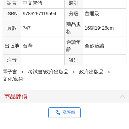
語言
中文繁體
裝訂
ISBN
9786267119594
分級
普通級
商品規
頁數
747
16開19*26cm
格
適讀年
出版地
台灣
全齡適讀
齡
注音
級別
電子書
＞
考試書/政府出版品
＞
政府出版品
＞
文化/藝術
商品評價
寫評價