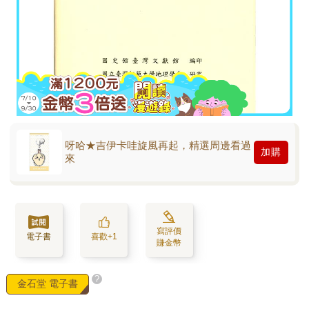
呀哈★吉伊卡哇旋風再起，精選周邊看過
加購
來
寫評價
電子書
喜歡+1
賺金幣
?
金石堂 電子書