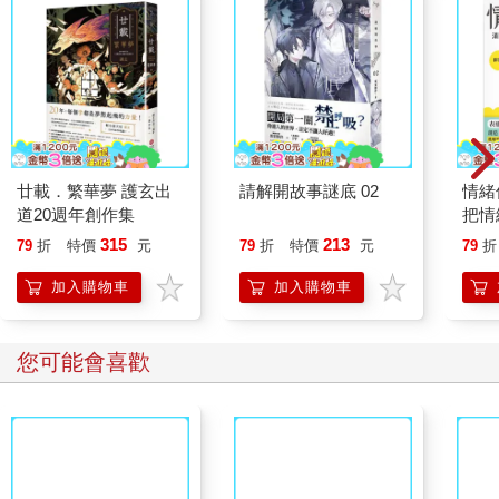
廿載．繁華夢 護玄出
請解開故事謎底 02
情緒
道20週年創作集
把情
誰都
315
213
79
折
特價
元
79
折
特價
元
79
折
加入購物車
加入購物車
您可能會喜歡
FoodSaver真空密鮮盒
【KINYO】Penna系
The 
2入組（中－1.2L）
列-輕量高效導熱不沾
Gala