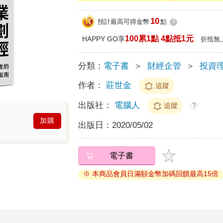
10
預計最高可得金幣
點
?
100累1點 4點抵1元
HAPPY GO享
折抵無
分類：
電子書
＞
財經企管
＞
投資
作者：
莊世金
追蹤
出版社：
電腦人
追蹤
?
加購
出版日：
2020/05/02
電子書
※ 本商品會員日滿額金幣加碼回饋最高15倍