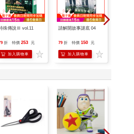
特殊傳說Ⅲ vol.11
請解開故事謎底 04
杖藜過
意、杏
恭談以
253
150
79
折
特價
元
79
折
特價
元
79
折
想
加入購物車
加入購物車
加