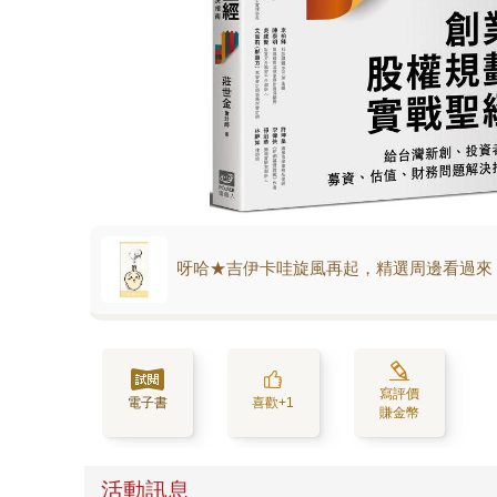
呀哈★吉伊卡哇旋風再起，精選周邊看過來
寫評價
電子書
喜歡+1
賺金幣
活動訊息