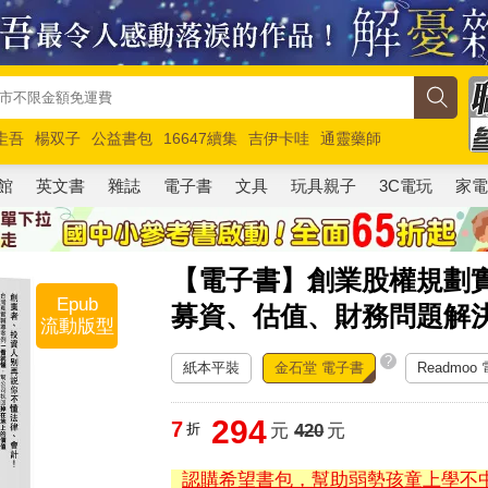
圭吾
楊双子
公益書包
16647續集
吉伊卡哇
通靈藥師
路邊攤新作
馬斯克
玩具總動員5
超慢跑
館
英文書
雜誌
電子書
文具
玩具親子
3C電玩
家
【電子書】創業股權規劃
Epub
募資、估值、財務問題解
流動版型
?
紙本平裝
金石堂 電子書
Readmoo
294
7
折
元
420
元
認購希望書包，幫助弱勢孩童上學不