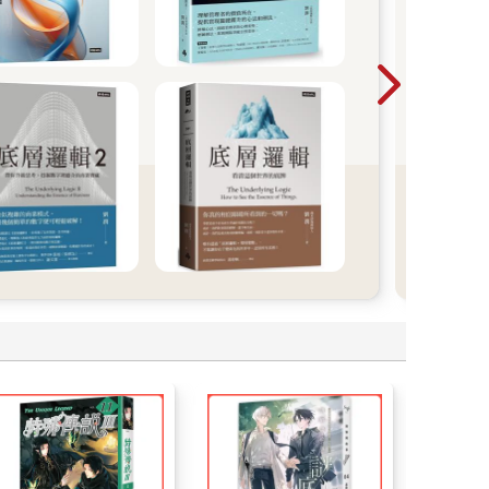
Po
院》
如人
上。
歷史
似遙
索。