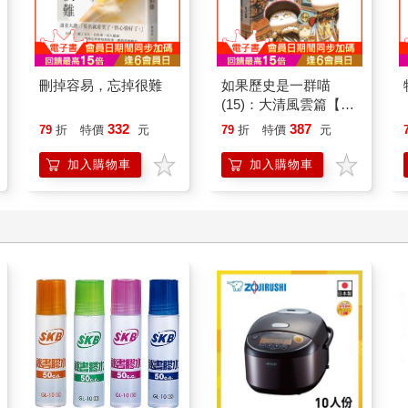
刪掉容易，忘掉很難
如果歷史是一群喵
(15)：大清風雲篇【萌
貓漫畫學歷史】
332
387
79
折
特價
元
79
折
特價
元
加入購物車
加入購物車