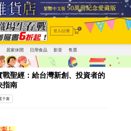
0
登入/註冊
電
居家休閒
日用食品
影音
售票
實戰聖經：給台灣新創、投資者的
決指南
 電子書
中斷！