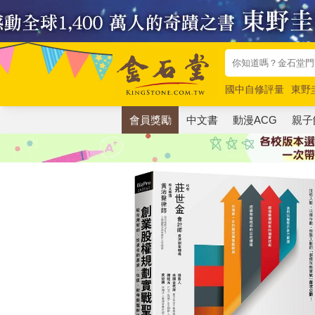
國中自修評量
東野
唯紅花綻放
奧德賽
會員獎勵
中文書
動漫ACG
親子