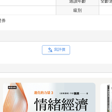
適讀年齡
全齡
級別
證券
寫評價