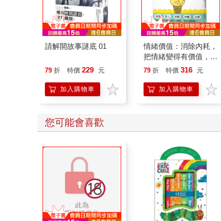
請解開故事謎底 01
情緒價值：消除內耗，
把情緒變得有價值，跟
誰都能自在相處
229
316
79
折
特價
元
79
折
特價
元
加入購物車
加入購物車
您可能會喜歡