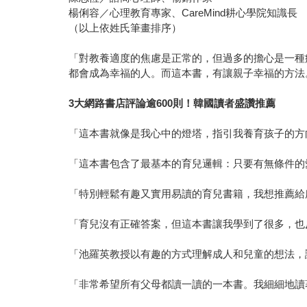
楊俐容／心理教育專家、CareMind耕心學院知識長
（以上依姓氏筆畫排序）
「對教養適度的焦慮是正常的，但過多的擔心是一種
都會成為幸福的人。而這本書，有讓親子幸福的方法
3
大網路書店評論逾600則！韓國讀者盛讚推薦
「這本書就像是我心中的燈塔，指引我養育孩子的方向。」
「這本書包含了最基本的育兒邏輯：只要有無條件的愛和
「特別輕鬆有趣又實用易讀的育兒書籍，我想推薦給所有的
「育兒沒有正確答案，但這本書讓我學到了很多，也反思了
「池羅英教授以有趣的方式理解成人和兒童的想法，讓我
「非常希望所有父母都讀一讀的一本書。我細細地讀著每