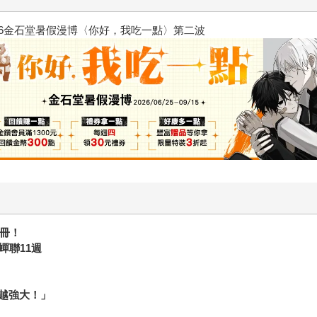
2026金石堂暑假漫博〈你好，我
0冊！
蟬聯11週
越強大！」