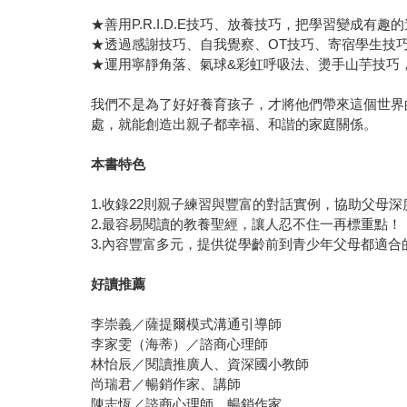
★善用P.R.I.D.E技巧、放養技巧，把學習變成有趣
★透過感謝技巧、自我覺察、OT技巧、寄宿學生技
★運用寧靜角落、氣球&彩虹呼吸法、燙手山芋技巧
我們不是為了好好養育孩子，才將他們帶來這個世界
處，就能創造出親子都幸福、和諧的家庭關係。
本書特色
1.收錄22則親子練習與豐富的對話實例，協助父母
2.最容易閱讀的教養聖經，讓人忍不住一再標重點！
3.內容豐富多元，提供從學齡前到青少年父母都適合
好讀推薦
李崇義／薩提爾模式溝通引導師
李家雯（海蒂）／諮商心理師
林怡辰／閱讀推廣人、資深國小教師
尚瑞君／暢銷作家、講師
陳志恆／諮商心理師、暢銷作家