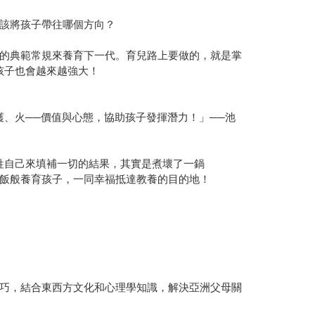
該將孩子帶往哪個方向？
的典範常規來養育下一代。育兒路上要做的，就是掌
孩子也會越來越強大！
、火──價值與心態，協助孩子發揮潛力！」──池
牲自己來填補一切的結果，其實是煮壞了一鍋
飯般養育孩子，一同幸福抵達教養的目的地！
巧，結合東西方文化和心理學知識，解決亞洲父母關