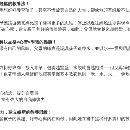
輕鬆的教養法！
明想好好養育孩子，甚至不惜放棄自己的人生，卻像無頭蒼蠅般不知
母應該摒棄爸媽比孩子懂得更多的思維，停止以過往經驗法則與現今
正確心態，建立親子共好的價值追尋，如此，父母就會越來越輕鬆，
解決品格×心智×學習的難題！
帶有自己的風味。父母的職責是認識孩子這粒米，並以水──愛與呵護
力切好絞肉、放入青菜，包得越豐盛，水餃就會越飽滿──但父母犧
！跟著韓國人氣醫師池羅英掌握基本教養原則「米、水、火」，像炊
核心信念、提升自尊感
，擁有強大的自我修復力
動力，建立嶄新的教養思維！
發孩子的興趣、好奇心與內在動機，因此她在書中提出許多實用的技