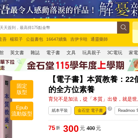
圭吾
楊双子
公益書包
16647續集
吉伊卡哇
通靈藥師
路邊攤新作
馬斯克
玩具總動員5
超慢跑
館
英文書
雜誌
電子書
文具
玩具親子
3C電玩
家
【電子書】本質教養：22
固定
的全方位素養
版型
育兒不是加法，從「本質」出發，就是世
Epub
?
紙本平裝
金石堂 電子書
Readmoo
流動版型
300
75
折
元
400
元