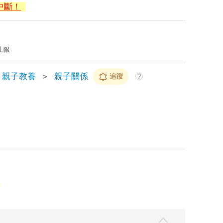
中斷！
上限
親子教養
＞
親子關係
追蹤
?