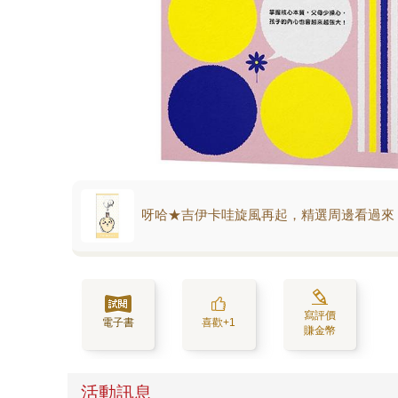
呀哈★吉伊卡哇旋風再起，精選周邊看過來
寫評價
電子書
喜歡+1
賺金幣
活動訊息