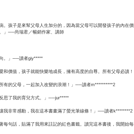
病。孩子是來幫父母人生加分的，因為當父母可以開發孩子的內在價
。」──尚瑞君／暢銷作家、講師
──讀者giy*****
價值，孩子就能快樂地成長，擁有高度的自尊。所有父母必讀！」──讀
父母，一起加入改變的浪潮！」──讀者m**********2
我的育兒方式。」──jur*****
非常感動，我在這本書畫滿了螢光筆線條！」──讀者k********2
句話，貼滿了我用來註記的紅色書籤。讀完這本書後，我開始每天擁抱我