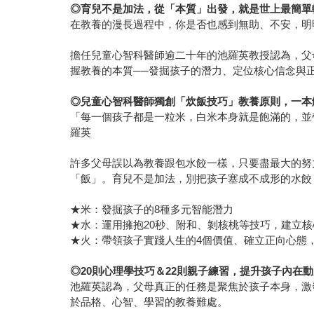
◎
育兒不是加法，從「本質」出發，就是世上最簡單
在教養的漫長過程中，你是否也感到無助、不安，明
擔任兒童心智科醫師逾二十年的池羅英教授認為，父
握教養的本質──發掘孩子的潛力、定位核心信念與
◎
兒童心智科醫師獨創「炊飯技巧」教養原則，一本
「每一個孩子都是一粒米，白米本身就是飽滿的，並
羅英
許多父母誤以為教養跟包水餃一樣，只要盡最大的努
「飯」。育兒不是加法，別把孩子塞成不成形的水餃
★米：發掘孩子的8種多元智能潛力
★水：運用擁抱20秒、附和、剝核桃等技巧，建立
★火：帶領孩子實踐人生的4個價值、確立正向心態
◎20
則心理學技巧＆22則親子練習，提升孩子內在
池羅英認為，父母真正的任務是聚焦於孩子本身，激
於品格、心智、學習的教養難處。