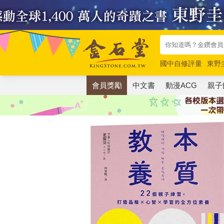
國中自修評量
東野
唯紅花綻放
奧德賽
會員獎勵
中文書
動漫ACG
親子