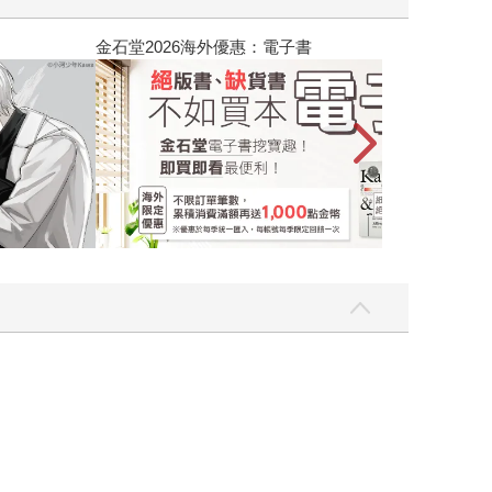
吃一點〉第二波
金石堂2026海