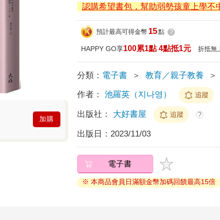
認購希望書包，幫助弱勢孩童上學不
15
預計最高可得金幣
點
?
100累1點 4點抵1元
HAPPY GO享
折抵無
分類：
電子書
＞
教育／親子教養
＞
作者：
池羅英（지나영）
追蹤
出版社：
大好書屋
追蹤
?
加購
出版日：
2023/11/03
電子書
※ 本商品會員日滿額金幣加碼回饋最高15倍