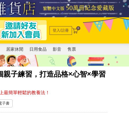
0
登入/註冊
電
居家休閒
日用食品
影音
售票
個親子練習，打造品格×心智×學習
上最簡單輕鬆的教養法！
 電子書