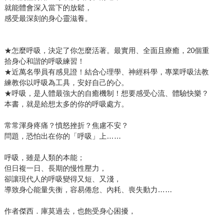
就能體會深入當下的放鬆，
感受最深刻的身心靈滋養。
★怎麼呼吸，決定了你怎麼活著。最實用、全面且療癒，20個重
拾身心和諧的呼吸練習！
★近萬名學員有感見證！結合心理學、神經科學，專業呼吸法教
練教你以呼吸為工具，安好自己的心。
★呼吸，是人體最強大的自癒機制！想要感受心流、體驗快樂？
本書，就是給想太多的你的呼吸處方。
常常渾身疼痛？憤怒挫折？焦慮不安？
問題，恐怕出在你的「呼吸」上……
呼吸，雖是人類的本能；
但日複一日、長期的慢性壓力，
卻讓現代人的呼吸變得又短、又淺，
導致身心能量失衡，容易倦怠、內耗、喪失動力……
作者傑西．庫莫過去，也飽受身心困擾，