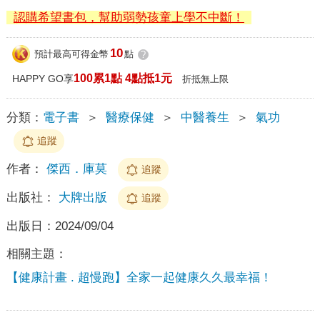
認購希望書包，幫助弱勢孩童上學不中斷！
10
預計最高可得金幣
點
?
100累1點 4點抵1元
HAPPY GO享
折抵無上限
分類：
電子書
＞
醫療保健
＞
中醫養生
＞
氣功
追蹤
作者：
傑西．庫莫
追蹤
出版社：
大牌出版
追蹤
出版日：
2024/09/04
相關主題：
【健康計畫 . 超慢跑】全家一起健康久久最幸福！