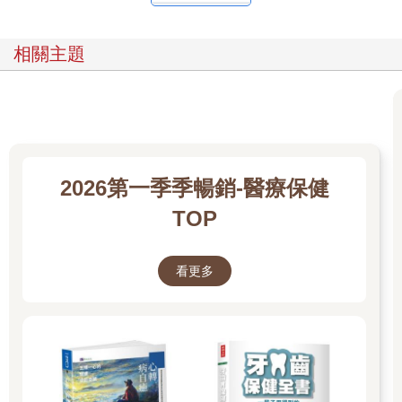
試圖面對自身壓力與焦慮問題的我，終於在偶然間，接觸到了呼
吸法。我的世界從此煥然一新。
在我發現呼吸法時，我甚至沒有把它當作一回事。老實說直到現
相關主題
在，每天早上起床時，我仍會因為這了不起的自我溝通方法居然
是真的，而讚嘆不已！在很長一段時間裡，我一直以為這是某種
魔法。當然，也有很多人指稱這套方法具有神力，這點讓我很難
過。不過，倘若我們認為美麗的朝陽很魔幻，那麼就此一觀點而
言，呼吸法確實很奇妙。或者，就像我太太的出現，對我來說很
神奇夢幻一樣。話說回來，呼吸法絕非神話、或精靈魔法般的憑
空捏造之事。它很真實，就如同呼吸作用般那樣扎實。
2026第一季季暢銷-醫療保健
呼吸法的練習，可追溯至數千年前，但呼吸與心理及生理健康方
TOP
面的科學連結，則要追溯至美國南北戰爭時期，達科斯塔醫生
（Dr. Da Costa）無意間記錄下了首起呼吸障礙病例時。當時，達
科斯塔醫生觀察到有三百名士兵，出現了1900年代早期被命名為
看更多
「過度換氣症候群」（hyper-ventilation syndrome）的症狀，這
也是如今很常見的呼吸疾病。20世紀裡，關於呼吸對自律神經系
統影響的研究，開始穩定成長。自律神經系統控制了我們的心
率、消化系統、生殖器官、血糖，以及我們體內那無法透過意識
去控制的全套系統。一旦系統調節器官活動的方式，跟理想中不
一樣，人就會出現許多症狀，亦即我所謂「當代人類境況」的疾
病。到今天為止，有大量研究證實了呼吸對整體健康的影響（無