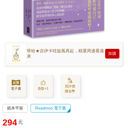
呀哈★吉伊卡哇旋風再起，精選周邊看過
加購
來
寫評價
電子書
喜歡+1
賺金幣
紙本平裝
Readmoo 電子書
294
元