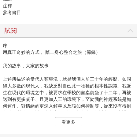
注釋
參考書目
試閱
序
用真正奇妙的方式， 踏上身心整合之旅（節錄）
我的故事，大家的故事
上述所描述的當代人類境況，就是我個人前三十年的經歷。如同
絕大多數的現代人，我缺乏對自己此一物種的根本性認識。我誕
生在現代的環境之中，被要求在學校的書桌前坐了十二年，再被
送到有更多桌子、且更加人工的環境下，至於我的神經系統是如
何運作、對情緒的更深入解釋以及該如何控制等，從來沒有得到
半點實質性的建議。事實上，關於人類本質的探討中，經常講到
我們與器械是如何地相似。在本書的第一章裡，將討論到這為什
看更多
麼是極具毀滅性的思維模式。
對自身的種種誤解，導致我不信任自己。我不相信自身感受。我