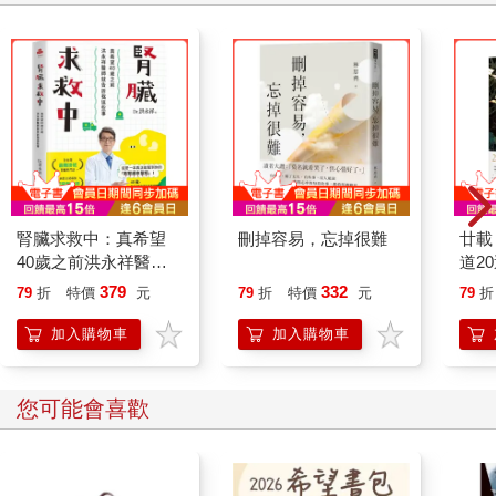
自我連結，以更深入了解自己，表現得更周全、自信且專注。本
書帶給讀者的，就是同樣一套的訓練內容。我由衷期盼每一位讀
者都能透過閱讀本書，拉近自己與自己的距離。
讓呼吸，引領你連結更深層的內在自我
本書提出的呼吸原理，是依據古老的呼吸控制練習──據記載，它
流傳了數千年，更有超過百年的科學研究證據背書，再加上我個
人多年來，幫助他人改善生活、建立更健康自我關係的經驗累
積。儘管「與內在溝通」的概念聽上去有些曖昧不明，但其本質
腎臟求救中：真希望
刪掉容易，忘掉很難
廿載
上就建立在我們期待於身處世界及文化背景下存活、並壯大的生
40歲之前洪永祥醫師
道2
理本能。你有理解這一切是如何運作的權利，而我也會盡自己所
就告訴我這些事
379
332
79
折
特價
元
79
折
特價
元
79
折
能，將我透過大量研究並在多個場合下，與心理學及神經科學專
家學者交流所獲得的知識，進行詳盡的解釋。我們知道，人類的
加入購物車
加入購物車
內在隨時都在發送、並接收著令人難以置信的大量訊息。而本書
能讓你「主動參與」這樣的過程。
在前面三章中，我會挑戰讀者，讓讀者透過或許與當前極為不同
您可能會喜歡
的角度，去審視自己。因現代生活導致的自我脫節感，絕大多數
與我們代代相承的錯誤觀念有關。這些錯誤觀念，經常根深蒂固
到我們甚至不會去多加思考的程度。就連我們用來表述自己的語
言中，也深埋著這些觀念的影子。許多呼吸法的練習者，因為對