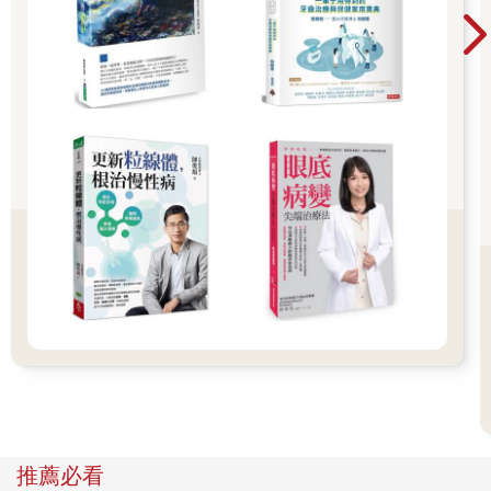
論好壞）、讓人能有意識地去影響自律神經系統，還能透過呼吸
來緩解情緒焦慮。這些關於呼吸機制的科學成果，讓我們有機會
透過每一次的呼吸，去提升生命品質。
如今，作為一種訓練方式的呼吸法，正蓬勃發展。當然，在這個
新興領域，也出現了多種聲音。許多流派都非常棒，但也有很多
過度簡化了呼吸作用，或專注於單一呼吸技巧、而排斥其他方
式。可惜的是，如同健身發展之初，如今也有許多關於呼吸法的
主張過於浮誇，甚至出現虛偽不實的謊言。就像沒有神奇藥丸能
讓人瞬間變身萬人迷，自然沒有任何呼吸方法，能保證你這輩子
再也不會生病，再也不會傷心，再也不會遇到壞事。
呼吸法不能改變你的人生，但在你領略到其中的原理後，你就能
享受有創造力與自信的心態，做出積極的行為。唯有自主的行
動，才能帶領我們踏向更美好的人生。這是完整的呼吸法，所能
給予我們的美好餽贈。事實上，倘若我在生命的早期，就懂得理
解自己的感受，並透過呼吸技巧來調節情緒，那些因為恐懼失敗
而不願嘗試的自我懷疑，其實都能改善。
自2016 年起，我成為專業的呼吸工作者，為世界各地、被一連串
現代病纏身者（問題的根源，與近乎所有現代人都會遭遇到的脫
節有關），進行訓練。而我培訓過一線的急救人員、公司執行
推薦必看
長、運動員、戒毒者與各行各業的人士──所有人都值得與真實的