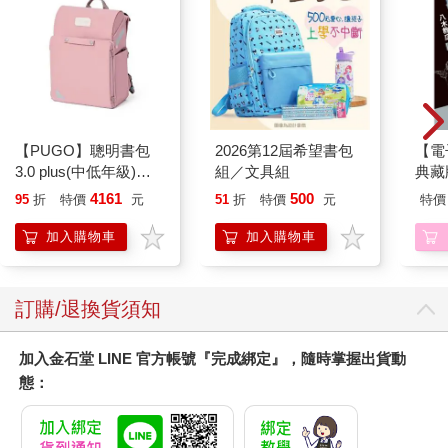
自我有著根本性的誤解，繼而以錯誤的角度去理解呼吸方法，並
陷入瓶頸。本書的目標，就是解開這層誤解。因此，倘若你很難
擺脫舊有習氣的控制，也請毋須擔憂。
而訓練，將從「能接收到微弱的潛意識自我訊號」開始。在第四
章與第五章，你會學著去覺察潛意識自我，破解其發送的微妙訊
息。在第六章，則能學會開始向潛意識自我發出訊息。在第七
【PUGO】聰明書包
2026第12屆希望書包
【電
章，你將學到，在用呼吸來傳遞訊息時，如何透過「健全呼吸」
3.0 plus(中低年級)藕
組／文具組
典藏版
（functional breathing），表達適當的語氣及語調。在第八章，則
粉 全新進化玩美上市
會將所學運用到基本功──覺察練習上。在第九章，我們會用一系
4161
500
95
折
特價
元
51
折
特價
元
特價
列呼吸技巧，建立一套呼吸詞彙，傳達不同訊息。第十章則會解
加入購物車
加入購物車
答你的疑問，了解該透過鼻子，還是嘴巴來呼吸？第十一章和十
二章則會指導， 如何透過加強二氧化碳耐受度或超級換氣練習，
鍛鍊潛意識自我，或在其滔滔不絕的時候打斷它，進而提升內在
關係。第十三章則解釋了情緒的生理機能，並提供能與潛意識自
訂購/退換貨須知
我建立連結，從而傾聽其聲音的強大技巧，讓我們以強而有力的
方式，建立起過去或許不曾有過的連結。
加入金石堂 LINE 官方帳號『完成綁定』，隨時掌握出貨動
最後一章的重點則在於協助你運用本書所學的方法，建立一套日
態：
常訓練計畫，為人生迎來積極的改變。無論你的目標，是提升運
動表現、更自在面對社交環境、提升創造力， 還是純粹希望自己
能應付那些感到孤立無援的時刻，我都有一套適合你的入門計