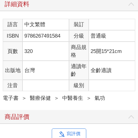
甚至不知道自己為什麼會出現這樣的感受。我只知道比起自信，
詳細資料
我更常緊張不安；比起進入心流，我更常過度焦慮；比起充滿自
信地把握機會，我更常因為壓力而怯場。大約在我17歲到20歲出
頭時，我就跟絕大多數的人一樣，認為連試都不要試，就是遏止
語言
中文繁體
裝訂
內在焦慮與信心低落的最好方法。至少，這樣一來我就不會失
ISBN
9786267491584
分級
普通級
常，更不會經歷失敗。理所當然的，這樣的態度只導致我陷入了
更嚴重的自我脫節，並試圖透過藥物與酒精來控制這些感受。直
商品規
到我即將邁入30歲，才開始和自己重新接軌，並因此展開了一段
頁數
320
25開15*21cm
格
探索之旅，一段我希望自己於孩提時代，就能有人告訴我的旅
程。
適讀年
出版地
台灣
全齡適讀
不知怎麼的，我讀完了研究所並成為英語系教授。如今，我離開
齡
了大學，結束十多年的教職工作，也恢復了生息。我親眼目睹現
代社會對年輕世代所造成的影響。在我開始教書時，教室裡根本
注音
級別
見不到智慧型手機，但在後來幾年，智慧型手機無所不在，還有
許多關於壓力、失眠與自我毀滅行為等等，吐不完的苦水。當
電子書
＞
醫療保健
＞
中醫養生
＞
氣功
然，我就跟我的學生一樣，也跟所有人一樣，受壓力所擾。即便
到了2015 年，《美國醫學會雜誌》（Journal of the American
商品評價
Medical Association）也描述道，在尋求基礎醫療服務的患者中，
有60%至80%與壓力相關，並有44%的美國人表示自己在過去五
年裡，面臨了更嚴重的壓力。
寫評價