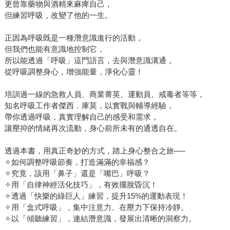
更曾靠藥物與酒精來麻痺自己，
但練習呼吸，改變了他的一生。
正因為呼吸既是一種潛意識進行的活動，
但我們也能有意識地控制它，
所以能透過「呼吸」這門語言，去與潛意識溝通，
從呼吸調整身心，增強能量，淨化心靈！
培訓過一線的急救人員、商業菁英、運動員、戒毒者等等，
知名呼吸工作者傑西．庫莫，以實戰與輔導經驗，
帶你透過呼吸，真實理解自己的感受和需求，
讓壓抑的情緒再次流動，身心前所未有的通透自在。
透過本書，用真正奇妙的方式，踏上身心整合之旅──
✧如何調整呼吸節奏，打造滿滿的幸福感？
✧究竟，該用「鼻子」還是「嘴巴」呼吸？
✧用「自律神經活化技巧」，有效擺脫昏沉！
✧透過「快樂的綠巨人」練習，提升15%的運動表現！
✧用「盒式呼吸」，集中注意力、在壓力下保持冷靜。
✧以「傾聽練習」，連結潛意識，發展出清晰的洞察力。