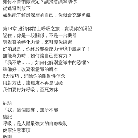
如何不害怕做決定？讓潛意識幫助你
從逃避到放下
如果能了解最深層的自己，你就會充滿勇氣
第14章 邀請你踏上呼吸之旅，實現你的渴望
記住，你是一段關係，不是一台機器
讓覺察的轉化力量，來引導你練習
好消息是，你終於能從壓力情境中脫身了！
無能為力時，如何讓自己更有力？
「我不敢……」如何化解潛意識中的恐懼？
準備好，改寫潛意識的腳本
6大技巧，消除你的限制性信念
用對方法，讓焦慮不再是阻礙
我們要好好呼吸，至死方休
結語
「我」這個團隊，無所不能
後記
呼吸，是人體最強大的自癒機制
健康注意事項
致謝