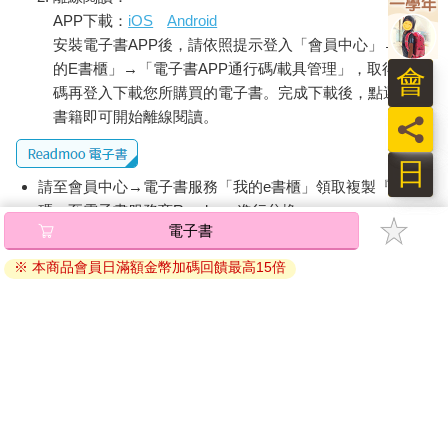
APP下載：
iOS
Android
安裝電子書APP後，請依照提示登入「會員中心」→「我
的E書櫃」→「電子書APP通行碼/載具管理」，取得通行
會
碼再登入下載您所購買的電子書。完成下載後，點選任一
書籍即可開始離線閱讀。
員
日
請至會員中心→電子書服務「我的e書櫃」領取複製『兌換
碼』至電子書服務商Readmoo進行兌換。
電子書
退換貨須知：
※ 本商品會員日滿額金幣加碼回饋最高15倍
因版權保護，您在金石堂所購買的電子書僅能以金石堂專屬
的閱讀軟體開啟閱讀，無法以其他閱讀器或直接下載檔案。
依據「消費者保護法」第19條及行政院消費者保護處公告之
「通訊交易解除權合理例外情事適用準則」，非以有形媒介
提供之數位內容或一經提供即為完成之線上服務，經消費者
事先同意始提供。（如：電子書、電子雜誌、下載版軟體、
虛擬商品…等），
不受「網購服務需提供七日鑑賞期」的限
制
。為維護您的權益，建議您先使用「試閱」功能後再付款