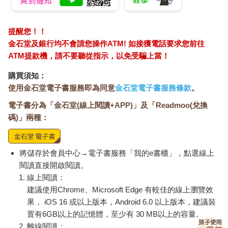
畫。此外，幾乎每一章，都會提供練習或務實的建議，以利你掌
握學習的內容。在這個過程中，你也能進一步建立起正向的內在
關係，而這是你應得的。
提醒您！！
從第三章開始，你會在每一章的最後看到「從呼吸調整身心實驗
金石堂及銀行均不會請您操作ATM! 如接獲電話要求您前往
室」，指導你該如何學以致用。這些技巧需要一些時間才能掌
ATM提款機，請不要聽從指示，以免受騙上當！
握，因此不要著急。你在前面章節中所學到的技巧，會隨著你不
斷進步，漸漸帶來回報。而這些技巧，也都會為後續章節的學習
購買須知：
內容打下基礎。當然，你可以一口氣讀完整本書，但你也許會想
使用金石堂電子書服務即為同意
金石堂電子書服務條款
。
在章與章之間暫停一到兩天，練習所學，以確保你把前一章的基
電子書分為「金石堂(線上閱讀+APP)」及「Readmoo(兌換
礎打好，再繼續學習下一章的內容。倘若從第四章開始，你願意
碼)」兩種：
在每一章之間，花上數天至一週的時間，來熟練這些技巧，或許
能對學習內容有更深刻的體悟。當然，決定權在你。
與自己和周圍建立健康的關係，是我們與生俱來的權利。本書的
目標，就是讓你學會與內在自我建立連結。多年來，我與客戶都
將儲存於會員中心→電子書服務「我的e書櫃」，點選線上
透過這套方法，找回與自我連結的時刻。每一個人都循序漸進地
閱讀直接開啟閱讀。
建立起更深刻的連結，並有能力展開積極的行動。話說回來，呼
線上閱讀：
吸法不會替你做出行動，但在你學會將呼吸作為一種語言後，你
建議使用Chrome、Microsoft Edge 有較佳的線上瀏覽效
就能學會用讓思考更透徹、行動更加自信的方式，和自己溝通。
果， iOS 16 或以上版本，Android 6.0 以上版本，建議裝
願你的每一次呼吸，都予你更強大的連結。
置有6GB以上的記憶體，至少有 30 MB以上的容量。
離線閱讀：