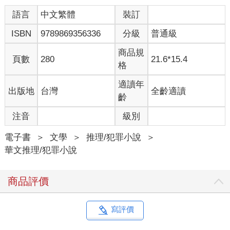
── 自己還真是輸得徹底。
語言
中文繁體
裝訂
如果當初答應對方的提議，任對方進駐甚至管控公司，提供資金
ISBN
9789869356336
分級
普通級
和行銷資源，是否就不會走到今天這一步？他搖搖頭，驅走這些
想法，人生哪來那麼多如果，至少自己的初衷是好的，接下來只
商品規
要找到合適的殺手，完成預定計畫，那些被自己連累的家人、部
頁數
280
21.6*15.4
格
屬，就會沒事了。
適讀年
出版地
台灣
全齡適讀
他揉揉疲憊的眼睛，振奮精神，準備繼續查找資料，聽到外面下
齡
起大雨，起身關窗。
望著窗外雨景，他突然懷念起還討厭雨天的日子。
注音
級別
□
電子書
＞
文學
＞
推理/犯罪小說
＞
華文推理/犯罪小說
伍仁實家裡是在雨港賣雨傘的。伍仁實的爸爸很有生意頭腦，每
趟出遠門回家就有新的發想，比如有一次，父親從鄰近的大城市
商品評價
回家後，開始在門口張貼起「晴天六折，雨天八折」的廣告，說
是比人家還要便宜兩折，必然能招徠更多生意。結果果真吸引不
少人來跨縣市來購買。伍仁實曾聽到母親私下問父親「這樣不會
寫評價
賠本嗎？」父親回答說：「只要把定價調高就好啦！」因此生意
越做越大，還開了幾間「傘王」分店。