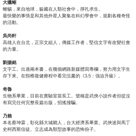
大獵蜥
蜥蜴，來自地球，躲藏在人類社會中，掙扎求生。
最快樂的事情是和其他外星人聚集在科幻學會中，規劃各種奇怪
的活動。
吳尚軒
高雄人在台北，正宗文組人，傳媒工作者，堅信文字有改變社會
的力量。
劉揚銘
文字工。出過兩本書，在幾個網路新媒體寫專欄，努力用文字生
存下來。在頸椎復健療程中看完伍薰的《3.5：強迫升級》。
奇魯
生物系畢業，目前在實驗室當長工。號稱是武俠小說作者但從沒
有寫完任何完整長篇出版，招搖撞騙。
乃賴
本名蔡坤霖，彰化縣大城鄉人，台大經濟系畢業。武俠迷與馬丁
史柯西斯信徒。立志成為類型故事的恐怖份子。