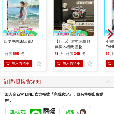
冷水，或者去別人家借用不知哪裡來的地下水。（地下水超抽又
是另一個問題了。）
比起暫時的不便，那些住在沙漠或內陸中央的人，不就更難挨
了？
雖然曾經有公益組織研發各式各樣可以過濾飲用水的用品：除了
回憶中的瑪妮 BD
【Timo】復古浪潮 經
小書
最基本的水壺，還有吸管、有記載衛教知識的書，以及看板，然
典積木相機 禮物
FAN
而這些都是在已經有水的前提下，如果是根本沒水的地方怎麼
成為
698
349
辦？
特價
元
51
折
特價
元
79
折
段！
加入購物車
加入購物車
如果天上下的這些雨，不是落到地面等著蒸散殆盡，而是能夠直
接收集起來，送到水資源缺乏的地方有多好？如此不但能讓雨水
得以充份利用，也可以降低多雨地區的潮溼度，畢竟太過潮溼不
訂購/退換貨須知
但影響物品保存，也有害健康。
或許有人覺得癡人說夢，不過既然都有太陽能面板，希望來點可
加入金石堂 LINE 官方帳號『完成綁定』，隨時掌握出貨動
以收集、傳送雨水的發明也不為過吧？
態：
□