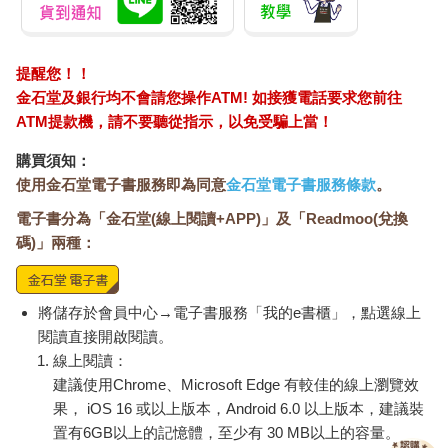
那一天，伍仁實一樣坐在門口，看著路上行人撐傘走來走去、看
著那些雨水打在傘上又灑在地上，胡思亂想。
提醒您！！
一不留神，伍仁實被經過的車子濺起積水噴得一身溼。
金石堂及銀行均不會請您操作ATM! 如接獲電話要求您前往
ATM提款機，請不要聽從指示，以免受騙上當！
「靠！」他連忙站起，抹去頭臉上的髒水、拉拉身上溼掉的衣
服，轉身進店內：「就說我討厭雨天。」
購買須知：
使用金石堂電子書服務即為同意
金石堂電子書服務條款
。
他換好衣服，打開電視，開始準備午餐。
電子書分為「金石堂(線上閱讀+APP)」及「Readmoo(兌換
碼)」兩種：
因為剛剛被水潑到，他決定午餐除了泡麵之外，再給自己一杯熱
薑茶。自從媽媽去世，他就很少喝薑茶了，剛好前幾天在網路上
看到一個食譜跟媽媽用的材料很像，說不定望能重現媽媽的味
將儲存於會員中心→電子書服務「我的e書櫃」，點選線上
道。他準備好適量的水，將老薑洗淨、不削皮，直接切成薄片，
再把洗好的蔥整支連莖一起放進去，大火水滾之後，加入市售的
閱讀直接開啟閱讀。
糖蜜金桔餅和黑糖，轉小火煮約五到十分鐘。
線上閱讀：
建議使用Chrome、Microsoft Edge 有較佳的線上瀏覽效
等待的期間，他坐到電視前面看正在播映什麼。
果， iOS 16 或以上版本，Android 6.0 以上版本，建議裝
置有6GB以上的記憶體，至少有 30 MB以上的容量。
又是那個大胃王節目。伍仁實原本對這種浪費食物的節目沒什麼