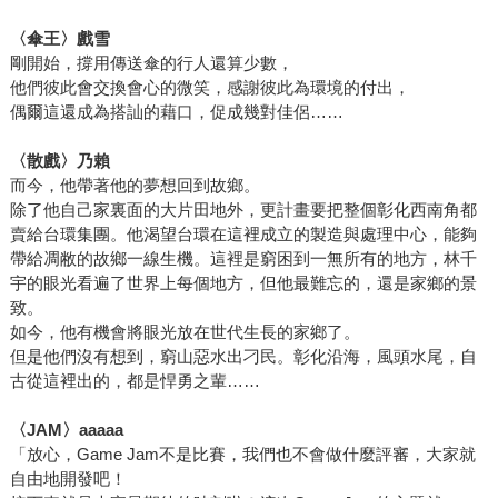
〈傘王〉戲雪
剛開始，撐用傳送傘的行人還算少數，
他們彼此會交換會心的微笑，感謝彼此為環境的付出，
偶爾這還成為搭訕的藉口，促成幾對佳侶……
〈散戲〉乃賴
而今，他帶著他的夢想回到故鄉。
除了他自己家裏面的大片田地外，更計畫要把整個彰化西南角都
賣給台環集團。他渴望台環在這裡成立的製造與處理中心，能夠
帶給凋敝的故鄉一線生機。這裡是窮困到一無所有的地方，林千
宇的眼光看遍了世界上每個地方，但他最難忘的，還是家鄉的景
致。
如今，他有機會將眼光放在世代生長的家鄉了。
但是他們沒有想到，窮山惡水出刁民。彰化沿海，風頭水尾，自
古從這裡出的，都是悍勇之輩……
〈
JAM
〉
aaaaa
「放心，Game Jam不是比賽，我們也不會做什麼評審，大家就
自由地開發吧！