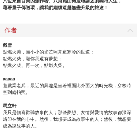
八位來自百業的創作者、八篇藉由傳送環講述的獨特人生，
藉著量子傳送環，讓我們繼續這趟無盡升級的旅途！
作者
戲雪
點燃火柴，願小小的光芒照亮這寒冷的世道；
點燃火柴，願你我還有夢想；
點燃火柴。再一次，點燃火柴。
aaaaa
遊戲業老兵，最近的興趣是坐著裡面比外面大的時光機，穿梭時
空到處拍照。
馬立軒
我只是個喜歡聽故事的人；那些夢想、友情與愛情的故事都深深
烙印在我的心中。然後，我想要成為故事中的人；然後，我想要
成為說故事的人。