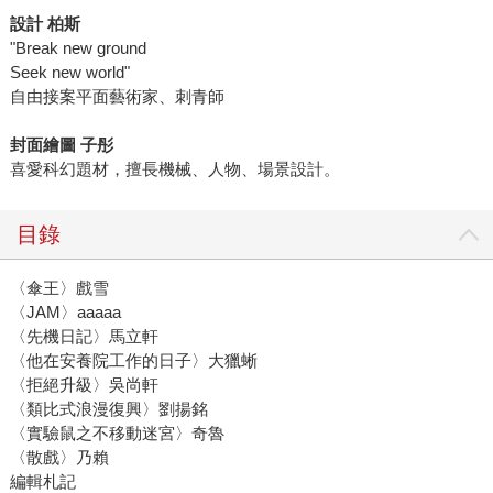
設計
柏斯
"Break new ground
Seek new world"
自由接案平面藝術家、刺青師
封面繪圖
子彤
喜愛科幻題材，擅長機械、人物、場景設計。
目錄
〈傘王〉戲雪
〈JAM〉aaaaa
〈先機日記〉馬立軒
〈他在安養院工作的日子〉大獵蜥
〈拒絕升級〉吳尚軒
〈類比式浪漫復興〉劉揚銘
〈實驗鼠之不移動迷宮〉奇魯
〈散戲〉乃賴
編輯札記