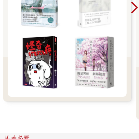
結果全家就只有他討厭雨天。
畢業後，伍仁實輾轉換過幾個工作，最終到另一個經常下雨的城
市定居，繼續賣雨傘。
他不再在雨天出門兜售雨具，為節省人力支出也是自己顧店，然
而不熱衷於賺錢的他，生意一直沒有起色，即便依靠爸爸的人脈
批進比在地同業便宜的雨傘，也不願把售價訂得更低，只因為他
不想跟同業惡性競爭，所以後到又沒特色的他的傘店，生意始終
不見起色，只能勉強靠著成本的價差營生。
閒來無事時，伍仁實會坐在門口發呆、看雨景。
他發現雨城人很喜歡邊撐雨傘邊騎腳踏車，剛到雨城每次看到這
種景象他就會在心裡暗自問候對方老祖宗，可是久而久之，他發
現這些「雨傘腳踏車」其實還挺穩的，不像他擔心的一樣會失
控，以致害跟在後面的人、車出意外。後來他問隔壁便當店的阿
財才知道這是雨城人的絕技：雨城人如果不會一手撐傘一手騎腳
踏車，是會被別人笑的。阿財自己從小平衡感就不好，高中時就
推薦必看
曾經冒雨到操場練習直到學會。