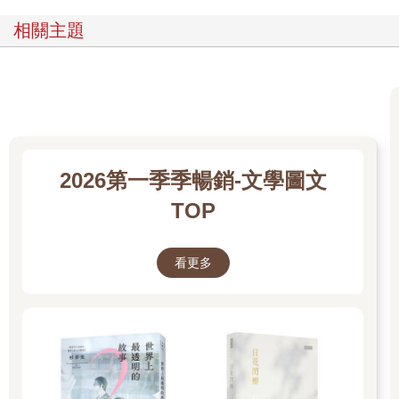
相關主題
然而，生為傘王孩子的伍仁實，從小卻最討厭雨天，原因無它，
仍要歸功於伍爸爸的生意頭腦。伍仁實上小學後，每當下起大
雨，爸爸就會派哥哥和他去街上賣雨傘：兩人各戴一頂斗笠，冒
雨站在路口，前胸後背掛上大塑膠板，上面寫著「請幫幫我們，
爸爸說要把傘賣完才能回家！」生意不好時，爸爸甚至連斗笠都
不讓他們戴，如果他們因為淋雨感冒，爸爸就會狠狠罵他們一
頓，說他們沒用、浪費（醫藥）錢，甚至連白吃白住、養老鼠咬
布袋等難聽的話都罵出來，所以除非病重到無法掩飾，否則兄弟
2026第一季季暢銷-文學圖文
倆仍會假裝沒事抱病上場。等賣完傘回到店裡，再把身體吹乾、
TOP
喝一碗媽媽煮的薑茶，如此一天又一天。
經過的路人，看他們淋得溼透、可憐兮兮的模樣，總會不忍心而
看更多
掏錢，真正沒帶傘怕雨淋的反而是少數。爸爸得意地說他是結合
建商找人揹看板和阿婆賣玉蘭花的手法，但伍仁實長大後回想，
利用別人的同情心，那根本就是在乞討，小時候不懂那麼多，只
是每次遇到同學經過，伍仁實就會把頭低得不能再低，好利用斗
笠緣遮住自己的臉，有一次被心儀的女同學發現，他恨不得地上
有個洞可以鑽進去。原本以為和自己一起淋雨的哥哥也有相同感
受，但哥哥說他很高興能幫上家計，再辛苦、丟臉也沒關係。