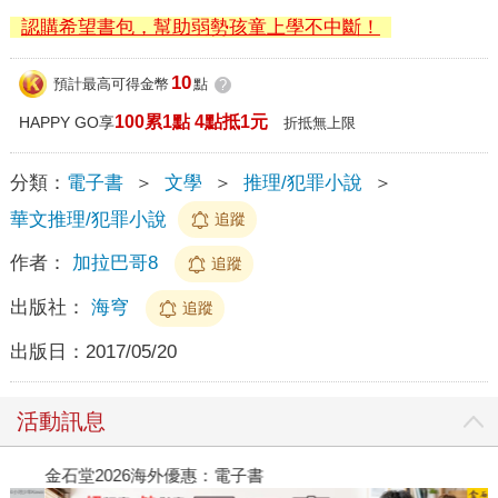
認購希望書包，幫助弱勢孩童上學不中斷！
10
預計最高可得金幣
點
?
100累1點 4點抵1元
HAPPY GO享
折抵無上限
分類：
電子書
＞
文學
＞
推理/犯罪小說
＞
華文推理/犯罪小說
追蹤
作者：
加拉巴哥8
追蹤
出版社：
海穹
追蹤
出版日：
2017/05/20
活動訊息
金石堂2026海外優惠：電子書