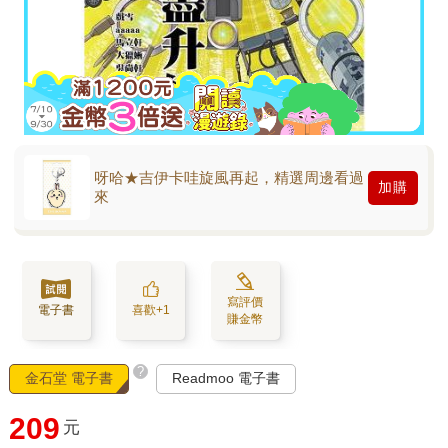
呀哈★吉伊卡哇旋風再起，精選周邊看過
加購
來
寫評價
電子書
喜歡+1
賺金幣
?
金石堂 電子書
Readmoo 電子書
209
元