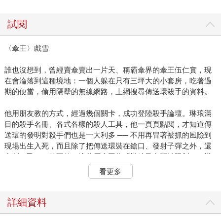
試閱
〈傘王〉戲雪
誰也沒想到，曾經賣傘賣出一片天、稱霸傘界的傘王伍仁實，現
在會淪落到這種境地：一個人躲在只有三坪大的小套房，吃著過
期的便當，偷用隔壁的無線網路，上網搜尋傳送環殺手的資料。
他用朋友教的方式，經過幾個關卡，成功登陸殺手論壇。琳琅滿
目的殺手名冊、各式各樣的殺人工具，他一頁頁點閱，才知道傳
送環的發明對殺手們也是一大利多 ── 不用再冒著被抓的風險到
現場出生入死，而且除了把傳送環裝在鎗口、發射子彈之外，還
有劍、飛刀，甚至針，這些原本因為「難練又有距離限制」，導
致消失已久的古早殺人技藝，又可以重現江湖。
看更多
如果可以找到能用召喚傘當武器的就好了。伍仁實想著，拿起手
邊的輕巧免洗傘，再從雜物堆底下翻出一支厚重的大型雨傘。一
詳細資料
邊是對手的發明，一邊是自己的創意，兩相對照，他不免苦笑