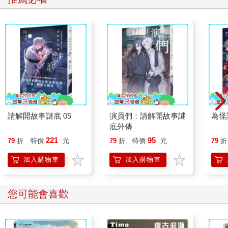
還真是小覷了雨城人呢，伍仁實心想。
更多時候，伍仁實會幻想如何收集天上的雨水。不單是為了省
錢，畢竟水費並不貴，而是源自他兒時的經歷。伍仁實小時候有
一段時間住在位於「水塔之都」的外婆家。所謂「水塔之都」並
不是因為它的水塔工藝特別精湛，而是因為水塔的數量特別多：
人家說，當車子行駛在高速公路上，只要看到家家戶戶屋頂上都
裝設水塔，就知道「水塔之都」到了。
請解開故事謎底 05
演員們：請解開故事謎
為怪
水塔的用處是用來儲水，如果每一戶至少都需要裝設一個水塔，
底外傳
即表示這個城市時常缺水，可是這城明明有水庫，也不像南部的
221
95
79
折
特價
元
79
折
特價
元
79
折
都市很少下雨啊？原來因為水庫上游的水土保持沒做好，過度開
發，造成水庫淤積嚴重，然而政府不但漠視這個問題，還大肆鼓
加入購物車
加入購物車
勵其他地方的居民入住，使得土地超載，用水量亦超過負荷，因
此限水、停水對當地的居民可說是家常便飯。
您可能會喜歡
外婆家在半山腰，雖然有兩個水塔，每個水塔也都加裝抽水馬
達，但是家中人口眾多，遇到長時間停水，乾淨的水要留著喝
（有時不夠還得去買），洗澡只能跟別人一樣去郊區工廠排隊洗