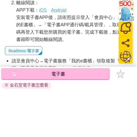
離線閱讀：
興趣，自從有一次去隔壁陪阿財看過一段，才開始留意起這個百
APP下載：
iOS
Android
戰百勝的美少女。
安裝電子書APP後，請依照提示登入「會員中心」→「我
的E書櫃」→「電子書APP通行碼/載具管理」，取得通行
說也奇怪，明知道冠軍必然是她，還是有無數觀眾守在電視前，
碼再登入下載您所購買的電子書。完成下載後，點選任一
只為了看她壓倒性勝利的那一刻，大概「小女子」、「大胃
書籍即可開始離線閱讀。
王」，這種巨大的反差勝利，看起來特別爽吧。就連伍仁實自己
雖然不會特意追節目，可是一旦切到就捨不得轉台。
果不其然，比賽不到十分鐘就（實質意義上）結束了。
請至會員中心→電子書服務「我的e書櫃」領取複製『兌換
碼』至電子書服務商Readmoo進行兌換。
伍仁實端出煮好的薑茶放到桌上，回頭去煮泡麵 ── 他只有一個
電子書
退換貨須知：
卡式爐。等他吃完泡麵開始喝薑茶時，節目已經在頒獎了。
※ 金石堂電子書怎麼看
因版權保護，您在金石堂所購買的電子書僅能以金石堂專屬
的閱讀軟體開啟閱讀，無法以其他閱讀器或直接下載檔案。
嗯，好喝是好喝，跟媽媽煮的還是差一點，不過已經很接近了，
晚一點把作法傳給哥哥 ── 不知國外買得到蜜桔餅嗎？伍仁實邊
依據「消費者保護法」第19條及行政院消費者保護處公告之
盤算，邊看電視裡的美少女接過麥克風，開始發表感言。
「通訊交易解除權合理例外情事適用準則」，非以有形媒介
提供之數位內容或一經提供即為完成之線上服務，經消費者
『誰能告訴我，每個禮拜，我們舉辦一次這樣的比賽，這些食物
事先同意始提供。（如：電子書、電子雜誌、下載版軟體、
可以填飽多少人的肚子？』
虛擬商品…等），
不受「網購服務需提供七日鑑賞期」的限