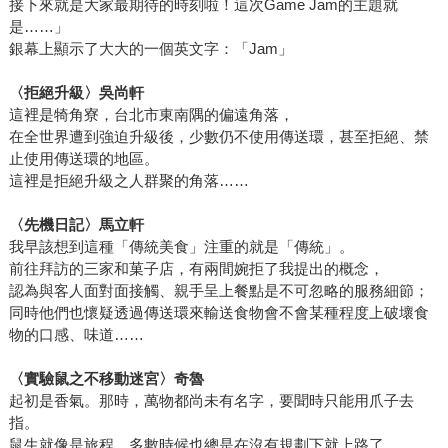
接下來就是大家最期待的時刻啦！這次Game Jam的主題就
是……」
銀幕上顯示了大大的一個英文字：「Jam」
〈拒絕升級〉吳尚軒
這裡是犄角寮，台北市東南隅的偏遠角落，
在全世界遭到強迫升級後，少數仍不使用傳送環，甚至拒絕、禁
止使用傳送環的地區。
這裡是拒絕升級之人群聚的角落……
〈先機日記〉馬立軒
我早該想到這種「傳統美食」注重的就是「傳統」。
前往拜訪的三家和菓子店，有兩間婉拒了我提出的概念，
認為與客人面對面接觸、親手呈上餐點是不可忽略的服務細節；
同時他們也懷疑透過傳送環來輸送食物會不會某種程度上破壞食
物的口感、味道……
〈實驗鼠之不移動迷宮〉奇魯
起初是香氣。那時，萬物都尚未有名字，要聞時只能用爪子去
指。
鼠生就像是旅程，多數時候也總是在沒有規劃下就上路了，