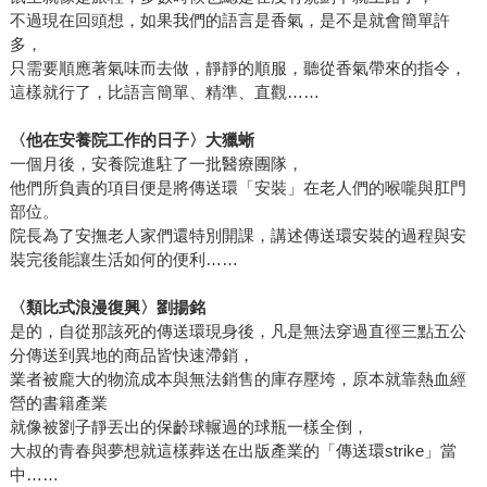
不過現在回頭想，如果我們的語言是香氣，是不是就會簡單許
多，
只需要順應著氣味而去做，靜靜的順服，聽從香氣帶來的指令，
這樣就行了，比語言簡單、精準、直觀……
〈他在安養院工作的日子〉大獵蜥
一個月後，安養院進駐了一批醫療團隊，
他們所負責的項目便是將傳送環「安裝」在老人們的喉嚨與肛門
部位。
院長為了安撫老人家們還特別開課，講述傳送環安裝的過程與安
裝完後能讓生活如何的便利……
〈類比式浪漫復興〉劉揚銘
是的，自從那該死的傳送環現身後，凡是無法穿過直徑三點五公
分傳送到異地的商品皆快速滯銷，
業者被龐大的物流成本與無法銷售的庫存壓垮，原本就靠熱血經
營的書籍產業
就像被劉子靜丟出的保齡球輾過的球瓶一樣全倒，
大叔的青春與夢想就這樣葬送在出版產業的「傳送環strike」當
中……