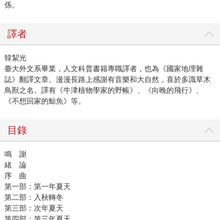
係。
譯者
韓絜光
臺大外文系畢業，人文科普書籍專職譯者，也為《國家地理雜
誌》翻譯文章。漫漫長路上感謝有音樂和大自然，喜於多識草木
鳥獸之名。譯有《牛津植物學家的野帳》、《向晚的飛行》、
《不想回家的鯨魚》等。
目錄
鳴 謝
緒 論
序 曲
第一部：第一年夏天
第二部：入秋轉冬
第三部：次年夏天
第四部：第三年夏天