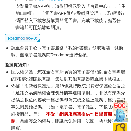
安裝電子書APP後，請依照提示登入「會員中心」→「我
的E書櫃」→「電子書APP通行碼/載具管理」，取得通行
碼再登入下載您所購買的電子書。完成下載後，點選任一
書籍即可開始離線閱讀。
請至會員中心→電子書服務「我的e書櫃」領取複製『兌換
碼』至電子書服務商Readmoo進行兌換。
退換貨須知：
因版權保護，您在金石堂所購買的電子書僅能以金石堂專屬
的閱讀軟體開啟閱讀，無法以其他閱讀器或直接下載檔案。
依據「消費者保護法」第19條及行政院消費者保護處公告之
「通訊交易解除權合理例外情事適用準則」，非以有形媒介
提供之數位內容或一經提供即為完成之線上服務，經消費者
事先同意始提供。（如：電子書、電子雜誌、下載版軟體、
虛擬商品…等），
不受「網購服務需提供七日鑑賞期」的限
制
。為維護您的權益，建議您先使用「試閱」功能後再付款
購買。