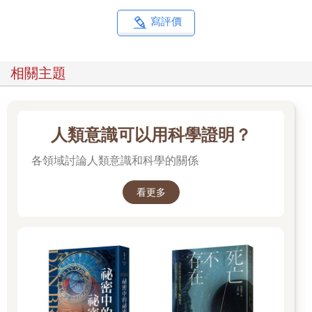
生存──把他們當作朋友，尊重他們、宣揚他們。比起直接與虎鯨
對話，我和我的許多同事在傾聽之後，選擇努力嘗試代替他們發
寫評價
聲。當然，我依然對虎鯨深感好奇，依然希望更瞭解他們。
但，假如海洋不再適合生物生存，這一切都將失去意義。因此在
尊重虎鯨及其它鯨魚朋友的生命，努力認識他們的同時，重點終
相關主題
歸還是得回到這件事：為了確保虎鯨時而面臨威脅的鯨群、族
群、生態型，乃至整個物種的存續，我們必須採取行動保護及維
護海洋的健康。海洋就是他們的家。
人類意識可以用科學證明？
各領域討論人類意識和科學的關係
看更多