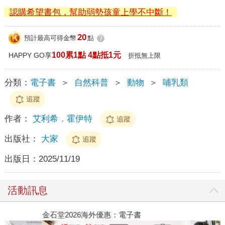
認購希望書包，幫助弱勢孩童上學不中斷！
20
預計最高可得金幣
點
?
100累1點 4點抵1元
HAPPY GO享
折抵無上限
分類：
電子書
＞
自然科普
＞
動物
＞
哺乳類
追蹤
作者：
艾利希．霍伊特
追蹤
出版社：
大家
追蹤
出版日：
2025/11/19
活動訊息
金石堂2026海外優惠：電子書