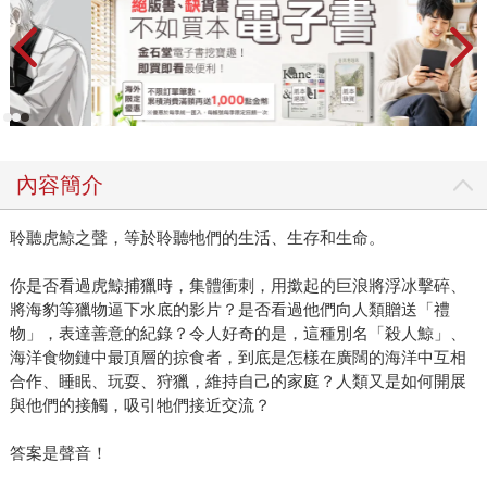
內容簡介
聆聽虎鯨之聲，等於聆聽牠們的生活、生存和生命。
你是否看過虎鯨捕獵時，集體衝刺，用撳起的巨浪將浮冰擊碎、
將海豹等獵物逼下水底的影片？是否看過他們向人類贈送「禮
物」，表達善意的紀錄？令人好奇的是，這種別名「殺人鯨」、
海洋食物鏈中最頂層的掠食者，到底是怎樣在廣闊的海洋中互相
合作、睡眠、玩耍、狩獵，維持自己的家庭？人類又是如何開展
與他們的接觸，吸引牠們接近交流？
答案是聲音！