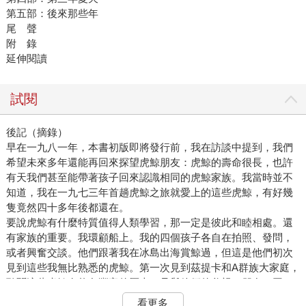
第五部：後來那些年
尾 聲
附 錄
延伸閱讀
試閱
後記（摘錄）
早在一九八一年，本書初版即將發行前，我在訪談中提到，我們
希望未來多年還能再回來探望虎鯨朋友：虎鯨的壽命很長，也許
有天我們甚至能帶著孩子回來認識相同的虎鯨家族。我當時並不
知道，我在一九七三年首趟虎鯨之旅就愛上的這些虎鯨，有好幾
隻竟然四十多年後都還在。
要說虎鯨有什麼特質值得人類學習，那一定是彼此和睦相處。還
有家族的重要。我環顧船上。我的四個孩子各自在拍照、發問，
或者興奮交談。他們跟著我在冰島出海賞鯨過，但這是他們初次
見到這些我無比熟悉的虎鯨。第一次見到茲提卡和A群族大家庭，
聽聞這些虎鯨有悠久豐富的歷史，且與他們的父親、朋友、同
事，乃至與過去數十年來接觸過北方群落的眾多人們共有許多回
看更多