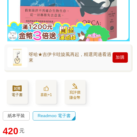
呀哈★吉伊卡哇旋風再起，精選周邊看過
加購
來
寫評價
電子書
喜歡+1
賺金幣
紙本平裝
Readmoo 電子書
420
元