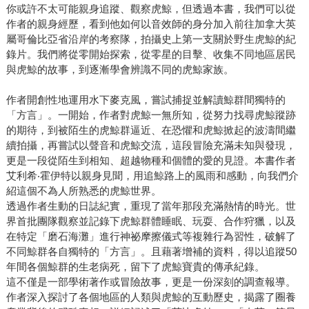
你或許不太可能親身追蹤、觀察虎鯨，但透過本書，我們可以從
作者的親身經歷，看到他如何以音效師的身分加入前往加拿大英
屬哥倫比亞省沿岸的考察隊，拍攝史上第一支關於野生虎鯨的紀
錄片。我們將從零開始探索，從零星的目擊、收集不同地區居民
與虎鯨的故事，到逐漸學會辨識不同的虎鯨家族。
作者開創性地運用水下麥克風，嘗試捕捉並解讀鯨群間獨特的
「方言」。一開始，作者對虎鯨一無所知，從努力找尋虎鯨蹤跡
的期待，到被陌生的虎鯨群逼近、在恐懼和虎鯨掀起的波濤間繼
續拍攝，再嘗試以聲音和虎鯨交流，這段冒險充滿未知與發現，
更是一段從陌生到相知、超越物種和個體的愛的見證。本書作者
艾利希‧霍伊特以親身見聞，用追鯨路上的風雨和感動，向我們介
紹這個不為人所熟悉的虎鯨世界。
透過作者生動的日誌紀實，重現了當年那段充滿熱情的時光。世
界首批團隊觀察並記錄下虎鯨群體睡眠、玩耍、合作狩獵，以及
在特定「磨石海灘」進行神祕摩擦儀式等複雜行為習性，破解了
不同鯨群各自獨特的「方言」。且藉著增補的資料，得以追蹤50
年間各個鯨群的生老病死，留下了虎鯨寶貴的傳承紀錄。
這不僅是一部學術著作或冒險故事，更是一份深刻的調查報導。
作者深入探討了各個地區的人類與虎鯨的互動歷史，揭露了圈養