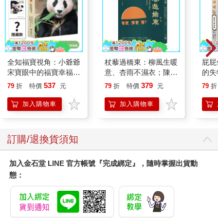
全知福寶視角：小爺爺
杖藜過橋東：柳風生暖
屁屁
宋寶眼中的福寶幸福肥
意、杏雨不濕衣；陳亮
的失
日常（首刷限量贈：拍
恭談以心轉境的適齡漫
537
379
79
折
特價
元
79
折
特價
元
79
折
立得風格透卡一張）
想
加入購物車
加入購物車
訂購/退換貨須知
加入金石堂 LINE 官方帳號『完成綁定』，隨時掌握出貨動
態：