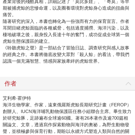
產業背後的殘酷真相，詳細記述了「莫比多娃」、「奇莫」等早
期被捕虎鯨的悲慘命運，以及圈養環境對虎鯨身心造成的扭曲與
痛苦。
隨著研究的深入，本書也轉化為一份強而有力的保育宣言。作者
耳聞目睹虎鯨面臨的各種威脅，包括過度捕撈、海洋污染，以及
棲地破壞之後，親身投入長達十年的奮鬥，成功促成全球第一個
虎鯨生態保護區的建立。
《聆聽虎鯨之聲》是一部結合了冒險日誌、調查研究與感人故事
的經典之作。本書將徹底改變大眾對「殺人鯨」的看法，帶我們
認識一個充滿智慧、情感與家族牽絆的虎鯨世界。
作者
艾利希‧霍伊特
海洋生物學家、作家，遠東俄羅斯虎鯨長期研究計畫（FEROP）
創辦人、IUCN海洋哺乳動物保護區任務小組聯合主席。畢生致力
於研究鯨豚，足跡遍布全球逾60國。著有26本著作及逾700篇相
關論文、文章，透過寫作探索動物與海洋的奧祕，為野生動物發
聲，並積極參與保育行動，期盼以永續方式塑造人類與自然的關