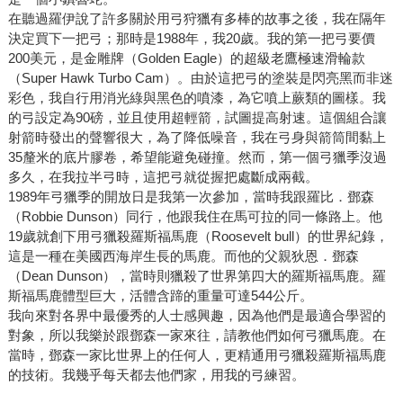
在聽過羅伊說了許多關於用弓狩獵有多棒的故事之後，我在隔年
決定買下一把弓；那時是1988年，我20歲。我的第一把弓要價
200美元，是金雕牌（Golden Eagle）的超級老鷹極速滑輪款
（Super Hawk Turbo Cam）。由於這把弓的塗裝是閃亮黑而非迷
彩色，我自行用消光綠與黑色的噴漆，為它噴上蕨類的圖樣。我
的弓設定為90磅，並且使用超輕箭，試圖提高射速。這個組合讓
射箭時發出的聲響很大，為了降低噪音，我在弓身與箭筒間黏上
35釐米的底片膠卷，希望能避免碰撞。然而，第一個弓獵季沒過
多久，在我拉半弓時，這把弓就從握把處斷成兩截。
1989年弓獵季的開放日是我第一次參加，當時我跟羅比．鄧森
（Robbie Dunson）同行，他跟我住在馬可拉的同一條路上。他
19歲就創下用弓獵殺羅斯福馬鹿（Roosevelt bull）的世界紀錄，
這是一種在美國西海岸生長的馬鹿。而他的父親狄恩．鄧森
（Dean Dunson），當時則獵殺了世界第四大的羅斯福馬鹿。羅
斯福馬鹿體型巨大，活體含蹄的重量可達544公斤。
我向來對各界中最優秀的人士感興趣，因為他們是最適合學習的
對象，所以我樂於跟鄧森一家來往，請教他們如何弓獵馬鹿。在
當時，鄧森一家比世界上的任何人，更精通用弓獵殺羅斯福馬鹿
的技術。我幾乎每天都去他們家，用我的弓練習。