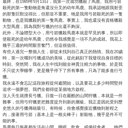
最終，在1989年9月13日，我第一次成功獵殺了馬鹿。我用弓箭
殺死的第一隻動物是角還沒分叉的幼年馬鹿。我承認牠跟我射歪
的那隻巨獸沒得比，但那並不重要。牠是我用弓箭殺死的第一隻
動物，也是我獵殺的第一隻馬鹿。事實上，我也還沒有資格獵殺
大型馬鹿，因為我對弓獵的付出還不夠深。
此外，不論體型大小，用弓箭獵殺馬鹿本就是罕見的事，所以即
使殺死的是幼年馬鹿，仍然令我感覺是一項不凡的成就。我花上
幾乎三週的時間艱苦奮鬥，但這很值得。
有些人過完一整個人生，卻從未找到自己真正的熱情。我在20歲
時，第一次嚐到弓獵成功的美味，從此銘刻下我發現自身目標的
時刻。突然間，我在人生中找到能全神貫注精力的事物。於是我
不只從大學輟學，更是幾乎停下了所有事務，只為了能多進行弓
獵。
我永遠不會忘記這段旅程從何處開始，以及要花上多少時間堅持
追求一個夢想。我們全都得從某個地方啟程。
沒人天生就擅長弓獵。日復一日在嚴酷的山間狩獵，本就是一件
難事，但用弓狩獵更把難度提升到新的層級。我正是因此受到歷
史悠久的弓獵傳統吸引。有時候，你會感覺接近獵物到射程之
內，接著用弓箭（基本上是一根尖棒子）射殺牠，幾乎是件不可
能的事。
馬鹿每日每夜都生活在山間，睡眠、飲食、戒備掠食者……牠們