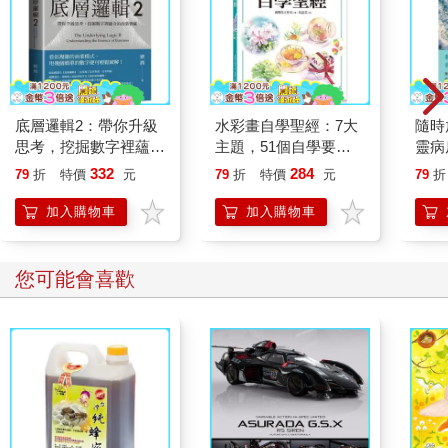
章開始。
你並不需要做出什麼大事才能成功。你需要的只是踏出一小步。
然後再一步，一步又一步。
一段成功的旅程，起點可能是一句簡單讚美、一次拍背鼓勵，或
是跟孩子一起參加狩獵營。
從哪裡起步並不重要，重要的是踏出第一步。而你只是還沒開始
底層邏輯2：帶你升級
水彩畫自學聖經：7大
隨時
而已。
思考，挖掘數字裡蘊含
主題，51個自學要
靈病
找到那股熱情，你就會找到你的目標與使命。
的商業寶藏
點，一本最全面的水彩
分
332
284
79
折
特價
元
79
折
特價
元
79
折
搞清楚什麼事物能帶給你快樂。
繪畫技巧寶典！
沿著能帶給你充實感的道路前進。
加入購物車
加入購物車
只要有這些東西，我就能感到幸福與快樂：荒山野外、一把好
弓、一柄鋒利的刀、耐穿的靴子、堅定的精神，以及迎面而來的
風。有了這些，我就能去做我生來該做的事——弓獵。
您可能會喜歡
那你呢？
（摘文3）
先付出，紀律便隨之而來
我已經在同一家公司任職了二十五年。
我從來沒有請病假，我從來不會缺席。
人們在知道我從弓獵副業賺的錢更多之後，總是會問我為何不辭
掉正職。既然敬業態度是我唯一精通的事，而我在公用事業公司