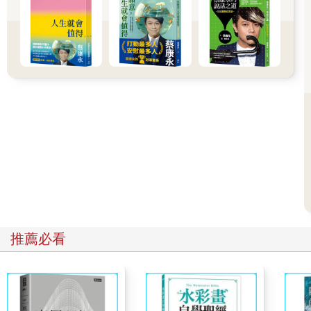
上了那些自己從未想過會去的狩獵之地，甚至是那些我幾乎不知
道存在的地方。
我的第一場賽跑是五英里的賽事，後來演變成數百英里的超長程
山岳馬拉松。
透過努力、決心與專注，你可以成為自己想成為的任何人。
關鍵在於，找到你抱持熱情的事物。
當繼父第一次帶我和弟弟去「獵鹿營」時，我用三零口徑的薩維
奇步槍，獵殺到一隻位在一百五十碼外的幼年鹿。牠的鹿角並不
顯眼，但那不重要。因為我感到非常自豪。這段經驗點燃了我對
山林以及狩獵挑戰的熱情。
那次獵殺到一隻小鹿時，我獲得了正向回饋與自信。
對一個十五歲、戴牙套、長青春痘的年輕人來說，這是一種非常
強大的鼓舞，是能令你感到力量與希望的一刻。
在山間清新空氣中發生的這段經歷，啟發我在學校的英語課寫下
一則故事。我的老師哈勒（Haller）說我是一名很棒的寫手，他或
推薦必看
許撒了善意的謊，不過我相信他，並把那句隨口說出的讚美當成
發展基礎。我持續寫作，撰寫書籍、任職雜誌編輯，做過各種相
關工作。
一段改變人生的旅程，真的都是從不起眼之處起步……例如由一
名難搞的青少年獵殺到的一隻小鹿，以及在英語課寫下的一篇文