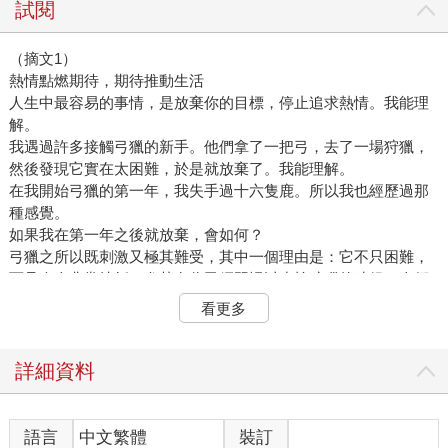
試閱
（摘文1）
熱情點燃期待，期待推動生活
人生中最容易的事情，是放棄你的目標，停止追求熱情。我能理
解。
我遇過許多接觸弓獵的新手。他們拿了一把弓，去了一場狩獵，
然後發現它實在太困難，於是就放棄了。我能理解。
在我開始弓獵的第一年，我失手過十六隻鹿。所以我也經歷過那
種感覺。
如果我在第一年之後就放棄，會如何？
弓獵之所以既刺激又極其難受，其中一個理由是：它不只困難，
而且令人非常挫折，尤其在你已經習慣以步槍狩獵的時候。人們
已經習慣，在看到動物出現於步槍射程內時，砰的一聲……然後
看更多
收工了事。你開槍射擊，獵物死去。
但當你用弓狩獵時，進到弓箭射程並不代表任何意義。當你在弓
獵時，那隻動物已經進入射程，代表這場狩獵才剛要開始。從步
詳細資料
槍射程移動到弓箭射程，意味著你要進入獵物的「禁區」，大大
提升了挑戰性。在弓獵時，你永遠無法保證會順利成功。
缺少阻礙與艱難，便成就不了偉大。每當狩獵新手認為弓獵不適
語言
中文繁體
裝訂