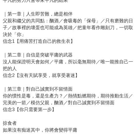
平凡的努力只會帶來平凡的結果
｜第一章｜人生即苦難，總是相伴
父親和繼父的共同點：酗酒／會吸毒的「保母」／只有磨難的日
子／故事裡的壞蛋也可能成為英雄／把童年看作雕刻刀，一切取
決於「你」
信念1【用痛苦打造自己的救生衣】
｜第二章｜自信是突破平庸的武器
沒人能保證明天會如何／平庸，所以毫無期待／唯一能推自己一
把的人
信念2【沒有天賦享受，就享受著迷】
｜第三章｜對自己誠實到不留情面
你的慣性是毒，還是生產力？／熱情點燃期待，期待推動生活／
完美的一箭／模仿父親，酗酒／對自己誠實到不留情面
信念3【你只需要第一步】
掠食者
如果沒有痴迷其中，你將會變得平庸