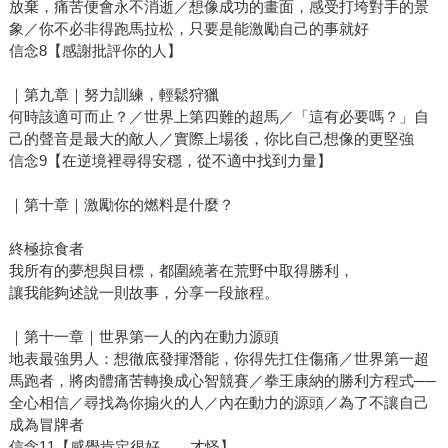
放棄，痛苦便會永不消逝／想像成功的畫面，感受打垮對手的景
象／你不必非得跑馬拉松，只要是能激勵自己的事就好
信念8【感謝批評你的人】
｜第九章｜努力訓練，輕鬆狩獵
何時該適可而止？／世界上第四難的超馬／「這有必要嗎？」自
己的聲音是最大的敵人／實際上場後，你比自己想像的更堅強
信念9【在逆境裡尋得安穩，從不適中找到力量】
｜第十章｜激勵你的燃料是什麼？
終極掠食者
我所有的夢想與目標，都圍繞著在荒野中取得勝利，
讓我能夠述說一則故事，分享一段旅程。
｜第十一章｜世界第一人的內在動力源頭
地表最強男人：想徹底發揮潛能，你得先扛住傷痛／世界第一超
馬跑者，將肉體痛苦轉換成心智競賽／拳王康納的勝利方程式──
全心相信／尋找為你搧火的人／內在動力的源頭／為了不讓自己
成為冒牌者
信念11【感覺肯定很好……才怪】