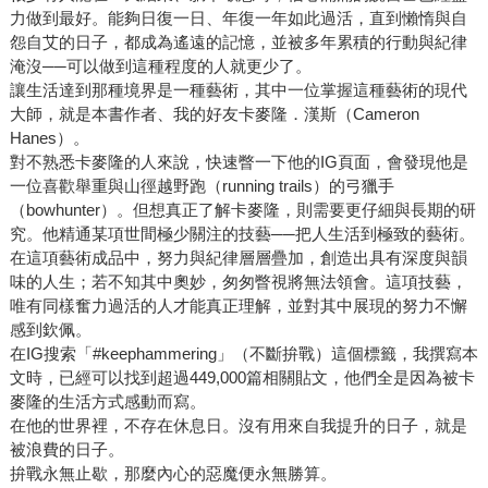
力做到最好。能夠日復一日、年復一年如此過活，直到懶惰與自
怨自艾的日子，都成為遙遠的記憶，並被多年累積的行動與紀律
淹沒──可以做到這種程度的人就更少了。
讓生活達到那種境界是一種藝術，其中一位掌握這種藝術的現代
大師，就是本書作者、我的好友卡麥隆．漢斯（Cameron
Hanes）。
對不熟悉卡麥隆的人來說，快速瞥一下他的IG頁面，會發現他是
一位喜歡舉重與山徑越野跑（running trails）的弓獵手
（bowhunter）。但想真正了解卡麥隆，則需要更仔細與長期的研
究。他精通某項世間極少關注的技藝──把人生活到極致的藝術。
在這項藝術成品中，努力與紀律層層疊加，創造出具有深度與韻
味的人生；若不知其中奧妙，匆匆瞥視將無法領會。這項技藝，
唯有同樣奮力過活的人才能真正理解，並對其中展現的努力不懈
感到欽佩。
在IG搜索「#keephammering」（不斷拚戰）這個標籤，我撰寫本
文時，已經可以找到超過449,000篇相關貼文，他們全是因為被卡
麥隆的生活方式感動而寫。
在他的世界裡，不存在休息日。沒有用來自我提升的日子，就是
被浪費的日子。
拚戰永無止歇，那麼內心的惡魔便永無勝算。