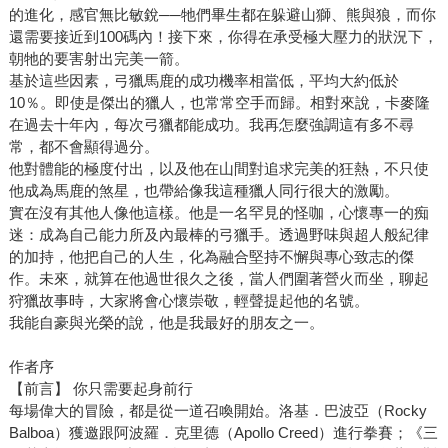
的進化，感官無比敏銳──牠們畢生都在躲避山獅、熊與狼，而你
還需要接近到100碼內！接下來，你得在承受極大壓力的狀況下，
朝牠的要害射出完美一箭。
基於這些因素，弓獵馬鹿的成功機率相當低，平均大約低於
10％。即使是傑出的獵人，也常常空手而歸。相對來說，卡麥隆
在過去十年內，每次弓獵都能成功。我再怎麼強調這有多不尋
常，都不會顯得過分。
他對體能的極度付出，以及他在山間對追求完美的狂熱，不只使
他成為馬鹿的煞星，也帶給像我這種獵人同行很大的激勵。
實在沒有其他人像他這樣。他是一名罕見的怪咖，心懷專一的痴
迷：成為自己能力所及內最棒的弓獵手。透過野味與超人般紀律
的加持，他把自己的人生，化為融合堅持不懈與專心致志的傑
作。未來，就算在他過世很久之後，當人們圍著營火而坐，聊起
狩獵故事時，大家將會心懷崇敬，輕聲提起他的名號。
我能自豪與光榮的說，他是我最好的朋友之一。
作者序
【前言】 你只需要起身前行
每場偉大的冒險，都是從一道召喚開始。洛基．巴波亞（Rocky
Balboa）獲邀跟阿波羅．克里德（Apollo Creed）進行拳賽；《三