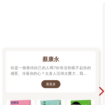
清理卡車與聯結車，有時連上十六個小時的班，並在深夜下班之
前，讓這些聯結車裝滿產品，準備送到岸對岸公司的硬體分發中
心。
這或許聽起來很糟糕，薪水少卻勞動繁重，不過有趣的是，我記
得自己熱愛那樣的生活。
我們努力工作，在大多數的日子都心情不錯。
這個故事的警示是：僅僅靠良好的工作態度，只能帶你走到某個
程度。
我需要讓自己期待人生並非僅止於此。
而弓獵正是能夠觸動我心弦的事情，讓我對生活有更高的期待。
蔡康永
（摘文2）
信念3【你只需要第一步】
你是一個善待自己的人嗎?你有沒有瞧不起你的
要累積動力，你必須先開始行動。
感受、冷落你的心？太多人活得太費力，我想為
要開啟你的旅程，你不需要新鞋子、新的弓、蛋白粉、健身補給
大家、包括我自己，找到比較省力、又能活得更
品。
看更多
舒服、也更滿足的方法。所以我寫了這本書。
你只需要走出門外。
──蔡康永
你只需要踏出第一步。
你只需要射出第一支箭。
我的第一把弓只花了一百八十九美元，但就是從它開始，讓我踏