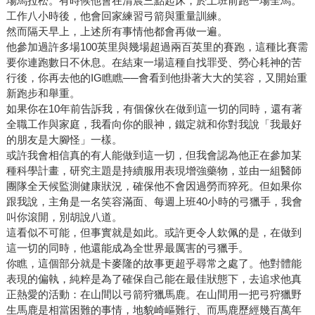
場馬拉松。有時候他會在清晨三點起床，於上班前跑一場全馬。
工作八小時後，他會回家練習弓箭與重量訓練。
然而隔天早上，上述所有事情他都會再做一遍。
他參加過許多場100英里與幾場超過兩百英里的賽跑，這種比賽需
要你連跑數日不休息。在結束一場這種自找罪受、勞心耗神的苦
行後，你再去他的IG瞧瞧──會看到他掛著大大的笑容，又開始重
新跑步和舉重。
如果你在10年前告訴我，有個傢伙在做到這一切的同時，還有著
全職工作與家庭，我看向你的眼神，鐵定就和你對我說「我最好
的朋友是大腳怪」一樣。
或許我會相信真的有人能做到這一切，但我會認為他正在參加某
種科學計畫，研究主題是持續服用表現增強藥物，並由一組醫師
團隊全天候監測健康狀況，確保他不會因過勞而猝死。但如果你
跟我說，主角是一名笑容滿面、每週上班40小時的弓獵手，我會
叫你滾開，別胡說八道。
這看似不可能，但事實就是如此。或許更令人欽佩的是，在做到
這一切的同時，他還能成為全世界最厲害的弓獵手。
你瞧，這個部分就是卡麥隆的故事更超乎尋常之處了。他對體能
表現的偏執，純粹是為了確保自己能在最佳狀態下，去追求他真
正熱愛的活動：在山間以弓箭狩獵馬鹿。在山間用一把弓狩獵野
生馬鹿是相當困難的事情，地貌崎嶇難行、而馬鹿歷經幾百萬年