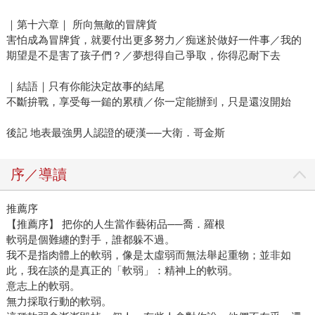
｜第十六章｜ 所向無敵的冒牌貨
害怕成為冒牌貨，就要付出更多努力／痴迷於做好一件事／我的
期望是不是害了孩子們？／夢想得自己爭取，你得忍耐下去
｜結語｜只有你能決定故事的結尾
不斷拚戰，享受每一鎚的累積／你一定能辦到，只是還沒開始
後記 地表最強男人認證的硬漢──大衛．哥金斯
序／導讀
推薦序
【推薦序】 把你的人生當作藝術品──喬．羅根
軟弱是個難纏的對手，誰都躲不過。
我不是指肉體上的軟弱，像是太虛弱而無法舉起重物；並非如
此，我在談的是真正的「軟弱」：精神上的軟弱。
意志上的軟弱。
無力採取行動的軟弱。