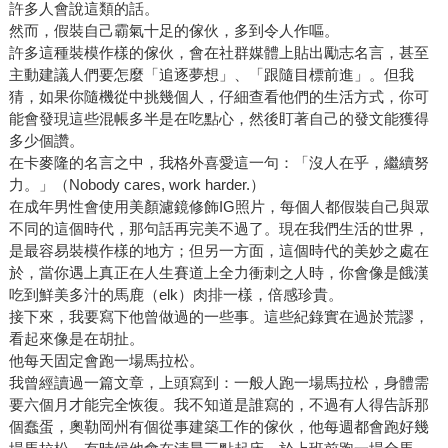
許多人會說這類的話。
然而，假裝自己霸氣十足的傢伙，多到令人作嘔。
許多這種裝模作樣的傢伙，會在社群媒體上貼出勵志名言，甚至
主動建議人們要怎麼「追逐夢想」、「跟隨目標前進」。但我
猜，如果你隨機從中挑幾個人，仔細查看他們的生活方式，你可
能會發現這些混帳多半是在吃點心，然後盯著自己的發文能獲得
多少個讚。
在卡麥隆的名言之中，我格外喜愛這一句：「沒人在乎，繼續努
力。」（Nobody cares, work harder.）
在成年男性會使用美顏濾鏡修飾IG照片，每個人都假裝自己與眾
不同的這個時代，那句話再完美不過了。現在我們生活的世界，
是最容易裝模作樣的地方；但另一方面，這個時代的美妙之處在
於，當你遇上真正在人生賽道上全力衝刺之人時，你會像是餓漢
吃到鮮美多汁的馬鹿（elk）肉排一樣，倍感珍貴。
接下來，我要寫下他曾做過的一些事。這些紀錄實在過於荒謬，
看起來像是在胡扯。
他每天固定會跑一場馬拉松。
我曾經讀過一篇文章，上頭寫到：一般人跑一場馬拉松，身體需
要六個月才能完全恢復。我不知道是誰寫的，不過有人得告訴那
個蠢蛋，奧勒岡州有個從事建築工作的傢伙，他每週都會跑好幾