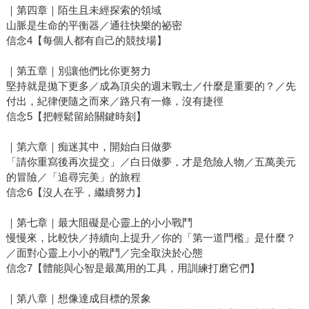
｜第四章｜陌生且未經探索的領域
山脈是生命的平衡器／通往快樂的祕密
信念4【每個人都有自己的競技場】
｜第五章｜別讓他們比你更努力
堅持就是拋下更多／成為頂尖的週末戰士／什麼是重要的？／先
付出，紀律便隨之而來／路只有一條，沒有捷徑
信念5【把輕鬆留給關鍵時刻】
｜第六章｜痴迷其中，開始白日做夢
「請你重寫後再次提交」／白日做夢，才是危險人物／五萬美元
的冒險／「追尋完美」的旅程
信念6【沒人在乎，繼續努力】
｜第七章｜最大阻礙是心靈上的小小戰鬥
慢慢來，比較快／持續向上提升／你的「第一道門檻」是什麼？
／面對心靈上小小的戰鬥／完全取決於心態
信念7【體能與心智是最萬用的工具，用訓練打磨它們】
｜第八章｜想像達成目標的景象