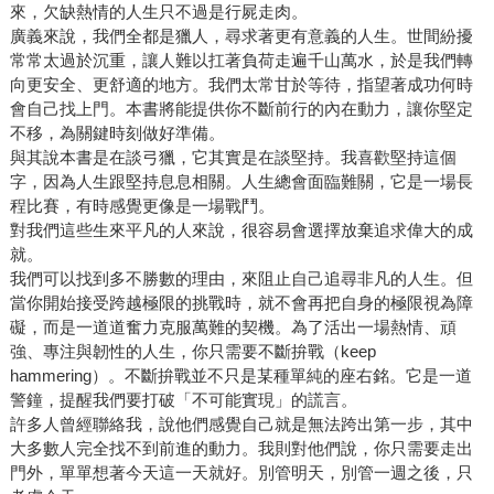
來，欠缺熱情的人生只不過是行屍走肉。
廣義來說，我們全都是獵人，尋求著更有意義的人生。世間紛擾
常常太過於沉重，讓人難以扛著負荷走遍千山萬水，於是我們轉
向更安全、更舒適的地方。我們太常甘於等待，指望著成功何時
會自己找上門。本書將能提供你不斷前行的內在動力，讓你堅定
不移，為關鍵時刻做好準備。
與其說本書是在談弓獵，它其實是在談堅持。我喜歡堅持這個
字，因為人生跟堅持息息相關。人生總會面臨難關，它是一場長
程比賽，有時感覺更像是一場戰鬥。
對我們這些生來平凡的人來說，很容易會選擇放棄追求偉大的成
就。
我們可以找到多不勝數的理由，來阻止自己追尋非凡的人生。但
當你開始接受跨越極限的挑戰時，就不會再把自身的極限視為障
礙，而是一道道奮力克服萬難的契機。為了活出一場熱情、頑
強、專注與韌性的人生，你只需要不斷拚戰（keep
hammering）。不斷拚戰並不只是某種單純的座右銘。它是一道
警鐘，提醒我們要打破「不可能實現」的謊言。
許多人曾經聯絡我，說他們感覺自己就是無法跨出第一步，其中
大多數人完全找不到前進的動力。我則對他們說，你只需要走出
門外，單單想著今天這一天就好。別管明天，別管一週之後，只