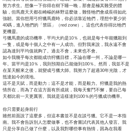
努力求生。想像一下你得在樹下睡一晚，那會是極其難受的體
驗，但馬鹿天天都在崎嶇的林野這麼做，難怪牠們會成長得如此
強韌。當你想用弓狩獵馬鹿時，你必須靠近牠們，理想中要少於
40碼，進入牠們的「禁區」（red zone）。這也代表你得比牠們
更機靈。
弓獵馬鹿的成功機率，平均大約是10％，也就是每十年能獵殺到
一隻，或是每十個人之中有一人成功。但對我來說，我永遠不會
認為達到平均值就夠了。過去不會，未來也不會。
如今我幾乎每次都能成功狩獵目標，不論在哪一州，不論是哪一
年。當平均是10％，我則預期自己能做到100％。然而，我並不是
在某天醒來之後，就變成弓獵大師。我努力了超過30年光陰，才
抵達如今的境地。
這不是天賦，而是動力；這不是才能，而是毅力。狩獵是我的熱
情所在，而為了在這方面有所成就，我每天奮鬥不懈，要自己每
天都比前一天更厲害。我就是這樣達到100％的弓獵成功機率。
你只需要起身前行
雖然前面說了這麼多，但這本書並不是在談弓獵。它不是一本指
南。我不會告訴別人怎麼做事，也不會嘗試代表其他人發言。我
只是分享自己做了什麼，以及我對哪些事有熱情，因為在我看