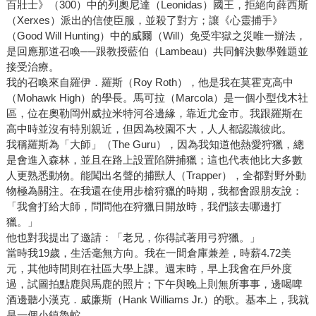
百壯士》（300）中的列奧尼達（Leonidas）國王，拒絕向薛西斯
（Xerxes）派出的信使臣服，並殺了對方；讓《心靈捕手》
（Good Will Hunting）中的威爾（Will）免受牢獄之災唯一辦法，
是回應那道召喚──跟教授藍伯（Lambeau）共同解決數學難題並
接受治療。
我的召喚來自羅伊．羅斯（Roy Roth），他是我在莫霍克高中
（Mohawk High）的學長。馬可拉（Marcola）是一個小型伐木社
區，位在奧勒岡州威拉米特河谷邊緣，靠近尤金市。我跟羅斯在
高中時並沒有特別親近，但因為校園不大，人人都認識彼此。
我稱羅斯為「大師」（The Guru），因為我知道他熱愛狩獵，總
是會進入森林，並且在路上設置陷阱捕獵；這也代表他比大多數
人更熟悉動物。能闖出名聲的捕獸人（Trapper），全都對野外動
物極為關注。在我還在使用步槍狩獵的時期，我都會跟朋友說：
「我會打給大師，問問他在狩獵日開放時，我們該去哪邊打
獵。」
他也對我提出了邀請：「老兄，你得試著用弓狩獵。」
當時我19歲，生活毫無方向。我在一間倉庫兼差，時薪4.72美
元，其他時間則在社區大學上課。週末時，早上我會在戶外度
過，試圖拍點鹿與馬鹿的照片；下午與晚上則無所事事，邊喝啤
酒邊聽小漢克．威廉斯（Hank Williams Jr.）的歌。基本上，我就
是一個小鎮魯蛇。