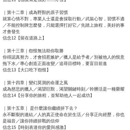
｜第十二章｜成為野獸的原子習慣
就算心情不對，專業人士還是會採取行動／武裝心智，習慣不適
／不能控制牌怎麼發，只能選擇打好它／先踏上旅程，美好的事
才會發生
信念12【留在道路上】
｜第十三章｜怨恨無法助你取勝
你得認真努力，才會招惹嫉妒／獵人是給予者／別被他人的恨意
拖下水／專心創造正面改變／追尋目標時，要盲目前進
信念13【大口吃下怨恨】
｜第十四章｜變幻莫測的命運之風
成為慈悲的獵人／渴望巨獸，渴望關鍵時刻／幹髒活是一種榮耀
信念14【分享你的旅程，並幫助他人一起成功】
｜第十五章｜ 是什麼讓你繼續拚下去？
永不斷裂的連結／人的真正使命在於生活／分享正向經歷，你也
是福音／讓你持續拚戰的信仰
信念15【時刻表達你的愛與感激】