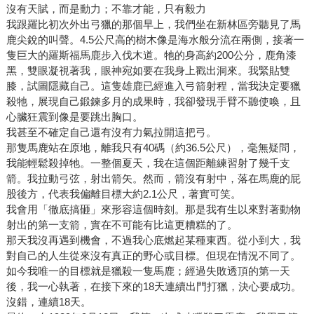
沒有天賦，而是動力；不靠才能，只有毅力
我跟羅比初次外出弓獵的那個早上，我們坐在新林區旁聽見了馬
鹿尖銳的叫聲。4.5公尺高的樹木像是海水般分流在兩側，接著一
隻巨大的羅斯福馬鹿步入伐木道。牠的身高約200公分，鹿角漆
黑，雙眼凝視著我，眼神宛如要在我身上戳出洞來。我緊貼雙
膝，試圖隱藏自己。這隻雄鹿已經進入弓箭射程，當我決定要獵
殺牠，展現自己鍛鍊多月的成果時，我卻發現手臂不聽使喚，且
心臟狂震到像是要跳出胸口。
我甚至不確定自己還有沒有力氣拉開這把弓。
那隻馬鹿站在原地，離我只有40碼（約36.5公尺），毫無疑問，
我能輕鬆殺掉牠。一整個夏天，我在這個距離練習射了幾千支
箭。我拉動弓弦，射出箭矢。然而，箭沒有射中，落在馬鹿的屁
股後方，代表我偏離目標大約2.1公尺，著實可笑。
我會用「徹底搞砸」來形容這個時刻。那是我有生以來對著動物
射出的第一支箭，實在不可能有比這更糟糕的了。
那天我沒再遇到機會，不過我心底燃起某種東西。從小到大，我
對自己的人生從來沒有真正的野心或目標。但現在情況不同了。
如今我唯一的目標就是獵殺一隻馬鹿；經過失敗透頂的第一天
後，我一心執著，在接下來的18天連續出門打獵，決心要成功。
沒錯，連續18天。