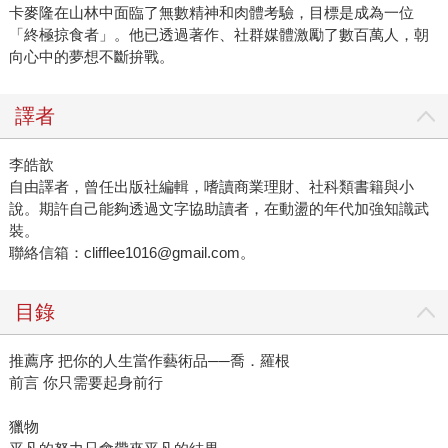
卡麥隆在山林中面臨了無數精神和肉體考驗，目標是成為一位
「終極掠食者」。他已透過著作、社群媒體激勵了數百萬人，朝
向心中的夢想不斷拚戰。
譯者
李皓歆
自由譯者，曾任出版社編輯，嗜讀商業理財、社科類書籍與小
說。期許自己能夠透過文字協助讀者，在動盪的年代加強知識武
裝。
聯絡信箱：clifflee1016@gmail.com。
目錄
推薦序 把你的人生當作藝術品──喬．羅根
前言 你只需要起身前行
獵物