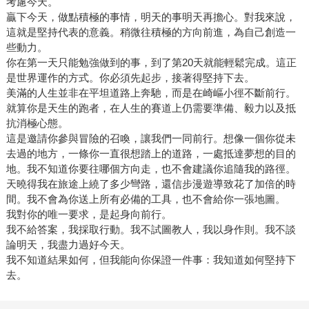
考慮今天。
贏下今天，做點積極的事情，明天的事明天再擔心。對我來說，
這就是堅持代表的意義。稍微往積極的方向前進，為自己創造一
些動力。
你在第一天只能勉強做到的事，到了第20天就能輕鬆完成。這正
是世界運作的方式。你必須先起步，接著得堅持下去。
美滿的人生並非在平坦道路上奔馳，而是在崎嶇小徑不斷前行。
就算你是天生的跑者，在人生的賽道上仍需要準備、毅力以及抵
抗消極心態。
這是邀請你參與冒險的召喚，讓我們一同前行。想像一個你從未
去過的地方，一條你一直很想踏上的道路，一處抵達夢想的目的
地。我不知道你要往哪個方向走，也不會建議你追隨我的路徑。
天曉得我在旅途上繞了多少彎路，還信步漫遊導致花了加倍的時
間。我不會為你送上所有必備的工具，也不會給你一張地圖。
我對你的唯一要求，是起身向前行。
我不給答案，我採取行動。我不試圖教人，我以身作則。我不談
論明天，我盡力過好今天。
我不知道結果如何，但我能向你保證一件事：我知道如何堅持下
去。