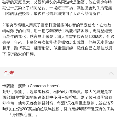
破碎的家庭長大，父親和繼父的共同點就是酗酒，他在青少年時
期也一度染上了相同惡習。一場嚴重車禍，讓他體會到生活毫無
目標的慘烈後果，最後在弓箭狩獵找到了天命和熱情所在。
2.頂尖弓箭獵人用原子習慣打磨體能與心智的堅定信念：在地貌
崎嶇難行的山間，用一把弓狩獵野生馬鹿相當困難，馬鹿歷經幾
百萬年的進化，感官無比敏銳，獵人還需要接近到100碼內。但過
去幾十年來，卡麥隆每次都能帶著獵物走出荒野。他每天凌晨3點
起床、跑15英里、練習射箭、做重量訓練，確保自己在最佳狀態
下追求熱愛的目標。
作者
卡麥隆．漢斯（Cameron Hanes）
荒野弓箭獵手，超級馬拉松、極限耐力運動員。最大的興趣是在
西部和阿拉斯加的偏遠荒野中使用弓箭狩獵。為了替弓獵季節做
好準備，他每天都會練習射箭、每週7天在舉重室訓練，並在淡季
時到山上跑200英里的超級馬拉松，努力磨練即將帶進荒野的工具
──「身體與心靈」。