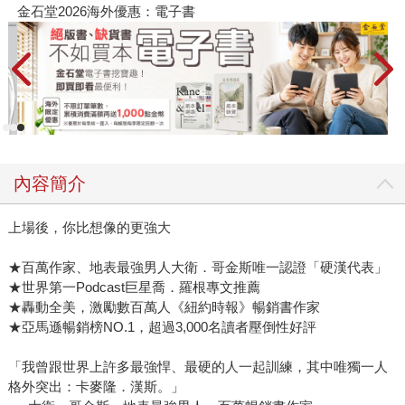
春光ｘ奇幻基地｜全書系展
內容簡介
上場後，你比想像的更強大
★百萬作家、地表最強男人大衛．哥金斯唯一認證「硬漢代表」
★世界第一Podcast巨星喬．羅根專文推薦
★轟動全美，激勵數百萬人《紐約時報》暢銷書作家
★亞馬遜暢銷榜NO.1，超過3,000名讀者壓倒性好評
「我曾跟世界上許多最強悍、最硬的人一起訓練，其中唯獨一人
格外突出：卡麥隆．漢斯。」