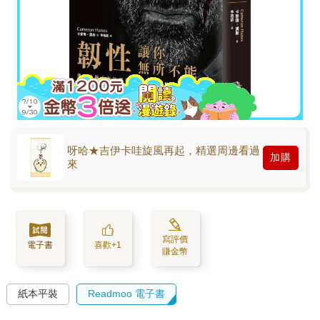
呀哈★吉伊卡哇旋風再起，精選周邊看過
加購
來
寫評價
電子書
喜歡+1
賺金幣
紙本平裝
Readmoo 電子書