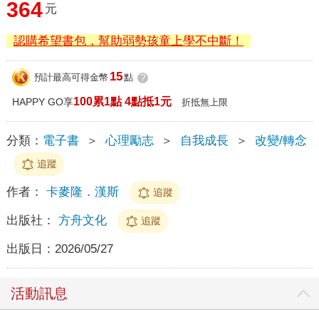
364
元
認購希望書包，幫助弱勢孩童上學不中斷！
15
預計最高可得金幣
點
?
100累1點 4點抵1元
HAPPY GO享
折抵無上限
分類：
電子書
＞
心理勵志
＞
自我成長
＞
改變/轉念
追蹤
作者：
卡麥隆．漢斯
追蹤
出版社：
方舟文化
追蹤
出版日：
2026/05/27
活動訊息