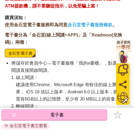
學到，永遠不要在意有什麼藉口。藉口永遠無法令人信服。這就
ATM提款機，請不要聽從指示，以免受騙上當！
是我的心態，也是我的強處。這就是我打造耐力、培育韌性的方
法。在我的行程表裡，從來沒有休息日，而這就是我勝過別人的
購買須知：
理由。
使用金石堂電子書服務即為同意
金石堂電子書服務條款
。
這不是天賦。不是運氣。不是訣竅。
電子書分為「金石堂(線上閱讀+APP)」及「Readmoo(兌換
這是紀律。是耐力。是敬業態度。
碼)」兩種：
過去的三十多年，我已經聽過同樣類型的各種藉口了。
「是啊，我也能在弓獵上做點大事。不過我有孩子要養。」
我也有孩子。
「我希望我能像你這樣隨時訓練、射箭，不過我有全職工作。」
將儲存於會員中心→電子書服務「我的e書櫃」，點選線上
是哦，我也有全職工作。
閱讀直接開啟閱讀。
我一直是個努力工作的員工，但努力只是起點。敬業的精神不是
線上閱讀：
在心裡想著就會出現，你必須付出才能獲取它；紀律與卓越，並
建議使用Chrome、Microsoft Edge 有較佳的線上瀏覽效
不是只靠著憑空設想便能取得。下定決心每天去做某件事，持續
果， iOS 16 或以上版本，Android 6.0 以上版本，建議裝
一年。不管是跑每天一英里路、讀一個章節的書、寫一段文章、
置有6GB以上的記憶體，至少有 30 MB以上的容量。
吃早餐，或是喝一加侖的水——找出某種能幫助你自我提升的事
離線閱讀：
情，每天去做，持續一年。
APP下載：
iOS
Android
電子書
那就是你打造出紀律、耐力、敬業態度的方法。
安裝電子書APP後，請依照提示登入「會員中心」→「我
如果你把目標設得高，請確保在這段旅程中，自己具有充沛的熱
※ 金石堂電子書怎麼看
的E書櫃」→「電子書APP通行碼/載具管理」，取得通行
情來驅動你前進。偉大的成就從來無法輕易達成，所以在這段路