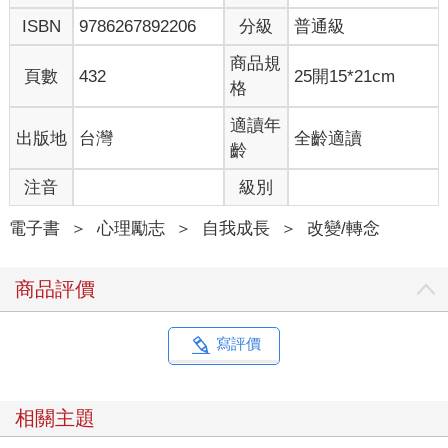
合自己時，我都會鼓勵他們堅持下去。再努力一點，多一些耐
ISBN
9786267892206
分級
普通級
心，在狩獵中待久一點。
對我來說，我從來不喜歡失敗。我不希望自己用不好的弓，所以
商品規
在我第一年獵殺到幼年馬鹿之後，第二季我又用一把兩百美元的
頁數
432
25開15*21cm
格
弓，搭配一副雙筒望遠鏡，獵殺到一隻在波普與楊狩獵俱樂部
（Pope & Young）計分標準中歸類為兩支角各有三叉（three-by-
適讀年
出版地
台灣
全齡適讀
three）的黑尾鹿（Blacktail），以及一隻五叉的青年馬鹿
齡
（Raghorn），還有一隻熊。我只負擔得起在奧勒岡內打獵，沒
錢旅行到別州。我買了三張狩獵許可標籤，並且全都用掉。
注音
級別
在我開始弓獵後的第二年，對我來說不只是記憶深刻，簡直是具
有紀念意義。
電子書
＞
心理勵志
＞
自我成長
＞
改變/轉念
第一年，我在獵殺馬鹿方面取得些許成功，但在獵殺鹿時則屢屢
失敗，所以我更加努力，決心要回來再度嘗試。
商品評價
失敗令人謙卑，而在弓獵上，它是這段旅程的重要一環。
如果能持續堅持遨遊其中，失敗將變成偶發的例外。但這需要你
付出決心、時間與經驗。
寫評價
當期待的標準設得低，或是完全不抱期待時，你就會輕易接受生
活中的平凡無奇，得過且過。我記得當年的我，會為了時薪十美
元，在連上八個小時的班之後繼續加班，還認為自己賺了大錢。
相關主題
那時有個叫維卡斯．夏瑪（Vikas Sharma）的傢伙，我跟他會彼
此競爭，看看每天誰能上最久的班。我們從清晨五點開始工作，