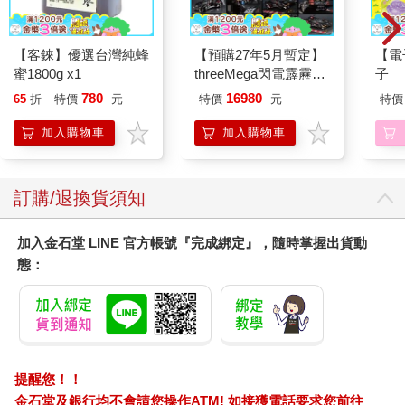
的工作，便是培育那種敬業態度的重要一環，這就使我感覺自己
受到感召，應該留在那裡繼續工作。我真心喜歡我的下屬與同
【客錸】優選台灣純蜂
【預購27年5月暫定】
【電
事。我相信他們，希望他們成功。又或許我只是有顆忠誠之心？
蜜1800g x1
threeMega閃電霹靂車
子
此外，我從來不放棄，也不打算現在開始這麼做。
VA Hi-SPEC UNITED
對我來說，獲得那份工作意義重大，所以我很難這麼說：「嘿，
780
16980
65
折
特價
元
特價
元
特價
阿斯拉 G.S.X RS
這是我的離職信，我要去當全職弓獵手了。」我不知道自己能不
SIREN 黑色限定
加入購物車
加入購物車
能做出那種事。我仍然會運用假期去打獵，但也會去上班。要取
得其中的平衡，只不過代表我每天得更努力一些。我喜歡在我工
作的地方上班，所以我真的不覺得有需要取捨。我就是幹這種事
的人。
訂購/退換貨須知
事實上，我總是非常努力工作，因為我從未真心覺得自己擁有充
沛的天賦與才能。如果我沒有一個固定的工作，我會感覺很不自
加入金石堂 LINE 官方帳號『完成綁定』，隨時掌握出貨動
然。我覺得那種生活是保留給某些明星人物，而我並不認為自己
態：
有那種本事，所以我奮鬥不懈。
我在訓練方面奮鬥不懈，也在工作方面奮鬥不懈。
從不怠惰是我唯一的強處。所以我不能輕描淡寫的說：「今天不
去跑步了。我犧牲的已經夠多了。」
我不做那種事。
所有人都做那種事。所有人都會找藉口，所有人都會找理由。你
提醒您！！
永遠都能變出一個說法，解釋你為何不去面對挑戰。所以我已經
金石堂及銀行均不會請您操作ATM! 如接獲電話要求您前往