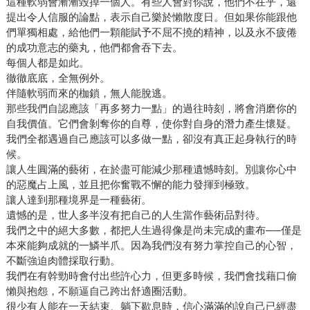
這種軟弱會漸漸毀掉一個人。有些人會對你說，他們不在乎，還
提出令人信服的論點，表示自己樂於懶散度日。但如果你能跟他
們單獨相處，給他們一顆能賦予不屈不撓的精神，以及永不疲倦
的成功意志的藥丸，他們都會吞下去。
每個人都是如此。
徹徹底底，全無例外。
伴隨軟弱而來的枷鎖，無人能脫逃。
那些我們自認應該「再多努力一點」的過往時刻，將會消磨你的
自我價值。它們會剝奪你的自尊，使你對自身的潛力產生懷疑。
我們全都遇過自己應該可以多做一點，卻沒有真正起身執行的時
候。
讓人生圓滿的藝術，在於盡可能減少那種遺憾時刻。別讓你心中
的惡魔占上風，並且把你奮戰不懈的能力發揮到極致。
讓人達到那種境界是一種藝術。
遺憾的是，世人多半沒有把自己的人生當作藝術品對待。
我們之中的絕大多數，都把人生過得像是尚未完成的畫布──僅是
本來能夠成就的一鱗半爪。因為我們沒有努力掌控自己的心智，
不斷強迫肉體採取行動。
我們在有幹勁時會付出些許心力，但更多時候，我們會找藉口偷
懶與抱怨，不願逼自己跨出舒適圈活動。
很少有人能在一天結束、躺下歇息時，信心滿滿的說自己已經盡