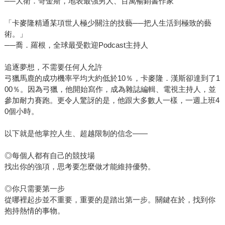
──大衛．哥金斯，地表最強男人、百萬暢銷書作家
「卡麥隆精通某項世人極少關注的技藝──把人生活到極致的藝
術。」
──喬．羅根，全球最受歡迎Podcast主持人
追逐夢想，不需要任何人允許
弓獵馬鹿的成功機率平均大約低於10％，卡麥隆．漢斯卻達到了1
00％。因為弓獵，他開始寫作，成為雜誌編輯、電視主持人，並
參加耐力賽跑。更令人驚訝的是，他跟大多數人一樣，一週上班4
0個小時。
以下就是他掌控人生、超越限制的信念――
◎每個人都有自己的競技場
找出你的強項，思考要怎麼做才能維持優勢。
◎你只需要第一步
從哪裡起步並不重要，重要的是踏出第一步。關鍵在於，找到你
抱持熱情的事物。